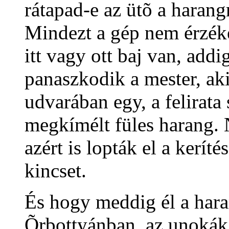
rátapad-e az ütõ a harangr
Mindezt a gép nem érzéke
itt vagy ott baj van, addi
panaszkodik a mester, ak
udvarában egy, a felirata
megkímélt füles harang. N
azért is lopták el a kerí
kincset.
És hogy meddig él a har
Õrbottyánban, az unokák 