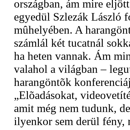
országban, ám mire eljöt
egyedül Szlezák László f
mûhelyében. A harangönt
számlál két tucatnál sokk
ha heten vannak. Ám mi
valahol a világban – leg
harangöntõk konferenciáj
„Elõadásokat, videovetíté
amit még nem tudunk, de
ilyenkor sem derül fény,