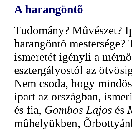
A harangöntõ
Tudomány? Mûvészet? Ipa
harangöntõ mestersége? 
ismeretét igényli a mérnö
esztergályostól az ötvösig
Nem csoda, hogy mindössz
ipart az országban, ismer
és fia,
Gombos Lajos
és
mûhelyükben, Õrbottyánb