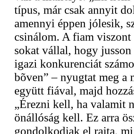
típus, már csak annyit d
amennyi éppen jólesik, s
csinálom. A fiam viszont 
sokat vállal, hogy jusso
igazi konkurenciát szám
bõven” – nyugtat meg a me
együtt fiával, majd hozzás
„Érezni kell, ha valamit 
önállóság kell. Ez arra 
gondolkodjak el rajta, mi