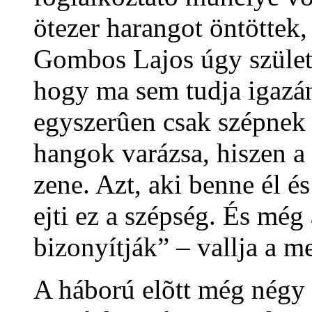
ötezer harangot öntöttek,
Gombos Lajos úgy születe
hogy ma sem tudja igazá
egyszerûen csak szépnek t
hangok varázsa, hiszen 
zene. Azt, aki benne él és
ejti ez a szépség. És még
bizonyítják” – vallja a me
A háború elõtt még négy 