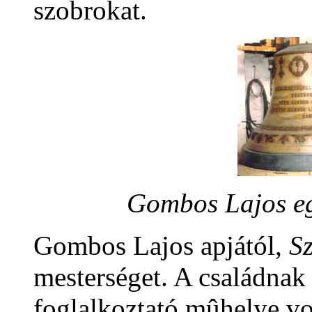
szobrokat.
Gombos Lajos eg
Gombos Lajos apjától,
Sz
mesterséget. A családnak
foglalkoztató mûhelye vo