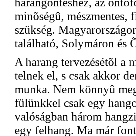
harangöntéshez, az öntõf
minõségû, mészmentes, 
szükség. Magyarországon 
található, Solymáron és 
A harang tervezésétõl a 
telnek el, s csak akkor de
munka. Nem könnyû megál
fülünkkel csak egy hango
valóságban három hangzik
egy felhang. Ma már fon