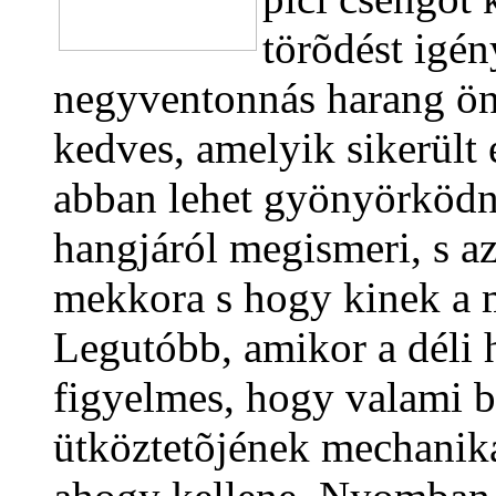
törõdést igén
negyventonnás harang ö
kedves, amelyik sikerült 
abban lehet gyönyörködn
hangjáról megismeri, s a
mekkora s hogy kinek a m
Legutóbb, amikor a déli ha
figyelmes, hogy valami b
ütköztetõjének mechaniká