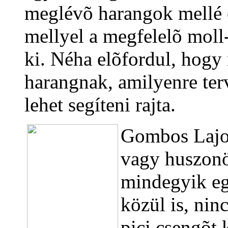
meglévõ harangok mellé 
mellyel a megfelelõ moll
ki. Néha elõfordul, hogy
harangnak, amilyenre te
lehet segíteni rajta.
Gombos Lajo
vagy huszonö
mindegyik eg
közül is, nin
pici csengõt 