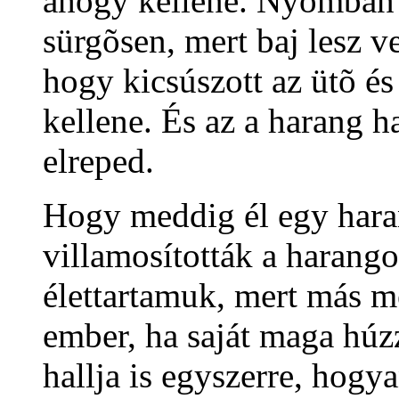
ahogy kellene. Nyomban t
sürgõsen, mert baj lesz ve
hogy kicsúszott az ütõ és
kellene. És az a harang h
elreped.
Hogy meddig él egy haran
villamosították a harang
élettartamuk, mert más m
ember, ha saját maga húzz
hallja is egyszerre, hogy