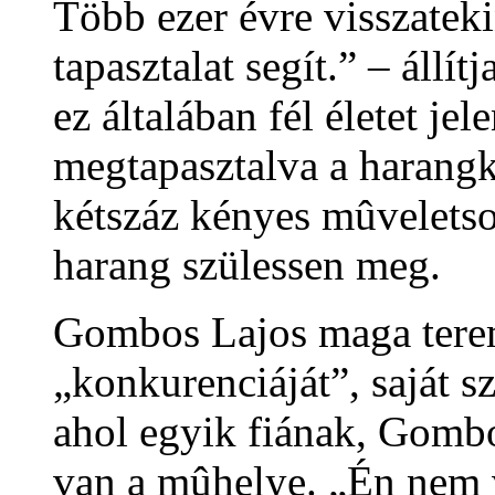
Több ezer évre visszateki
tapasztalat segít.” – állí
ez általában fél életet je
megtapasztalva a harangké
kétszáz kényes mûveletso
harang szülessen meg.
Gombos Lajos maga tere
„konkurenciáját”, saját 
ahol egyik fiának, Gomb
van a mûhelye. „Én nem 