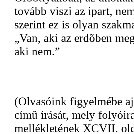
tovább viszi az ipart, n
szerint ez is olyan szakma
„Van, aki az erdõben megh
aki nem.”
(Olvasóink figyelmébe a
címû írását, mely folyói
mellékletének XCVII. old