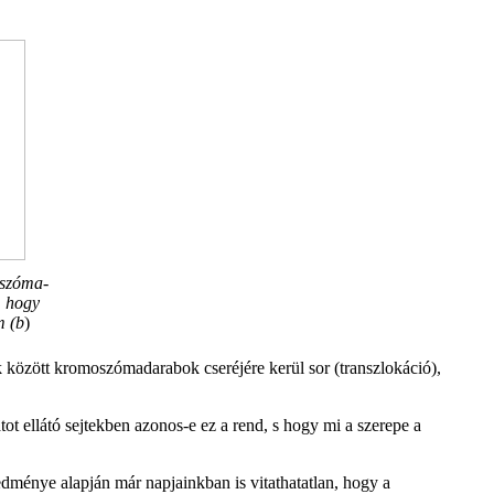
oszóma-
, hogy
m (b
)
között kromoszómadarabok cseréjére kerül sor (transzlokáció),
t ellátó sejtekben azonos-e ez a rend, s hogy mi a szerepe a
edménye alapján már napjainkban is vitathatatlan, hogy a