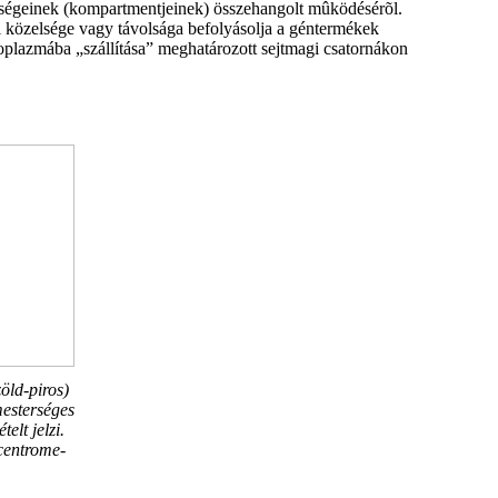
gységeinek (kompartmentjeinek) összehangolt mûködésérõl.
ai közelsége vagy távolsága befolyásolja a géntermékek
plazmába „szállítása” meghatározott sejtmagi csatornákon
öld-piros)
esterséges
elt jelzi.
centrome-