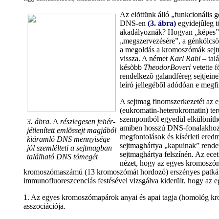
Az elõttünk álló „funkcionális 
DNS-en
(3. ábra)
egyidejûleg 
akadályoznák? Hogyan „képes” a
„megszervezésére”, a génkölcsön
a megoldás a kromoszómák sejtma
vissza. A német
Karl Rabl
– tal
késõbb
TheodorBoveri
vetette 
rendelkezõ galandféreg sejtjein
leíró jellegébõl adódóan e megf
A sejtmag finomszerkezetét az e
(eukromatin-heterokromatin) ter
szempontból egyedül elkülöníthet
3. ábra.
A
részlegesen fehér-
amiben hosszú DNS-fonalakhoz kö
jétlenített emlõssejt magjából
megfontolások és kísérleti eredm
kiáramló DNS mennyisége
sejtmaghártya „kapuinak” rendez
jól szemlélteti a sejtmagban
sejtmaghártya felszínén. Az ece
található DNS tömegét
nézet, hogy az egyes kromoszómák
kromoszómaszámú (13 kromoszómát hordozó) erszényes patkány 
immunofluoreszcenciás festésével vizsgálva kiderült, hogy az e
1. Az egyes kromoszómapárok anyai és apai tagja (homológ kro
asszociációja.