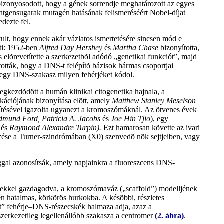
onyosodott, hogy a gének sorrendje meghatározott az egyes
ntgensugarak mutagén hatásának felismeréséért Nobel-díjat
dezte fel.
lt, hogy ennek akár vázlatos ismertetésére sincsen mód e
eti: 1952-ben
Alfred Day Hershey
és
Martha Chase
bizonyította,
 elõrevetítette a szerkezetbõl adódó „genetikai funkciót”, majd
tták, hogy a DNS-t felépítõ bázisok hármas csoportjai
-egy DNS-szakasz milyen fehérjéket kódol.
gkezdõdött a humán klinikai citogenetika hajnala, a
ációjának bizonyítása elõtt, amely
Matthew Stanley Meselson
pítésével igazolta ugyanezt a kromoszómáknál. Az ötvenes évek
dmund Ford, Patricia A. Jacobs
és
Joe Hin Tjio
), egy
és
Raymond Alexandre Turpin).
Ezt hamarosan követte az ivari
ése a Turner-szindrómában (X0) szenvedõ nõk sejtjeiben, vagy
gal azonosítsák, amely napjainkra a fluoreszcens DNS-
rekkel gazdagodva, a kromoszómaváz („scaffold”) modelljének
n hatalmas, körkörös hurkokba. A késõbbi, részletes
át” fehérje–DNS-részecskék halmaza adja, azaz a
erkezetileg legellenállóbb szakasza a centromer
(2. ábra)
.