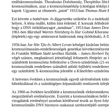
emlõskromoszómán.
Theodosius Dobzhansky, Theophilus Shic
kromoszómákon, azaz a kromoszómatérkép (citológiai térkép) és
kapott. Ugyanez az elismerés „jutott” 1933-ban
Thomas Hunt 
Ezt követte a
baktérium-
és
fággenetika
születése és a molekulá
helyen. A téma önálló, külön írást érdemel. E korszak felfedez
hogy a DNS örökítõanyagot „tartalmaz”, 1953-ban
James Dew
1961-ben
Marshall Warren Nirenberg
és
Har Gobind Khorana
(tripletek) egy-egy aminosavat határoznak meg (kódolnak). A 
1956-ban
Joe Hin Tjio
és
Albert Levan
kétséget kizáróan bebiz
kromoszómaszám-rendellenességek genetikai következményeinek
és
Franklin William Stahl
nevéhez fûzõdik –
James Herbert Tay
végét számos, meghatározó jelentõségû felismerés fémjelzi: az 
számfeletti kromoszóma felfedezése a Down-szindrómás (21-es
kromoszómák rendellenes számából adódó fejlõdési rendellene
egy számfeletti X-kromoszóma jelenléte a Klinefelter-szindró
A hetvenes években a kromoszómák egyedi sávfestésének kidolg
hibridizálással és a számítógépes képanalizáló rendszerek kifejl
Az 1960-as években kezdõdött a kromoszómák elektronmikrosz
megszületését eredményezte. Eszerint a kromoszómákon belül eg
vizsgálatok eredményei azonban kérdésessé teszik az ilyen fol
kromoszómális DNS bizonyos szakaszai szerkezetépítõ szerepet 