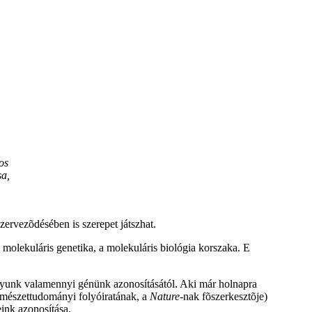
os
sa,
zervezõdésében is szerepet játszhat.
molekuláris genetika, a molekuláris biológia korszaka. E
yunk valamennyi génünk azonosításától. Aki már holnapra
ermészettudományi folyóiratának, a
Nature
-nak fõszerkesztõje)
eink azonosítása.