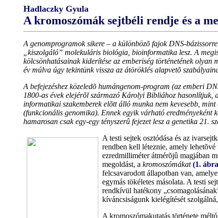
Hadlaczky Gyula
A kromoszómák sejtbéli rendje és a m
A genomprogramok sikere – a különbözõ fajok DNS-bázissorrend
„kiszolgáló” molekuláris biológia, bioinformatika lesz. A meg
kölcsönhatásainak kiderítése az emberiség történetének olyan m
év múlva úgy tekintünk vissza az átöröklés alapvetõ szabályainak
A befejezéshez közeledõ humángenom-program (az emberi DNS báz
1800-as évek elejérõl származó Károlyi Bibliához hasonlítjuk,
informatikai szakemberek elõtt álló munka nem kevesebb, mint 
(funkcionális genomika). Ennek egyik várható eredményeként 
hamarosan csak egy-egy tényszerû fejezet lesz a genetika 21. s
A testi sejtek osztódása és az ivarsej
rendben kell léteznie, amely lehetõv
ezredmilliméter átmérõjû magjában me
megoldást, a
kromoszómákat
(1. ábra
felcsavarodott állapotban van, amelye
egymás tökéletes másolata. A testi se
rendkívül hatékony „csomagolásának”
kíváncsiságunk kielégítését szolgálná
A kromoszómakutatás története méltó 