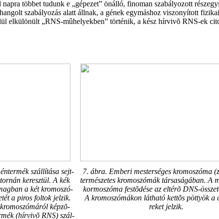
l napra többet tudunk e „gépezet” önálló, finoman szabályozott része
ehangolt szabályozás alatt állnak, a gének egymáshoz viszonyított fizik
ül elkülönült „RNS-mûhelyekben” történik, a kész hírvivõ RNS-ek cito
éntermék szállítása sejt-
7. ábra. Emberi mesterséges kromoszóma (z
tornán keresztül. A kék
természetes kromoszómák társaságában. A m
tmagban a két kromoszó-
kormoszóma festõdése az eltérõ DNS-összetét
ét a piros foltok jelzik.
A kromoszómákon látható kettõs pöttyök a 
 kromoszómáról képzõ-
reket jelzik.
rmék (hírvivõ RNS) szál-