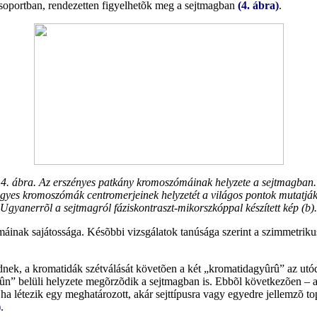
oportban, rendezetten figyelhetõk meg a sejtmagban
(4. ábra)
.
4. ábra. Az erszényes patkány kromoszómáinak helyzete a sejtmagban.
gyes kromoszómák centromerjeinek helyzetét a világos pontok mutatják
Ugyanerrõl a sejtmagról fáziskontraszt-mikorszkóppal készített kép (b).
inak sajátossága. Késõbbi vizsgálatok tanúsága szerint a szimmetrik
k, a kromatidák szétválását követõen a két „kromatidagyûrû” az utódse
 belüli helyzete megõrzõdik a sejtmagban is. Ebbõl következõen – az
, ha létezik egy meghatározott, akár sejttípusra vagy egyedre jellemzõ
)
.