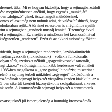
sének titka. Mi és hogyan biztosítja, hogy a sejtmagba zsúfolt
ödése megtörténhessen anélkül, hogy egymás „munkáját”
ekében „dolgozó” gének összehangolt mûködésének
pontos választ még nem tudunk adni, de valószínûsíthetõ, hogy
dásában rejlik. A történet ez esetben is a régmúltba nyúlik
erint a sejtmagban „rendnek muszáj lennie”. Tizennégy évvel
 el a sejtmagban. Ez a sejtés a mindössze két kromoszómával
kségszerûen „rendezett”. Ezért és az akkori tudomány fõként
kiderült, hogy a sejtmagban rendezetlen, lazább-tömörebb
 sejtmagvacskák (nukleoluszok) – voltak a funkcionális
yan sûrû, szerkezet nélküli „spagettilevesnek” tartották,
agi „káosz” valódisága mindinkább kérdésessé vált elméleti
1985-ben megalkotta a „gene gating” hipotézist, miszerint a
elelõ, a sejtmag térbeli mûködési „egységei” tükrözõdnek a
szómáinak sejtmagi helyzetét vizsgálva kezdett kialakulni az a
ben sikerült kísérleti bizonyítékot is szolgáltatnunk a kevés
nk során. A kromoszómák sejtmagi helyzetét a centromerek
ovarsejteknél jól ismert jelenség a homológ kromoszómák