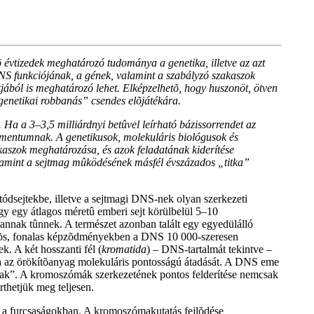
évtizedek meghatározó tudománya a genetika, illetve az azt
NS funkciójának, a gének, valamint a szabályzó szakaszok
jából is meghatározó lehet. Elképzelhetõ, hogy huszonöt, ötven
 „genetikai robbanás” csendes elõjátékára.
a a 3–3,5 milliárdnyi betûvel leírható bázissorrendet az
tamentumnak. A genetikusok, molekuláris biológusok és
kaszok meghatározása, és azok feladatának kiderítése
amint a sejtmag mûködésének másfél évszázados „titka”
utódsejtekbe, illetve a sejtmagi DNS-nek olyan szerkezeti
gy egy átlagos méretû emberi sejt körülbelül 5–10
annak tûnnek. A természet azonban talált egy egyedülálló
ttõs, fonalas képzõdményekben a DNS 10 000-szeresen
. A két hosszanti fél (
kromatida
) – DNS-tartalmát tekintve –
ítva az örökítõanyag molekuláris pontosságú átadását. A DNS eme
nak”. A kromoszómák szerkezetének pontos felderítése nemcsak
rthetjük meg teljesen.
k a furcsaságokban. A kromoszómakutatás fejlõdése