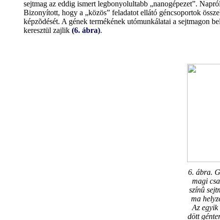
sejtmag az eddig ismert legbonyolultabb „nanogépezet”. Napró
Bizonyított, hogy a „közös” feladatot ellátó géncsoportok össz
képzõdését. A gének termékének utómunkálatai a sejtmagon bel
keresztül zajlik
(6. ábra)
.
6. ábra. G
magi csa
színû sej
ma helyzet
Az egyik
dött génte