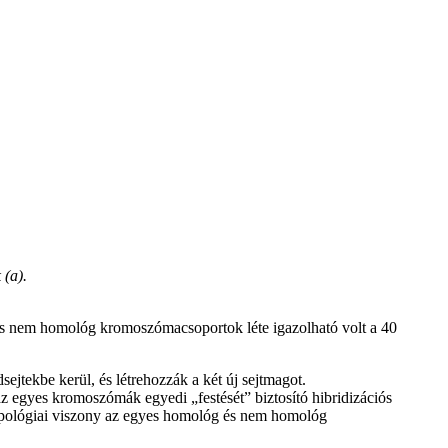
 (a).
us nem homológ kromoszómacsoportok léte igazolható volt a 40
jtekbe kerül, és létrehozzák a két új sejtmagot.
 egyes kromoszómák egyedi „festését” biztosító hibridizációs
 topológiai viszony az egyes homológ és nem homológ