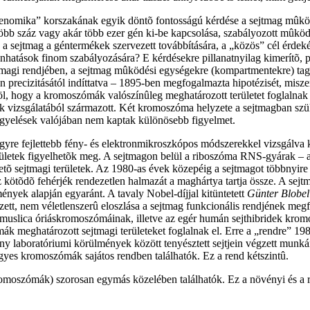
genomika” korszakának egyik döntõ fontosságú kérdése a sejtmag mûködé
több száz vagy akár több ezer gén ki-be kapcsolása, szabályozott mûk
 sejtmag a géntermékek szervezett továbbítására, a „közös” cél érd
hatások finom szabályozására? E kérdésekre pillanatnyilag kimerítõ, 
gi rendjében, a sejtmag mûködési egységekre (kompartmentekre) tagoló
án precizitásától indíttatva – 1895-ben megfogalmazta hipotézisét, misz
föl, hogy a kromoszómák valószínûleg meghatározott területet foglalnak
ek vizsgálatából származott. Két kromoszóma helyzete a sejtmagban szü
igyelések valójában nem kaptak különösebb figyelmet.
gyre fejlettebb fény- és elektronmikroszkópos módszerekkel vizsgálva 
ületek figyelhetõk meg. A sejtmagon belül a riboszóma RNS-gyárak – a
õ sejtmagi területek. Az 1980-as évek közepéig a sejtmagot többnyire ol
tõdõ fehérjék rendezetlen halmazát a maghártya tartja össze. A sejtm
ények alapján egyaránt. A tavaly Nobel-díjjal kitüntetett
Günter Blobel
ett, nem véletlenszerû eloszlása a sejtmag funkcionális rendjének megf
tmuslica óriáskromoszómáinak, illetve az egér humán sejthibridek kromo
 meghatározott sejtmagi területeket foglalnak el. Erre a „rendre” 1985-
laboratóriumi körülmények között tenyésztett sejtjein végzett munká
gyes kromoszómák sajátos rendben találhatók. Ez a rend kétszintû.
moszómák) szorosan egymás közelében találhatók. Ez a növényi és a r