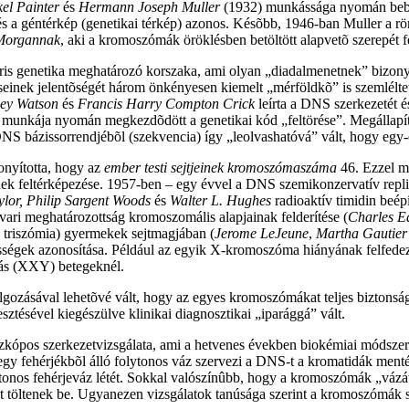
kel Painter
és
Hermann Joseph Muller
(1932) munkássága nyomán bebiz
 a géntérkép (genetikai térkép) azonos. Késõbb, 1946-ban Muller a rö
Morgannak
, aki a kromoszómák öröklésben betöltött alapvetõ szerepét fe
ris genetika meghatározó korszaka, ami olyan „diadalmenetnek” bizonyu
éseinek jelentõségét három önkényesen kiemelt „mérföldkõ” is szemlélt
ey Watson
és
Francis Harry Compton Crick
leírta a DNS szerkezetét és
munkája nyomán megkezdõdött a genetikai kód „feltörése”. Megállapíto
DNS bázissorrendjébõl (szekvencia) így „leolvashatóvá” vált, hogy egy
onyította, hogy az
ember testi sejtjeinek kromoszómaszáma
46. Ezzel me
 feltérképezése. 1957-ben – egy évvel a DNS szemikonzervatív replik
lor, Philip Sargent Woods
és
Walter L. Hughes
radioaktív timidin beé
ivari meghatározottság kromoszomális alapjainak felderítése (
Charles E
 triszómia) gyermekek sejtmagjában (
Jerome LeJeune
,
Martha Gautier
sségek azonosítása. Például az egyik X-kromoszóma hiányának felfedez
más (XXY) betegeknél.
ozásával lehetõvé vált, hogy az egyes kromoszómákat teljes biztonság
esztésével kiegészülve klinikai diagnosztikai „iparággá” vált.
kópos szerkezetvizsgálata, ami a hetvenes években biokémiai módsze
y fehérjékbõl álló folytonos váz szervezi a DNS-t a kromatidák menté
ytonos fehérjeváz létét. Sokkal valószínûbb, hogy a kromoszómák „váz
töltenek be. Ugyanezen vizsgálatok tanúsága szerint a kromoszómák sz