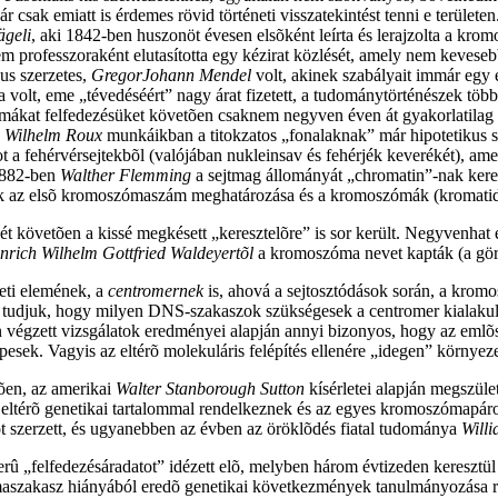
már csak emiatt is érdemes rövid történeti visszatekintést tenni e terül
ägeli
, aki 1842-ben huszonöt évesen elsõként leírta és lerajzolta a kro
 professzoraként elutasította egy kézirat közlését, amely nem kevesebbe
us szerzetes,
GregorJohann
Mendel
volt, akinek szabályait immár egy
 volt, eme „tévedéséért” nagy árat fizetett, a tudománytörténészek több
ómákat felfedezésüket követõen csaknem negyven éven át gyakorlatila
s
Wilhelm Roux
munkáikban a titokzatos „fonalaknak” már hipotetikus s
t a fehérvérsejtekbõl (valójában nukleinsav és fehérjék keverékét), ame
1882-ben
Walther Flemming
a sejtmag állományát „chromatin”-nak kereszt
ik az elsõ kromoszómaszám meghatározása és a kromoszómák (kromatidák
ét követõen a kissé megkésett „keresztelõre” is sor került. Negyvenhat é
nrich Wilhelm Gottfried
Waldeyertõl
a kromoszóma nevet kapták (a g
eti elemének, a
centromernek
is, ahová a sejtosztódások során, a krom
m tudjuk, hogy milyen DNS-szakaszok szükségesek a centromer kialaku
n végzett vizsgálatok eredményei alapján annyi bizonyos, hogy az emlõs
sek. Vagyis az eltérõ molekuláris felépítés ellenére „idegen” környezet
õen, az amerikai
Walter Stanborough Sutton
kísérletei alapján megszüle
érõ genetikai tartalommal rendelkeznek és az egyes kromoszómapárok t
 szerzett, és ugyanebben az évben az öröklõdés fiatal tudománya
Will
rû „felfedezésáradatot” idézett elõ, melyben három évtizeden keresztü
zakasz hiányából eredõ genetikai következmények tanulmányozása rév