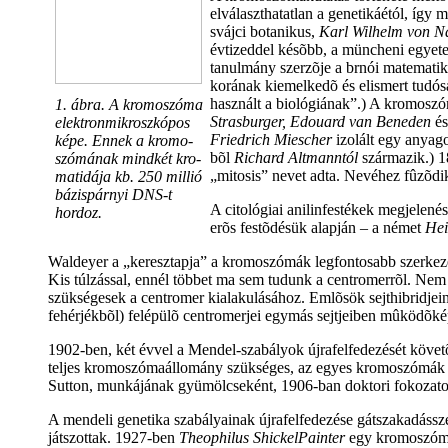
elválaszthatatlan a genetikáétól, így 
svájci botanikus,
Karl Wilhelm von N
évtizeddel késõbb, a müncheni egyetem
tanulmány szerzõje a brnói matematik
korának kiemelkedõ és elismert tudósa
használt a biológiának”.) A kromosz
1. ábra. A kromoszóma
Strasburger, Edouard van Beneden
é
elektronmikroszkópos
Friedrich Miescher
izolált egy anyago
képe. Ennek a kromo-
bõl
Richard Altmanntól
származik.) 
szómának mindkét kro-
„mitosis” nevet adta. Nevéhez fûzõd
matidája kb. 250 millió
bázispárnyi DNS-t
A citológiai anilinfestékek megjelenés
hordoz.
erõs festõdésük alapján – a német
Hei
Waldeyer a „keresztapja” a kromoszómák legfontosabb szerkez
Kis túlzással, ennél többet ma sem tudunk a centromerrõl. Ne
szükségesek a centromer kialakulásához. Emlõsök sejthibridjei
fehérjékbõl) felépülõ centromerjei egymás sejtjeiben mûködõképe
1902-ben, két évvel a Mendel-szabályok újrafelfedezését követ
teljes kromoszómaállomány szükséges, az egyes kromoszómák elt
Sutton, munkájának gyümölcseként, 1906-ban doktori fokozatot
A mendeli genetika szabályainak újrafelfedezése gátszakadássze
játszottak. 1927-ben
Theophilus ShickelPainter
egy kromoszómas