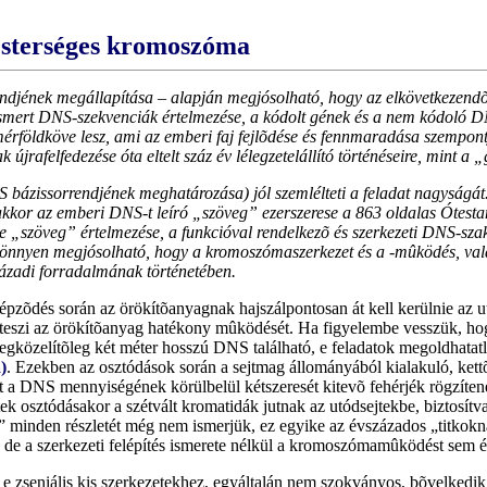
esterséges kromoszóma
jének megállapítása – alapján megjósolható, hogy az elkövetkezendõ 
ismert DNS-szekvenciák értelmezése, a kódolt gének és a nem kódoló D
érföldköve lesz, ami az emberi faj fejlõdése és fennmaradása szempont
 újrafelfedezése óta eltelt száz év lélegzetelállító történéseire, mint a
issorrendjének meghatározása) jól szemlélteti a feladat nagyságát. H
 akkor az emberi DNS-t leíró „szöveg” ezerszerese a 863 oldalas Ótes
e „szöveg” értelmezése, a funkcióval rendelkezõ és szerkezeti DNS-sza
könnyen megjósolható, hogy a kromoszómaszerkezet és a -mûködés, val
zázadi forradalmának történetében.
tképzõdés során az örökítõanyagnak hajszálpontosan át kell kerülnie az 
é teszi az örökítõanyag hatékony mûködését. Ha figyelembe vesszük, ho
gközelítõleg két méter hosszú DNS található, e feladatok megoldhatatl
)
. Ezekben az osztódások során a sejtmag állományából kialakuló, ke
t a DNS mennyiségének körülbelül kétszeresét kitevõ fehérjék rögzítenek
jtek osztódásakor a szétvált kromatidák jutnak az utódsejtekbe, biztos
 minden részletét még nem ismerjük, ez egyike az évszázados „titkok
, de a szerkezeti felépítés ismerete nélkül a kromoszómamûködést sem é
e zseniális kis szerkezetekhez, egyáltalán nem szokványos, bõvelkedi