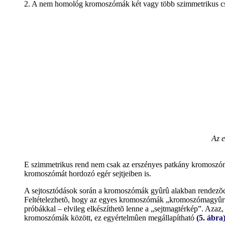
2. A nem homológ kromoszómák két vagy több szimmetrikus cs
Az e
E szimmetrikus rend nem csak az erszényes patkány kromoszómá
kromoszómát hordozó egér sejtjeiben is.
A sejtosztódások során a kromoszómák gyûrû alakban rendezõdne
Feltételezhetõ, hogy az egyes kromoszómák „kromoszómagyûrûn”
próbákkal – elvileg elkészíthetõ lenne a „sejtmagtérkép”. Azaz
kromoszómák között, ez egyértelmûen megállapítható
(5. ábra