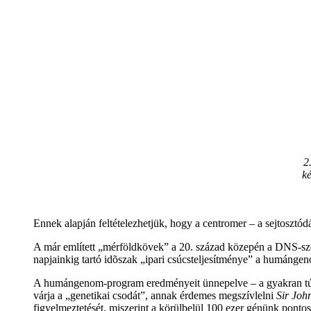
2
ké
Ennek alapján feltételezhetjük, hogy a centromer – a sejtosztód
A már említett „mérföldkövek” a 20. század közepén a DNS-szer
napjainkig tartó idõszak „ipari csúcsteljesítménye” a humánge
A humángenom-program eredményeit ünnepelve – a gyakran túlz
várja a „genetikai csodát”, annak érdemes megszívlelni
Sir Jo
figyelmeztetését, miszerint a körülbelül 100 ezer génünk pontos