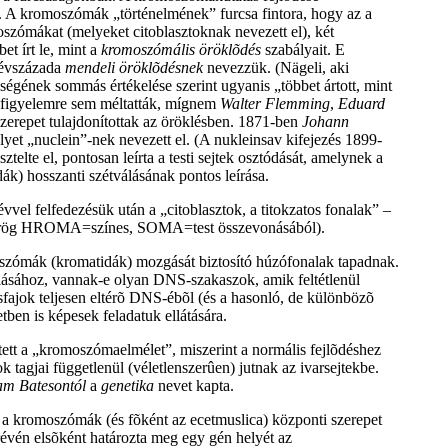
eten. A kromoszómák „történelmének” furcsa fintora, hogy az a
moszómákat (melyeket citoblasztoknak nevezett el), két
t írt le, mint a
kromoszómális öröklõdés
szabályait. E
 évszázada
mendeli öröklõdésnek
nevezzük. (Nägeli, aki
ségének sommás értékelése szerint ugyanis „többet ártott, mint
g figyelemre sem méltatták, mígnem
Walter Flemming
,
Eduard
zerepet tulajdonítottak az öröklésben. 1871-ben
Johann
lyet „nuclein”-nek nevezett el. (A nukleinsav kifejezés 1899-
elte el, pontosan leírta a testi sejtek osztódását, amelynek a
) hosszanti szétválásának pontos leírása.
vvel felfedezésük után a „citoblasztok, a titokzatos fonalak” –
örög HROMA=színes, SOMA=test összevonásából).
oszómák (kromatidák) mozgását biztosító húzófonalak tapadnak.
lásához, vannak-e olyan DNS-szakaszok, amik feltétlenül
fajok teljesen eltérõ DNS-ébõl (és a hasonló, de különbözõ
ben is képesek feladatuk ellátására.
tett a „kromoszómaelmélet”, miszerint a normális fejlõdéshez
agjai függetlenül (véletlenszerûen) jutnak az ivarsejtekbe.
iam Batesontól
a
genetika
nevet kapta.
l a kromoszómák (és fõként az ecetmuslica) központi szerepet
én elsõként határozta meg egy gén helyét az