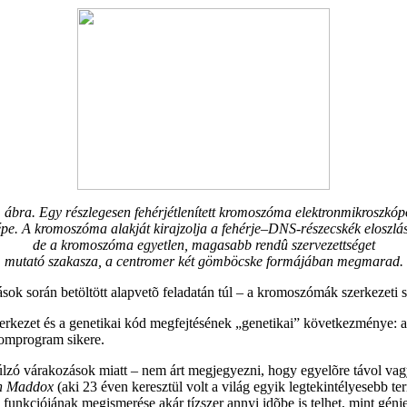
. ábra. Egy részlegesen fehérjétlenített kromoszóma elektronmikroszkóp
pe. A kromoszóma alakját kirajzolja a fehérje–DNS-részecskék eloszlá
de a kromoszóma egyetlen, magasabb rendû szervezettséget
mutató szakasza, a centromer két gömböcske formájában megmarad.
ások során betöltött alapvetõ feladatán túl – a kromoszómák szerkezeti s
kezet és a genetikai kód megfejtésének „genetikai” következménye: a 
nomprogram sikere.
ó várakozások miatt – nem árt megjegyezni, hogy egyelõre távol vag
hn Maddox
(aki 23 éven keresztül volt a világ egyik legtekintélyesebb t
 funkciójának megismerése akár tízszer annyi idõbe is telhet, mint génj