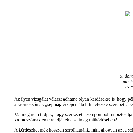
5. ábr
pár h
az e
Az ilyen vizsgálat választ adhatna olyan kérdésekre is, hogy
a kromoszómák „sejtmagtérképen” belüli helyzete szerepet játs
Ma még nem tudjuk, hogy szerkezeti szempontból mi biztosítja 
kromoszómák eme rendjének a sejtmag mûködésében?
A kérdéseket még hosszan sorolhatnánk, mint ahogyan azt a sok 