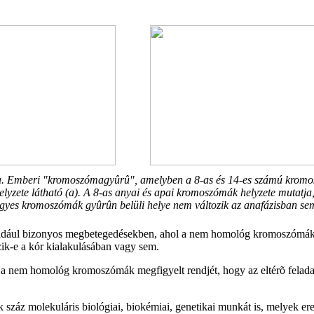
a. Emberi "kromoszómagyûrû", amelyben a 8-as és 14-es számú krom
elyzete látható (a). A 8-as anyai és apai kromoszómák helyzete mutatja
gyes kromoszómák gyûrûn belüli helye nem változik az anafázisban se
 például bizonyos megbetegedésekben, ahol a nem homológ kromoszómák 
zik-e a kór kialakulásában vagy sem.
a nem homológ kromoszómák megfigyelt rendjét, hogy az eltérõ feladato
száz molekuláris biológiai, biokémiai, genetikai munkát is, melyek er