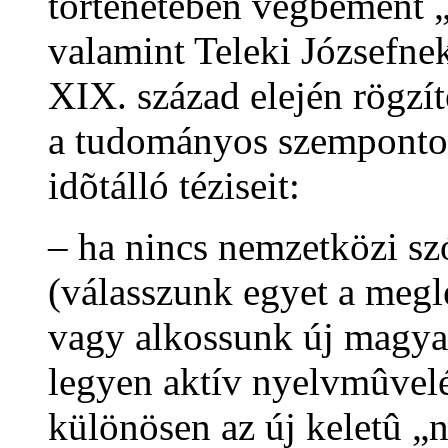
történetében végbement 
valamint Teleki Józsefne
XIX. század elején rögzíte
a tudományos szempontok
idõtálló téziseit:
– ha nincs nemzetközi sz
(válasszunk egyet a megl
vagy alkossunk új magyar
legyen aktív nyelvmûvelé
különösen az új keletû „n