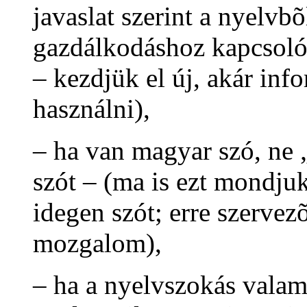
javaslat szerint a nyelvb
gazdálkodáshoz kapcsolód
– kezdjük el új, akár inf
használni),
– ha van magyar szó, ne 
szót – (ma is ezt mondju
idegen szót; erre szerve
mozgalom),
– ha a nyelvszokás valam