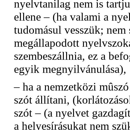
nyelvtanilag nem is tartj
ellene – (ha valami a nye
tudomásul vesszük; nem 
megállapodott nyelvszoká
szembeszállnia, ez a befo
egyik megnyilvánulása),
– ha a nemzetközi mûsz
szót állítani, (korlátozá
szót – (a nyelvet gazdagí
a helyesírásukat nem szü