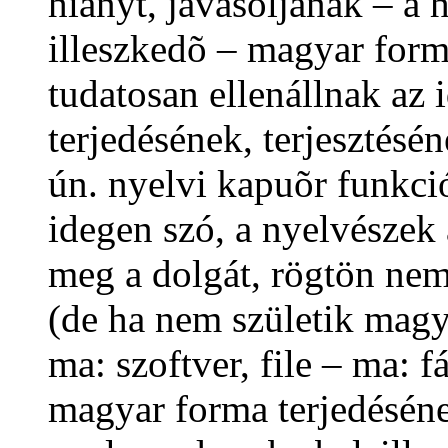
hiányt, javasoljanak – a
illeszkedõ – magyar form
tudatosan ellenállnak az 
terjedésének, terjesztésé
ún. nyelvi kapuõr funkci
idegen szó, a nyelvészek
meg a dolgát, rögtön nem
(de ha nem születik magy
ma: szoftver, file – ma: f
magyar forma terjedésén