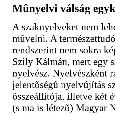
Mûnyelvi válság egyk
A szaknyelveket nem lehe
mûvelni. A természettud
rendszerint nem sokra kép
Szily Kálmán, mert egy 
nyelvész. Nyelvészként r
jelentõségû nyelvújítás s
összeállítója, illetve két
(s ma is létezõ) Magyar N