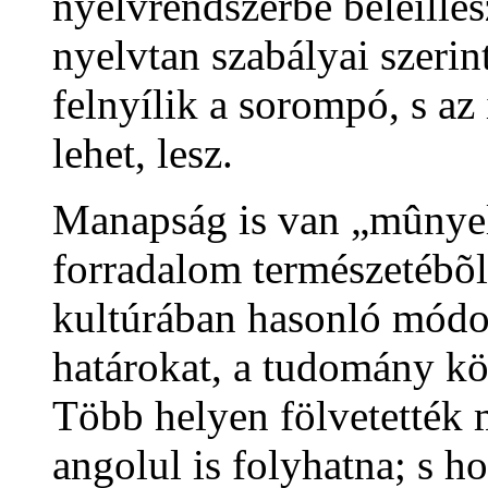
nyelvrendszerbe beleille
nyelvtan szabályai szerin
felnyílik a sorompó, s a
lehet, lesz.
Manapság is van „mûnyelv
forradalom természetébõ
kultúrában hasonló módo
határokat, a tudomány kö
Több helyen fölvetették m
angolul is folyhatna; s 