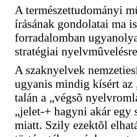
A természettudományi mû
írásának gondolatai ma is
forradalomban ugyanolyan
stratégiai nyelvmûvelésr
A szaknyelvek nemzeties
ugyanis mindig kísért az
talán a „végsõ nyelvroml
„jelet-+ hagyni akár egy s
miatt. Szily ezektõl elha