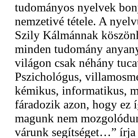
tudományos nyelvek bony
nemzetivé tétele. A nyel
Szily Kálmánnak köszön
minden tudomány anyanye
világon csak néhány tucat
Pszichológus, villamosm
kémikus, informatikus, m
fáradozik azon, hogy ez 
magunk nem mozgolódunk
várunk segítséget…” írja