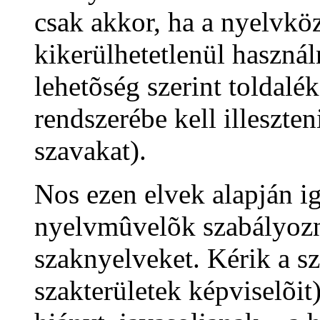
csak akkor, ha a nyelvkö
kikerülhetetlenül használ
lehetõség szerint toldal
rendszerébe kell illeszte
szavakat).
Nos ezen elvek alapján i
nyelvmûvelõk szabályozni
szaknyelveket. Kérik a s
szakterületek képviselõit