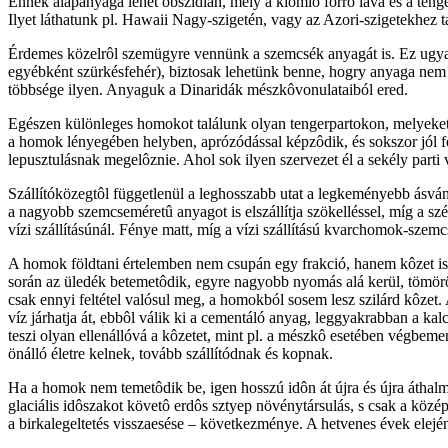
Ennek alapanyaga lehet obszidián, mely a kiömlô forró láva és a teng
Ilyet láthatunk pl. Hawaii Nagy-szigetén, vagy az Azori-szigetekhez 
Érdemes közelrôl szemügyre vennünk a szemcsék anyagát is. Ez ugyanc
egyébként szürkésfehér), biztosak lehetünk benne, hogry anyaga nem 
többsége ilyen. Anyaguk a Dinaridák mészkôvonulataiból ered.
Egészen különleges homokot találunk olyan tengerpartokon, melyeket 
a homok lényegében helyben, aprózódással képzôdik, és sokszor jól f
lepusztulásnak megelôznie. Ahol sok ilyen szervezet él a sekély par
Szállítóközegtôl függetlenül a leghosszabb utat a legkeményebb ásvány
a nagyobb szemcseméretû anyagot is elszállítja szökelléssel, míg a szé
vízi szállításúnál. Fénye matt, míg a vízi szállítású kvarchomok-szem
A homok földtani értelemben nem csupán egy frakció, hanem kôzet is,
során az üledék betemetôdik, egyre nagyobb nyomás alá kerül, tömör
csak ennyi feltétel valósul meg, a homokból sosem lesz szilárd kôze
víz járhatja át, ebbôl válik ki a cementáló anyag, leggyakrabban a k
teszi olyan ellenállóvá a kôzetet, mint pl. a mészkô esetében végbe
önálló életre kelnek, tovább szállítódnak és kopnak.
Ha a homok nem temetôdik be, igen hosszú idôn át újra és újra áthalm
glaciális idôszakot követô erdôs sztyep növénytársulás, s csak a köz
a birkalegeltetés visszaesése – következménye. A hetvenes évek elej