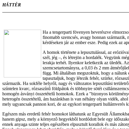
HÁTTÉR
Ha a tengerparti fövenyen heverészve elmorzso
finomabb szemcsés, avagy honnan származik, mi
kérdéseken jár az ember esze. Pedig ezek az ap
A homok története a lepusztulással, az erózióva
szél, jég –, és létrejön a hordalék. Vegyünk még
lerakja terhét. Ilyenkor keletkezik az üledék. 
szemcsetartományra, a 0,03 és 2 mm átmérôjûek
függ. Mi általában megszoktuk, hogy a nálunk 
tapasztaljuk, hogy létezik fehér, szürke, rózs
származik. Ha sokféle helyrôl, nagy és változatos lepusztítási terület
színtelen kvarc, rózsaszínû földpátok és többnyire sötét csillámszemc
homogén ásványi összetételû homokok. Ezek a "bizonyos körülmények" 
heterogén összetételû, ám hazánkban is van néhány olyan vidék, ahol
mely ugyancsak pannon kori, de az egykori tengerparti hullámverés k
Egészen más eredetû fehér homokot láthatunk az Egyesült Államokban,
hanem gipsz, mely a környezô hegyekbôl hordódott bele egy idôszako
ennek anyaga szinte teljes egészében elpusztult korallok és más záto