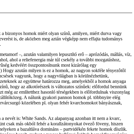
 a bizonyos homok miért olyan színû, amilyen, miért durva vagy
everést is, de aközben meg aztán végképp nem effajta tudománys
.
metamorf –, azután valamilyen lepusztító erô – aprózódás, mállás, víz,
lahol, ahol a reliefenergia már túl csekély a további mozgatáshoz,
erûség kedvéért összpontosítsunk most kizárólag egy
) Hogy azután milyen is ez a homok, az nagyon sokféle tényezôtôl
ncsések vagyunk, hogy a nagyvilágban is körülnézhetünk,
a kôzeteknek az együttese határozza meg, amelyekbôl a homok anyaga
színû, hogy az alkotórészek is változatos színûek: elôfordul bennünk
özt még az említetthez hasonló térségekben is elôfordulnak viszonylag
zállítóközeg. A nálunk gyakori pannon homok pl. többnyire elég
hérvárcsurgó közelében pl. olyan fehér kvarchomokot bányásznak,
 a nevét is: White Sands. Az alapanyag azonban itt nem a kvarc,
nt csak más okból fehér a korallzátonyokat övezô föveny, hiszen
melyeken a bazaltláva domináns – partvidékén fekete homok díszlik.