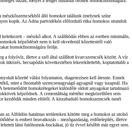
zönséges bazalt, melyet a tenger hullámai ôröltek homokfinomságúra.
 Ha mészkôszemcsékbôl álló homokot találunk (melynek színe
nyen kopik. Az Adria partvidékén elôforduló ritka homokos strandok
eletkezett – mészkô alkot. A szállítódás ebben az esetben minimális,
homokok képzôdését nem is kell okvetlenül kôzettestrôl való
ázakat homokfinomságúra ôrölje.
folyóvíz, illetve a szél által szállított kvarcszemcsék között. A víz
 sok ütközés, becsapódás következtében lekerekítettebb, koptatottabb a
olult kôzetté válási folyamaton, diagenezisen kell átesnie. Ennek
értékû, mint a finomabb szemcsenagyságú agyagnál vagy iszapnál. Ha
 A betemetôdött homokrétegeket különféle oldott anyagokat tartalmazó
û homokkövek képzôdnek. A cementáltság mértéke megközelítôen sem
nkor kezdôdik minden elölrôl. A kiszabaduló homokszemcsék ismét
ban az Alföldön hatalmas területeken kötötte meg a homokot az utolsó
ötôdése is emberi beavatkozás – mezôgazdaság, erdôtelepítés, illetve
ehetett látni futóhomok-buckákat, jó tíz évvel késôbb már egyet sem.