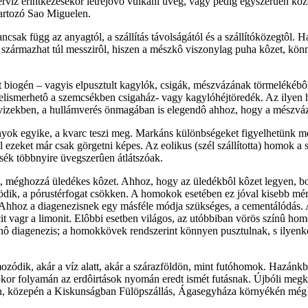
ervíz érintkezésekor létrejövô vulkáni üveg, vagy pedig egyszerûen kö
tartozó Sao Miguelen.
sak függ az anyagtól, a szállítás távolságától és a szállítóközegtôl.
származhat túl messzirôl, hiszen a mészkô viszonylag puha kôzet, kön
biogén – vagyis elpusztult kagylók, csigák, mészvázának törmelékébôl k
elismerhetô a szemcsékben csigaház- vagy kagylóhéjtöredék. Az ilyen 
ti vizekben, a hullámverés önmagában is elegendô ahhoz, hogy a mészv
ok egyike, a kvarc teszi meg. Markáns különbségeket figyelhetünk meg a 
l ezeket már csak görgetni képes. Az eolikus (szél szállította) homok a
csék többnyire üvegszerûen átlátszóak.
 méghozzá üledékes kôzet. Ahhoz, hogy az üledékbôl kôzet legyen, bony
ödik, a pórustérfogat csökken. A homokok esetében ez jóval kisebb m
t. Ahhoz a diagenezisnek egy másféle módja szükséges, a cementálódás.
alcit vagr a limonit. Elôbbi esetben világos, az utóbbiban vörös szín
menô diagenezis; a homokkövek rendszerint könnyen pusztulnak, s ilye
ozódik, akár a víz alatt, akár a szárazföldön, mint futóhomok. Hazánk
épkor folyamán az erdôirtások nyomán eredt ismét futásnak. Újbóli megk
én, közepén a Kiskunságban Fülöpszállás, Ágasegyháza környékén még l