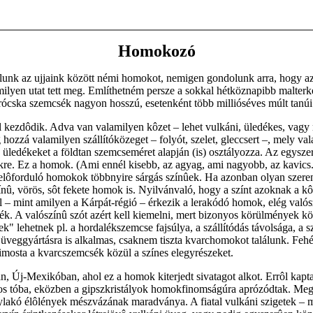
Homokozó
lunk az ujjaink között némi homokot, nemigen gondolunk arra, hogy az
lyen utat tett meg. Említhetném persze a sokkal hétköznapibb malterk
rócska szemcsék nagyon hosszú, esetenként több millióséves múlt tanúi
l kezdôdik. Adva van valamilyen kôzet – lehet vulkáni, üledékes, vagy 
 hozzá valamilyen szállítóközeget – folyót, szelet, gleccsert –, mely va
Az üledékeket a földtan szemcseméret alapján (is) osztályozza. Az egysz
re. Ez a homok. (Ami ennél kisebb, az agyag, ami nagyobb, az kavics.
elôforduló homokok többnyire sárgás színûek. Ha azonban olyan szere
aszínû, vörös, sôt fekete homok is. Nyilvánvaló, hogy a színt azoknak 
rôl – mint amilyen a Kárpát-régió – érkezik a lerakódó homok, elég való
sék. A valószínû szót azért kell kiemelni, mert bizonyos körülmények k
lehetnek pl. a hordalékszemcse fajsúlya, a szállítódás távolsága, a s
 üveggyártásra is alkalmas, csaknem tiszta kvarchomokot találunk. Fe
imosta a kvarcszemcsék közül a színes elegyrészeket.
 Új-Mexikóban, ahol ez a homok kiterjedt sivatagot alkot. Errôl kapta
s tóba, eközben a gipszkristályok homokfinomságúra aprózódtak. Megi
nylakó élôlények mészvázának maradványa. A fiatal vulkáni szigetek – 