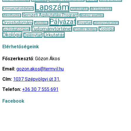
Lapszám
Környezetvédelem
Légköroptika
Mezőgazdaság
Nemzeti Agykutatási Program
Mikrofluidika
Növényi analitika
Pályázat
Orvostudomány
Rovartan
Pomológia
Szennyvízkezelés
Tudománytörténet
Zoológia
Technikatörténet
Vizuális ökológia
Ökológia
Űrkutatás
Őslénytan
Elérhetőségeink
Főszerkesztő
: Gózon Ákos
Email:
gozon.akos@termvil.hu
Cím:
1037 Szépvölgyi út 31.
Telefon:
+36 30 7 555 691
Facebook