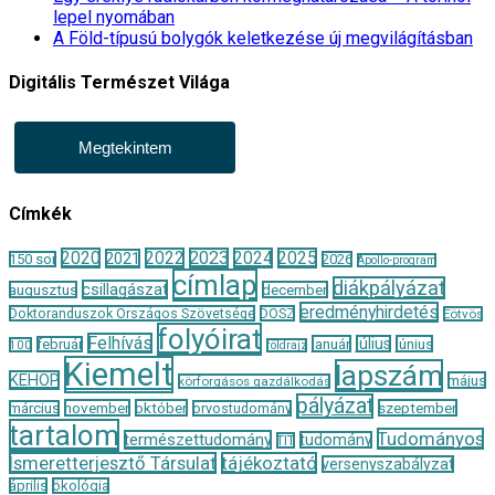
lepel nyomában
A Föld-típusú bolygók keletkezése új megvilágításban
Digitális Természet Világa
Megtekintem
Címkék
2020
2022
2023
2024
2025
2021
150 sor
2026
Apollo-program
címlap
diákpályázat
csillagászat
augusztus
december
eredményhirdetés
Doktoranduszok Országos Szövetsége
DOSZ
Eötvös
folyóirat
Felhívás
január
július
június
február
100
földrajz
Kiemelt
lapszám
KEHOP
május
körforgásos gazdálkodás
pályázat
november
október
szeptember
március
orvostudomány
tartalom
Tudományos
természettudomány
tudomány
TIT
Ismeretterjesztő Társulat
tájékoztató
versenyszabályzat
április
ökológia