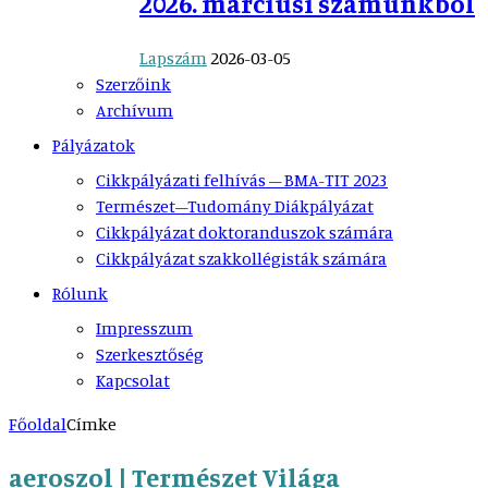
2026. márciusi számunkból
Lapszám
2026-03-05
Szerzőink
Archívum
Pályázatok
Cikkpályázati felhívás – BMA-TIT 2023
Természet–Tudomány Diákpályázat
Cikkpályázat doktoranduszok számára
Cikkpályázat szakkollégisták számára
Rólunk
Impresszum
Szerkesztőség
Kapcsolat
Főoldal
Címke
aeroszol | Természet Világa