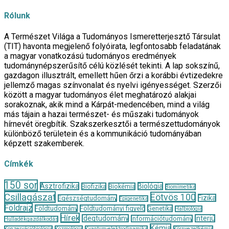
Rólunk
A Természet Világa a Tudományos Ismeretterjesztő Társulat
(TIT) havonta megjelenő folyóirata, legfontosabb feladatának
a magyar vonatkozású tudományos eredmények
tudománynépszerűsítő célú közlését tekinti. A lap sokszínű,
gazdagon illusztrált, emellett hűen őrzi a korábbi évtizedekre
jellemző magas színvonalat és nyelvi igényességet. Szerzői
között a magyar tudományos élet meghatározó alakjai
sorakoznak, akik mind a Kárpát-medencében, mind a világ
más tájain a hazai természet- és műszaki tudományok
hírnevét öregbítik. Szakszerkesztői a természettudományok
különböző területein és a kommunikáció tudományában
képzett szakemberek.
Címkék
150 sor
Asztrofizika
Biológia
Biofizika
Biokémia
Biomimetika
Csillagászat
Eötvös 100
Fizika
Egészségtudomány
Epigenetika
Földrajz
Földtudomány
Földtudományi figyelő
Genetika
Halbiológia
Hírek
Idegtudomány
Interjú
Információtudomány
Hulladékgazdálkodás
Kémia
Konzervációbiológia
Kozmológia
Kvantum-elektrodinamika
Környezetkémia