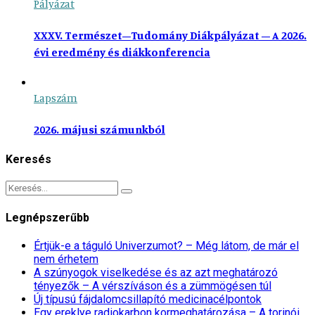
Pályázat
XXXV. Természet–Tudomány Diákpályázat – A 2026.
évi eredmény és diákkonferencia
Lapszám
2026. májusi számunkból
Keresés
Legnépszerűbb
Értjük-e a táguló Univerzumot? – Még látom, de már el
nem érhetem
A szúnyogok viselkedése és az azt meghatározó
tényezők – A vérszíváson és a zümmögésen túl
Új típusú fájdalomcsillapító medicinacélpontok
Egy ereklye radiokarbon kormeghatározása – A torinói