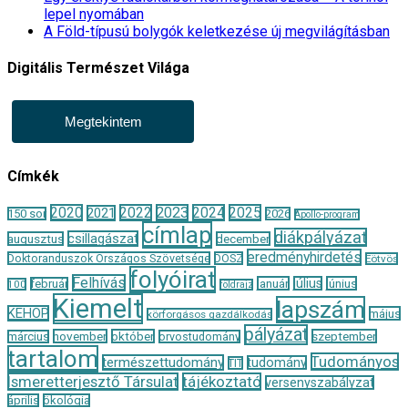
lepel nyomában
A Föld-típusú bolygók keletkezése új megvilágításban
Digitális Természet Világa
Megtekintem
Címkék
2020
2022
2023
2024
2025
2021
150 sor
2026
Apollo-program
címlap
diákpályázat
csillagászat
augusztus
december
eredményhirdetés
Doktoranduszok Országos Szövetsége
DOSZ
Eötvös
folyóirat
Felhívás
január
július
június
február
100
földrajz
Kiemelt
lapszám
KEHOP
május
körforgásos gazdálkodás
pályázat
november
október
szeptember
március
orvostudomány
tartalom
Tudományos
természettudomány
tudomány
TIT
Ismeretterjesztő Társulat
tájékoztató
versenyszabályzat
április
ökológia