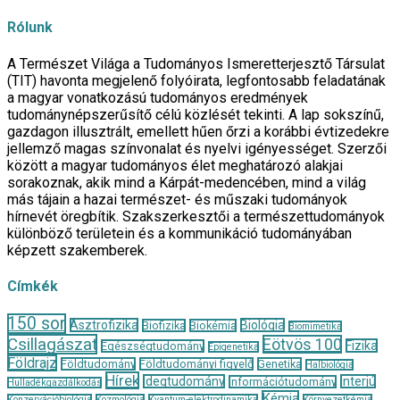
Rólunk
A Természet Világa a Tudományos Ismeretterjesztő Társulat
(TIT) havonta megjelenő folyóirata, legfontosabb feladatának
a magyar vonatkozású tudományos eredmények
tudománynépszerűsítő célú közlését tekinti. A lap sokszínű,
gazdagon illusztrált, emellett hűen őrzi a korábbi évtizedekre
jellemző magas színvonalat és nyelvi igényességet. Szerzői
között a magyar tudományos élet meghatározó alakjai
sorakoznak, akik mind a Kárpát-medencében, mind a világ
más tájain a hazai természet- és műszaki tudományok
hírnevét öregbítik. Szakszerkesztői a természettudományok
különböző területein és a kommunikáció tudományában
képzett szakemberek.
Címkék
150 sor
Asztrofizika
Biológia
Biofizika
Biokémia
Biomimetika
Csillagászat
Eötvös 100
Fizika
Egészségtudomány
Epigenetika
Földrajz
Földtudomány
Földtudományi figyelő
Genetika
Halbiológia
Hírek
Idegtudomány
Interjú
Információtudomány
Hulladékgazdálkodás
Kémia
Konzervációbiológia
Kozmológia
Kvantum-elektrodinamika
Környezetkémia