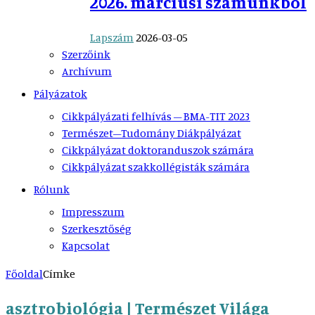
2026. márciusi számunkból
Lapszám
2026-03-05
Szerzőink
Archívum
Pályázatok
Cikkpályázati felhívás – BMA-TIT 2023
Természet–Tudomány Diákpályázat
Cikkpályázat doktoranduszok számára
Cikkpályázat szakkollégisták számára
Rólunk
Impresszum
Szerkesztőség
Kapcsolat
Főoldal
Címke
asztrobiológia | Természet Világa