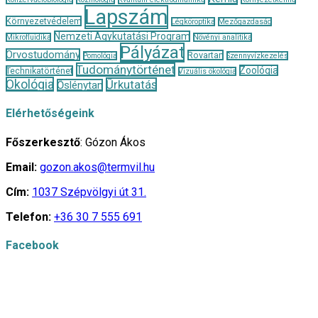
Lapszám
Környezetvédelem
Légköroptika
Mezőgazdaság
Nemzeti Agykutatási Program
Mikrofluidika
Növényi analitika
Pályázat
Orvostudomány
Rovartan
Pomológia
Szennyvízkezelés
Tudománytörténet
Zoológia
Technikatörténet
Vizuális ökológia
Ökológia
Űrkutatás
Őslénytan
Elérhetőségeink
Főszerkesztő
: Gózon Ákos
Email:
gozon.akos@termvil.hu
Cím:
1037 Szépvölgyi út 31.
Telefon:
+36 30 7 555 691
Facebook