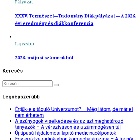
Pályázat
XXXV. Természet–Tudomány Diákpályázat – A 2026.
évi eredmény és diákkonferencia
Lapszám
2026. májusi számunkból
Keresés
Legnépszerűbb
Értjük-e a táguló Univerzumot? – Még látom, de már el
nem érhetem
A szúnyogok viselkedése és az azt meghatározó
tényezők – A vérszíváson és a zümmögésen túl
Új típusú fájdalomcsillapító medicinacélpontok
Egy ereklye radiokarbon kormeghatározása – A torinói