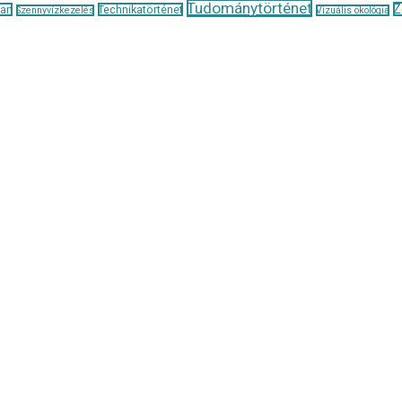
Tudománytörténet
Z
tan
Technikatörténet
Szennyvízkezelés
Vizuális ökológia