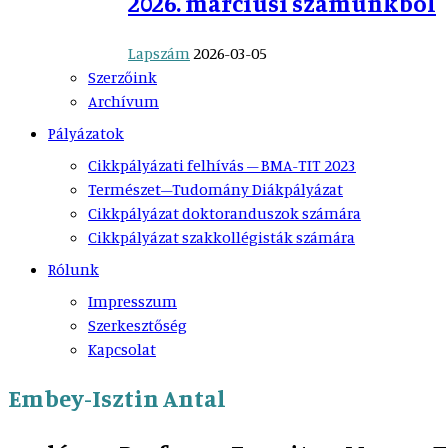
2026. márciusi számunkból
Lapszám
2026-03-05
Szerzőink
Archívum
Pályázatok
Cikkpályázati felhívás – BMA-TIT 2023
Természet–Tudomány Diákpályázat
Cikkpályázat doktoranduszok számára
Cikkpályázat szakkollégisták számára
Rólunk
Impresszum
Szerkesztőség
Kapcsolat
Embey-Isztin Antal