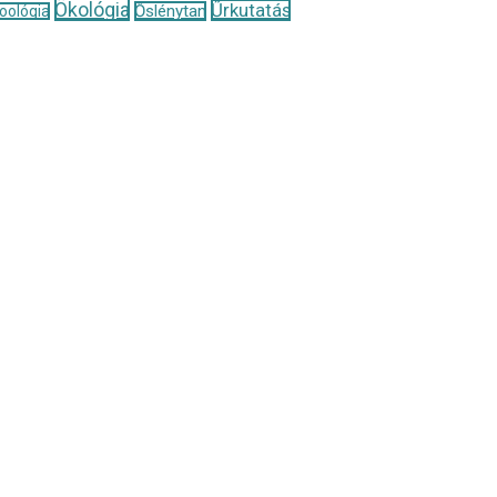
Ökológia
Űrkutatás
Őslénytan
oológia