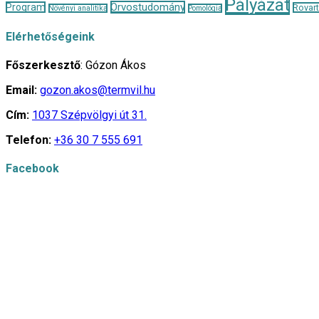
Pályázat
Orvostudomány
Program
Rovar
Növényi analitika
Pomológia
Elérhetőségeink
Főszerkesztő
: Gózon Ákos
Email:
gozon.akos@termvil.hu
Cím:
1037 Szépvölgyi út 31.
Telefon:
+36 30 7 555 691
Facebook