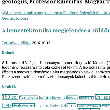
geológus, Professor Emeritus, Magyar
Geomorfológia
A lemeztektonika megjelenése a Földö
Természet Világa
2018-10-18
Rólunk
A Természet Világa a Tudományos Ismeretterjesztő Társulat (
tudománynépszerűsítő célú közlését tekinti. A lap sokszínű, ga
között a magyar tudományos élet meghatározó alakjai sorakozn
Szakszerkesztői a természettudományok különböző területei
Címkék
150 sor
Csillag
Asztrofizika
Biológia
Biofizika
Biokémia
Biomimetika
Hírek
Idegtudomány
Interjú
Információtudomány
Konzervációbiológia
Kozmol