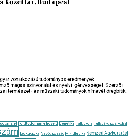
 Kőzettár, Budapest
a magyar vonatkozású tudományos eredmények
llemző magas színvonalat és nyelvi igényességet. Szerzői
azai természet- és műszaki tudományok hírnevét öregbítik.
tudomány
Földtudományi figyelő
Genetika
Halbiológia
Hulladékgazdálkodás
szám
Nemzeti Agykutatási
Légköroptika
Mezőgazdaság
Mikrofluidika