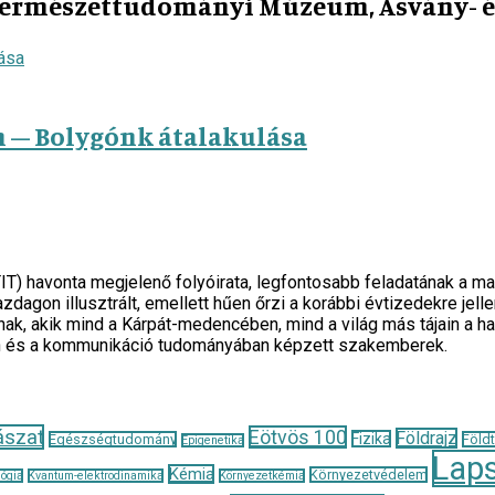
 Természettudományi Múzeum, Ásvány- és
n – Bolygónk átalakulása
TIT) havonta megjelenő folyóirata, legfontosabb feladatának 
zdagon illusztrált, emellett hűen őrzi a korábbi évtizedekre je
ak, akik mind a Kárpát-medencében, mind a világ más tájain a h
n és a kommunikáció tudományában képzett szakemberek.
ászat
Eötvös 100
Földrajz
Fizika
Egészségtudomány
Föld
Epigenetika
Lap
Kémia
Környezetvédelem
ógia
Kvantum-elektrodinamika
Környezetkémia