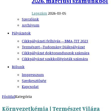
2026. márciusi számunkból
Lapszám
2026-03-05
Szerzőink
Archívum
Pályázatok
Cikkpályázati felhívás – BMA-TIT 2023
Természet–Tudomány Diákpályázat
Cikkpályázat doktoranduszok számára
Cikkpályázat szakkollégisták számára
Rólunk
Impresszum
Szerkesztőség
Kapcsolat
Főoldal
Kategória
Környezetkémia | Természet Világa