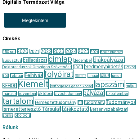
Digitális Természet Világa
Megtekintem
Címkék
2020
2022
2023
2024
2025
2021
150 sor
2026
Apollo-program
címlap
diákpályázat
csillagászat
augusztus
december
eredményhirdetés
Doktoranduszok Országos Szövetsége
DOSZ
Eötvös
folyóirat
Felhívás
január
július
június
február
100
földrajz
Kiemelt
lapszám
KEHOP
május
körforgásos gazdálkodás
pályázat
november
október
szeptember
március
orvostudomány
tartalom
Tudományos
természettudomány
tudomány
TIT
Ismeretterjesztő Társulat
tájékoztató
versenyszabályzat
április
ökológia
Rólunk