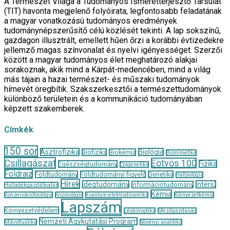
A Természet Világa a Tudományos Ismeretterjesztő Társulat
(TIT) havonta megjelenő folyóirata, legfontosabb feladatának
a magyar vonatkozású tudományos eredmények
tudománynépszerűsítő célú közlését tekinti. A lap sokszínű,
gazdagon illusztrált, emellett hűen őrzi a korábbi évtizedekre
jellemző magas színvonalat és nyelvi igényességet. Szerzői
között a magyar tudományos élet meghatározó alakjai
sorakoznak, akik mind a Kárpát-medencében, mind a világ
más tájain a hazai természet- és műszaki tudományok
hírnevét öregbítik. Szakszerkesztői a természettudományok
különböző területein és a kommunikáció tudományában
képzett szakemberek.
Címkék
150 sor
Asztrofizika
Biológia
Biofizika
Biokémia
Biomimetika
Csillagászat
Eötvös 100
Fizika
Egészségtudomány
Epigenetika
Földrajz
Földtudomány
Földtudományi figyelő
Genetika
Halbiológia
Hírek
Idegtudomány
Interjú
Információtudomány
Hulladékgazdálkodás
Kémia
Konzervációbiológia
Kozmológia
Kvantum-elektrodinamika
Környezetkémia
Lapszám
Környezetvédelem
Légköroptika
Mezőgazdaság
Nemzeti Agykutatási Program
Mikrofluidika
Növényi analitika