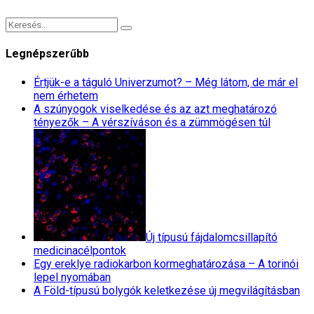
Legnépszerűbb
Értjük-e a táguló Univerzumot? – Még látom, de már el
nem érhetem
A szúnyogok viselkedése és az azt meghatározó
tényezők – A vérszíváson és a zümmögésen túl
Új típusú fájdalomcsillapító
medicinacélpontok
Egy ereklye radiokarbon kormeghatározása – A torinói
lepel nyomában
A Föld-típusú bolygók keletkezése új megvilágításban