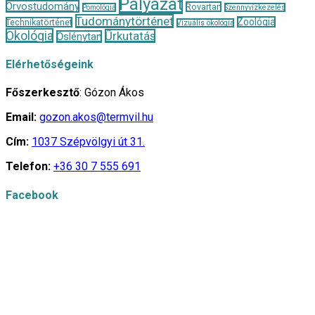
Pályázat
Orvostudomány
Rovartan
Pomológia
Szennyvízkezelés
Tudománytörténet
Zoológia
Technikatörténet
Vizuális ökológia
Ökológia
Űrkutatás
Őslénytan
Elérhetőségeink
Főszerkesztő
: Gózon Ákos
Email:
gozon.akos@termvil.hu
Cím:
1037 Szépvölgyi út 31.
Telefon:
+36 30 7 555 691
Facebook