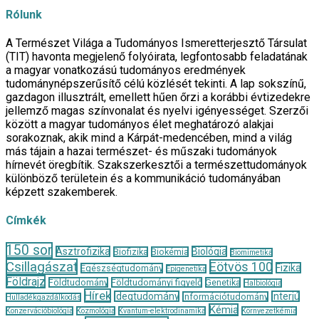
Rólunk
A Természet Világa a Tudományos Ismeretterjesztő Társulat
(TIT) havonta megjelenő folyóirata, legfontosabb feladatának
a magyar vonatkozású tudományos eredmények
tudománynépszerűsítő célú közlését tekinti. A lap sokszínű,
gazdagon illusztrált, emellett hűen őrzi a korábbi évtizedekre
jellemző magas színvonalat és nyelvi igényességet. Szerzői
között a magyar tudományos élet meghatározó alakjai
sorakoznak, akik mind a Kárpát-medencében, mind a világ
más tájain a hazai természet- és műszaki tudományok
hírnevét öregbítik. Szakszerkesztői a természettudományok
különböző területein és a kommunikáció tudományában
képzett szakemberek.
Címkék
150 sor
Asztrofizika
Biológia
Biofizika
Biokémia
Biomimetika
Csillagászat
Eötvös 100
Fizika
Egészségtudomány
Epigenetika
Földrajz
Földtudomány
Földtudományi figyelő
Genetika
Halbiológia
Hírek
Idegtudomány
Interjú
Információtudomány
Hulladékgazdálkodás
Kémia
Konzervációbiológia
Kozmológia
Kvantum-elektrodinamika
Környezetkémia