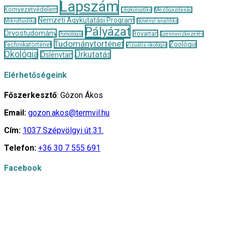
Lapszám
Környezetvédelem
Légköroptika
Mezőgazdaság
Nemzeti Agykutatási Program
Mikrofluidika
Növényi analitika
Pályázat
Orvostudomány
Rovartan
Pomológia
Szennyvízkezelés
Tudománytörténet
Zoológia
Technikatörténet
Vizuális ökológia
Ökológia
Űrkutatás
Őslénytan
Elérhetőségeink
Főszerkesztő
: Gózon Ákos
Email:
gozon.akos@termvil.hu
Cím:
1037 Szépvölgyi út 31.
Telefon:
+36 30 7 555 691
Facebook