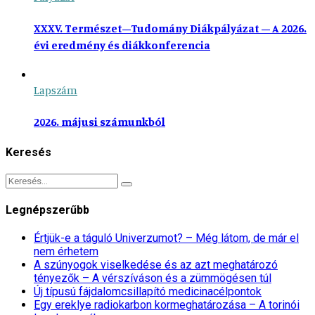
XXXV. Természet–Tudomány Diákpályázat – A 2026.
évi eredmény és diákkonferencia
Lapszám
2026. májusi számunkból
Keresés
Legnépszerűbb
Értjük-e a táguló Univerzumot? – Még látom, de már el
nem érhetem
A szúnyogok viselkedése és az azt meghatározó
tényezők – A vérszíváson és a zümmögésen túl
Új típusú fájdalomcsillapító medicinacélpontok
Egy ereklye radiokarbon kormeghatározása – A torinói