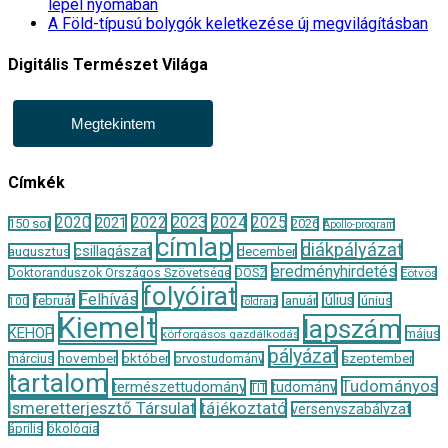
lepel nyomában
A Föld-típusú bolygók keletkezése új megvilágításban
Digitális Természet Világa
Megtekintem
Címkék
2020
2022
2023
2024
2025
2021
150 sor
2026
Apollo-program
címlap
diákpályázat
csillagászat
augusztus
december
eredményhirdetés
Doktoranduszok Országos Szövetsége
DOSZ
Eötvös
folyóirat
Felhívás
január
július
június
február
100
földrajz
Kiemelt
lapszám
KEHOP
május
körforgásos gazdálkodás
pályázat
november
október
szeptember
március
orvostudomány
tartalom
Tudományos
természettudomány
tudomány
TIT
Ismeretterjesztő Társulat
tájékoztató
versenyszabályzat
április
ökológia