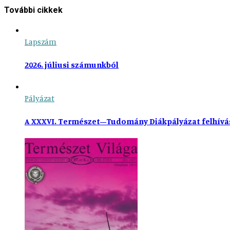
További cikkek
Lapszám
2026. júliusi számunkból
Pályázat
A XXXVI. Természet–Tudomány Diákpályázat felhívá