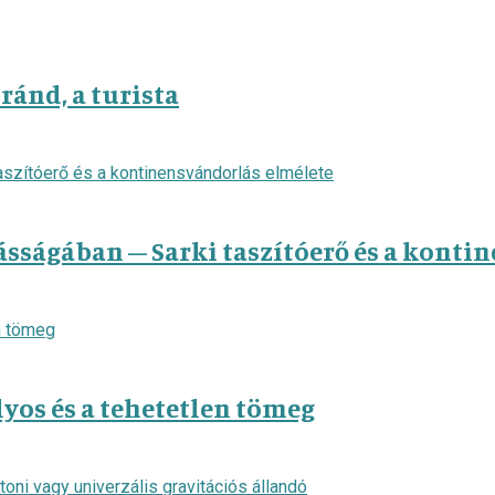
ánd, a turista
ságában – Sarki taszítóerő és a konti
lyos és a tehetetlen tömeg