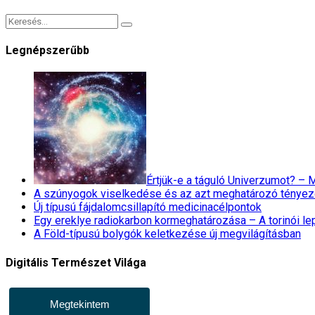
Legnépszerűbb
Értjük-e a táguló Univerzumot? –
A szúnyogok viselkedése és az azt meghatározó tényez
Új típusú fájdalomcsillapító medicinacélpontok
Egy ereklye radiokarbon kormeghatározása – A torinói l
A Föld-típusú bolygók keletkezése új megvilágításban
Digitális Természet Világa
Megtekintem