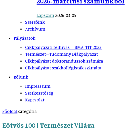
2026. márciusi számunkból
Lapszám
2026-03-05
Szerzőink
Archívum
Pályázatok
Cikkpályázati felhívás – BMA-TIT 2023
Természet–Tudomány Diákpályázat
Cikkpályázat doktoranduszok számára
Cikkpályázat szakkollégisták számára
Rólunk
Impresszum
Szerkesztőség
Kapcsolat
Főoldal
Kategória
Eötvös 100 | Természet Világa