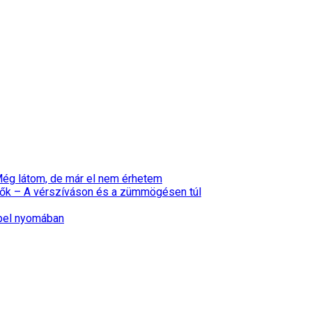
 Még látom, de már el nem érhetem
ők – A vérszíváson és a zümmögésen túl
epel nyomában