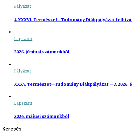
Pályázat
A XXXVI. Természet–Tudomány Diákpályázat felhívá
Lapszám
2026. júniusi számunkból
Pályázat
XXXV. Természet–Tudomány Diákpályázat – A 2026. é
Lapszám
2026. májusi számunkból
Keresés