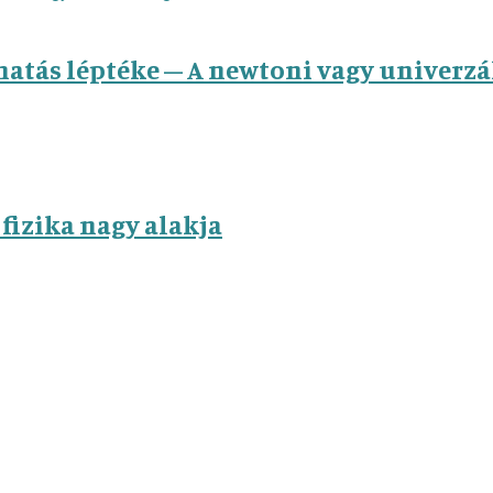
tás léptéke – A newtoni vagy univerzál
fizika nagy alakja