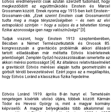
Eötvös eredményeiről csak azután szerzett tudomást, hogy
megkezdődött az együttműködés Einstein és Marcel
Grossmann között. Ennek nyoma egy 1915-ben kelt Einstein–
Grossmann-cikk.
„Ezek szerint Einstein csak Grossmanntól
tudta meg a maga tényszerűségében – és nem az elvi
extrapoláció szintjén – hogy a súlyos és a tehetetlen tömeg
fizikai azonossága igen nagy valószínűségű”
[3].
Tudjuk viszont, hogy Einstein 1913 szeptemberében,
Bécsben a Német Természetkutatók és Orvosok 85.
kongresszusán a gravitációs problémák akkori állásáról
tartott előadásában már méltatta Eötvös kísérleteinek
jelentőségét. Zemplén Győző hozzászólásában ismertette az
akkori mérési pontosságot [4]. Az általános relativitáselmélet
a gravitációt Eötvös mérései alapján tudta geometrizálni a
görbült téridő bevezetésével. Ezért jogos az a megállapítás,
hogy Eötvös Loránd a klasszikus fizika fejedelme.
Eötvös Loránd 1919. április 8-án hunyt el. Temetésén
rengetegen kísérték utolsó útjára, többek között Kármán
Tódor és Hevesi György is, mint a magyar kormány
képviselői. A magyar bélyegkiadás több alkalommal is