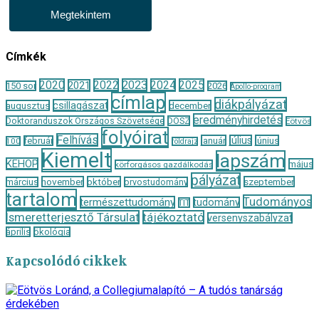
Megtekintem
Címkék
2020
2022
2023
2024
2025
2021
150 sor
2026
Apollo-program
címlap
diákpályázat
csillagászat
augusztus
december
eredményhirdetés
Doktoranduszok Országos Szövetsége
DOSZ
Eötvös
folyóirat
Felhívás
január
július
június
február
100
földrajz
Kiemelt
lapszám
KEHOP
május
körforgásos gazdálkodás
pályázat
november
október
szeptember
március
orvostudomány
tartalom
Tudományos
természettudomány
tudomány
TIT
Ismeretterjesztő Társulat
tájékoztató
versenyszabályzat
április
ökológia
Kapcsolódó cikkek