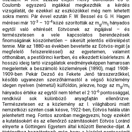
Coulomb egyszerű ingáikkal megkezdték a kérdés
vizsgálatát, de ezekkel az eszközökkel még nem lehetett
sokra menni. Pár évvel ezután F. W. Bessel és G. H. Hagen
-3
-4
mérései már 10
– 10
közé szorították az m
/m
hányados
g
t
egytől való eltérését. Eötvösnek az ingájával – és
természetesen a vele kapcsolatos berendezések
finomságának köszönhetően – sikerült jelentős előrelépést
tennie. Már az 1880-as években bevetette az Eötvös-ingát (a
megfelelő felszereléssel) az egyetemen, valamint
otthonában, a pestlőrinci kertben, és elkezdett kísérletezni. A
hosszú ideig tartó vizsgálatok eredményeképpen hamarosan
megjelentek a beszámoló közlemények (1890), majd 1908-
1909-ben Pekár Dezső és Fekete Jenő társszerzőkkel,
később ugyanezen szerzőhármastól a végső közlemény
idegen nyelven (németül) külföldön, jelezve, hogy az m
/m
g
t
-6
hányados értéke az egytől nem térhet el 2·10
pontossággal,
rendkívül sok különböző anyagfajtán ellenőrizve.
Természetesen ez a közlemény az I. világháború miatt
nemzetközi szinten csak késve, 1922-ben, Eötvös halála után
jelenhetett meg. Fontos azonban megjegyezni, hogy ezekért
a kutatásokért és az ellenőrző számításokért Eötvös Loránd
elnyerte a Göttingeni Egyetem által kitűzött Benecke-díjat. A