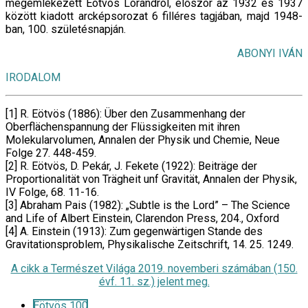
megemlékezett Eötvös Lorándról, először az 1932 és 1937
között kiadott arcképsorozat 6 filléres tagjában, majd 1948-
ban, 100. születésnapján.
ABONYI IVÁN
IRODALOM
[1] R. Eötvös (1886): Über den Zusammenhang der
Oberflächenspannung der Flüssigkeiten mit ihren
Molekularvolumen, Annalen der Physik und Chemie, Neue
Folge 27. 448-459.
[2] R. Eötvös, D. Pekár, J. Fekete (1922): Beiträge der
Proportionalität von Trägheit unf Gravität, Annalen der Physik,
IV Folge, 68. 11-16.
[3] Abraham Pais (1982): „Subtle is the Lord” – The Science
and Life of Albert Einstein, Clarendon Press, 204., Oxford
[4] A. Einstein (1913): Zum gegenwärtigen Stande des
Gravitationsproblem, Physikalische Zeitschrift, 14. 25. 1249.
A cikk a Természet Világa 2019. novemberi számában (150.
évf. 11. sz.) jelent meg.
Eötvös 100