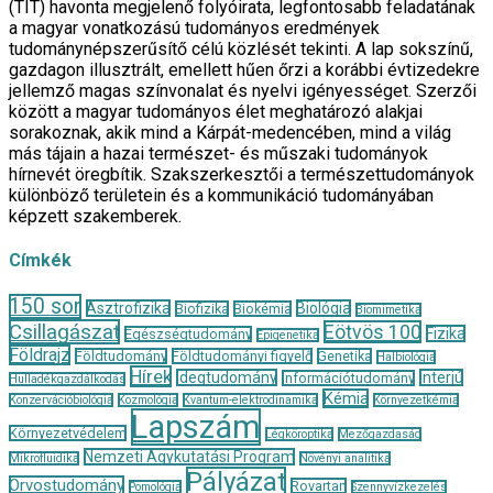
(TIT) havonta megjelenő folyóirata, legfontosabb feladatának
a magyar vonatkozású tudományos eredmények
tudománynépszerűsítő célú közlését tekinti. A lap sokszínű,
gazdagon illusztrált, emellett hűen őrzi a korábbi évtizedekre
jellemző magas színvonalat és nyelvi igényességet. Szerzői
között a magyar tudományos élet meghatározó alakjai
sorakoznak, akik mind a Kárpát-medencében, mind a világ
más tájain a hazai természet- és műszaki tudományok
hírnevét öregbítik. Szakszerkesztői a természettudományok
különböző területein és a kommunikáció tudományában
képzett szakemberek.
Címkék
150 sor
Asztrofizika
Biológia
Biofizika
Biokémia
Biomimetika
Csillagászat
Eötvös 100
Fizika
Egészségtudomány
Epigenetika
Földrajz
Földtudomány
Földtudományi figyelő
Genetika
Halbiológia
Hírek
Idegtudomány
Interjú
Információtudomány
Hulladékgazdálkodás
Kémia
Konzervációbiológia
Kozmológia
Kvantum-elektrodinamika
Környezetkémia
Lapszám
Környezetvédelem
Légköroptika
Mezőgazdaság
Nemzeti Agykutatási Program
Mikrofluidika
Növényi analitika
Pályázat
Orvostudomány
Rovartan
Pomológia
Szennyvízkezelés