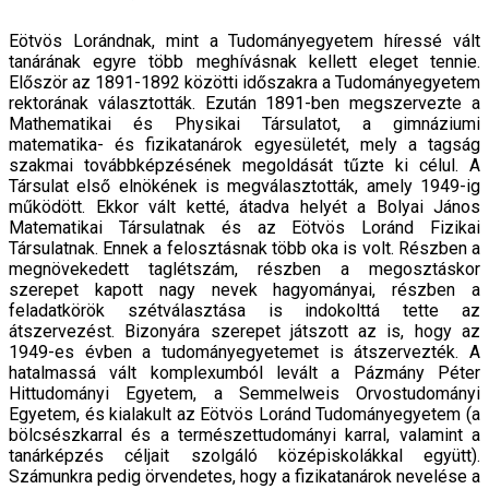
Eötvös Lorándnak, mint a Tudományegyetem híressé vált
tanárának egyre több meghívásnak kellett eleget tennie.
Először az 1891-1892 közötti időszakra a Tudományegyetem
rektorának választották. Ezután 1891-ben megszervezte a
Mathematikai és Physikai Társulatot, a gimnáziumi
matematika- és fizikatanárok egyesületét, mely a tagság
szakmai továbbképzésének megoldását tűzte ki célul. A
Társulat első elnökének is megválasztották, amely 1949-ig
működött. Ekkor vált ketté, átadva helyét a Bolyai János
Matematikai Társulatnak és az Eötvös Loránd Fizikai
Társulatnak. Ennek a felosztásnak több oka is volt. Részben a
megnövekedett taglétszám, részben a megosztáskor
szerepet kapott nagy nevek hagyományai, részben a
feladatkörök szétválasztása is indokolttá tette az
átszervezést. Bizonyára szerepet játszott az is, hogy az
1949-es évben a tudományegyetemet is átszervezték. A
hatalmassá vált komplexumból levált a Pázmány Péter
Hittudományi Egyetem, a Semmelweis Orvostudományi
Egyetem, és kialakult az Eötvös Loránd Tudományegyetem (a
bölcsészkarral és a természettudományi karral, valamint a
tanárképzés céljait szolgáló középiskolákkal együtt).
Számunkra pedig örvendetes, hogy a fizikatanárok nevelése a