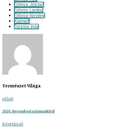
Eötvös József
Eötvös Loránd
Eötvös-törvény
Kiemelt
Torziós inga
Természet Világa
előző
2020. decemberi számunkból
következő