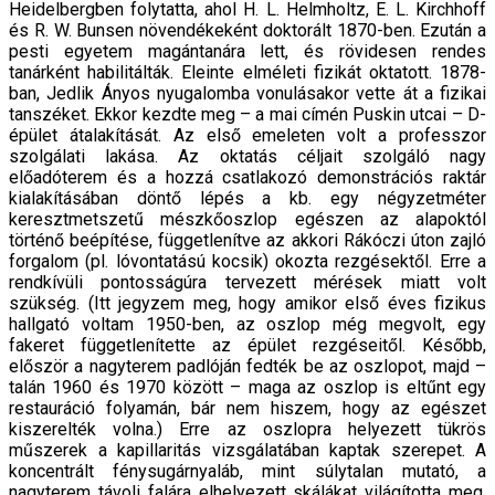
Heidelbergben folytatta, ahol H. L. Helmholtz, E. L. Kirchhoff
és R. W. Bunsen növendékeként doktorált 1870-ben. Ezután a
pesti egyetem magántanára lett, és rövidesen rendes
tanárként habilitálták. Eleinte elméleti fizikát oktatott. 1878-
ban, Jedlik Ányos nyugalomba vonulásakor vette át a fizikai
tanszéket. Ekkor kezdte meg – a mai címén Puskin utcai – D-
épület átalakítását. Az első emeleten volt a professzor
szolgálati lakása. Az oktatás céljait szolgáló nagy
előadóterem és a hozzá csatlakozó demonstrációs raktár
kialakításában döntő lépés a kb. egy négyzetméter
keresztmetszetű mészkőoszlop egészen az alapoktól
történő beépítése, függetlenítve az akkori Rákóczi úton zajló
forgalom (pl. lóvontatású kocsik) okozta rezgésektől. Erre a
rendkívüli pontosságúra tervezett mérések miatt volt
szükség. (Itt jegyzem meg, hogy amikor első éves fizikus
hallgató voltam 1950-ben, az oszlop még megvolt, egy
fakeret függetlenítette az épület rezgéseitől. Később,
először a nagyterem padlóján fedték be az oszlopot, majd –
talán 1960 és 1970 között – maga az oszlop is eltűnt egy
restauráció folyamán, bár nem hiszem, hogy az egészet
kiszerelték volna.) Erre az oszlopra helyezett tükrös
műszerek a kapillaritás vizsgálatában kaptak szerepet. A
koncentrált fénysugárnyaláb, mint súlytalan mutató, a
nagyterem távoli falára elhelyezett skálákat világította meg,