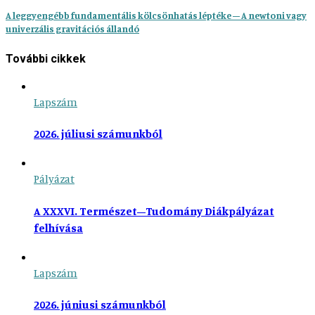
A leggyengébb fundamentális kölcsönhatás léptéke – A newtoni vagy
univerzális gravitációs állandó
További cikkek
Lapszám
2026. júliusi számunkból
Pályázat
A XXXVI. Természet–Tudomány Diákpályázat
felhívása
Lapszám
2026. júniusi számunkból