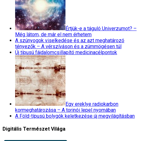
Értjük-e a táguló Univerzumot? –
Még látom, de már el nem érhetem
A szúnyogok viselkedése és az azt meghatározó
tényezők – A vérszíváson és a zümmögésen túl
Új típusú fájdalomcsillapító medicinacélpontok
Egy ereklye radiokarbon
kormeghatározása – A torinói lepel nyomában
A Föld-típusú bolygók keletkezése új megvilágításban
Digitális Természet Világa