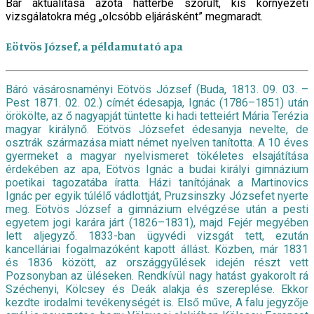
Bár aktualitása azóta háttérbe szorult, kis környezeti
vizsgálatokra még „olcsóbb eljárásként” megmaradt.
Eötvös József, a példamutató apa
Báró vásárosnaményi Eötvös József (Buda, 1813. 09. 03. –
Pest 1871. 02. 02.) címét édesapja, Ignác (1786–1851) után
örökölte, az ő nagyapját tüntette ki hadi tetteiért Mária Terézia
magyar királynő. Eötvös Józsefet édesanyja nevelte, de
osztrák származása miatt német nyelven tanította. A 10 éves
gyermeket a magyar nyelvismeret tökéletes elsajátítása
érdekében az apa, Eötvös Ignác a budai királyi gimnázium
poetikai tagozatába íratta. Házi tanítójának a Martinovics
Ignác per egyik túlélő vádlottját, Pruzsinszky Józsefet nyerte
meg. Eötvös József a gimnázium elvégzése után a pesti
egyetem jogi karára járt (1826–1831), majd Fejér megyében
lett aljegyző. 1833-ban ügyvédi vizsgát tett, ezután
kancelláriai fogalmazóként kapott állást. Közben, már 1831
és 1836 között, az országgyűlések idején részt vett
Pozsonyban az üléseken. Rendkívül nagy hatást gyakorolt rá
Széchenyi, Kölcsey és Deák alakja és szereplése. Ekkor
kezdte irodalmi tevékenységét is. Első műve, A falu jegyzője