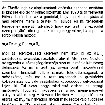
Az Eötvös-inga az alapkutatások számára azonban továbbra
is kincset érő technikának bizonyult. Már 1890 táján felmerült
Eötvös Lorándban az a gondolat, hogy ezzel az eljárással
meg lehetne mérni a testek m
súlyos és m
tehetetlen
g
t
tömegének arányát. Tudvalevő, hogy egy test – a vizsgálat
szempontjából tömegpont – mozgásegyenlete, ha a pont a
forgó Földön mozog:
m
a ⃗= m
g ⃗ – m
a ⃗
t
g
t
c
ahol az egyszerűség kedvéért nem írtuk ki az a ⃗
c
centrifugális gyorsulás részletes alakját. Már Isaac Newton,
az egyenlet első megfogalmazója szerint is más a két tömeg
definíciója. Az m
a test (az anyagi pont) mozgatással
t
szemben tanúsított ellenállásának, tehetetlenségének a
mérőszáma, míg mg a test anyagának a gravitációs
kölcsönhatáshoz való csatolódási képességét, súlyosságát
fejezi ki. Túl azon, hogy mindkettő elvben az anyagi
minőségtől függhet, miközben az anyag mennyiségével
arányos, akkor még – Newton idejében – nemigen létezett
eljárás az m
/m
hányados anyagi minőségtől való függését
g
t
tisztázni. A XIX. század elején Henry Cavendish és J.