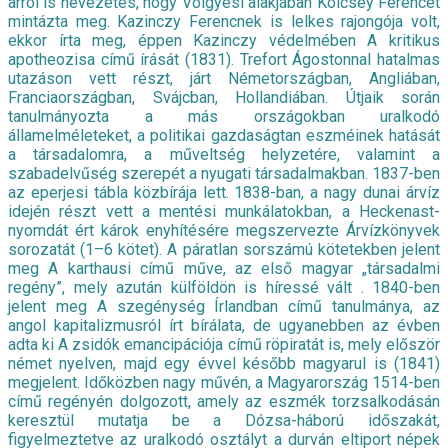
arról is nevezetes, hogy Völgyesi alakjában Kölcsey Ferencet
mintázta meg. Kazinczy Ferencnek is lelkes rajongója volt,
ekkor írta meg, éppen Kazinczy védelmében A kritikus
apotheozisa című írását (1831). Trefort Ágostonnal hatalmas
utazáson vett részt, járt Németországban, Angliában,
Franciaországban, Svájcban, Hollandiában. Útjaik során
tanulmányozta a más országokban uralkodó
államelméleteket, a politikai gazdaságtan eszméinek hatását
a társadalomra, a műveltség helyzetére, valamint a
szabadelvűség szerepét a nyugati társadalmakban. 1837-ben
az eperjesi tábla közbírája lett. 1838-ban, a nagy dunai árvíz
idején részt vett a mentési munkálatokban, a Heckenast-
nyomdát ért károk enyhítésére megszervezte Árvízkönyvek
sorozatát (1–6 kötet). A páratlan sorszámú kötetekben jelent
meg A karthausi című műve, az első magyar „társadalmi
regény”, mely azután külföldön is híressé vált . 1840-ben
jelent meg A szegénység Írlandban című tanulmánya, az
angol kapitalizmusról írt bírálata, de ugyanebben az évben
adta ki A zsidók emancipációja című röpiratát is, mely először
német nyelven, majd egy évvel később magyarul is (1841)
megjelent. Időközben nagy művén, a Magyarország 1514-ben
című regényén dolgozott, amely az eszmék torzsalkodásán
keresztül mutatja be a Dózsa-háború időszakát,
figyelmeztetve az uralkodó osztályt a durván eltiport népek