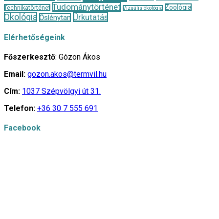
Tudománytörténet
Zoológia
Technikatörténet
Vizuális ökológia
Ökológia
Űrkutatás
Őslénytan
Elérhetőségeink
Főszerkesztő
: Gózon Ákos
Email:
gozon.akos@termvil.hu
Cím:
1037 Szépvölgyi út 31.
Telefon:
+36 30 7 555 691
Facebook