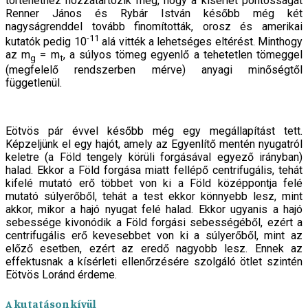
történethez hozzátartozik még, hogy a kísérlet pontosságát
Renner János és Rybár István később még két
nagyságrenddel tovább finomították, orosz és amerikai
-11
kutatók pedig 10
alá vitték a lehetséges eltérést. Minthogy
az m
= m
, a súlyos tömeg egyenlő a tehetetlen tömeggel
g
t
(megfelelő rendszerben mérve) anyagi minőségtől
függetlenül.
Eötvös pár évvel később még egy megállapítást tett.
Képzeljünk el egy hajót, amely az Egyenlítő mentén nyugatról
keletre (a Föld tengely körüli forgásával egyező irányban)
halad. Ekkor a Föld forgása miatt fellépő centrifugális, tehát
kifelé mutató erő többet von ki a Föld középpontja felé
mutató súlyerőből, tehát a test ekkor könnyebb lesz, mint
akkor, mikor a hajó nyugat felé halad. Ekkor ugyanis a hajó
sebessége kivonódik a Föld forgási sebességéből, ezért a
centrifugális erő kevesebbet von ki a súlyerőből, mint az
előző esetben, ezért az eredő nagyobb lesz. Ennek az
effektusnak a kísérleti ellenőrzésére szolgáló ötlet szintén
Eötvös Loránd érdeme.
A kutatáson kívül