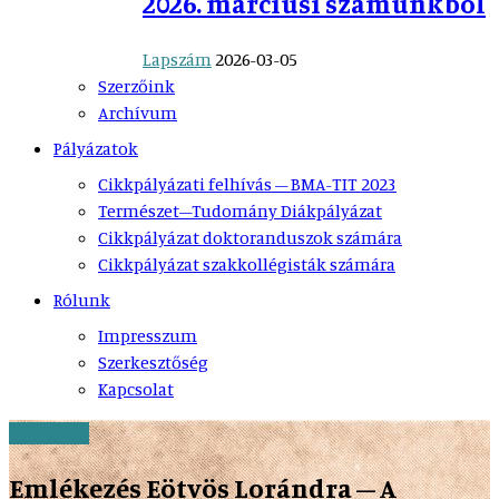
2026. márciusi számunkból
Lapszám
2026-03-05
Szerzőink
Archívum
Pályázatok
Cikkpályázati felhívás – BMA-TIT 2023
Természet–Tudomány Diákpályázat
Cikkpályázat doktoranduszok számára
Cikkpályázat szakkollégisták számára
Rólunk
Impresszum
Szerkesztőség
Kapcsolat
Eötvös 100
Emlékezés Eötvös Lorándra – A