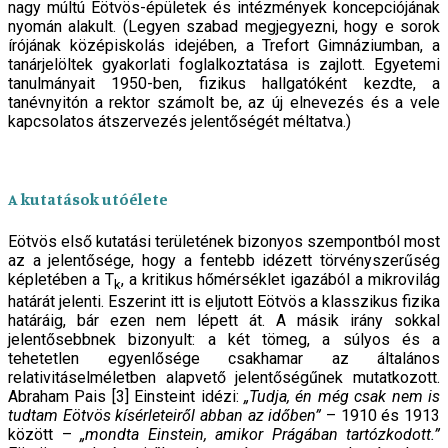
nagy múltú Eötvös-épületek és intézmények koncepciójának
nyomán alakult. (Legyen szabad megjegyezni, hogy e sorok
írójának középiskolás idejében, a Trefort Gimnáziumban, a
tanárjelöltek gyakorlati foglalkoztatása is zajlott. Egyetemi
tanulmányait 1950-ben, fizikus hallgatóként kezdte, a
tanévnyitón a rektor számolt be, az új elnevezés és a vele
kapcsolatos átszervezés jelentőségét méltatva.)
A kutatások utóélete
Eötvös első kutatási területének bizonyos szempontból most
az a jelentősége, hogy a fentebb idézett törvényszerűség
képletében a T
, a kritikus hőmérséklet igazából a mikrovilág
k
határát jelenti. Eszerint itt is eljutott Eötvös a klasszikus fizika
határáig, bár ezen nem lépett át. A másik irány sokkal
jelentősebbnek bizonyult: a két tömeg, a súlyos és a
tehetetlen egyenlősége csakhamar az általános
relativitáselméletben alapvető jelentőségűnek mutatkozott.
Abraham Pais [3] Einsteint idézi:
„Tudja, én még csak nem is
tudtam Eötvös kísérleteiről abban az időben”
– 1910 és 1913
között –
„mondta Einstein, amikor Prágában tartózkodott.”