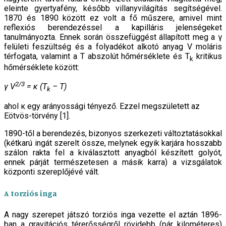
eleinte gyertyafény, később villanyvilágítás segítségével.
1870 és 1890 között ez volt a fő műszere, amivel mint
reflexiós berendezéssel a kapilláris jelenségeket
tanulmányozta. Ennek során összefüggést állapított meg a γ
felületi feszültség és a folyadékot alkotó anyag V moláris
térfogata, valamint a T abszolút hőmérséklete és T
kritikus
k
hőmérséklete között:
2/3
γ V
= κ (T
– T)
k
ahol κ egy arányossági tényező. Ezzel megszületett az
Eötvös-törvény [1].
1890-től a berendezés, bizonyos szerkezeti változtatásokkal
(kétkarú ingát szerelt össze, melynek egyik karjára hosszabb
szálon rakta fel a kiválasztott anyagból készített golyót,
ennek párját természetesen a másik karra) a vizsgálatok
központi szereplőjévé vált.
A torziós inga
A nagy szerepet játszó torziós inga vezette el aztán 1896-
ban a gravitációs térerősségről rövidebb (pár kilométeres)