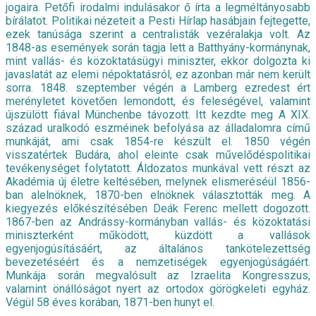
jogaira. Petőfi irodalmi indulásakor ő írta a legméltányosabb
bírálatot. Politikai nézeteit a Pesti Hírlap hasábjain fejtegette,
ezek tanúsága szerint a centralisták vezéralakja volt. Az
1848-as események során tagja lett a Batthyány-kormánynak,
mint vallás- és közoktatásügyi miniszter, ekkor dolgozta ki
javaslatát az elemi népoktatásról, ez azonban már nem került
sorra. 1848. szeptember végén a Lamberg ezredest ért
merényletet követően lemondott, és feleségével, valamint
újszülött fiával Münchenbe távozott. Itt kezdte meg A XIX.
század uralkodó eszméinek befolyása az álladalomra című
munkáját, ami csak 1854-re készült el. 1850 végén
visszatértek Budára, ahol eleinte csak művelődéspolitikai
tevékenységet folytatott. Áldozatos munkával vett részt az
Akadémia új életre keltésében, melynek elismeréséül 1856-
ban alelnöknek, 1870-ben elnöknek választották meg. A
kiegyezés előkészítésében Deák Ferenc mellett dogozott.
1867-ben az Andrássy-kormányban vallás- és közoktatási
miniszterként működött, küzdött a vallások
egyenjogúsításáért, az általános tankötelezettség
bevezetéséért és a nemzetiségek egyenjogúságáért.
Munkája során megvalósult az Izraelita Kongresszus,
valamint önállóságot nyert az ortodox görögkeleti egyház.
Végül 58 éves korában, 1871-ben hunyt el.