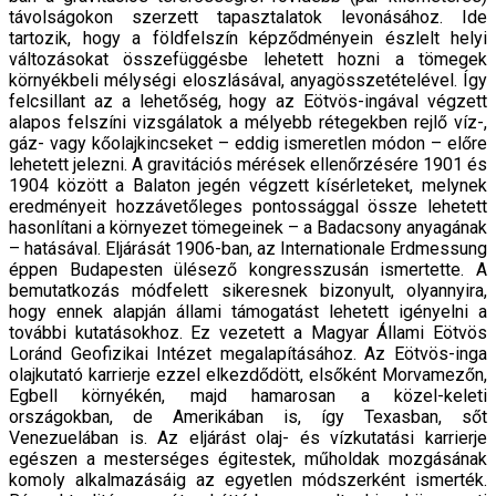
távolságokon szerzett tapasztalatok levonásához. Ide
tartozik, hogy a földfelszín képződményein észlelt helyi
változásokat összefüggésbe lehetett hozni a tömegek
környékbeli mélységi eloszlásával, anyagösszetételével. Így
felcsillant az a lehetőség, hogy az Eötvös-ingával végzett
alapos felszíni vizsgálatok a mélyebb rétegekben rejlő víz-,
gáz- vagy kőolajkincseket – eddig ismeretlen módon – előre
lehetett jelezni. A gravitációs mérések ellenőrzésére 1901 és
1904 között a Balaton jegén végzett kísérleteket, melynek
eredményeit hozzávetőleges pontossággal össze lehetett
hasonlítani a környezet tömegeinek – a Badacsony anyagának
– hatásával. Eljárását 1906-ban, az Internationale Erdmessung
éppen Budapesten ülésező kongresszusán ismertette. A
bemutatkozás módfelett sikeresnek bizonyult, olyannyira,
hogy ennek alapján állami támogatást lehetett igényelni a
további kutatásokhoz. Ez vezetett a Magyar Állami Eötvös
Loránd Geofizikai Intézet megalapításához. Az Eötvös-inga
olajkutató karrierje ezzel elkezdődött, elsőként Morvamezőn,
Egbell környékén, majd hamarosan a közel-keleti
országokban, de Amerikában is, így Texasban, sőt
Venezuelában is. Az eljárást olaj- és vízkutatási karrierje
egészen a mesterséges égitestek, műholdak mozgásának
komoly alkalmazásáig az egyetlen módszerként ismerték.