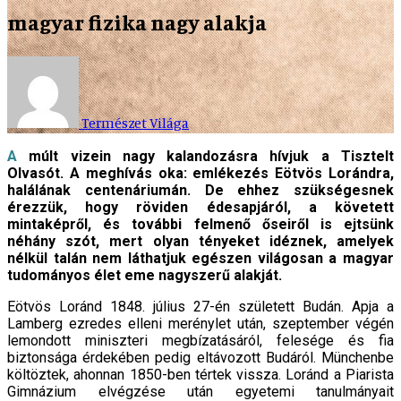
magyar fizika nagy alakja
Természet Világa
A múlt vizein nagy kalandozásra hívjuk a Tisztelt
Olvasót. A meghívás oka: emlékezés Eötvös Lorándra,
halálának centenáriumán. De ehhez szükségesnek
érezzük, hogy röviden édesapjáról, a követett
mintaképről, és további felmenő őseiről is ejtsünk
néhány szót, mert olyan tényeket idéznek, amelyek
nélkül talán nem láthatjuk egészen világosan a magyar
tudományos élet eme nagyszerű alakját.
Eötvös Loránd 1848. július 27-én született Budán. Apja a
Lamberg ezredes elleni merénylet után, szeptember végén
lemondott miniszteri megbízatásáról, felesége és fia
biztonsága érdekében pedig eltávozott Budáról. Münchenbe
költöztek, ahonnan 1850-ben tértek vissza. Loránd a Piarista
Gimnázium elvégzése után egyetemi tanulmányait