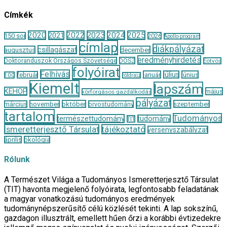
Címkék
2020
2022
2023
2024
2025
2021
150 sor
2026
Apollo-program
címlap
diákpályázat
csillagászat
augusztus
december
eredményhirdetés
Doktoranduszok Országos Szövetsége
DOSZ
Eötvös
folyóirat
Felhívás
január
július
június
február
100
földrajz
Kiemelt
lapszám
KEHOP
május
körforgásos gazdálkodás
pályázat
november
október
szeptember
március
orvostudomány
tartalom
Tudományos
természettudomány
tudomány
TIT
Ismeretterjesztő Társulat
tájékoztató
versenyszabályzat
április
ökológia
Rólunk
A Természet Világa a Tudományos Ismeretterjesztő Társulat
(TIT) havonta megjelenő folyóirata, legfontosabb feladatának
a magyar vonatkozású tudományos eredmények
tudománynépszerűsítő célú közlését tekinti. A lap sokszínű,
gazdagon illusztrált, emellett hűen őrzi a korábbi évtizedekre