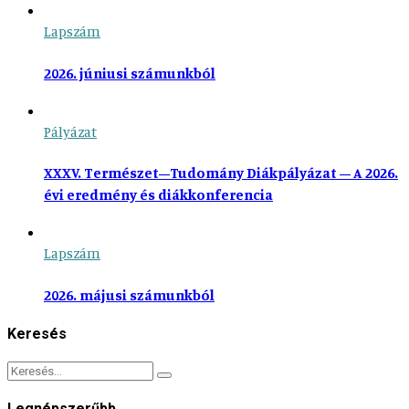
Lapszám
2026. júniusi számunkból
Pályázat
XXXV. Természet–Tudomány Diákpályázat – A 2026.
évi eredmény és diákkonferencia
Lapszám
2026. májusi számunkból
Keresés
Legnépszerűbb