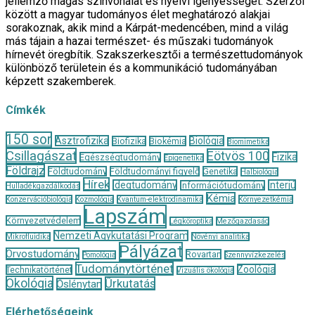
jellemző magas színvonalat és nyelvi igényességet. Szerzői
között a magyar tudományos élet meghatározó alakjai
sorakoznak, akik mind a Kárpát-medencében, mind a világ
más tájain a hazai természet- és műszaki tudományok
hírnevét öregbítik. Szakszerkesztői a természettudományok
különböző területein és a kommunikáció tudományában
képzett szakemberek.
Címkék
150 sor
Asztrofizika
Biológia
Biofizika
Biokémia
Biomimetika
Csillagászat
Eötvös 100
Fizika
Egészségtudomány
Epigenetika
Földrajz
Földtudomány
Földtudományi figyelő
Genetika
Halbiológia
Hírek
Idegtudomány
Interjú
Információtudomány
Hulladékgazdálkodás
Kémia
Konzervációbiológia
Kozmológia
Kvantum-elektrodinamika
Környezetkémia
Lapszám
Környezetvédelem
Légköroptika
Mezőgazdaság
Nemzeti Agykutatási Program
Mikrofluidika
Növényi analitika
Pályázat
Orvostudomány
Rovartan
Pomológia
Szennyvízkezelés
Tudománytörténet
Zoológia
Technikatörténet
Vizuális ökológia
Ökológia
Űrkutatás
Őslénytan
Elérhetőségeink