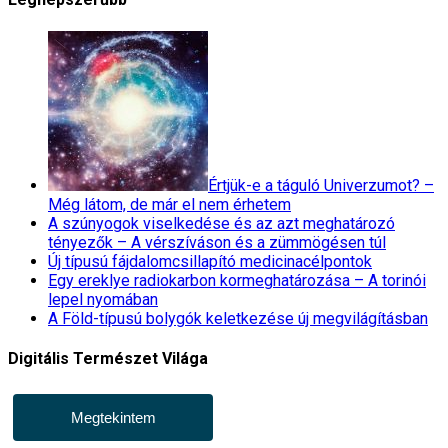
Értjük-e a táguló Univerzumot? –
Még látom, de már el nem érhetem
A szúnyogok viselkedése és az azt meghatározó
tényezők – A vérszíváson és a zümmögésen túl
Új típusú fájdalomcsillapító medicinacélpontok
Egy ereklye radiokarbon kormeghatározása – A torinói
lepel nyomában
A Föld-típusú bolygók keletkezése új megvilágításban
Digitális Természet Világa
Megtekintem