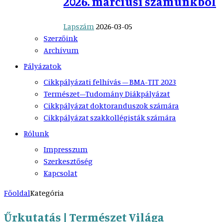
2026. márciusi számunkból
Lapszám
2026-03-05
Szerzőink
Archívum
Pályázatok
Cikkpályázati felhívás – BMA-TIT 2023
Természet–Tudomány Diákpályázat
Cikkpályázat doktoranduszok számára
Cikkpályázat szakkollégisták számára
Rólunk
Impresszum
Szerkesztőség
Kapcsolat
Főoldal
Kategória
Űrkutatás | Természet Világa