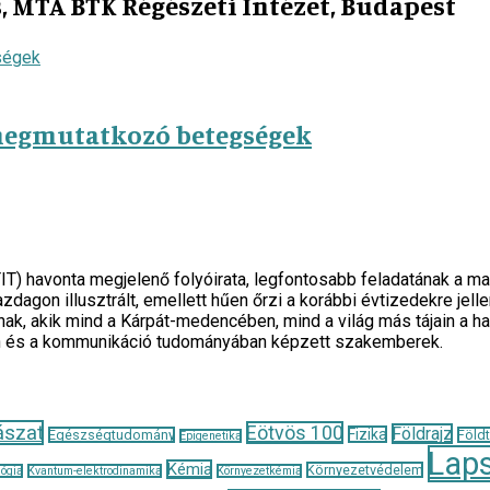
MTA BTK Régészeti Intézet, Budapest
megmutatkozó betegségek
TIT) havonta megjelenő folyóirata, legfontosabb feladatának 
zdagon illusztrált, emellett hűen őrzi a korábbi évtizedekre je
ak, akik mind a Kárpát-medencében, mind a világ más tájain a h
n és a kommunikáció tudományában képzett szakemberek.
ászat
Eötvös 100
Földrajz
Fizika
Egészségtudomány
Föld
Epigenetika
Lap
Kémia
Környezetvédelem
ógia
Kvantum-elektrodinamika
Környezetkémia