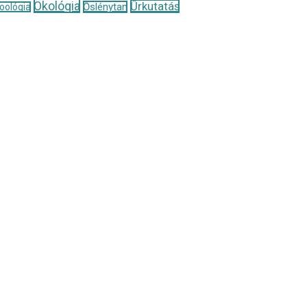
Ökológia
Űrkutatás
Őslénytan
oológia