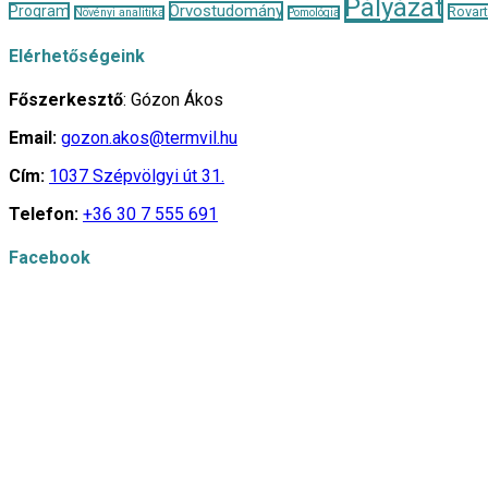
Pályázat
Orvostudomány
Program
Rovar
Növényi analitika
Pomológia
Elérhetőségeink
Főszerkesztő
: Gózon Ákos
Email:
gozon.akos@termvil.hu
Cím:
1037 Szépvölgyi út 31.
Telefon:
+36 30 7 555 691
Facebook