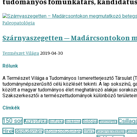
tudományos főmunkatárs, kandidátus, 
Paleopatológia
Szárnyaszegetten – Madárcsontokon 
Természet Világa
2019-04-30
Rólunk
A Természet Világa a Tudományos Ismeretterjesztő Társulat (
tudománynépszerűsítő célú közlését tekinti. A lap sokszínű, ga
között a magyar tudományos élet meghatározó alakjai sorakozn
Szakszerkesztői a természettudományok különböző területei
Címkék
150 sor
Csillag
Asztrofizika
Biológia
Biofizika
Biokémia
Biomimetika
Hírek
Idegtudomány
Interjú
Információtudomány
Konzervációbiológia
Kozmol