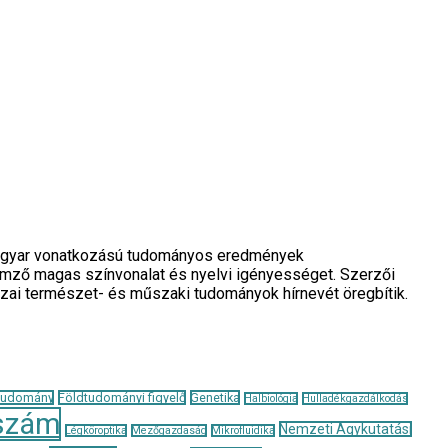
a magyar vonatkozású tudományos eredmények
llemző magas színvonalat és nyelvi igényességet. Szerzői
azai természet- és műszaki tudományok hírnevét öregbítik.
tudomány
Földtudományi figyelő
Genetika
Halbiológia
Hulladékgazdálkodás
szám
Nemzeti Agykutatási
Légköroptika
Mezőgazdaság
Mikrofluidika