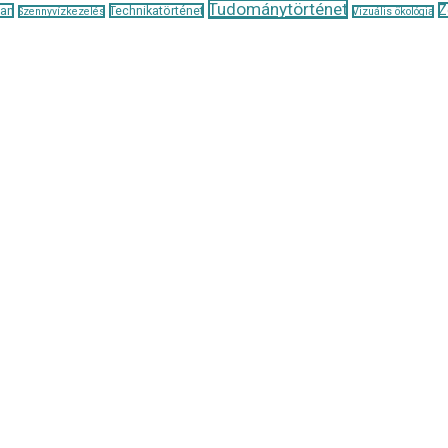
Tudománytörténet
Z
tan
Technikatörténet
Szennyvízkezelés
Vizuális ökológia