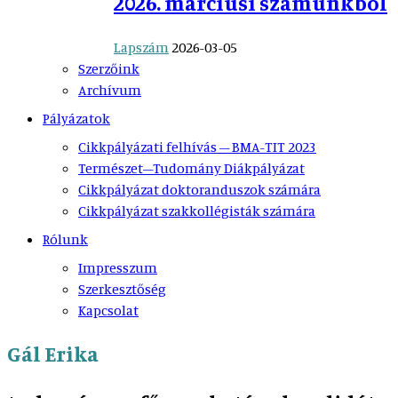
2026. márciusi számunkból
Lapszám
2026-03-05
Szerzőink
Archívum
Pályázatok
Cikkpályázati felhívás – BMA-TIT 2023
Természet–Tudomány Diákpályázat
Cikkpályázat doktoranduszok számára
Cikkpályázat szakkollégisták számára
Rólunk
Impresszum
Szerkesztőség
Kapcsolat
Gál Erika