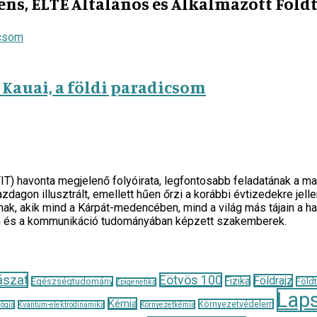
ens, ELTE Általános és Alkalmazott Föld
Kauai, a földi paradicsom
TIT) havonta megjelenő folyóirata, legfontosabb feladatának 
zdagon illusztrált, emellett hűen őrzi a korábbi évtizedekre je
ak, akik mind a Kárpát-medencében, mind a világ más tájain a h
n és a kommunikáció tudományában képzett szakemberek.
ászat
Eötvös 100
Földrajz
Fizika
Egészségtudomány
Föld
Epigenetika
Lap
Kémia
Környezetvédelem
ógia
Kvantum-elektrodinamika
Környezetkémia