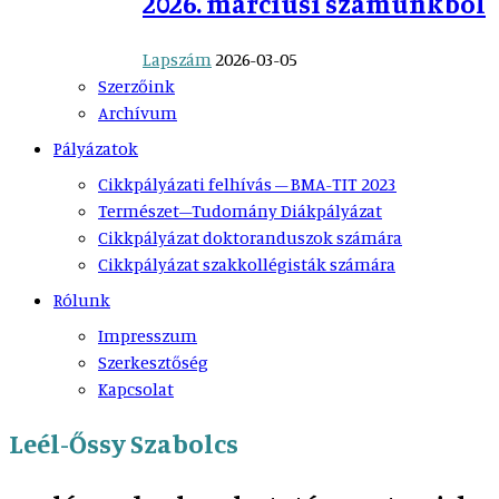
2026. márciusi számunkból
Lapszám
2026-03-05
Szerzőink
Archívum
Pályázatok
Cikkpályázati felhívás – BMA-TIT 2023
Természet–Tudomány Diákpályázat
Cikkpályázat doktoranduszok számára
Cikkpályázat szakkollégisták számára
Rólunk
Impresszum
Szerkesztőség
Kapcsolat
Leél-Őssy Szabolcs