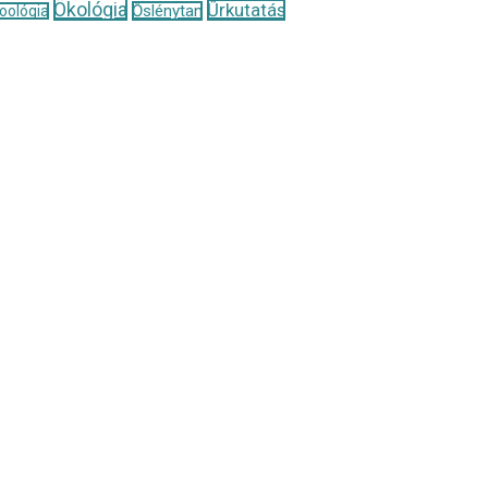
Ökológia
Űrkutatás
Őslénytan
oológia