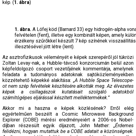
kép. (
1. ábra
)
1. ábra.
A Lófej köd (Barnard 33) egy hidrogén-alpha von
felvételen (fent), illetve egy kombinált képen, amely kü
érzékeny szűrőkkel készült 7 kép színének visszaállítá
illesztésével jött létre (lent).
Az asztrofizikusok véleményét e képek szerepéről jól tükrözi
Zoltan Levay-nak, a Hubble-távcső konzorciumán belül azon
képfeldolgozó csoport vezetőjének kommentárja, amelynek
feladata a tudományos adatoknak sajtóközleményekben
közzétehető képekké alakítása:
„A Hubble Space Telescope-
ot nem szép felvételek készítésére alkották meg. Az élvezetes
képek a csillagászok kutatásait szolgáló adatokból
számítógépes eljárással készített melléktermékek.”
Akkor mi a haszna e képek közlésének? Erről elég
egyértelműen beszélt a Cosmic Microwave Background
Explorer (COBE) mérési eredményeiért a 2006-os Nobel-
díjban részesült egyik díjazott, John Mather:
„Érdemes
felidézni, hogyan mutattuk be a COBE adatait a közönségnek.