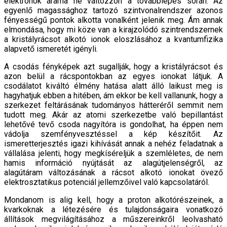
elektronok árama ne változzon a továbblépés során. Az
egyenlő magassághoz tartozó szintvonalrendszer azonos
fényességű pontok alkotta vonalként jelenik meg. Ám annak
elmondása, hogy mi köze van a kirajzolódó szintrendszernek
a kristályrácsot alkotó ionok eloszlásához a kvantumfizika
alapvető ismeretét igényli.
A csodás fényképek azt sugallják, hogy a kristályrácsot és
azon belül a rácspontokban az egyes ionokat látjuk. A
csodálatot kiváltó élmény hatása alatt álló laikust meg is
hagyhatjuk ebben a hitében, ám ekkor be kell vallanunk, hogy a
szerkezet feltárásának tudományos hátteréről semmit nem
tudott meg. Akár az atomi szerkezetbe való bepillantást
lehetővé tevő csoda nagyítóra is gondolhat, ha éppen nem
vádolja szemfényvesztéssel a kép készítőit. Az
ismeretterjesztés igazi kihívását annak a nehéz feladatnak a
vállalása jelenti, hogy megkíséreljük a szemléletes, de nem
hamis információ nyújtását az alagútjelenségről, az
alagútáram változásának a rácsot alkotó ionokat övező
elektrosztatikus potenciál jellemzőivel való kapcsolatáról.
Mondanom is alig kell, hogy a proton alkotórészeinek, a
kvarkoknak a létezésére és tulajdonságaira vonatkozó
állítások megvilágításához a műszereinkről leolvasható