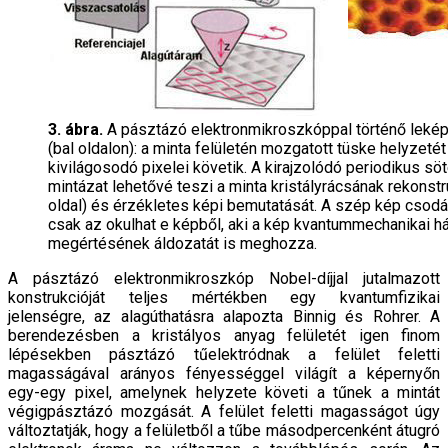
3. ábra.
A pásztázó elektronmikroszkóppal történő lekép
(bal oldalon): a minta felületén mozgatott tüske helyzeté
kivilágosodó pixelei követik. A kirajzolódó periodikus sö
mintázat lehetővé teszi a minta kristályrácsának rekonstr
oldal) és érzékletes képi bemutatását. A szép kép csodá
csak az okulhat e képből, aki a kép kvantummechanikai há
megértésének áldozatát is meghozza.
A pásztázó elektronmikroszkóp Nobel-díjjal jutalmazott
konstrukcióját teljes mértékben egy kvantumfizikai
jelenségre, az alagúthatásra alapozta Binnig és Rohrer. A
berendezésben a kristályos anyag felületét igen finom
lépésekben pásztázó tűelektródnak a felület feletti
magasságával arányos fényességgel világít a képernyőn
egy-egy pixel, amelynek helyzete követi a tűnek a mintát
végigpásztázó mozgását. A felület feletti magasságot úgy
változtatják, hogy a felületből a tűbe másodpercenként átugró