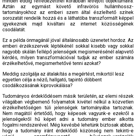
minden eddig felfedezettnél korábban létrejött objektumaira.
Aztán az egymást követő infravörös hullámhossz-
tartományokhoz az emberi szem által észlelhető színek
sorozatát rendelik hozzá és a láthatóba transzformált képpel
igyekeznek majd kiváltani az internet közösségének
csodálatát.
Ez a példa önmagánál jóval általánosabb üzenetet hordoz. Az
emberi érzékszervek léptékénél sokkal kisebb vagy sokkal
nagyobb skálán fellépő jelenségek megismerésénél alapvető
kérdés, milyen transzformációval tudjuk az ember számára
érzékelhetővé, megismerhetővé tenni azokat?
Meddig szolgálja az átalakítás a megértést, mikortól lesz
egyetlen célja a néző, hallgató, tapintó döbbent
csodálkozásának kiprovokálása?
Tudományos érdeklődésem másik területén, az elemi részek
világában végbemenő folyamatok kivétel nélkül a közvetlen
érzékelhetőségen túli jelenségek tartományába tartoznak.
Nem magától értetődő, hogy képesek vagyunk-e ezekről a
jelenségekről hű képet adni a tudomány ember alkotta
fogalmi rendszerével. Még kevésbé lehetünk biztosak abban,
hogy a tudomány iránt érdeklődő közönség nem tekinti-e