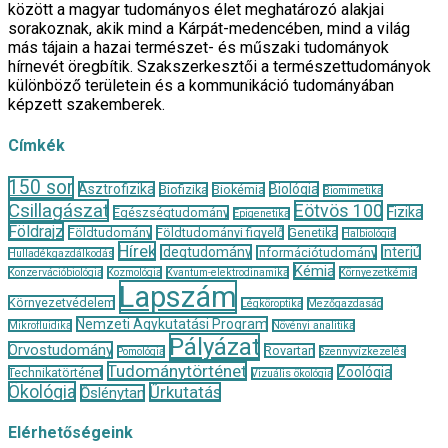
között a magyar tudományos élet meghatározó alakjai
sorakoznak, akik mind a Kárpát-medencében, mind a világ
más tájain a hazai természet- és műszaki tudományok
hírnevét öregbítik. Szakszerkesztői a természettudományok
különböző területein és a kommunikáció tudományában
képzett szakemberek.
Címkék
150 sor
Asztrofizika
Biológia
Biofizika
Biokémia
Biomimetika
Csillagászat
Eötvös 100
Fizika
Egészségtudomány
Epigenetika
Földrajz
Földtudomány
Földtudományi figyelő
Genetika
Halbiológia
Hírek
Idegtudomány
Interjú
Információtudomány
Hulladékgazdálkodás
Kémia
Konzervációbiológia
Kozmológia
Kvantum-elektrodinamika
Környezetkémia
Lapszám
Környezetvédelem
Légköroptika
Mezőgazdaság
Nemzeti Agykutatási Program
Mikrofluidika
Növényi analitika
Pályázat
Orvostudomány
Rovartan
Pomológia
Szennyvízkezelés
Tudománytörténet
Zoológia
Technikatörténet
Vizuális ökológia
Ökológia
Űrkutatás
Őslénytan
Elérhetőségeink