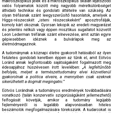
makroszkopikus jelek és a mikroszkopikus skálán lejátszódó
valós folyamatok között még nagyobb méretkülönbséget
áthidaló technikai és gondolati áttételre van szükség. Az
olyan tréfásnak szánt leegyszerűsítő hasonlatok, amelyek a
Higgs-részecskét „isteni részecskeként” aposztrofálják,
komoly kárt okoznak. Gyorsan lekopik az eredeti magyarázat
és jelentés nélküli vagy éppen misztikus sugallatot közvetít
Leon Lederman tréfának szánt elnevezése, amit aztán egyre
gépiesebben idéznek a bulvárlapok meg az
életmódmagazinok.
A tudománynak a köznapi életre gyakorolt hatásából az ilyen
felületes gondolati keretben éppen az tűnik el, amit Eötvös
Loránd annak legfontosabb sajátságaként fogalmazott meg
édesapjához húszévesen írott levelében:
„A legfeltűnőbb
befolyás, melyet a természettudomány elvei közvetlenül
gyakorolnak a politica elveire, a mennyiben csak ezeknek
sikerülhetett a dogmát megingatni.”
Eötvös Lorándnak a tudományos eredmények továbbadására
vonatkozó (talán konzervatív szigorúságúként jellemezhető)
felfogását követjük, amikor a tudomány legújabb
fejleményeiről is legalább alapvonásaiban hiteles
beszámolók megfogalmazására törekszünk. A kudarcokat is