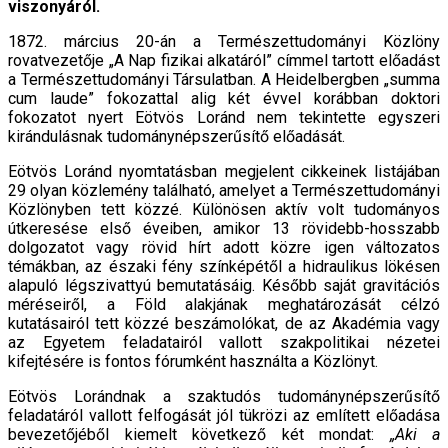
viszonyáról.
1872. március 20-án a Természettudományi Közlöny
rovatvezetője „A Nap fizikai alkatáról” címmel tartott előadást
a Természettudományi Társulatban. A Heidelbergben „summa
cum laude” fokozattal alig két évvel korábban doktori
fokozatot nyert Eötvös Loránd nem tekintette egyszeri
kirándulásnak tudománynépszerűsítő előadását.
Eötvös Loránd nyomtatásban megjelent cikkeinek listájában
29 olyan közlemény található, amelyet a Természettudományi
Közlönyben tett közzé. Különösen aktív volt tudományos
útkeresése első éveiben, amikor 13 rövidebb-hosszabb
dolgozatot vagy rövid hírt adott közre igen változatos
témákban, az északi fény színképétől a hidraulikus lökésen
alapuló légszivattyú bemutatásáig. Később saját gravitációs
méréseiről, a Föld alakjának meghatározását célzó
kutatásairól tett közzé beszámolókat, de az Akadémia vagy
az Egyetem feladatairól vallott szakpolitikai nézetei
kifejtésére is fontos fórumként használta a Közlönyt.
Eötvös Lorándnak a szaktudós tudománynépszerűsítő
feladatáról vallott felfogását jól tükrözi az említett előadása
bevezetőjéből kiemelt következő két mondat:
„Aki a