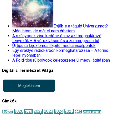
Értjük-e a táguló Univerzumot? –
Még látom, de már el nem érhetem
A szúnyogok viselkedése és az azt meghatározó
tényezők – A vérszíváson és a zümmögésen túl
Új típusú fájdalomcsillapító medicinacélpontok
Egy ereklye radiokarbon kormeghatározása – A torinói
lepel nyomában
A Föld-típusú bolygók keletkezése új megvilágításban
Digitális Természet Világa
Megtekintem
Címkék
2020
2022
2023
2024
2025
2021
150 sor
2026
Apollo-program