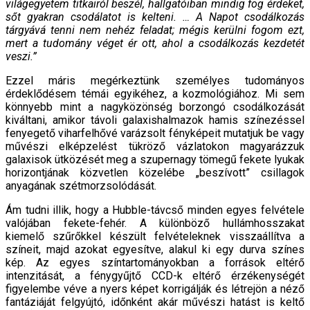
világegyetem titkairól beszél, hallgatóiban mindig fog érdeket,
sőt gyakran csodálatot is kelteni. … A Napot csodálkozás
tárgyává tenni nem nehéz feladat; mégis kerülni fogom ezt,
mert a tudomány véget ér ott, ahol a csodálkozás kezdetét
veszi.”
Ezzel máris megérkeztünk személyes tudományos
érdeklődésem témái egyikéhez, a kozmológiához. Mi sem
könnyebb mint a nagyközönség borzongó csodálkozását
kiváltani, amikor távoli galaxishalmazok hamis színezéssel
fenyegető viharfelhővé varázsolt fényképeit mutatjuk be vagy
művészi elképzelést tükröző vázlatokon magyarázzuk
galaxisok ütközését meg a szupernagy tömegű fekete lyukak
horizontjának közvetlen közelébe „beszívott” csillagok
anyagának szétmorzsolódását.
Ám tudni illik, hogy a Hubble-távcső minden egyes felvétele
valójában fekete-fehér. A különböző hullámhosszakat
kiemelő szűrőkkel készült felvételeknek visszaállítva a
színeit, majd azokat egyesítve, alakul ki egy durva színes
kép. Az egyes színtartományokban a források eltérő
intenzitását, a fénygyűjtő CCD-k eltérő érzékenységét
figyelembe véve a nyers képet korrigálják és létrejön a néző
fantáziáját felgyújtó, időnként akár művészi hatást is keltő