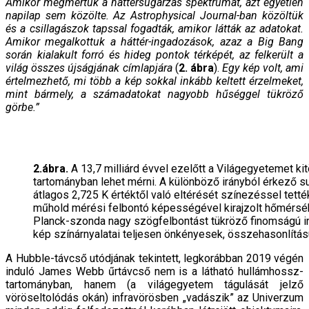
Amikor megmértük a háttérsugárzás spektrumát, azt egyetlen
napilap sem közölte. Az Astrophysical Journal-ban közöltük
és a csillagászok tapssal fogadták, amikor látták az adatokat.
Amikor megalkottuk a háttér-ingadozások, azaz a Big Bang
során kialakult forró és hideg pontok térképét, az felkerült a
világ összes újságjának címlapjára
(
2. ábra
).
Egy kép volt, ami
értelmezhető, mi több a kép sokkal inkább keltett érzelmeket,
mint bármely, a számadatokat nagyobb hűséggel tükröző
görbe.”
2.ábra.
A 13,7 milliárd évvel ezelőtt a Világegyetemet ki
tartományban lehet mérni. A különböző irányból érkező 
átlagos 2,725 K értéktől való eltérését színezéssel tet
műhold mérési felbontó képességével kirajzolt hőmérsékl
Planck-szonda nagy szögfelbontást tükröző finomságú i
kép színárnyalatai teljesen önkényesek, összehasonlítás
A Hubble-távcső utódjának tekintett, legkorábban 2019 végén
induló James Webb űrtávcső nem is a látható hullámhossz-
tartományban, hanem (a világegyetem tágulását jelző
vöröseltolódás okán) infravörösben „vadászik” az Univerzum