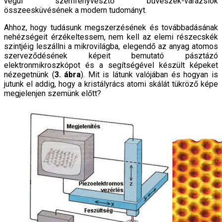
végül szemfényvesztő bűvészek-varázslók
összeesküvésének a modern tudományt.
Ahhoz, hogy tudásunk megszerzésének és továbbadásának
nehézségeit érzékeltessem, nem kell az elemi részecskék
szintjéig leszállni a mikrovilágba, elegendő az anyag atomos
szerveződésének képeit bemutató pásztázó
elektronmikroszkópot és a segítségével készült képeket
nézegetnünk (
3. ábra
). Mit is látunk valójában és hogyan is
jutunk el addig, hogy a kristályrács atomi skálát tükröző képe
megjelenjen szemünk előtt?