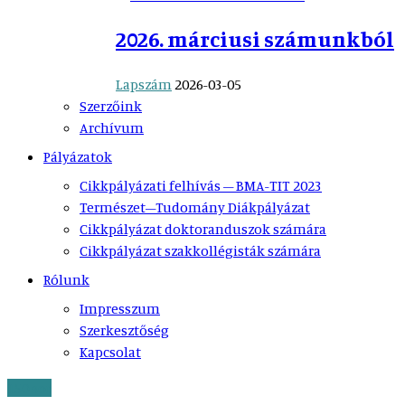
2026. márciusi számunkból
Lapszám
2026-03-05
Szerzőink
Archívum
Pályázatok
Cikkpályázati felhívás – BMA-TIT 2023
Természet–Tudomány Diákpályázat
Cikkpályázat doktoranduszok számára
Cikkpályázat szakkollégisták számára
Rólunk
Impresszum
Szerkesztőség
Kapcsolat
150 sor