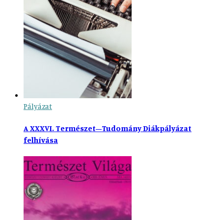
Pályázat
A XXXVI. Természet–Tudomány Diákpályázat
felhívása