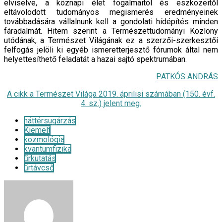
elviselve, a köznapi élet fogalmaitól és eszközeitől
eltávolodott tudományos megismerés eredményeinek
továbbadására vállalnunk kell a gondolati hídépítés minden
fáradalmát. Hitem szerint a Természettudományi Közlöny
utódának, a Természet Világának ez a szerzői-szerkesztői
felfogás jelöli ki egyéb ismeretterjesztő fórumok által nem
helyettesíthető feladatát a hazai sajtó spektrumában.
PATKÓS ANDRÁS
A cikk a Természet Világa 2019. áprilisi számában (150. évf.
4. sz.) jelent meg.
háttérsugárzás
Kiemelt
kozmológia
kvantumfizika
űrkutatás
űrtávcső