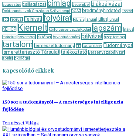
címlap
diákpályázat
csillagászat
augusztus
december
eredményhirdetés
Doktoranduszok Országos Szövetsége
DOSZ
Eötvös
folyóirat
Felhívás
január
július
június
február
100
földrajz
Kiemelt
lapszám
KEHOP
május
körforgásos gazdálkodás
pályázat
november
október
szeptember
március
orvostudomány
tartalom
Tudományos
természettudomány
tudomány
TIT
Ismeretterjesztő Társulat
tájékoztató
versenyszabályzat
április
ökológia
Kapcsolódó cikkek
150 sor a tudományról – A mesterséges intelligencia
fejlődése
Természet Világa