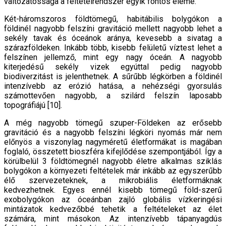
változatossága a feltételrendszer egyik fontos eleme.
Két-háromszoros földtömegű, habitábilis bolygókon a
földinél nagyobb felszíni gravitáció mellett nagyobb lehet a
sekély tavak és óceánok aránya, kevesebb a sivatag a
szárazföldeken. Inkább több, kisebb felületű víztest lehet a
felszínen jellemző, mint egy nagy óceán. A nagyobb
kiterjedésű sekély vizek egyúttal pedig nagyobb
biodiverzitást is jelenthetnek. A sűrűbb légkörben a földinél
intenzívebb az erózió hatása, a nehézségi gyorsulás
számottevően nagyobb, a szilárd felszín laposabb
topográfiájú [10].
A még nagyobb tömegű szuper-Földeken az erősebb
gravitáció és a nagyobb felszíni légköri nyomás már nem
előnyös a viszonylag nagyméretű életformákat is magában
foglaló, összetett bioszféra kifejlődése szempontjából. Így a
körülbelül 3 földtömegnél nagyobb életre alkalmas sziklás
bolygókon a környezeti feltételek már inkább az egyszerűbb
élő szervezeteknek, a mikrobiális életformáknak
kedvezhetnek. Egyes ennél kisebb tömegű föld-szerű
exobolygókon az óceánban zajló globális vízkeringési
mintázatok kedvezőbbé tehetik a feltételeket az élet
számára, mint másokon. Az intenzívebb tápanyagdús