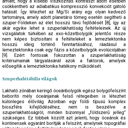
amiatt, hogy a kisebb viszkozitás kontraszt adott esetben
csökkentheti az adiabatikus kompresszió konvekciót gátoló
hatását. Így létezhet az Mg/Si arány egy olyan kedvező
tartománya, amely adott planetáris tömeg esetén segítheti a
szuper-Földeken az élet hosszú távú fejlődését [8], így az
akár egyike lehet a szuperlakhatóság feltételeinek. Az új
vizsgálatok türkében az exo-kőzetbolygók jelentős része
nem képes biztosítani a feltételeket a lemeztektonika
hosszú ideig történő fenntartásához, ráadásul a
lemeztektonika csak egy fázis a kőzetbolygók evolúciójában
[9]. Ezért fontosak fokozottan a szuperlakhatóság
kritériumainak tárgyalásánál azok a faktorok, amelyek
elősegítik a lemeztektonika hatékony működését.
Szuperhabitábilis világok
Lakható zónában keringő óceánbolygók egész bolygófelszínt
beborító mély óceánjainak felső rétegeiben is létezhet
különleges élővilág. Azonban egy földi típusú komplex
bioszféra kifejlődéséhez, nem is beszélve a
szuperlakhatóságról, minden bizonnyal „földszerű jelleg”
szükséges. Ez többek között azt jelenti, hogy óceánok és
kontinensek egyaránt borítják a felszínt, amelynek topográfiai