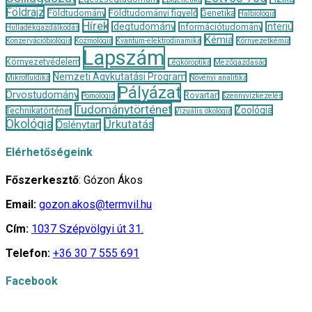
Földrajz
Földtudomány
Földtudományi figyelő
Genetika
Halbiológia
Hírek
Idegtudomány
Interjú
Információtudomány
Hulladékgazdálkodás
Kémia
Konzervációbiológia
Kozmológia
Kvantum-elektrodinamika
Környezetkémia
Lapszám
Környezetvédelem
Légköroptika
Mezőgazdaság
Nemzeti Agykutatási Program
Mikrofluidika
Növényi analitika
Pályázat
Orvostudomány
Rovartan
Pomológia
Szennyvízkezelés
Tudománytörténet
Zoológia
Technikatörténet
Vizuális ökológia
Ökológia
Űrkutatás
Őslénytan
Elérhetőségeink
Főszerkesztő
: Gózon Ákos
Email:
gozon.akos@termvil.hu
Cím:
1037 Szépvölgyi út 31.
Telefon:
+36 30 7 555 691
Facebook