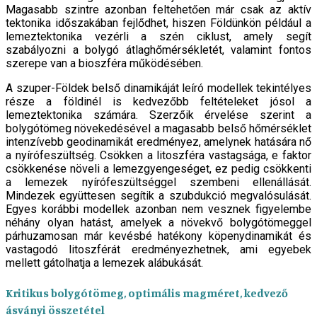
Magasabb szintre azonban feltehetően már csak az aktív
tektonika időszakában fejlődhet, hiszen Földünkön például a
lemeztektonika vezérli a szén ciklust, amely segít
szabályozni a bolygó átlaghőmérsékletét, valamint fontos
szerepe van a bioszféra működésében.
A szuper-Földek belső dinamikáját leíró modellek tekintélyes
része a földinél is kedvezőbb feltételeket jósol a
lemeztektonika számára. Szerzőik érvelése szerint a
bolygótömeg növekedésével a magasabb belső hőmérséklet
intenzívebb geodinamikát eredményez, amelynek hatására nő
a nyírófeszültség. Csökken a litoszféra vastagsága, e faktor
csökkenése növeli a lemezgyengeséget, ez pedig csökkenti
a lemezek nyírófeszültséggel szembeni ellenállását.
Mindezek együttesen segítik a szubdukció megvalósulását.
Egyes korábbi modellek azonban nem vesznek figyelembe
néhány olyan hatást, amelyek a növekvő bolygótömeggel
párhuzamosan már kevésbé hatékony köpenydinamikát és
vastagodó litoszférát eredményezhetnek, ami egyebek
mellett gátolhatja a lemezek alábukását.
Kritikus bolygótömeg, optimális magméret, kedvező
ásványi összetétel