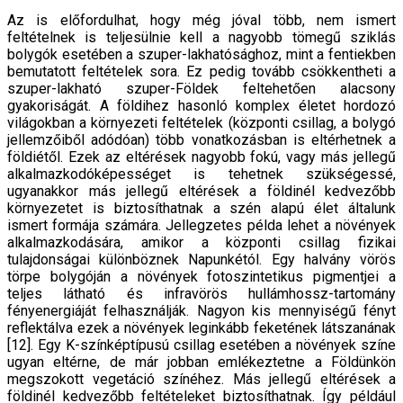
Az is előfordulhat, hogy még jóval több, nem ismert
feltételnek is teljesülnie kell a nagyobb tömegű sziklás
bolygók esetében a szuper-lakhatósághoz, mint a fentiekben
bemutatott feltételek sora. Ez pedig tovább csökkentheti a
szuper-lakható szuper-Földek feltehetően alacsony
gyakoriságát. A földihez hasonló komplex életet hordozó
világokban a környezeti feltételek (központi csillag, a bolygó
jellemzőiből adódóan) több vonatkozásban is eltérhetnek a
földiétől. Ezek az eltérések nagyobb fokú, vagy más jellegű
alkalmazkodóképességet is tehetnek szükségessé,
ugyanakkor más jellegű eltérések a földinél kedvezőbb
környezetet is biztosíthatnak a szén alapú élet általunk
ismert formája számára. Jellegzetes példa lehet a növények
alkalmazkodására, amikor a központi csillag fizikai
tulajdonságai különböznek Napunkétól. Egy halvány vörös
törpe bolygóján a növények fotoszintetikus pigmentjei a
teljes látható és infravörös hullámhossz-tartomány
fényenergiáját felhasználják. Nagyon kis mennyiségű fényt
reflektálva ezek a növények leginkább feketének látszanának
[12]. Egy K-színképtípusú csillag esetében a növények színe
ugyan eltérne, de már jobban emlékeztetne a Földünkön
megszokott vegetáció színéhez. Más jellegű eltérések a
földinél kedvezőbb feltételeket biztosíthatnak. Így például