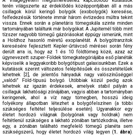
A Világegyetem megismeréséhez kapcsolódó kutatások
terén világszerte az érdeklődés középpontjában áll a más
csillagok körül keringő bolygók (exobolygók) keresése,
felfedezésük története immár három évtizedes múltra tekint
vissza. Ennek során a planetáris tömegskála szinte minden
tartományában találtunk már bolygókat. A Jupiternél több mint
tízszer nagyobb tömegű gázóriásokat éppúgy ismerünk, mint
a Holdhoz hasonló méretű exoplanétát. A bolygótranzitok
keresésére fejlesztett Kepler-űrtávcső mérései során fény
derült arra is, hogy az 1 és 10 földtömeg közé, azaz az
úgynevezett szuper-Földek tömegkategóriájába eső planéták
képviselik a leggyakoribb bolygótípust galaxisunkban. Ezek a
kutatások szerint változatos felépítésűek és összetételűek
lehetnek [2], de jelentős hányaduk nagy valószínűséggel
„valódi” Föld-típusú bolygó. Utóbbiak közül pedig azok
lehetnek az igazán érdekesek, amelyek stabil pályán a
csillaguk lakhatósági zónájában, vagyis abban a tartományban
keringenek, ahol a víz nagy tömegben, hosszú ideig
folyékony állapotban létezhet a bolygófelszínen (a többi
szükséges feltétel teljesülése esetén). Ugyanakkor egy
életet hordozó világnak (bolygónak vagy holdnak) nem
feltétlenül szükséges a lakható zónában tartózkodnia, illetve
egy, a zónában található megfelelő tömegű planéta sem
szükségszerű, hogy életet hordozó világ legyen (
1. ábra
).