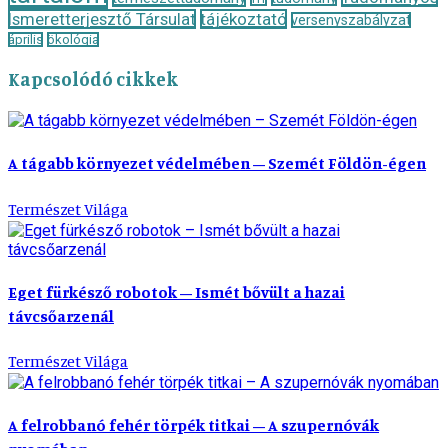
Ismeretterjesztő Társulat
tájékoztató
versenyszabályzat
április
ökológia
Kapcsolódó cikkek
A tágabb környezet védelmében – Szemét Földön-égen
Természet Világa
Eget fürkésző robotok – Ismét bővült a hazai
távcsőarzenál
Természet Világa
A felrobbanó fehér törpék titkai – A szupernóvák