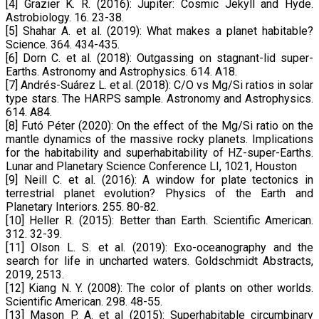
[4] Grazier K. R. (2016): Jupiter: Cosmic Jekyll and Hyde.
Astrobiology. 16. 23-38.
[5] Shahar A. et al. (2019): What makes a planet habitable?
Science. 364. 434-435.
[6] Dorn C. et al. (2018): Outgassing on stagnant-lid super-
Earths. Astronomy and Astrophysics. 614. A18.
[7] Andrés-Suárez L. et al. (2018): C/O vs Mg/Si ratios in solar
type stars. The HARPS sample. Astronomy and Astrophysics.
614. A84.
[8] Futó Péter (2020): On the effect of the Mg/Si ratio on the
mantle dynamics of the massive rocky planets. Implications
for the habitability and superhabitability of HZ-super-Earths.
Lunar and Planetary Science Conference LI, 1021, Houston
[9] Neill C. et al. (2016): A window for plate tectonics in
terrestrial planet evolution? Physics of the Earth and
Planetary Interiors. 255. 80-82.
[10] Heller R. (2015): Better than Earth. Scientific American.
312. 32-39.
[11] Olson L. S. et al. (2019): Exo-oceanography and the
search for life in uncharted waters. Goldschmidt Abstracts,
2019, 2513.
[12] Kiang N. Y. (2008): The color of plants on other worlds.
Scientific American. 298. 48-55.
[13] Mason P. A. et al (2015): Superhabitable circumbinary