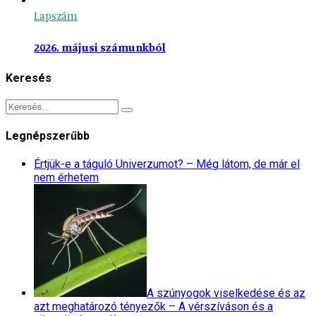
Lapszám
2026. májusi számunkból
Keresés
Legnépszerűbb
Értjük-e a táguló Univerzumot? – Még látom, de már el
nem érhetem
A szúnyogok viselkedése és az
azt meghatározó tényezők – A vérszíváson és a