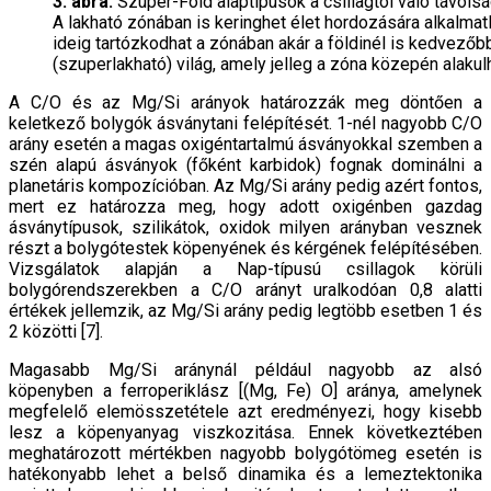
3. ábra.
Szuper-Föld alaptípusok a csillagtól való távols
A lakható zónában is keringhet élet hordozására alkalma
ideig tartózkodhat a zónában akár a földinél is kedvezőb
(szuperlakható) világ, amely jelleg a zóna közepén alakulh
A C/O és az Mg/Si arányok határozzák meg döntően a
keletkező bolygók ásványtani felépítését. 1-nél nagyobb C/O
arány esetén a magas oxigéntartalmú ásványokkal szemben a
szén alapú ásványok (főként karbidok) fognak dominálni a
planetáris kompozícióban. Az Mg/Si arány pedig azért fontos,
mert ez határozza meg, hogy adott oxigénben gazdag
ásványtípusok, szilikátok, oxidok milyen arányban vesznek
részt a bolygótestek köpenyének és kérgének felépítésében.
Vizsgálatok alapján a Nap-típusú csillagok körüli
bolygórendszerekben a C/O arányt uralkodóan 0,8 alatti
értékek jellemzik, az Mg/Si arány pedig legtöbb esetben 1 és
2 közötti [7].
Magasabb Mg/Si aránynál például nagyobb az alsó
köpenyben a ferroperiklász [(Mg, Fe) O] aránya, amelynek
megfelelő elemösszetétele azt eredményezi, hogy kisebb
lesz a köpenyanyag viszkozitása. Ennek következtében
meghatározott mértékben nagyobb bolygótömeg esetén is
hatékonyabb lehet a belső dinamika és a lemeztektonika