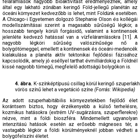
feláramlások nagyobb bioaktivitást eredményeznek, amely
által egy lakható zónában keringő Föld-jellegű planétán az
óceáni környezet kedvezőbb is lehet, mint Földünk esetében.
A Chicago-i Egyetemen dolgozó Stephanie Olson és kollégái
modellszámításai szerint a magasabb sűrűségű légkör, a
hosszabb tengely körüli forgásidő, valamint a kontinensek
jelenléte kedvező hatással van a vízfeláramlásokra [11]. A
nagyobb légköri sűrűség valószínűsége nő a
bolygótömeggel, emellett a kontinensek és óceáni-medencék
kialakulása a planéta aktív tektonikai fejlődési fázisához
kapcsolódik, amely jó eséllyel tarthat évmilliárdokig a Földnél
kissé nagyobb tömegű, megfelelő adottságú bolygókon is.
4. ábra.
K-színképtípusú csillag körül keringő szuperlak
vörös színű lehet a vegetáció színe
(Forrás: Wikipedia)
Az adott szuperhabitábilis környezetekben fejlődő élet
korántsem biztos, hogy érzékenyebb a külső terhelésre,
kozmikus hatásokra (extrém UV-sugárzásra, szuperflerekre)
nézve, mint a földi bioszféra. Mindemellett ugyanolyan
intenzitású hatások esetén az erősebb mágneses tér, a
vastagabb légkör a földi körülményeknél jobban védheti a
bolygófelszíni életet.