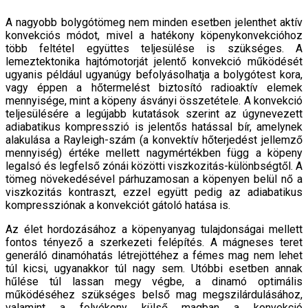
A nagyobb bolygótömeg nem minden esetben jelenthet aktív
konvekciós módot, mivel a hatékony köpenykonvekcióhoz
több feltétel együttes teljesülése is szükséges. A
lemeztektonika hajtómotorját jelentő konvekció működését
ugyanis például ugyanúgy befolyásolhatja a bolygótest kora,
vagy éppen a hőtermelést biztosító radioaktív elemek
mennyisége, mint a köpeny ásványi összetétele. A konvekció
teljesülésére a legújabb kutatások szerint az úgynevezett
adiabatikus kompresszió is jelentős hatással bír, amelynek
alakulása a Rayleigh-szám (a konvektív hőterjedést jellemző
mennyiség) értéke mellett nagymértékben függ a köpeny
legalsó és legfelső zónái közötti viszkozitás-különbségtől. A
tömeg növekedésével párhuzamosan a köpenyen belül nő a
viszkozitás kontraszt, ezzel együtt pedig az adiabatikus
kompressziónak a konvekciót gátoló hatása is.
Az élet hordozásához a köpenyanyag tulajdonságai mellett
fontos tényező a szerkezeti felépítés. A mágneses teret
generáló dinamóhatás létrejöttéhez a fémes mag nem lehet
túl kicsi, ugyanakkor túl nagy sem. Utóbbi esetben annak
hűlése túl lassan megy végbe, a dinamó optimális
működéséhez szükséges belső mag megszilárdulásához,
valamint a folyékony külső magban a konvekció