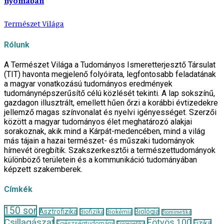
nyomában
Természet Világa
Rólunk
A Természet Világa a Tudományos Ismeretterjesztő Társulat
(TIT) havonta megjelenő folyóirata, legfontosabb feladatának
a magyar vonatkozású tudományos eredmények
tudománynépszerűsítő célú közlését tekinti. A lap sokszínű,
gazdagon illusztrált, emellett hűen őrzi a korábbi évtizedekre
jellemző magas színvonalat és nyelvi igényességet. Szerzői
között a magyar tudományos élet meghatározó alakjai
sorakoznak, akik mind a Kárpát-medencében, mind a világ
más tájain a hazai természet- és műszaki tudományok
hírnevét öregbítik. Szakszerkesztői a természettudományok
különböző területein és a kommunikáció tudományában
képzett szakemberek.
Címkék
150 sor
Asztrofizika
Biológia
Biofizika
Biokémia
Biomimetika
Csillagászat
Eötvös 100
Fizika
Egészségtudomány
Epigenetika