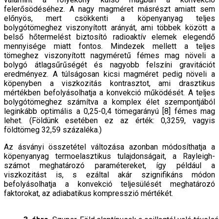
felerősödéséhez. A nagy magméret másrészt amiatt sem
előnyös, mert csökkenti a köpenyanyag teljes
bolygótömeghez viszonyított arányát, ami többek között a
belső hőtermelést biztosító radioaktív elemek elegendő
mennyisége miatt fontos. Mindezek mellett a teljes
tömeghez viszonyított nagyméretű fémes mag növeli a
bolygó átlagsűrűségét és nagyobb felszíni gravitációt
eredményez. A túlságosan kicsi magméret pedig növeli a
köpenyben a viszkozitás kontrasztot, ami drasztikus
mértékben befolyásolhatja a konvekció működését. A teljes
bolygótömeghez számítva a komplex élet szempontjából
leginkább optimális a 0,25-0,4 tömegarányú [8] fémes mag
lehet. (Földünk esetében ez az érték: 0,3259, vagyis
földtömeg 32,59 százaléka.)
Az ásványi összetétel változása azonban módosíthatja a
köpenyanyag termoelasztikus tulajdonságait, a Rayleigh-
számot meghatározó paramétereket, így például a
viszkozitást is, s ezáltal akár szignifikáns módon
befolyásolhatja a konvekció teljesülését meghatározó
faktorokat, az adiabatikus kompresszió mértékét.