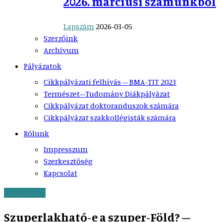
2026. márciusi számunkból
Lapszám
2026-03-05
Szerzőink
Archívum
Pályázatok
Cikkpályázati felhívás – BMA-TIT 2023
Természet–Tudomány Diákpályázat
Cikkpályázat doktoranduszok számára
Cikkpályázat szakkollégisták számára
Rólunk
Impresszum
Szerkesztőség
Kapcsolat
Csillagászat
Szuperlakható-e a szuper-Föld? –