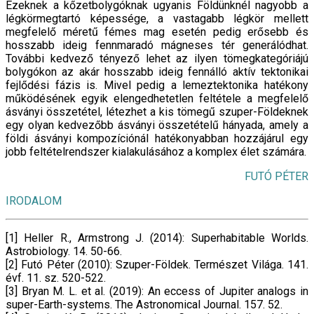
Ezeknek a kőzetbolygóknak ugyanis Földünknél nagyobb a
légkörmegtartó képessége, a vastagabb légkör mellett
megfelelő méretű fémes mag esetén pedig erősebb és
hosszabb ideig fennmaradó mágneses tér generálódhat.
További kedvező tényező lehet az ilyen tömegkategóriájú
bolygókon az akár hosszabb ideig fennálló aktív tektonikai
fejlődési fázis is. Mivel pedig a lemeztektonika hatékony
működésének egyik elengedhetetlen feltétele a megfelelő
ásványi összetétel, létezhet a kis tömegű szuper-Földeknek
egy olyan kedvezőbb ásványi összetételű hányada, amely a
földi ásványi kompozíciónál hatékonyabban hozzájárul egy
jobb feltételrendszer kialakulásához a komplex élet számára.
FUTÓ PÉTER
IRODALOM
[1] Heller R., Armstrong J. (2014): Superhabitable Worlds.
Astrobiology. 14. 50-66.
[2] Futó Péter (2010): Szuper-Földek. Természet Világa. 141.
évf. 11. sz. 520-522.
[3] Bryan M. L. et al. (2019): An eccess of Jupiter analogs in
super-Earth-systems. The Astronomical Journal. 157. 52.