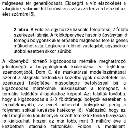
mágneses tér generálódását. Elősegíti a víz elszökését a
világűrbe, valamint túl forróvá és szárazzá teszi a felszínt az
élet számára [5].
2. ábra.
A Föld és egy hozzá hasonló felépítésű, 2 föld
szerkezeti ábrája. A földköpenyhez hasonló ásványtani 
tömegű bolygónak akár erősebb mágneses tere is generál
működhet rajta. Légköre a földinél vastagabb, ugyanakkor
utóbbi esetben akkor sűrűbb.
A köpenyből történő kigázosodás mértéke meghatározó
jelentőségű a bolygólégkörök kialakulása és fejlődése
szempontjából. Dorn C. és munkatársai modellszámításai
szerint a stagnáló tektonikájú kőzetbolygók összetétele és
szerkezeti felépítése másodlagos befolyással bír a
kigázosodás mértékének alakulásában a tömeghez, a
termális fejlődési állapotukhoz képest. Azt találták továbbá,
hogy a kigázosodás a 2-3 földtömegű bolygók esetében a
leghatékonyabb, az ennél nehezebb bolygóknál pedig a
folyamat sokkal kevésbé hatékony [6]. Valószínű, hogy az
élet megfelelő körülmények között lemeztektonika hiányában
is kialakulhat, hiszen az már több, mint 3 milliárd éve a
kezdetben stagnáló tektonikájú Földön is megjelent.