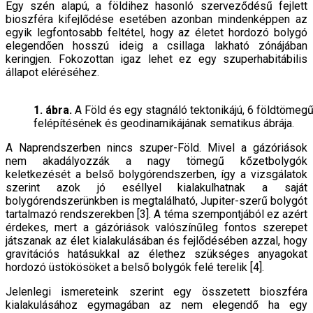
Egy szén alapú, a földihez hasonló szerveződésű fejlett
bioszféra kifejlődése esetében azonban mindenképpen az
egyik legfontosabb feltétel, hogy az életet hordozó bolygó
elegendően hosszú ideig a csillaga lakható zónájában
keringjen. Fokozottan igaz lehet ez egy szuperhabitábilis
állapot eléréséhez.
1. ábra.
A Föld és egy stagnáló tektonikájú, 6 földtömeg
felépítésének és geodinamikájának sematikus ábrája.
A Naprendszerben nincs szuper-Föld. Mivel a gázóriások
nem akadályozzák a nagy tömegű kőzetbolygók
keletkezését a belső bolygórendszerben, így a vizsgálatok
szerint azok jó eséllyel kialakulhatnak a saját
bolygórendszerünkben is megtalálható, Jupiter-szerű bolygót
tartalmazó rendszerekben [3]. A téma szempontjából ez azért
érdekes, mert a gázóriások valószínűleg fontos szerepet
játszanak az élet kialakulásában és fejlődésében azzal, hogy
gravitációs hatásukkal az élethez szükséges anyagokat
hordozó üstökösöket a belső bolygók felé terelik [4].
Jelenlegi ismereteink szerint egy összetett bioszféra
kialakulásához egymagában az nem elegendő ha egy