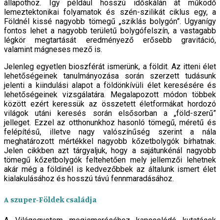
állapothoz. Így például hosszú időskálán át működő
lemeztektonikai folyamatok és szén-szilikát ciklus egy, a
Földnél kissé nagyobb tömegű „sziklás bolygón”. Ugyanígy
fontos lehet a nagyobb területű bolygófelszín, a vastagabb
légkör megtartását eredményező erősebb gravitáció,
valamint mágneses mező is.
Jelenleg egyetlen bioszférát ismerünk, a földit. Az itteni élet
lehetőségeinek tanulmányozása során szerzett tudásunk
jelenti a kiindulási alapot a földönkívüli élet keresésére és
lehetőségeinek vizsgálatára. Megalapozott módon többek
között ezért keressük az összetett életformákat hordozó
világok utáni keresés során elsősorban a „föld-szerű”
jelleget. Ezzel az otthonunkhoz hasonló tömegű, méretű és
felépítésű, illetve nagy valószínűség szerint a nála
meghatározott mértékkel nagyobb kőzetbolygók bírhatnak.
Jelen cikkben azt tárgyaljuk, hogy a sajátunkénál nagyobb
tömegű kőzetbolygók feltehetően mely jellemzői lehetnek
akár még a földinél is kedvezőbbek az általunk ismert élet
kialakulásához és hosszú távú fennmaradásához.
A szuper-Földek családja