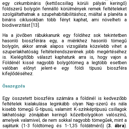
egy cirkumbináris (kettőscsillag körüli pályán keringő)
földszerű bolygón fennálló körülmények remek feltételeket
szolgáltathatnak a szupehabitábilitáshoz, miáltal a planéta a
bináris ciklusokban több fényt kaphat, ami növelheti a
biodiverzitást [13].
Ha a jövőben rábukkanunk egy földihez sok tekintetben
hasonló bioszférára egy, a miénkhez hasonló tömegű
bolygón, akkor annak alapos vizsgálata közelebb vihet a
szuperlakhatóság feltételrendszerének jobb megértéséhez
is. Kielégítőbb választ kaphatunk arra is, hogy vajon a
Földénél kissé nagyobb bolygótömeg a legtöbb esetben
valóban előnyt jelent-e egy földi típusú bioszféra
kifejlődéséhez.
Összegzés
Egy összetett bioszféra számára a földinél is kedvezőbb
feltételek kialakulása leginkább olyan Nap-szerű és nála
kisebb tömegű G-típusú, valamint K-színképtípusú csillagok
lakhatósági zónájában keringő kőzetbolygókon valószínű,
amelyek valamivel, de nem sokkal nagyobb tömegűek, mint a
sajátunk (1-3 földtömeg és 1-1,35 földátmérő) (
3. ábra
).