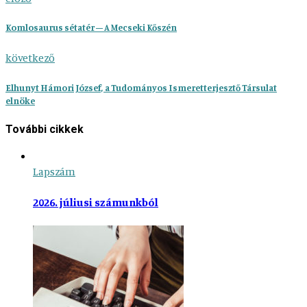
Komlosaurus sétatér – A Mecseki Kőszén
következő
Elhunyt Hámori József, a Tudományos Ismeretterjesztő Társulat
elnöke
További cikkek
Lapszám
2026. júliusi számunkból