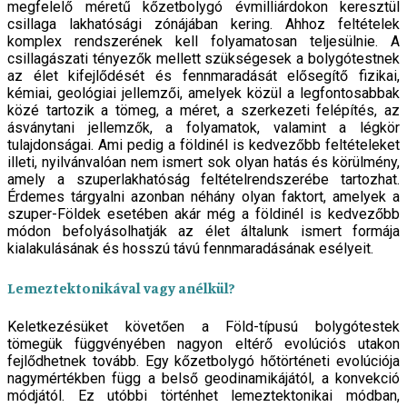
megfelelő méretű kőzetbolygó évmilliárdokon keresztül
csillaga lakhatósági zónájában kering. Ahhoz feltételek
komplex rendszerének kell folyamatosan teljesülnie. A
csillagászati tényezők mellett szükségesek a bolygótestnek
az élet kifejlődését és fennmaradását elősegítő fizikai,
kémiai, geológiai jellemzői, amelyek közül a legfontosabbak
közé tartozik a tömeg, a méret, a szerkezeti felépítés, az
ásványtani jellemzők, a folyamatok, valamint a légkör
tulajdonságai. Ami pedig a földinél is kedvezőbb feltételeket
illeti, nyilvánvalóan nem ismert sok olyan hatás és körülmény,
amely a szuperlakhatóság feltételrendszerébe tartozhat.
Érdemes tárgyalni azonban néhány olyan faktort, amelyek a
szuper-Földek esetében akár még a földinél is kedvezőbb
módon befolyásolhatják az élet általunk ismert formája
kialakulásának és hosszú távú fennmaradásának esélyeit.
Lemeztektonikával vagy anélkül?
Keletkezésüket követően a Föld-típusú bolygótestek
tömegük függvényében nagyon eltérő evolúciós utakon
fejlődhetnek tovább. Egy kőzetbolygó hőtörténeti evolúciója
nagymértékben függ a belső geodinamikájától, a konvekció
módjától. Ez utóbbi történhet lemeztektonikai módban,