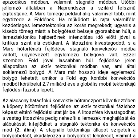
epizodikus módban, valamint stagnáló módban. Utóbbi
jellemző általában a Naprendszer a szilárd felszínű
égitestjeire. A Mars tömege például alig valamivel több, mint
egytizede a Földének. Ha működött is rajta valamiféle
kezdetleges lemeztektonika az korán megrekedt, ugyanis a
kisebb tömeg miatt a bolygótest belseje gyorsabban hűlt, a
lemeztektonika hajtóerőinek intenzitása idő előtt jóval a
kritikus szint alá csökkent. A litoszféra kivastagodott, s a
Mars hőtörténeti fejlődése stagnáló konvekciós módba
váltott, úgynevezett egylemezű bolygóvá vált. Ezzel
szemben Föld jóval lassabban hűl, fejlődése jelen
állapotában az aktív tektonikai módban van, ami által
soklemezű bolygó. A Mars már hosszú ideje egylemezű
bolygó lehetett, amikor a Föld egy korábbi konvekciós
módból körülbelül 2,7 milliárd éve a globális mobil tektonikájú
fejlődési fázisba lépett.
Az alacsony hatásfokú konvektív hőtranszport következtében
a köpeny hőtörténeti fejlődése az aktív tektonikai fázishoz
képest eltérő fejlődési utat jár be. A litoszféra kivastagodhat,
a vastag litoszféra pedig nehezíti a lemezek meghajlását és
alábukását, kifejlődhet a stagnáló tektonika és konvekciós
mód (
2. ábra
). A stagnáló tektonikájú állapot szigeteli a
bolygóbelsőt, akadályozza a bolygótest lehűlését, vlamint a