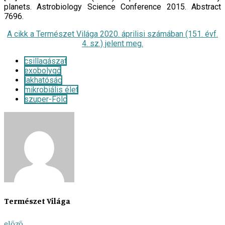
planets. Astrobiology Science Conference 2015. Abstract
7696.
A cikk a Természet Világa 2020. áprilisi számában (151. évf.
4. sz.) jelent meg.
csillagászat
exobolygó
lakhatóság
mikrobiális élet
szuper-Föld
Természet Világa
előző