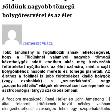
Földünk nagyobb tömegű
bolygótestvérei és az élet
Természet Világa
Több tanulmány is foglalkozik annak lehetőségével,
hogy a Földünknél valamivel nagyobb tömegű
kőzetbolygók adott esetben akár még kedvezőbb
feltételeket nyújthatnak az élet számára, mint a saját
bolygónkéhoz hasonló méretű és tömegű planéták. Az
élethez a földinél is jobb feltételeket kínáló bolygók
(vagy exoholdak) a „szuperlakható”, vagy
„szuperhabitábilis” világok elnevezéssel szerepelnek az
asztrobiológiai tárgyú szakirodalomban.
A fogalom megalkotói, René Heller és John Armstrong [1]
által felsorolt kritériumok közül néhány valóban
elengedhetetlenül szükséges lehet egy szuperhabitábilis