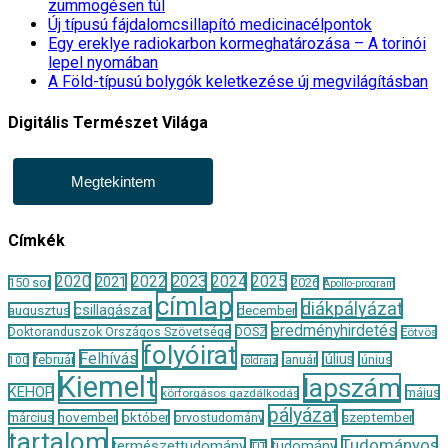
zümmögésen túl
Új típusú fájdalomcsillapító medicinacélpontok
Egy ereklye radiokarbon kormeghatározása – A torinói
lepel nyomában
A Föld-típusú bolygók keletkezése új megvilágításban
Digitális Természet Világa
Megtekintem
Címkék
2020
2022
2023
2024
2025
2021
150 sor
2026
Apollo-program
címlap
diákpályázat
csillagászat
augusztus
december
eredményhirdetés
Doktoranduszok Országos Szövetsége
DOSZ
Eötvös
folyóirat
Felhívás
január
július
június
február
100
földrajz
Kiemelt
lapszám
KEHOP
május
körforgásos gazdálkodás
pályázat
november
október
szeptember
március
orvostudomány
tartalom
Tudományos
természettudomány
tudomány
TIT