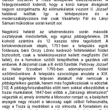
feljegyzésekből kiderült, hogy a körűi kanyar átvágását
nagyon szorgalmazta. Az előmunkálatok viszont II. József
halálával leálltak. Így a térképezésre és a
mederszabályozásra már csak Vásárhelyi Pál és Lányi
Sámuel működése során került sor.
Nagykörű határát az úrbérrendezés során második
osztályúnak minősítették, egy egész jobbágytelekre, 28
kishold szántóra és 12 kaszás rétre tagolódott. A
birtokrendezések idején, 1751-ben a település egyik
földesura, báró Orczy Lőrinc kedvező feltételekkel földet
biztosított, csak a telekkönyvezést kellett megfizetni (fél
tallér), és a homokon szőlőt telepíthettek a gazdává vált
emberek. A dézsmát csak a 8. évtől fizették. Petrovay József
és Haller Erzsébet 1795-ben adományozott földet
szőlőművelésre. A település szociológiai arculata a XIX.
század legelejére teljesen átalakult: már nemcsak a
jobbágytelkes gazdák, hanem más foglalkozásúak is adóztak
[10]. A jobbágyfelszabadítás előtt nem sokkal elkezdődtek a
tiszai munkálatok. 1847-ben előbb a „Sárszegi átmetszést”
végezték el, amely érintette a Monostor romjait is; a beépített
anyagok nagy részét a lakosság saját célból felhasználta,
vagy a Tisza új medrében a víz elmosta. A forradalom és