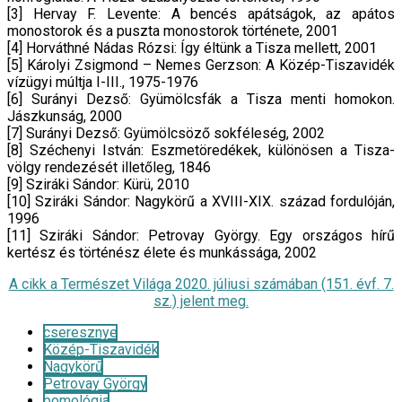
[3] Hervay F. Levente: A bencés apátságok, az apátos
monostorok és a puszta monostorok története, 2001
[4] Horváthné Nádas Rózsi: Így éltünk a Tisza mellett, 2001
[5] Károlyi Zsigmond – Nemes Gerzson: A Közép-Tiszavidék
vízügyi múltja I-III., 1975-1976
[6] Surányi Dezső: Gyümölcsfák a Tisza menti homokon.
Jászkunság, 2000
[7] Surányi Dezső: Gyümölcsöző sokféleség, 2002
[8] Széchenyi István: Eszmetöredékek, különösen a Tisza-
völgy rendezését illetőleg, 1846
[9] Sziráki Sándor: Kürü, 2010
[10] Sziráki Sándor: Nagykörű a XVIII-XIX. század fordulóján,
1996
[11] Sziráki Sándor: Petrovay György. Egy országos hírű
kertész és történész élete és munkássága, 2002
A cikk a Természet Világa 2020. júliusi számában (151. évf. 7.
sz.) jelent meg.
cseresznye
Közép-Tiszavidék
Nagykörű
Petrovay György
pomológia