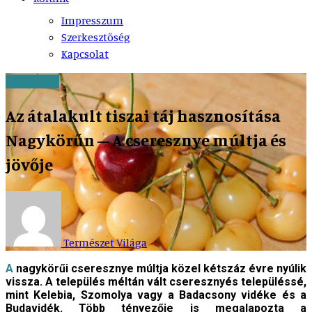
Impresszum
Szerkesztőség
Kapcsolat
Pomológia
Az átalakult tiszai táj hasznosítása
Nagykörűn – A cseresznye múltja és
jövője
Természet Világa
A nagykörűi cseresznye múltja közel kétszáz évre nyúlik
vissza. A település méltán vált cseresznyés településsé,
mint Kelebia, Szomolya vagy a Badacsony vidéke és a
Budavidék. Több tényezője is megalapozta a