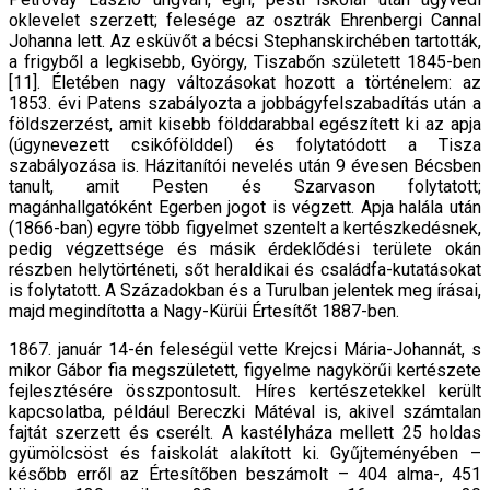
oklevelet szerzett; felesége az osztrák Ehrenbergi Cannal
Johanna lett. Az esküvőt a bécsi Stephanskirchében tartották,
a frigyből a legkisebb, György, Tiszabőn született 1845-ben
[11]. Életében nagy változásokat hozott a történelem: az
1853. évi Patens szabályozta a jobbágyfelszabadítás után a
földszerzést, amit kisebb földdarabbal egészített ki az apja
(úgynevezett csikófölddel) és folytatódott a Tisza
szabályozása is. Házitanítói nevelés után 9 évesen Bécsben
tanult, amit Pesten és Szarvason folytatott;
magánhallgatóként Egerben jogot is végzett. Apja halála után
(1866-ban) egyre több figyelmet szentelt a kertészkedésnek,
pedig végzettsége és másik érdeklődési területe okán
részben helytörténeti, sőt heraldikai és családfa-kutatásokat
is folytatott. A Századokban és a Turulban jelentek meg írásai,
majd megindította a Nagy-Kürüi Értesítőt 1887-ben.
1867. január 14-én feleségül vette Krejcsi Mária-Johannát, s
mikor Gábor fia megszületett, figyelme nagykörűi kertészete
fejlesztésére összpontosult. Híres kertészetekkel került
kapcsolatba, például Bereczki Mátéval is, akivel számtalan
fajtát szerzett és cserélt. A kastélyháza mellett 25 holdas
gyümölcsöst és faiskolát alakított ki. Gyűjteményében –
később erről az Értesítőben beszámolt – 404 alma-, 451