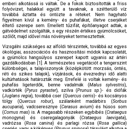
emberi alkotássá is váltak. De a fokok biztosították a friss
folyóvizet, halakkal együtt a tavaknak, a szétterülő víz
továbbá áztatta és öntözte a réteket. Nem hagyható
figyelmen kívül a kemény- és puhafákat, illetve cserjéket
éltető szerepe sem. Emellett tűzifát, építőanyagot adtak, a
gátvédelmet szolgálták, s egy részén értékes gyümölcsöket,
szőlőt, majd idővel más növényeket termesztettek.
Vizsgálni szükséges az alföldi térszintek, továbbá az egyes
ökológiai, asszociációs és hasznosítási módok kapcsolatát,
a gyümölcs hangsúlyos szerepet kapott ugyanis az ártéri
gazdálkodásban [1]. A természetes vegetációt a tengerszint
különbségei, a talajviszonyok (középkötött morzsás, öntés,
réti és szikes talajok), vízjárások, és évezrednyi idő alatti
kultúrhatások határozták meg. Errefelé is voltak kemény- és
puhafás ligeterdők, benne vadalmák (
Malus sylvestris
),
vadkörték (
Pyrus pyraster
), szilva (
Prunus sp.
)- és diófák
(
Juglans regia
), továbbá cser (
Quercus cerris
)- és kocsányos
tölgy (
Quercus robu
r), szálanként madárbirs (
Sorbus
aucuparia
), vadcseresznye (
Cerasus avium
) és húsos som
(
Cornus mas
) is. A magasabb részeken egybibés (
Crataegus
monogyna
) és cseregalagonyák (
Crataegus laevigata
),
vadrózsa (
Rosa canina
) és parlagi rózsa (
Rosa gallica
)
cserjés, vagy a kökényes (
Prunus spinosa
) társulást alkotva a