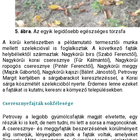
5. ábra.
Az egyik legidősebb egészséges törzsfa
A körűi kertészetben a példamutató termesztői munka
mellett szelekcióval is foglalkoztak. A következő fajták
helybéliektől származtak: Nagykörűi birs (Szabó Ferenctől),
Nagykörűi korai cseresznye (Fűr Kálmántól), Nagykörűi
ropogós cseresznye (Pintér Ferenctől), Nagykörűi meggy
(Majzik Gábortól), Nagykörűi kajszi (Bálint Jánostól); Petrovay
Margit kertjében a sárgabarackot keresztezéssel, a Korai
sárga köszmétét szelekcióból nyerte. Érdemes lenne ezeket
a fajtákat is kutatni, keresni a környező településekben.
Cseresznyefajták sokfélesége
Petrovay a legjobb gyümölcsfajták magját elvetette, egy
részük ki is kelt, de nem tudni, mi lett a sorsa a magoncoknak.
A cseresznye- és meggyfajták beszerzésének körülményeit
alig ismerjük, lényegében azok a fajták voltak, amelyeket