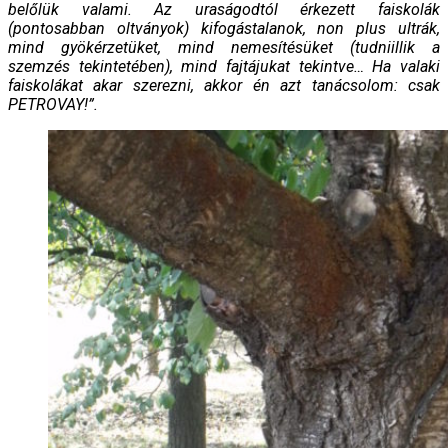
belőlük valami. Az uraságodtól érkezett faiskolák
(pontosabban oltványok) kifogástalanok, non plus ultrák,
mind gyökérzetüket, mind nemesítésüket (tudniillik a
szemzés tekintetében), mind fajtájukat tekintve… Ha valaki
faiskolákat akar szerezni, akkor én azt tanácsolom: csak
PETROVAY!”.