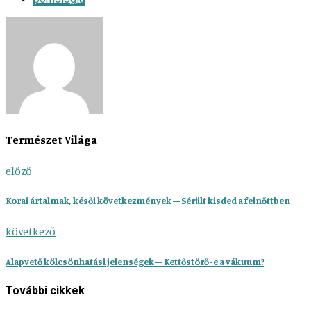
Természet Világa
előző
Korai ártalmak, késői következmények – Sérült kisded a felnőttben
következő
Alapvető kölcsönhatási jelenségek – Kettőstörő-e a vákuum?
További cikkek