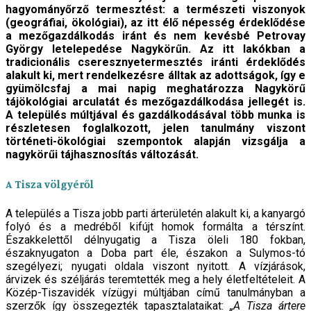
hagyományőrző termesztést: a természeti viszonyok
(geográfiai, ökológiai), az itt élő népesség érdeklődése
a mezőgazdálkodás iránt és nem kevésbé Petrovay
György letelepedése Nagykörűn. Az itt lakókban a
tradicionális cseresznyetermesztés iránti érdeklődés
alakult ki, mert rendelkezésre álltak az adottságok, így e
gyümölcsfaj a mai napig meghatározza Nagykörű
tájökológiai arculatát és mezőgazdálkodása jellegét is.
A település múltjával és gazdálkodásával több munka is
részletesen foglalkozott, jelen tanulmány viszont
történeti-ökológiai szempontok alapján vizsgálja a
nagykörűi tájhasznosítás változását.
A Tisza völgyéről
A település a Tisza jobb parti árterületén alakult ki, a kanyargó
folyó és a medréből kifújt homok formálta a térszínt.
Északkelettől délnyugatig a Tisza öleli 180 fokban,
északnyugaton a Doba part éle, északon a Sulymos-tó
szegélyezi; nyugati oldala viszont nyitott. A vízjárások,
árvizek és széljárás teremtették meg a hely életfeltételeit. A
Közép-Tiszavidék vízügyi múltjában című tanulmányban a
szerzők így összegezték tapasztalataikat:
„A Tisza ártere