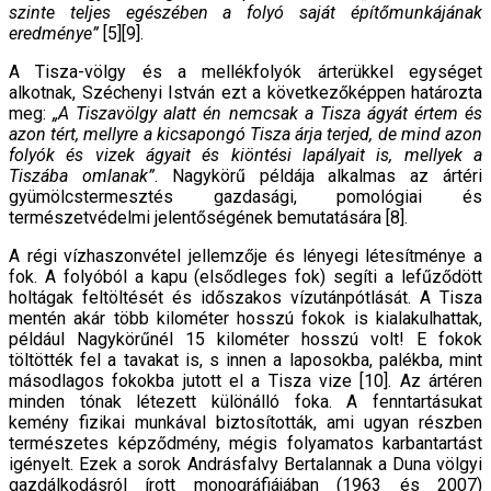
szinte teljes egészében a folyó saját építőmunkájának
eredménye”
[5][9].
A Tisza-völgy és a mellékfolyók árterükkel egységet
alkotnak, Széchenyi István ezt a következőképpen határozta
meg:
„A Tiszavölgy alatt én nemcsak a Tisza ágyát értem és
azon tért, mellyre a kicsapongó Tisza árja terjed, de mind azon
folyók és vizek ágyait és kiöntési lapályait is, mellyek a
Tiszába omlanak”
. Nagykörű példája alkalmas az ártéri
gyümölcstermesztés gazdasági, pomológiai és
természetvédelmi jelentőségének bemutatására [8].
A régi vízhaszonvétel jellemzője és lényegi létesítménye a
fok. A folyóból a kapu (elsődleges fok) segíti a lefűződött
holtágak feltöltését és időszakos vízutánpótlását. A Tisza
mentén akár több kilométer hosszú fokok is kialakulhattak,
például Nagykörűnél 15 kilométer hosszú volt! E fokok
töltötték fel a tavakat is, s innen a laposokba, palékba, mint
másodlagos fokokba jutott el a Tisza vize [10]. Az ártéren
minden tónak létezett különálló foka. A fenntartásukat
kemény fizikai munkával biztosították, ami ugyan részben
természetes képződmény, mégis folyamatos karbantartást
igényelt. Ezek a sorok Andrásfalvy Bertalannak a Duna völgyi
gazdálkodásról írott monográfiájában (1963 és 2007)