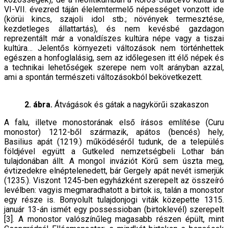
VI-VII. évezred táján élelemtermelő népességet vonzott ide
(körüi kincs, szajoli idol stb.; növények termesztése,
kezdetleges állattartás), és nem kevésbé gazdagon
reprezentált már a vonaldíszes kultúra népe vagy a tiszai
kultúra… Jelentős környezeti változások nem történhettek
egészen a honfoglalásig, sem az időlegesen itt élő népek és
a technikai lehetőségek szerepe nem volt arányban azzal,
ami a spontán természeti változásokból bekövetkezett.
2. ábra.
Átvágások és gátak a nagykörűi szakaszon
A falu, illetve monostorának első írásos említése (Curu
monostor) 1212-ből származik, apátos (bencés) hely,
Basilius apát (1219.) működéséről tudunk, de a település
földjével együtt a Gutkeled nemzetségbeli Lothar bán
tulajdonában állt. A mongol inváziót Körű sem úszta meg,
évtizedekre elnéptelenedett, bár Gergely apát nevét ismerjük
(1235.). Viszont 1245-ben egyházként szerepelt az összeíró
levélben: vagyis megmaradhatott a birtok is, talán a monostor
egy része is. Bonyolult tulajdonjogi viták közepette 1315.
január 13-án ismét egy possessioban (birtoklevél) szerepelt
[3]. A monostor valószínűleg magasabb részen épült, mint