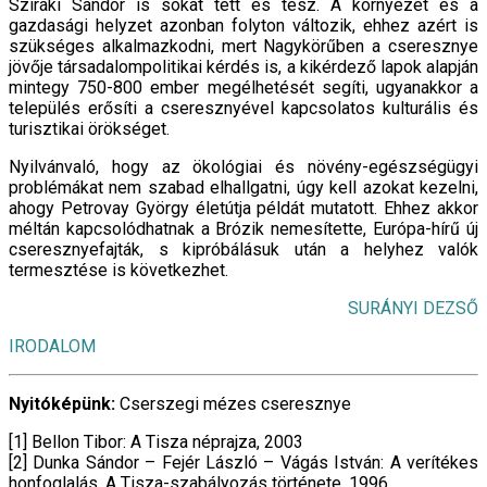
Sziráki Sándor is sokat tett és tesz. A környezet és a
gazdasági helyzet azonban folyton változik, ehhez azért is
szükséges alkalmazkodni, mert Nagykörűben a cseresznye
jövője társadalompolitikai kérdés is, a kikérdező lapok alapján
mintegy 750-800 ember megélhetését segíti, ugyanakkor a
település erősíti a cseresznyével kapcsolatos kulturális és
turisztikai örökséget.
Nyilvánvaló, hogy az ökológiai és növény-egészségügyi
problémákat nem szabad elhallgatni, úgy kell azokat kezelni,
ahogy Petrovay György életútja példát mutatott. Ehhez akkor
méltán kapcsolódhatnak a Brózik nemesítette, Európa-hírű új
cseresznyefajták, s kipróbálásuk után a helyhez valók
termesztése is következhet.
SURÁNYI DEZSŐ
IRODALOM
Nyitóképünk:
Cserszegi mézes cseresznye
[1] Bellon Tibor: A Tisza néprajza, 2003
[2] Dunka Sándor – Fejér László – Vágás István: A verítékes
honfoglalás. A Tisza-szabályozás története, 1996