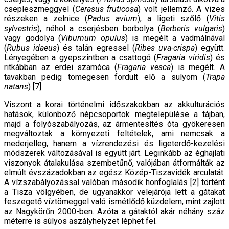
csepleszmeggyel (
Cerasus fruticosa
) volt jellemző. A vizes
részeken a zelnice (
Padus avium
), a ligeti szőlő (
Vitis
sylvestris
), néhol a cserjésben borbolya (
Berberis vulgaris
)
vagy godolya (
Viburnum opulus
) is megélt a vadmálnával
(
Rubus idaeus
) és talán egressel (
Ribes uva-crispa
) együtt.
Lényegében a gyepszintben a csattogó (
Fragaria viridis
) és
ritkábban az erdei szamóca (
Fragaria vesca
) is megélt. A
tavakban pedig tömegesen fordult elő a sulyom (
Trapa
natans
) [7].
Viszont a korai történelmi időszakokban az akkulturációs
hatások, különböző népcsoportok megtelepülése a tájban,
majd a folyószabályozás, az ármentesítés óta gyökeresen
megváltoztak a környezeti feltételek, ami nemcsak a
mederjelleg, hanem a vízrendezési és ligeterdő-kezelési
módszerek változásával is együtt járt. Leginkább az éghajlati
viszonyok átalakulása szembetűnő, valójában átformálták az
elmúlt évszázadokban az egész Közép-Tiszavidék arculatát.
A vízszabályozással valóban második honfoglalás [2] történt
a Tisza völgyében, de ugyanakkor velejárója lett a gátakat
feszegető víztömeggel való ismétlődő küzdelem, mint zajlott
az Nagykörűn 2000-ben. Azóta a gátaktól akár néhány száz
méterre is súlyos aszályhelyzet léphet fel.