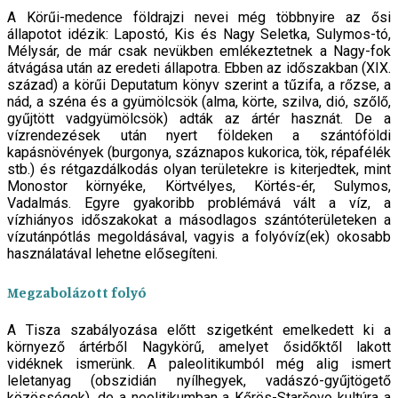
A Körűi-medence földrajzi nevei még többnyire az ősi
állapotot idézik: Lapostó, Kis és Nagy Seletka, Sulymos-tó,
Mélysár, de már csak nevükben emlékeztetnek a Nagy-fok
átvágása után az eredeti állapotra. Ebben az időszakban (XIX.
század) a körűi Deputatum könyv szerint a tűzifa, a rőzse, a
nád, a széna és a gyümölcsök (alma, körte, szilva, dió, szőlő,
gyűjtött vadgyümölcsök) adták az ártér hasznát. De a
vízrendezések után nyert földeken a szántóföldi
kapásnövények (burgonya, száznapos kukorica, tök, répafélék
stb.) és rétgazdálkodás olyan területekre is kiterjedtek, mint
Monostor környéke, Körtvélyes, Körtés-ér, Sulymos,
Vadalmás. Egyre gyakoribb problémává vált a víz, a
vízhiányos időszakokat a másodlagos szántóterületeken a
vízutánpótlás megoldásával, vagyis a folyóvíz(ek) okosabb
használatával lehetne elősegíteni.
Megzabolázott folyó
A Tisza szabályozása előtt szigetként emelkedett ki a
környező ártérből Nagykörű, amelyet ősidőktől lakott
vidéknek ismerünk. A paleolitikumból még alig ismert
leletanyag (obszidián nyílhegyek, vadászó-gyűjtögető
közösségek), de a neolitikumban a Kőrös-Starčevo kultúra a