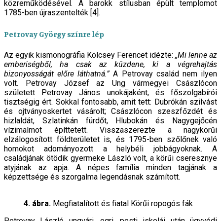
közreműködésével. A barokk stílusban épült templomot
1785-ben újraszentelték [4].
Petrovay György színre lép
Az egyik kismonográfia Kölcsey Ferencet idézte:
„Mi lenne az
emberiségből, ha csak az küzdene, ki a végrehajtás
bizonyosságát előre láthatná.”
A Petrovay család nem ilyen
volt. Petrovay József az Ung vármegyei Császlócon
született Petrovay János unokájaként, és főszolgabírói
tisztségig ért. Sokkal fontosabb, amit tett: Dubrókán szilvást
és ojtványoskertet vásárolt; Császlócon szeszfőzdét és
hizlaldát, Szlatinkán fürdőt, Hlubokán és Nagygejőcén
vízimalmot építtetett. Visszaszerezte a nagykörűi
elzálogosított földterületet is, és 1795-ben szőlőnek való
homokot adományozott a helybéli jobbágyoknak. A
családjának ötödik gyermeke László volt, a körűi cseresznye
atyjának az apja. A népes família minden tagjának a
képzettsége és szorgalma legendásnak számított.
4. ábra.
Megfiatalított és fiatal Körűi ropogós fák
Petrovay László ungvári, egri, pesti iskolái után ügyvédi