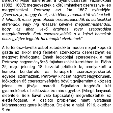
Bereczki Máté ismertetett a Gyümölcsészeti vázlatokban
(1882–1887): megegyeztek a körűi mintakert cseresznye- és
meggyfajtáival. Petrovay ezt írta 1887 nyárelőjén:
„Cseresznye, meggy érnek; a kártékony madaraktól védeni kell.
A lehullott, rossz gyümölcsök összeszedendők és sertésekkel
etetendők, vagy híg mésszel keverve megsemmisítendők,
hogy az aban levő ártalmas rovar szaporodása
meggátoltassék. Érett cseresznyefélék s a kajszi barackok
összegyűjtve legjobb, ha mindjárt elvettetnek”
…
A történész-levéltárosból autodidakta módon magát képező
gazda az akkor még fejletlen szerkezetű cseresznyét és
meggyet kiválogatta. Ennek legjobbjai szerepelnek a mai
Petrovay hagyományőrző fajtahasználat keretében is. Előbb
25, majd jelenleg 18 törzsfát jelöltünk ki, amelyekből a
homoki, kenderföldi és forrásparti cseresznyéskertek
egyedei származnak. Petrovay kincset hagyott Nagykörűnek,
időközben 65 cseresznyefajtára bővült gyűjtemény a község
jelene és jövője maradt. Sajnálatos tragédiák két
gyermekének elhalálozása és más egyebek (Margit lányának
életvitele, Béla fiával való kapcsolata) megváltoztatták az
életfelfogását. A családi problémák miatt váratlanul
Máramarosszigetre költözött. Ott érte a halál, 1916. október
9-én.