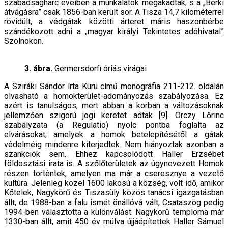
szabadságharc éveiben a munkálatok megakadtak, s a „Berki
átvágásra” csak 1856-ban került sor. A Tisza 14,7 kilométerrel
rövidült, a védgátak közötti árteret máris haszonbérbe
szándékozott adni a „magyar királyi Tekintetes adóhivatal”
Szolnokon.
3. ábra.
Germersdorfi óriás virágai
A Sziráki Sándor írta Kürü című monográfia 211-212. oldalán
olvasható a homokterület-adományozás szabályozása. Ez
azért is tanulságos, mert abban a korban a változásoknak
jellemzően szigorú jogi keretet adtak [9]. Orczy Lőrinc
szabályzata (a Regulatio) nyolc pontba foglalta az
elvárásokat, amelyek a homok betelepítésétől a gátak
védelméig mindenre kiterjedtek. Nem hiányoztak azonban a
szankciók sem. Ehhez kapcsolódott Haller Erzsébet
földosztási irata is. A szőlőterületek az úgynevezett Homok
részen történtek, amelyen ma már a cseresznye a vezető
kultúra. Jelenleg közel 1600 lakosú a község, volt idő, amikor
Kőtelek, Nagykörű és Tiszasüly közös tanácsi igazgatásban
állt, de 1988-ban a falu ismét önállóvá vált, Csataszög pedig
1994-ben választotta a különválást. Nagykörű temploma már
1330-ban állt, amit 450 év múlva újjáépítettek Haller Sámuel