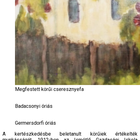
Megfestett körűi cseresznyefa
Badacsonyi óriás
Germersdorfi óriás
A kertészkedésbe beletanult körűiek értékelték
munkásságát. 1912-ben az Ismétlő Gazdasági Iskola