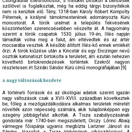
Csongrádnál Ellésmonostor; s mindkét birtokon a bencések
szőlővel is foglalkoztak, még ha eddig tárgyi bizonyítékok
nem is kerültek elő. Tény, 1318-ban Károly Róbert Kompolty
Péternek, a királyné tárnokmesterének adományozta Kürü
monostorát. A török uralmat a település fekvésének
köszönhetően szerencsésebben vészelte át. A hagyomány
szerint a török csapatok 1530. július 19-én, Illés napján
támadták volna meg a falut, ám eltévedtek és az ártér
mocsarába vesztek. A később állított Illés-kő ennek emlékét
őrzi. A török kiűzése után a Kincstár és egy Enczinger nevű
osztrák katonatiszt birtokolta a területet, ám ezután nehezen
követhető birtokrendezések történtek. Ezekről nagyon
részletesen írt Sziráki Sándor Kürü című monográfiájában [9].
A nagy változások kezdete
A történeti források és az ökológiai adatok szerint igazán
nagy változások csak a XVII-XVIII. században következtek
be, főleg a mezőgazdálkodásra alkalmas területek méretét
növelték azon népesség számára, akik tulajdonképpen egy
szegény jobbágyfalut alkottak. A Tisza szabályozásának
gondolata már 1740-ben megszületett, Orczy Lőrinc Abaúj
vármegye főispánja ugyanis megbízta Lietzner Jánost és
Sándor Józsefet a Tisza térképének elkészítésével. A