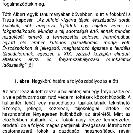
fogalmazódtak meg.
Tóth Albert egyik tanulmányában bővebben is írt a fokokról a
Tisza kapcsán:
„Az Alföld vízjárta tájain évszázadok során
kialakult, sőt virágzóvá fejlődött egy sajátos ártéri és
fokgazdálkodás. Mindez a táj adottságát értő, annak minden
rezdülését ismerő, a természettel bölcsen, harmóniában
együtt élő ember különös gazdálkodási módja volt.
Évszázadokon át jellegadó, meghatározó ágazata a feudális
társadalomnak, egészen a XIX. század közepén elindult,
általános árvízi és folyamszabályozási munkálatok
időszakáig”
[6].
1. ábra.
Nagykörű határa a folyószabályozás előtt
Az ártér leszűkített része a hullámtér, ami egy folyó partja és
a vele párhuzamosan futó védelmi töltések között húzódik. A
hullámtér tehát egy másodlagos tájalakulatnak tekinthető.
Szerepe, jellege, kezelése, tájökológiai értéke és
hasznosítása lényegesen különbözik az ártérétől. Mint az
előzőekben utaltunk rá, a fokok nagy része természetes
eredetű, de a folyók magas partjainak átvágásával létrehozott
csatornaszerű fokok a gazdasági hasznosításuk révén