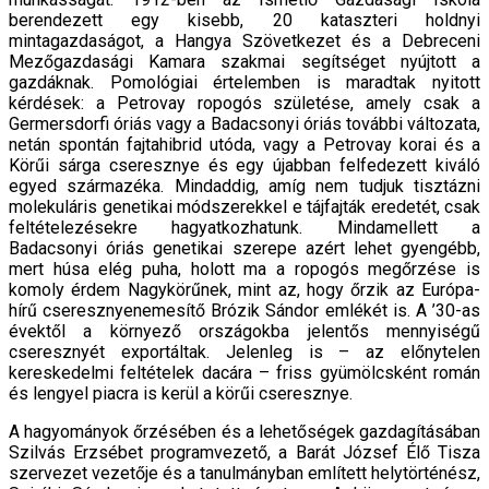
berendezett egy kisebb, 20 kataszteri holdnyi
mintagazdaságot, a Hangya Szövetkezet és a Debreceni
Mezőgazdasági Kamara szakmai segítséget nyújtott a
gazdáknak. Pomológiai értelemben is maradtak nyitott
kérdések: a Petrovay ropogós születése, amely csak a
Germersdorfi óriás vagy a Badacsonyi óriás további változata,
netán spontán fajtahibrid utóda, vagy a Petrovay korai és a
Körűi sárga cseresznye és egy újabban felfedezett kiváló
egyed származéka. Mindaddig, amíg nem tudjuk tisztázni
molekuláris genetikai módszerekkel e tájfajták eredetét, csak
feltételezésekre hagyatkozhatunk. Mindamellett a
Badacsonyi óriás genetikai szerepe azért lehet gyengébb,
mert húsa elég puha, holott ma a ropogós megőrzése is
komoly érdem Nagykörűnek, mint az, hogy őrzik az Európa-
hírű cseresznyenemesítő Brózik Sándor emlékét is. A ’30-as
évektől a környező országokba jelentős mennyiségű
cseresznyét exportáltak. Jelenleg is – az előnytelen
kereskedelmi feltételek dacára – friss gyümölcsként román
és lengyel piacra is kerül a körűi cseresznye.
A hagyományok őrzésében és a lehetőségek gazdagításában
Szilvás Erzsébet programvezető, a Barát József Élő Tisza
szervezet vezetője és a tanulmányban említett helytörténész,