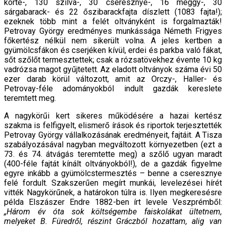
körte-, 130 szilva-, 30 cseresznye-, 16 meggy-, 30
sárgabarack- és 22 őszibarackfajta díszlett (1083 fajta!);
ezeknek több mint a felét oltványként is forgalmazták!
Petrovay György eredményes munkássága Németh Frigyes
főkertész nélkül nem sikerült volna. A jeles kertben a
gyümölcsfákon és cserjéken kívül, erdei és parkba való fákat,
sőt szőlőt termesztettek; csak a rózsatövekhez évente 10 kg
vadrózsa magot gyűjtetett. Az eladott oltványok száma évi 50
ezer darab körül változott, amit az Orczy-, Haller- és
Petrovay-féle adományokból indult gazdák kereslete
teremtett meg.
A nagykörűi kert sikeres működésére a hazai kertész
szakma is felfigyelt, elismerő írások és riportok terjesztették
Petrovay György vállalkozásának eredményeit, fajtáit. A Tisza
szabályozásával nagyban megváltozott környezetben (ezt a
73. és 74. átvágás teremtette meg) a szőlő ugyan maradt
(400-féle fajtát kínált oltványokból!), de a gazdák figyelme
egyre inkább a gyümölcstermesztés – benne a cseresznye
felé fordult. Szakszerűen megírt munkái, levelezései hírét
vitték Nagykörűnek, a határokon túlra is. Ilyen megkeresésre
példa Elszászer Endre 1882-ben írt levele Veszprémből:
„Három év óta sok költségembe faiskolákat ültetnem,
melyeket B. Füredről, részint Gráczból hozattam, alig van