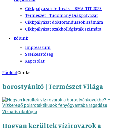
Cikkpályázati felhívás – BMA-TIT 2023
Természet–Tudomány Diákpályázat
Cikkpályázat doktoranduszok számára
Cikkpályázat szakkollégisták számára
Rólunk
Impresszum
Szerkesztőség
Kapcsolat
Főoldal
Címke
borostyánkő | Természet Világa
Vizuális ökológia
Hogyan kerültek vízirovarok a