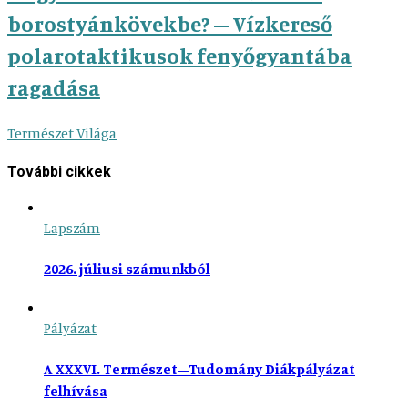
borostyánkövekbe? – Vízkereső
polarotaktikusok fenyőgyantába
ragadása
Természet Világa
További cikkek
Lapszám
2026. júliusi számunkból
Pályázat
A XXXVI. Természet–Tudomány Diákpályázat
felhívása