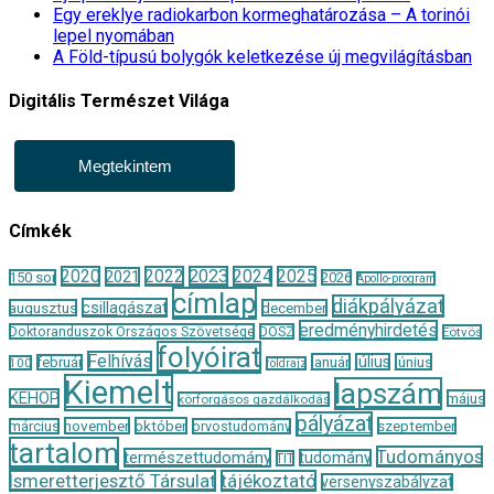
Egy ereklye radiokarbon kormeghatározása – A torinói
lepel nyomában
A Föld-típusú bolygók keletkezése új megvilágításban
Digitális Természet Világa
Megtekintem
Címkék
2020
2022
2023
2024
2025
2021
150 sor
2026
Apollo-program
címlap
diákpályázat
csillagászat
augusztus
december
eredményhirdetés
Doktoranduszok Országos Szövetsége
DOSZ
Eötvös
folyóirat
Felhívás
január
július
június
február
100
földrajz
Kiemelt
lapszám
KEHOP
május
körforgásos gazdálkodás
pályázat
november
október
szeptember
március
orvostudomány
tartalom
Tudományos
természettudomány
tudomány
TIT
Ismeretterjesztő Társulat
tájékoztató
versenyszabályzat