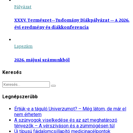
Pályázat
XXXV. Természet–Tudomány Diákpályázat – A 2026.
évi eredmény és diákkonferencia
Lapszám
2026. májusi számunkból
Keresés
Legnépszerűbb
Értjük-e a táguló Univerzumot? – Még látom, de már el
nem érhetem
A szúnyogok viselkedése és az azt meghatározó
tényezők – A vérszíváson és a zümmögésen túl
Új típusú fájdalomcsillapító medicinacélpontok