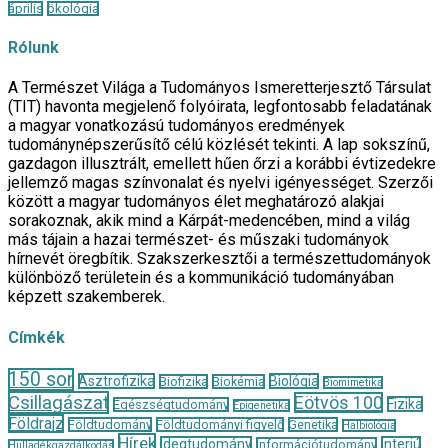
április
ökológia
Rólunk
A Természet Világa a Tudományos Ismeretterjesztő Társulat
(TIT) havonta megjelenő folyóirata, legfontosabb feladatának
a magyar vonatkozású tudományos eredmények
tudománynépszerűsítő célú közlését tekinti. A lap sokszínű,
gazdagon illusztrált, emellett hűen őrzi a korábbi évtizedekre
jellemző magas színvonalat és nyelvi igényességet. Szerzői
között a magyar tudományos élet meghatározó alakjai
sorakoznak, akik mind a Kárpát-medencében, mind a világ
más tájain a hazai természet- és műszaki tudományok
hírnevét öregbítik. Szakszerkesztői a természettudományok
különböző területein és a kommunikáció tudományában
képzett szakemberek.
Címkék
150 sor
Asztrofizika
Biológia
Biofizika
Biokémia
Biomimetika
Csillagászat
Eötvös 100
Fizika
Egészségtudomány
Epigenetika
Földrajz
Földtudomány
Földtudományi figyelő
Genetika
Halbiológia
Hírek
Idegtudomány
Interjú
Információtudomány
Hulladékgazdálkodás