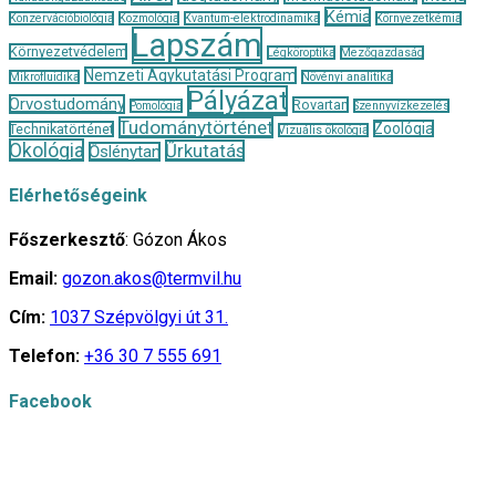
Kémia
Konzervációbiológia
Kozmológia
Kvantum-elektrodinamika
Környezetkémia
Lapszám
Környezetvédelem
Légköroptika
Mezőgazdaság
Nemzeti Agykutatási Program
Mikrofluidika
Növényi analitika
Pályázat
Orvostudomány
Rovartan
Pomológia
Szennyvízkezelés
Tudománytörténet
Zoológia
Technikatörténet
Vizuális ökológia
Ökológia
Űrkutatás
Őslénytan
Elérhetőségeink
Főszerkesztő
: Gózon Ákos
Email:
gozon.akos@termvil.hu
Cím:
1037 Szépvölgyi út 31.
Telefon:
+36 30 7 555 691
Facebook