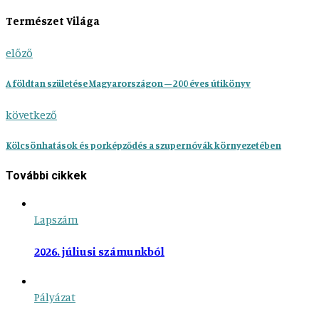
Természet Világa
előző
A földtan születése Magyarországon – 200 éves útikönyv
következő
Kölcsönhatások és porképződés a szupernóvák környezetében
További cikkek
Lapszám
2026. júliusi számunkból
Pályázat