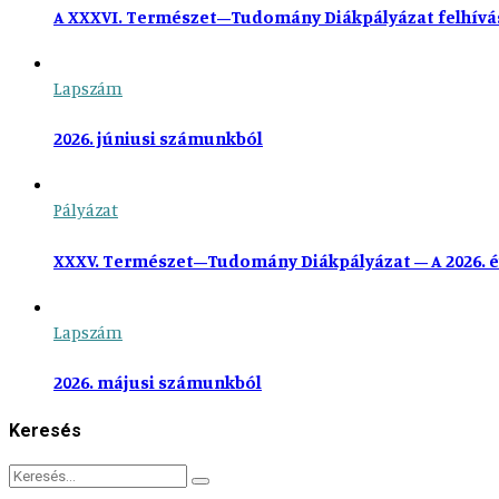
A XXXVI. Természet–Tudomány Diákpályázat felhívá
Lapszám
2026. júniusi számunkból
Pályázat
XXXV. Természet–Tudomány Diákpályázat – A 2026. é
Lapszám
2026. májusi számunkból
Keresés