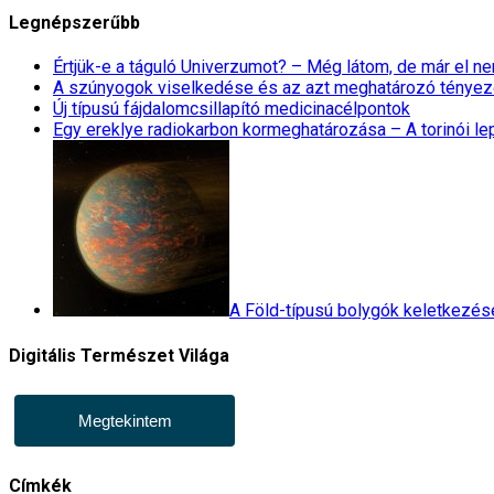
Legnépszerűbb
Értjük-e a táguló Univerzumot? – Még látom, de már el 
A szúnyogok viselkedése és az azt meghatározó tényez
Új típusú fájdalomcsillapító medicinacélpontok
Egy ereklye radiokarbon kormeghatározása – A torinói l
A Föld-típusú bolygók keletkezés
Digitális Természet Világa
Megtekintem
Címkék