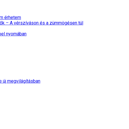
nem érhetem
ők – A vérszíváson és a zümmögésen túl
epel nyomában
e új megvilágításban