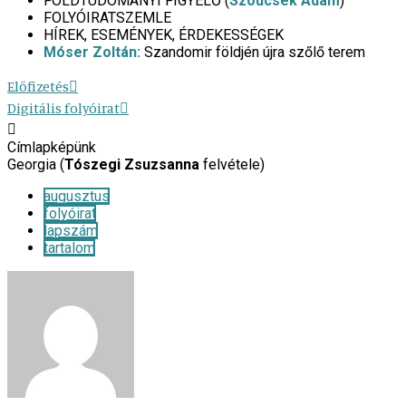
FÖLDTUDOMÁNYI FIGYELŐ (
Szoucsek Ádám
)
FOLYÓIRATSZEMLE
HÍREK, ESEMÉNYEK, ÉRDEKESSÉGEK
Móser Zoltán:
Szandomir földjén újra szőlő terem
Előfizetés
Digitális folyóirat
Címlapképünk
Georgia (
Tószegi Zsuzsanna
felvétele)
augusztus
folyóirat
lapszám
tartalom