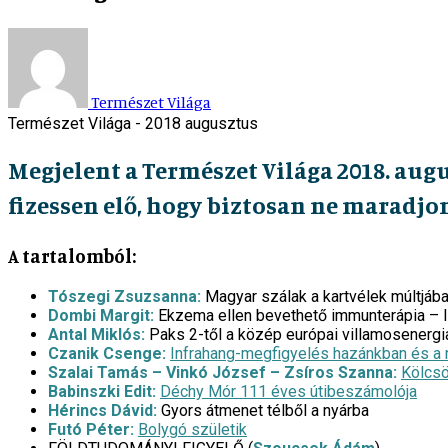
Természet Világa
Természet Világa - 2018 augusztus
Megjelent a Természet Világa 2018. aug
fizessen elő, hogy biztosan ne maradjon
A tartalomból:
Tószegi Zsuzsanna:
Magyar szálak a kartvélek múltjáb
Dombi Margit:
Ekzema ellen bevethető immunterápia – I
Antal Miklós:
Paks 2-től a közép európai villamosenergi
Czanik Csenge:
Infrahang-megfigyelés hazánkban és a 
Szalai Tamás – Vinkó József ­­– Zsíros Szanna:
Kölcs
Babinszki Edit:
Déchy Mór 111 éves útibeszámolója
Hérincs Dávid:
Gyors átmenet télből a nyárba
Futó Péter:
Bolygó születik