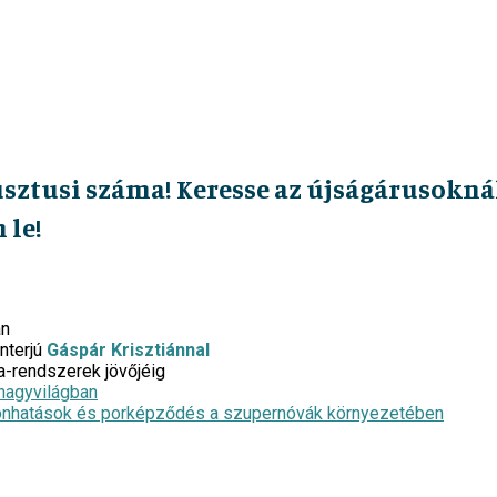
usztusi száma! Keresse az újságárusoknál
 le!
an
nterjú
Gáspár Krisztiánnal
a-rendszerek jövőjéig
nagyvilágban
önhatások és porképződés a szupernóvák környezetében