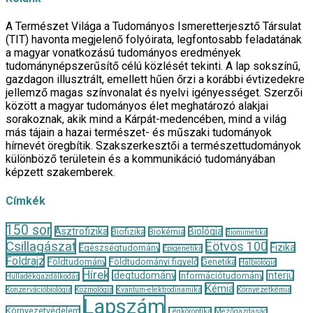
A Természet Világa a Tudományos Ismeretterjesztő Társulat
(TIT) havonta megjelenő folyóirata, legfontosabb feladatának
a magyar vonatkozású tudományos eredmények
tudománynépszerűsítő célú közlését tekinti. A lap sokszínű,
gazdagon illusztrált, emellett hűen őrzi a korábbi évtizedekre
jellemző magas színvonalat és nyelvi igényességet. Szerzői
között a magyar tudományos élet meghatározó alakjai
sorakoznak, akik mind a Kárpát-medencében, mind a világ
más tájain a hazai természet- és műszaki tudományok
hírnevét öregbítik. Szakszerkesztői a természettudományok
különböző területein és a kommunikáció tudományában
képzett szakemberek.
Címkék
150 sor
Asztrofizika
Biológia
Biofizika
Biokémia
Biomimetika
Csillagászat
Eötvös 100
Fizika
Egészségtudomány
Epigenetika
Földrajz
Földtudomány
Földtudományi figyelő
Genetika
Halbiológia
Hírek
Idegtudomány
Interjú
Információtudomány
Hulladékgazdálkodás
Kémia
Konzervációbiológia
Kozmológia
Kvantum-elektrodinamika
Környezetkémia
Lapszám
Környezetvédelem
Légköroptika
Mezőgazdaság