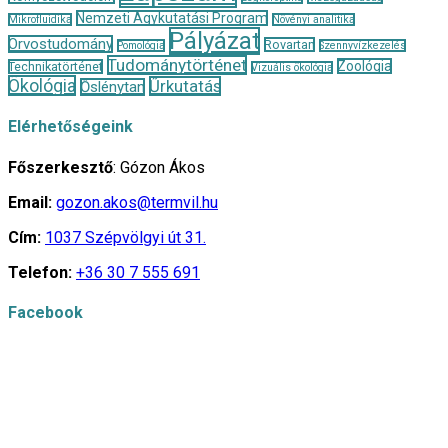
Nemzeti Agykutatási Program
Mikrofluidika
Növényi analitika
Pályázat
Orvostudomány
Rovartan
Pomológia
Szennyvízkezelés
Tudománytörténet
Zoológia
Technikatörténet
Vizuális ökológia
Ökológia
Űrkutatás
Őslénytan
Elérhetőségeink
Főszerkesztő
: Gózon Ákos
Email:
gozon.akos@termvil.hu
Cím:
1037 Szépvölgyi út 31.
Telefon:
+36 30 7 555 691
Facebook