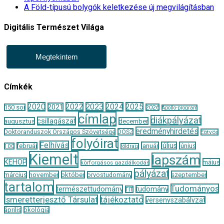
A Föld-típusú bolygók keletkezése új megvilágításban
Digitális Természet Világa
Megtekintem
Címkék
2020
2022
2023
2024
2025
2021
150 sor
2026
Apollo-program
címlap
diákpályázat
csillagászat
augusztus
december
eredményhirdetés
Doktoranduszok Országos Szövetsége
DOSZ
Eötvös
folyóirat
Felhívás
január
július
június
február
100
földrajz
Kiemelt
lapszám
KEHOP
május
körforgásos gazdálkodás
pályázat
november
október
szeptember
március
orvostudomány
tartalom
Tudományos
természettudomány
tudomány
TIT
Ismeretterjesztő Társulat
tájékoztató
versenyszabályzat
április
ökológia