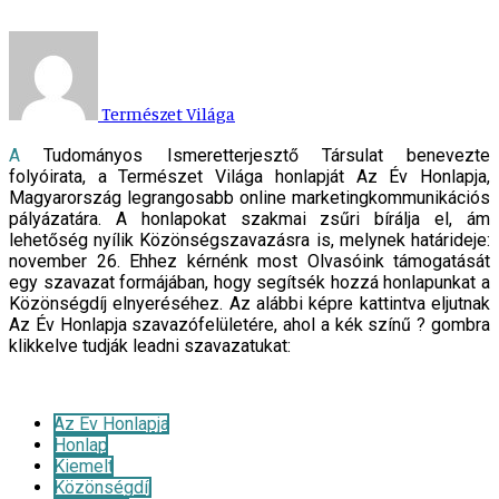
Természet Világa
A Tudományos Ismeretterjesztő Társulat benevezte
folyóirata, a Természet Világa honlapját Az Év Honlapja,
Magyarország legrangosabb online marketingkommunikációs
pályázatára. A honlapokat szakmai zsűri bírálja el, ám
lehetőség nyílik Közönségszavazásra is, melynek határideje:
november 26. Ehhez kérnénk most Olvasóink támogatását
egy szavazat formájában, hogy segítsék hozzá honlapunkat a
Közönségdíj elnyeréséhez. Az alábbi képre kattintva eljutnak
Az Év Honlapja szavazófelületére, ahol a kék színű ? gombra
klikkelve tudják leadni szavazatukat:
Az Év Honlapja
Honlap
Kiemelt
Közönségdíj