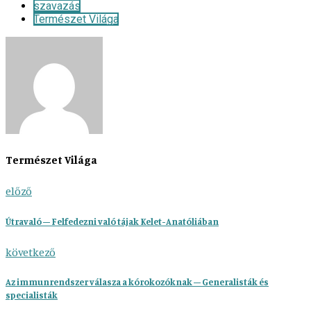
szavazás
Természet Világa
Természet Világa
előző
Útravaló – Felfedezni való tájak Kelet-Anatóliában
következő
Az immunrendszer válasza a kórokozóknak – Generalisták és
specialisták