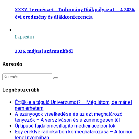
XXXV. Természet–Tudomány Diákpályázat – A 2026.
évi eredmény és diákkonferencia
Lapszám
2026. májusi számunkból
Keresés
Legnépszerűbb
Értjük-e a táguló Univerzumot? – Még látom, de már el
nem érhetem
A szúnyogok viselkedése és az azt meghatározó
tényezők – A vérszíváson és a zümmögésen túl
Új típusú fájdalomcsillapító medicinacélpontok
Egy ereklye radiokarbon kormeghatározása – A torinói
lepel nyomában