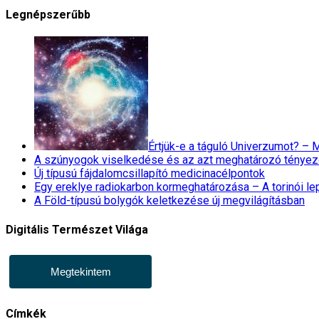
Legnépszerűbb
Értjük-e a táguló Univerzumot? –
A szúnyogok viselkedése és az azt meghatározó tényez
Új típusú fájdalomcsillapító medicinacélpontok
Egy ereklye radiokarbon kormeghatározása – A torinói l
A Föld-típusú bolygók keletkezése új megvilágításban
Digitális Természet Világa
Megtekintem
Címkék