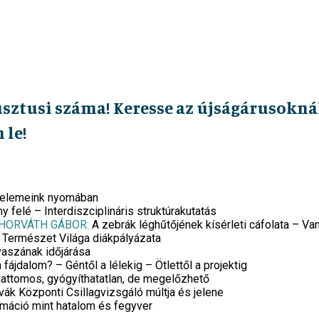
usztusi száma! Keresse az újságárusoknál
 le!
tóelemeink nyomában
felé – Interdiszciplináris struktúrakutatás
 HORVÁTH GÁBOR:
A zebrák léghűtőjének kísérleti cáfolata – Va
Természet Világa diákpályázata
vaszának időjárása
fájdalom? – Géntől a lélekig – Ötlettől a projektig
lattomos, gyógyíthatatlan, de megelőzhető
k Központi Csillagvizsgáló múltja és jelene
máció mint hatalom és fegyver