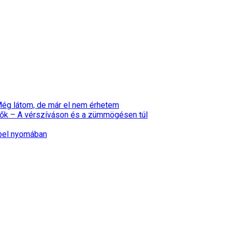
 Még látom, de már el nem érhetem
ők – A vérszíváson és a zümmögésen túl
epel nyomában