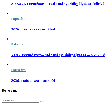
A XXXVI. Természet–Tudomány Diákpályázat felhívá
Lapszám
2026. júniusi számunkból
Pályázat
XXXV. Természet–Tudomány Diákpályázat – A 2026. é
Lapszám
2026. májusi számunkból
Keresés