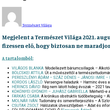
Természet Világa
Megjelent a Természet Világa 2021. aug
fizessen elő, hogy biztosan ne maradjon
A tartalomból:
VILÁGOS BLANKA:
Modellezett báriumcsillagok – Alko
BÖLCSKEI ATTILA:
Út a művészettől a természettudomány 
PERESZLÉNYI ÁDÁM – SZÁZ DÉNES – JÁNOSI IMRE –
KORDOS LÁSZLÓ:
Versengve haladunk – Harminc éves a 
HÉRINCS DÁVID:
Rég nem látott hideg évszak – 2021 ta
KÖKÖNYEI GYÖNGYI – JUHÁSZ GABRIELLA:
Mérhető-e a 
FARKAS CSABA:
A krónikus obstruktív tüdőbetegség – A
MOLNÁR IVÁN:
Tudomány és ismeretterjesztés – A Szlová
CSUTAK ZSOLT:
Hálózatok útvesztőjében – Adat és infor