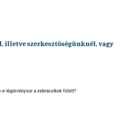
, illetve szerkesztőségünknél, vagy
n-e légörvénysor a zebracsíkok fölött?