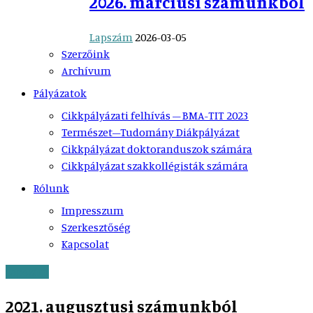
2026. márciusi számunkból
Lapszám
2026-03-05
Szerzőink
Archívum
Pályázatok
Cikkpályázati felhívás – BMA-TIT 2023
Természet–Tudomány Diákpályázat
Cikkpályázat doktoranduszok számára
Cikkpályázat szakkollégisták számára
Rólunk
Impresszum
Szerkesztőség
Kapcsolat
Lapszám
2021. augusztusi számunkból