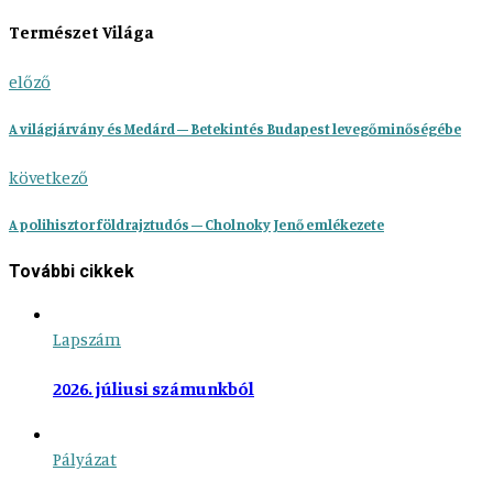
Természet Világa
előző
A világjárvány és Medárd – Betekintés Budapest levegőminőségébe
következő
A polihisztor földrajztudós – Cholnoky Jenő emlékezete
További cikkek
Lapszám
2026. júliusi számunkból
Pályázat