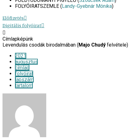
FÖLDTUDOMÁNYI FIGYELŐ (
Szoucsek Ádám
)
FOLYÓIRATSZEMLE (
Landy-Gyebnár Mónika
)
Előfizetés
Digitális folyóirat
Címlapképünk
Levendulás csodák birodalmában (
Majo Chudý
felvétele)
2021
augusztus
címlap
folyóirat
lapszám
tartalom