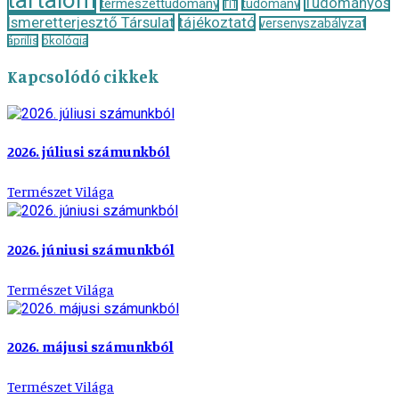
tartalom
Tudományos
természettudomány
tudomány
TIT
Ismeretterjesztő Társulat
tájékoztató
versenyszabályzat
április
ökológia
Kapcsolódó cikkek
2026. júliusi számunkból
Természet Világa
2026. júniusi számunkból
Természet Világa
2026. májusi számunkból
Természet Világa