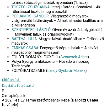
természetességi mutatók nyomában (1. rész)
TÓSZEGI ZSUZSANNA:
Interjú Daróczi Csabával – Aki
főhajtással tiszteli meg a pusztát
PERJÁMOSI SÁNDOR:
Világraszóló magyarok,
világformáló találmányok – Álmok álmodói kiállítás újra
a Millenárison
SZENTPÉTERI LÁSZLÓ:
Ötven év az óriásbolygóknál 2.
– Milyennek látjuk az óriásbolygókat?
BARTHA JÚLIA:
Magyar falvak Anatóliában – Felfedező
magyarok
FARKAS CSABA:
Fenyegető trópusi halak – A hévízi
nyurgaponty megmentéséért
FÖLDTUDOMÁNYI FIGYELŐ (
Szoucsek Ádám
)
Pólya György emlékezete – Névadó ünnepség
Tatabányán
FOLYÓIRATSZEMLE (
Landy-Gyebnár Mónika
)
Előfizetés
Digitális folyóirat
Címlapképünk
A 2021-es Év Természetfotósának képe (
Daróczi Csaba
felvétele)