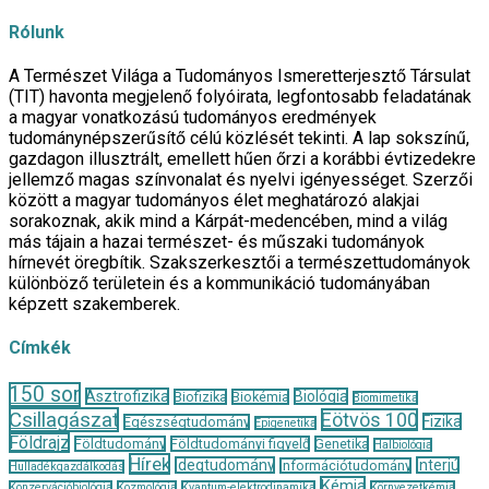
Rólunk
A Természet Világa a Tudományos Ismeretterjesztő Társulat
(TIT) havonta megjelenő folyóirata, legfontosabb feladatának
a magyar vonatkozású tudományos eredmények
tudománynépszerűsítő célú közlését tekinti. A lap sokszínű,
gazdagon illusztrált, emellett hűen őrzi a korábbi évtizedekre
jellemző magas színvonalat és nyelvi igényességet. Szerzői
között a magyar tudományos élet meghatározó alakjai
sorakoznak, akik mind a Kárpát-medencében, mind a világ
más tájain a hazai természet- és műszaki tudományok
hírnevét öregbítik. Szakszerkesztői a természettudományok
különböző területein és a kommunikáció tudományában
képzett szakemberek.
Címkék
150 sor
Asztrofizika
Biológia
Biofizika
Biokémia
Biomimetika
Csillagászat
Eötvös 100
Fizika
Egészségtudomány
Epigenetika
Földrajz
Földtudomány
Földtudományi figyelő
Genetika
Halbiológia
Hírek
Idegtudomány
Interjú
Információtudomány
Hulladékgazdálkodás
Kémia
Konzervációbiológia
Kozmológia
Kvantum-elektrodinamika
Környezetkémia