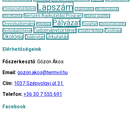
Lapszám
Környezetvédelem
Légköroptika
Mezőgazdaság
Nemzeti Agykutatási Program
Mikrofluidika
Növényi analitika
Pályázat
Orvostudomány
Rovartan
Pomológia
Szennyvízkezelés
Tudománytörténet
Zoológia
Technikatörténet
Vizuális ökológia
Ökológia
Űrkutatás
Őslénytan
Elérhetőségeink
Főszerkesztő
: Gózon Ákos
Email:
gozon.akos@termvil.hu
Cím:
1037 Szépvölgyi út 31.
Telefon:
+36 30 7 555 691
Facebook