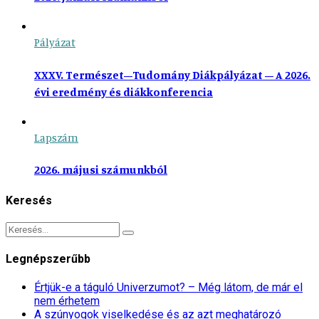
Pályázat
XXXV. Természet–Tudomány Diákpályázat – A 2026.
évi eredmény és diákkonferencia
Lapszám
2026. májusi számunkból
Keresés
Legnépszerűbb
Értjük-e a táguló Univerzumot? – Még látom, de már el
nem érhetem
A szúnyogok viselkedése és az azt meghatározó