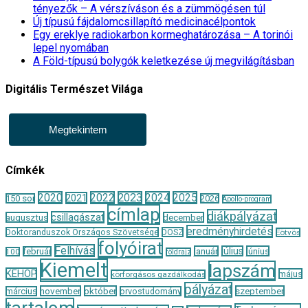
tényezők – A vérszíváson és a zümmögésen túl
Új típusú fájdalomcsillapító medicinacélpontok
Egy ereklye radiokarbon kormeghatározása – A torinói
lepel nyomában
A Föld-típusú bolygók keletkezése új megvilágításban
Digitális Természet Világa
Megtekintem
Címkék
2020
2022
2023
2024
2025
2021
150 sor
2026
Apollo-program
címlap
diákpályázat
csillagászat
augusztus
december
eredményhirdetés
Doktoranduszok Országos Szövetsége
DOSZ
Eötvös
folyóirat
Felhívás
január
július
június
február
100
földrajz
Kiemelt
lapszám
KEHOP
május
körforgásos gazdálkodás
pályázat
november
október
szeptember
március
orvostudomány