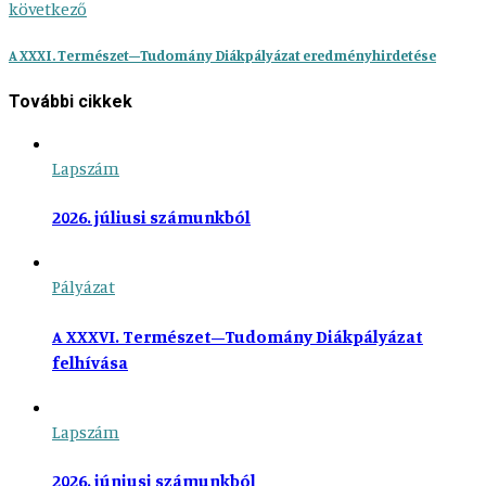
következő
A XXXI. Természet–Tudomány Diákpályázat eredményhirdetése
További cikkek
Lapszám
2026. júliusi számunkból
Pályázat
A XXXVI. Természet–Tudomány Diákpályázat
felhívása
Lapszám
2026. júniusi számunkból