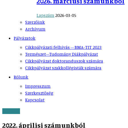
2026. márciusi számunkból
Lapszám
2026-03-05
Szerzőink
Archívum
Pályázatok
Cikkpályázati felhívás – BMA-TIT 2023
Természet–Tudomány Diákpályázat
Cikkpályázat doktoranduszok számára
Cikkpályázat szakkollégisták számára
Rólunk
Impresszum
Szerkesztőség
Kapcsolat
Lapszám
2022. áprilisi számunkból