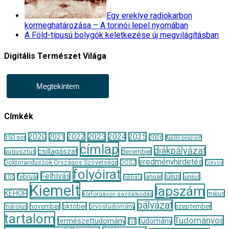
Egy ereklye radiokarbon
kormeghatározása – A torinói lepel nyomában
A Föld-típusú bolygók keletkezése új megvilágításban
Digitális Természet Világa
Megtekintem
Címkék
2020
2022
2023
2024
2025
2021
150 sor
2026
Apollo-program
címlap
diákpályázat
csillagászat
augusztus
december
eredményhirdetés
Doktoranduszok Országos Szövetsége
DOSZ
Eötvös
folyóirat
Felhívás
január
július
június
február
100
földrajz
Kiemelt
lapszám
KEHOP
május
körforgásos gazdálkodás
pályázat
november
október
szeptember
március
orvostudomány
tartalom
Tudományos
természettudomány
tudomány
TIT