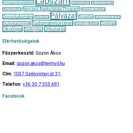
Lapszám
Környezetvédelem
Légköroptika
Mezőgazdaság
Nemzeti Agykutatási Program
Mikrofluidika
Növényi analitika
Pályázat
Orvostudomány
Rovartan
Pomológia
Szennyvízkezelés
Tudománytörténet
Zoológia
Technikatörténet
Vizuális ökológia
Ökológia
Űrkutatás
Őslénytan
Elérhetőségeink
Főszerkesztő
: Gózon Ákos
Email:
gozon.akos@termvil.hu
Cím:
1037 Szépvölgyi út 31.
Telefon:
+36 30 7 555 691
Facebook