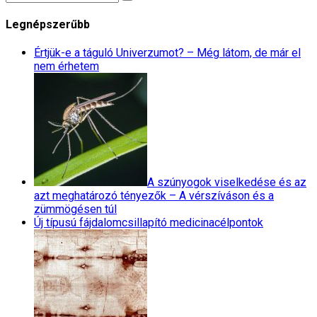
Legnépszerűbb
Értjük-e a táguló Univerzumot? – Még látom, de már el
nem érhetem
A szúnyogok viselkedése és az
azt meghatározó tényezők – A vérszíváson és a
zümmögésen túl
Új típusú fájdalomcsillapító medicinacélpontok