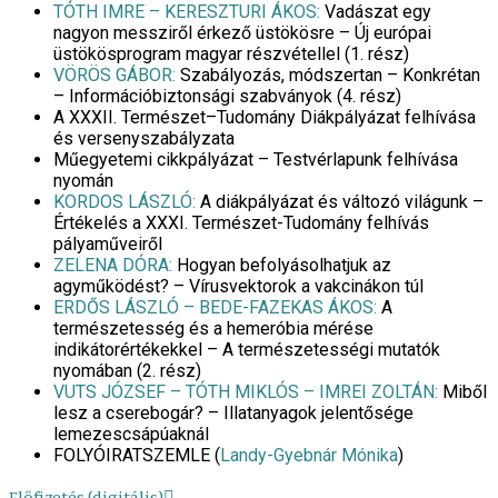
TÓTH IMRE – KERESZTURI ÁKOS:
Vadászat egy
nagyon messziről érkező üstökösre – Új európai
üstökösprogram magyar részvétellel (1. rész)
VÖRÖS GÁBOR:
Szabályozás, módszertan – Konkrétan
– Információbiztonsági szabványok (4. rész)
A XXXII. Természet–Tudomány Diákpályázat felhívása
és versenyszabályzata
Műegyetemi cikkpályázat – Testvérlapunk felhívása
nyomán
KORDOS LÁSZLÓ:
A diákpályázat és változó világunk –
Értékelés a XXXI. Természet-Tudomány felhívás
pályaműveiről
ZELENA DÓRA:
Hogyan befolyásolhatjuk az
agyműködést? – Vírusvektorok a vakcinákon túl
ERDŐS LÁSZLÓ – BEDE-FAZEKAS ÁKOS:
A
természetesség és a hemeróbia mérése
indikátorértékekkel – A természetességi mutatók
nyomában (2. rész)
VUTS JÓZSEF – TÓTH MIKLÓS – IMREI ZOLTÁN:
Miből
lesz a cserebogár? – Illatanyagok jelentősége
lemezescsápúaknál
FOLYÓIRATSZEMLE (
Landy-Gyebnár Mónika
)
Előfizetés (digitális)