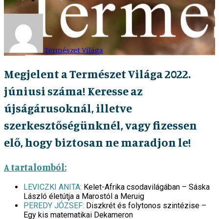
Természet Világa
Megjelent a Természet Világa 2022.
júniusi száma! Keresse az
újságárusoknál, illetve
szerkesztőségünknél, vagy fizessen
elő, hogy biztosan ne maradjon le!
A tartalomból:
LEVICZKI ANITA:
Kelet-Afrika csodavilágában – Sáska
László életútja a Marostól a Meruig
PEREDY JÓZSEF:
Diszkrét és folytonos szintézise –
Egy kis matematikai Dekameron