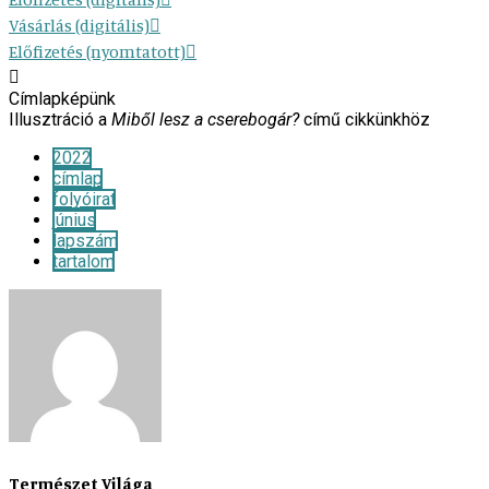
Vásárlás (digitális)
Előfizetés (nyomtatott)
Címlapképünk
Illusztráció a
Miből lesz a cserebogár?
című cikkünkhöz
2022
címlap
folyóirat
június
lapszám
tartalom
Természet Világa