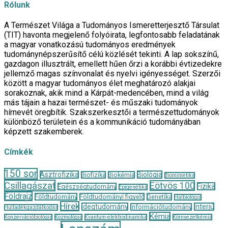
Rólunk
A Természet Világa a Tudományos Ismeretterjesztő Társulat
(TIT) havonta megjelenő folyóirata, legfontosabb feladatának
a magyar vonatkozású tudományos eredmények
tudománynépszerűsítő célú közlését tekinti. A lap sokszínű,
gazdagon illusztrált, emellett hűen őrzi a korábbi évtizedekre
jellemző magas színvonalat és nyelvi igényességet. Szerzői
között a magyar tudományos élet meghatározó alakjai
sorakoznak, akik mind a Kárpát-medencében, mind a világ
más tájain a hazai természet- és műszaki tudományok
hírnevét öregbítik. Szakszerkesztői a természettudományok
különböző területein és a kommunikáció tudományában
képzett szakemberek.
Címkék
150 sor
Asztrofizika
Biológia
Biofizika
Biokémia
Biomimetika
Csillagászat
Eötvös 100
Fizika
Egészségtudomány
Epigenetika
Földrajz
Földtudomány
Földtudományi figyelő
Genetika
Halbiológia
Hírek
Idegtudomány
Interjú
Információtudomány
Hulladékgazdálkodás
Kémia
Konzervációbiológia
Kozmológia
Kvantum-elektrodinamika
Környezetkémia