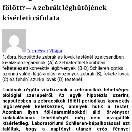
fölött? – A zebrák léghűtőjének
kísérleti cáfolata
Természet Világa
1. ábra. Napsütötte zebrák és lovak testénél szélcsendben
ki¬alakuló légáramok. (A) A zebratestnél korábban
feltételezett konvektív légörvények. (B-D) Schlieren-optika
szerinti valódi légáramlási viszonyok zebrák (B), fekete lovak
(C) és fehér/ szürke lovak (D) testénél.
Tudósok régóta vitatkoznak a zebracsíkok lehetséges
biológiai szerepeiről. Az egyik hipotézis szerint,
napsütésben a zebracsíkok fölött periodikus konvektív
légörvények keletkeznek, amelyek hűtik a testet.
Azonban ilyen föl-leáramlásokból álló örvénysor
kialakulásának lehetőségét még nem vizsgálták
kísérletileg. Laboratóriumi Schlieren-képalkotással azt
találtuk, hogy a napfényt utánzó erős fénnyel