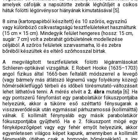
amelyek cáfolják a napsütötte zebrák léghűtőjét a csíkos
hátuk fölötti légörvénysor hiányának kimutatásával [5].
8 sima (kartonpapírból készített) és 10 szőrös, egy­színű
vagy különböző csíkvastagságú tesztfelülete­ket használtunk
(15 cm × 15 cm). Mindegyik felület hengeres (hossz: 15 cm,
sugár: 7 cm) volt a zebrahát görbületének modellezése
céljából. A szőrös felületek szarvasmarha, ló és zebra
bőréből készültek és eltérő szőrhosszal bírtak.
A megvilágított tesztfelületek fölötti légáramlásokat
Schlieren-optikával vizsgáltuk. E Robert Hooke (1635–1703)
angol fizikus által 1665-ben feltalált módszerrel a le­vegő
(vagy bármely más átlátszó légnemű vagy folyékony közeg)
hőmérsékletfüggő térbeli és időbeli törésmutató­-változásait
lehet láthatóvá tenni. A mérés elvét a
2. ábra
mutatja [6]: Ha
egy pontszerű fényforrást egy parabola­tükör fókuszpontjába
helyezünk, akkor a tükörre eső széttartó fénysugarak a
visszaverődésük után egymás­sal párhuzamossá (kollimálttá)
válnak. E kollimált fény­nyaláb egy másik parabolatükör
fókuszpontjába gyűjt­hető. Ha e 2. fókuszpont mögé egy
fényképezőgépet vagy egy fehér ernyőt helyezünk, akkor
egyenletesen világos képet kapunk, amennyiben a kollimált
fénynyaláb útjá­ban csak a homogén hőmérsékletű, s így