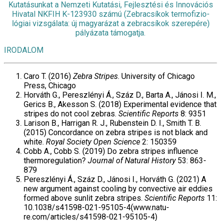
Kutatásunkat a Nemzeti Kutatási, Fejlesztési és Innovációs
Hivatal NKFIH K-123930 számú (Zebracsíkok termofizio­
lógiai vizsgálata: új magyarázat a zebracsíkok szerepére)
pályázata támogatja.
IRODALOM
Caro T. (2016)
Zebra Stripes
. University of Chicago
Press, Chicago
Horváth G., Pereszlényi Á., Száz D., Barta A., Jánosi I. M.,
Gerics B., Akesson S. (2018) Experimental evidence that
stripes do not cool zebras.
Scientific Reports
8: 9351
Larison B., Harrigan R. J., Rubenstein D. I., Smith T. B.
(2015) Concor­dance on zebra stripes is not black and
white.
Royal Society Open Science
2: 150359
Cobb A., Cobb S. (2019) Do zebra stripes influence
thermoregula­tion?
Journal of Natural History
53: 863-
879
Pereszlényi Á., Száz D., Jánosi I., Horváth G. (2021) A
new argument against cooling by convective air eddies
formed above sunlit zebra stripes.
Scientific Reports
11:
10.1038/s41598-021-95105-4(www.natu­
re.com/articles/s41598-021-95105-4)