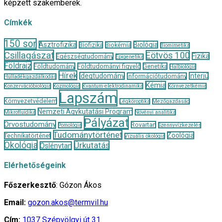
képzett szakemberek.
Címkék
150 sor
Asztrofizika
Biológia
Biofizika
Biokémia
Biomimetika
Csillagászat
Eötvös 100
Fizika
Egészségtudomány
Epigenetika
Földrajz
Földtudomány
Földtudományi figyelő
Genetika
Halbiológia
Hírek
Idegtudomány
Interjú
Információtudomány
Hulladékgazdálkodás
Kémia
Konzervációbiológia
Kozmológia
Kvantum-elektrodinamika
Környezetkémia
Lapszám
Környezetvédelem
Légköroptika
Mezőgazdaság
Nemzeti Agykutatási Program
Mikrofluidika
Növényi analitika
Pályázat
Orvostudomány
Rovartan
Pomológia
Szennyvízkezelés
Tudománytörténet
Zoológia
Technikatörténet
Vizuális ökológia
Ökológia
Űrkutatás
Őslénytan
Elérhetőségeink
Főszerkesztő
: Gózon Ákos
Email:
gozon.akos@termvil.hu
Cím:
1037 Szépvölgyi út 31.