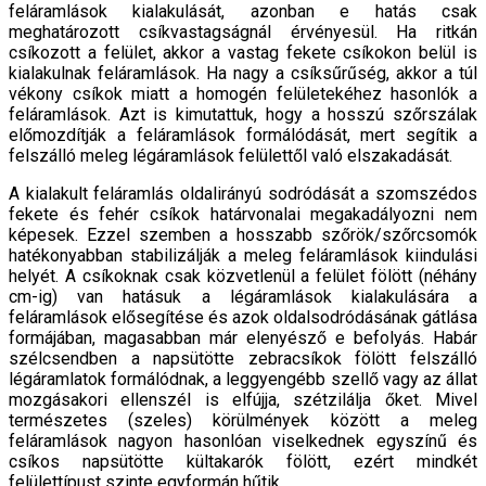
feláramlá­sok kialakulását, azonban e hatás csak
meghatározott csíkvastagságnál érvényesül. Ha ritkán
csíkozott a fe­lület, akkor a vastag fekete csíkokon belül is
kialakul­nak feláramlások. Ha nagy a csíksűrűség, akkor a túl
vékony csíkok miatt a homogén felületekéhez hason­lók a
feláramlások. Azt is kimutattuk, hogy a hosszú szőrszálak
előmozdítják a feláramlások formálódását, mert segítik a
felszálló meleg légáramlások felülettől való elszakadását.
A kialakult feláramlás oldalirányú sodródását a szomszédos
fekete és fehér csíkok határvonalai meg­akadályozni nem
képesek. Ezzel szemben a hosszabb szőrök/szőrcsomók
hatékonyabban stabilizálják a meleg feláramlások kiindulási
helyét. A csíkoknak csak közvetlenül a felület fölött (néhány
cm-ig) van hatásuk a légáramlások kialakulására a
feláramlások elősegítése és azok oldalsodródásának gátlása
formá­jában, magasabban már elenyésző e befolyás. Habár
szélcsendben a napsütötte zebracsíkok fölött felszálló
légáramlatok formálódnak, a leggyengébb szellő vagy az állat
mozgásakori ellenszél is elfújja, szétzilálja őket. Mivel
természetes (szeles) körülmények között a meleg
feláramlások nagyon hasonlóan viselkednek egyszínű és
csíkos napsütötte kültakarók fölött, ezért mindkét
felülettípust szinte egyformán hűtik.