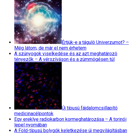
Értjük-e a táguló Univerzumot? –
Még látom, de már el nem érhetem
A szúnyogok viselkedése és az azt meghatározó
tényezők – A vérszíváson és a zümmögésen túl
Új típusú fájdalomcsillapító
medicinacélpontok
Egy ereklye radiokarbon kormeghatározása – A torinói
lepel nyomában
A Föld-típusú bolygók keletkezése új megvilágításban