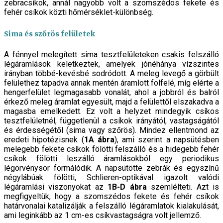
zebracsíkok, annál nagyobb volt a szomszédos fekete és
fehér csí­kok közti hőmérséklet-különbség.
Sima és szőrös felületek
A fénnyel melegített sima tesztfelületeken csakis fel­szálló
légáramlások keletkeztek, amelyek jónéhánya vízszintes
irányban többé-kevésbé sodródott. A meleg levegő a görbült
felülethez tapadva annak mentén áramlott fölfelé, míg elérte a
hengerfelület legmaga­sabb vonalát, ahol a jobbról és balról
érkező meleg áramlat egyesült, majd a felülettől elszakadva a
ma­gasba emelkedett. Ez volt a helyzet mindegyik csíkos
tesztfelületnél, függetlenül a csíkok irányától, vas­tagságától
és érdességétől (sima vagy szőrös). Mind­ez ellentmond az
eredeti hipotézisnek (
1A ábra
), ami szerint a napsütésben
melegebb fekete csíkok fölötti felszálló és a hidegebb fehér
csíkok fölötti leszálló áramlásokból egy periodikus
légörvénysor formáló­dik. A napsütötte zebrák és egyszínű
négylábúak fö­lötti, Schlieren-optikával igazolt valódi
légáramlási viszonyokat az
1B-D ábra
szemlélteti. Azt is
megfigyel­tük, hogy a szomszédos fekete és fehér csíkok
határ­vonalai katalizálják a felszálló légáramlatok kialaku­lását,
ami leginkább az 1 cm-es csíkvastagságra volt jellemző.