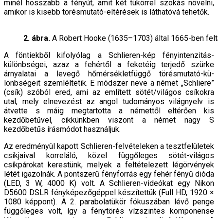
minél hosszabb a fényút, amit két tükörrel szokás növelni,
amikor is kisebb törésmutató-eltérések is láthatóvá tehetők.
2. ábra.
A Robert Hooke (1635–1703) által 1665-ben feltal
A föntiekből kifolyólag a Schlieren-kép fényintenzi­tás-
különbségei, azaz a fehértől a feketéig terjedő szürke
árnyalatai a levegő hőmérsékletfüggő törésmutató-kü­
lönbségeit szemléltetik. E módszer neve a német „Sch­liere”
(csík) szóból ered, ami az említett sötét/világos csíkokra
utal, mely elnevezést az angol tudományos világnyelv is
átvette s máig megtartotta a némettől el­térően kis
kezdőbetűvel, cikkünkben viszont a német nagy S
kezdőbetűs írásmódot használjuk.
Az eredményül kapott Schlieren-felvételeken a tesztfelületek
csíkjaival korreláló, közel függőleges sötét-világos
csíkpárokat kerestünk, melyek a feltéte­lezett légörvények
létét igazolnák. A pontszerű fény­forrás egy fehér fényű dióda
(LED, 3 W, 4000 K) volt. A Schlieren-videókat egy Nikon
D5600 DSLR fényképe­zőgéppel készítettük (Full HD, 1920 ×
1080 képpont). A 2. parabolatükör fókuszában lévő penge
függőleges volt, így a fénytörés vízszintes komponense