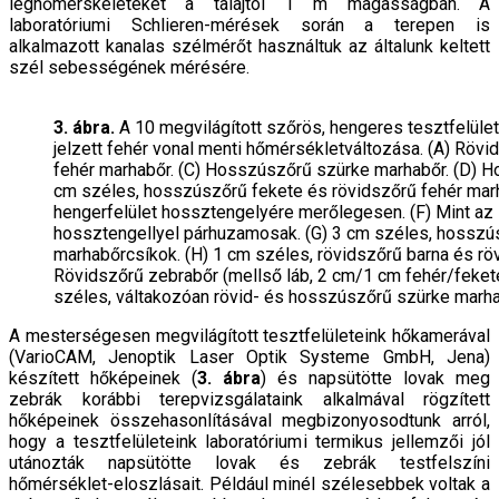
léghőmérskéleteket a talajtól 1 m magasságban. A
laboratóriumi Schlieren-méré­sek során a terepen is
alkalmazott kanalas szélmé­rőt használtuk az általunk keltett
szél sebességének mérésére.
3. ábra.
A 10 megvilágított szőrös, hengeres tesztfelüle
jelzett fehér vonal menti hőmérsékletváltozása. (A) Rövi
fehér marhabőr. (C) Hosszúszőrű szürke marhabőr. (D) H
cm széles, hosszúszőrű fekete és rövidszőrű fehér mar
hengerfelület hossztengelyére merőlegesen. (F) Mint az E,
hossztengellyel párhuzamosak. (G) 3 cm széles, hosszús
marhabőrcsíkok. (H) 1 cm széles, rövidszőrű barna és röv
Rövidszőrű zebrabőr (mellső láb, 2 cm/1 cm fehér/fekete
széles, váltakozóan rövid- és hosszúszőrű szürke marha
A mesterségesen megvilágított tesztfelületeink hő­kamerával
(VarioCAM, Jenoptik Laser Optik Systeme GmbH, Jena)
készített hőképeinek (
3. ábra
) és napsü­tötte lovak meg
zebrák korábbi terepvizsgálataink alkalmával rögzített
hőképeinek összehasonlításával megbizonyosodtunk arról,
hogy a tesztfelületeink la­boratóriumi termikus jellemzői jól
utánozták napsü­tötte lovak és zebrák testfelszíni
hőmérséklet-eloszlá­sait. Például minél szélesebbek voltak a