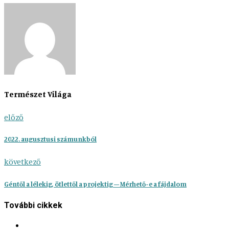
Természet Világa
előző
2022. augusztusi számunkból
következő
Géntől a lélekig, ötlettől a projektig – Mérhető-e a fájdalom
További cikkek