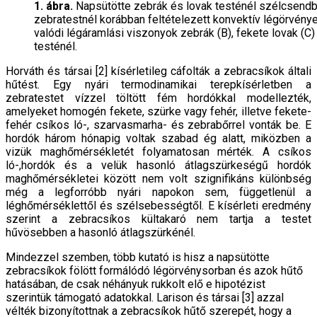
1. ábra.
Napsütötte zebrák és lovak testénél szélcsendbe
zebratestnél korábban feltételezett konvektív légörvények
valódi légáramlási viszonyok zebrák (B), fekete lovak (C)
testénél.
Horváth és társai [2] kísérletileg cáfolták a zebracsí­kok általi
hűtést. Egy nyári termodinamikai terepkí­sérletben a
zebratestet vízzel töltött fém hordókkal modellezték,
amelyeket homogén fekete, szürke vagy fehér, illetve fekete-
fehér csíkos ló-, szarvasmarha- és zebrabőrrel vonták be. E
hordók három hónapig voltak szabad ég alatt, miközben a
vizük maghőmérsékletét folyamatosan mérték. A csíkos
ló-,hordók és a velük hasonló átlagszürkeségű hordók
maghőmérsékletei között nem volt szignifikáns különbség
még a legfor­róbb nyári napokon sem, függetlenül a
léghőmérsék­lettől és szélsebességtől. E kísérleti eredmény
szerint a zebracsíkos kültakaró nem tartja a testet
hűvösebben a hasonló átlagszürkénél.
Mindezzel szemben, több kutató is hisz a napsütötte
zebracsíkok fölött formálódó légörvénysorban és azok hűtő
hatásában, de csak néhányuk rukkolt elő e hipoté­zist
szerintük támogató adatokkal. Larison és társai [3] azzal
vélték bizonyítottnak a zebracsíkok hűtő szere­pét, hogy a