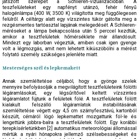
játszott szerepet a Schlieren-vizualizációban. A
teszfelületeket egy napfényt utánzó, fehér fényű
halogénlámpa (400 W, 3500 K) világította meg függőlegesen
felülről. A céltárgy alatt egy vízszintes tükör gátolta meg a
rezgésmentes tartóasztal lapjának melegedését. A Schlieren-
méré­seket a lámpa bekapcsolása után 5 perccel kezdtük,
amikor a tesztfelületek hőmérséklete már állandósult.
Mindezt egy laborban végeztük, amiben csak igen gyen­ge
volt a légmozgás, amit nem lehetett kiküszöbölni a mérést
folytató személy szükséges jelenléte miatt.
Mesterséges szél és lepkemakett
Annak szemléltetése céljából, hogy a gyönge szelek
mennyire befolyásolják a megvilágított tesztfelülete­ink fölötti
légáramlásokat, egy légsűrítővel keltett vízszin­tes
légáramlatot fújtunk a felületek fölé. A tesztfelületek fölött
kialakult felszálló légáramlatok instabilitásának
szemléltetése végett egy 4,5 cm szárnyfesztávú, kartonból
készült, cérnáról lógó lepkemattet mozgattunk föl-le és
lengettünk jobbra-balra a tesztfelületek fölött. Egy korábbi
terepkísérletünkben [2] automatikus meteo­rológiai állomással
mértük a nyári hónapokra jellem­ző szélsebességeket és