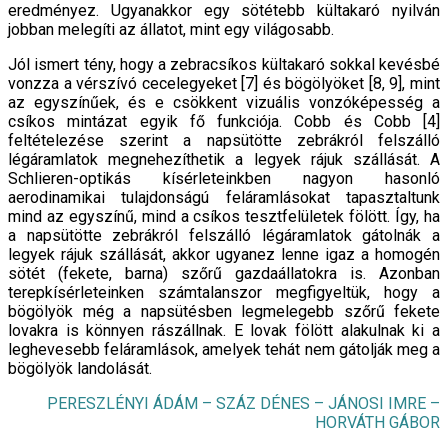
eredményez. Ugyanakkor egy sötétebb kültakaró nyilván
jobban melegíti az állatot, mint egy világosabb.
Jól ismert tény, hogy a zebracsíkos kültakaró sokkal kevésbé
vonzza a vérszívó cecelegyeket [7] és bögölyöket [8, 9], mint
az egyszínűek, és e csökkent vizuális vonzó­képesség a
csíkos mintázat egyik fő funkciója. Cobb és Cobb [4]
feltételezése szerint a napsütötte zebrákról felszálló
légáramlatok megnehezíthetik a legyek rájuk szállását. A
Schlieren-optikás kísérleteinkben nagyon hasonló
aerodinamikai tulajdonságú feláramlásokat tapasztaltunk
mind az egyszínű, mind a csíkos teszt­felületek fölött. Így, ha
a napsütötte zebrákról felszál­ló légáramlatok gátolnák a
legyek rájuk szállását, akkor ugyanez lenne igaz a homogén
sötét (fekete, barna) szőrű gazdaállatokra is. Azonban
terepkísérleteinken szám­talanszor megfigyeltük, hogy a
bögölyök még a napsü­tésben legmelegebb szőrű fekete
lovakra is könnyen rászállnak. E lovak fölött alakulnak ki a
leghevesebb fel­áramlások, amelyek tehát nem gátolják meg a
bögölyök landolását.
PERESZLÉNYI ÁDÁM – SZÁZ DÉNES – JÁNOSI IMRE –
HORVÁTH GÁBOR