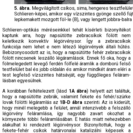
5. ábra.
Megvilágított csíkos, sima, hengeres tesztfelüle
Schlieren-képei, amikor egy vízszintes gyönge szellő fúj
lepkemakett mozgott föl-le (B), vagy lengett jobbra-balra 
Schlieren-optikás méréseinkkel tehát kísérleti bizo­nyítékot
kaptunk arra, hogy napsütötte zebracsíkok fölött nem
keletkezik konvektív légörvénysor. Így a zebracsíkok
funkciója nem lehet e nem létező légörvé­nyek általi hűtés.
Bebizonyosodott az is, hogy a napsü­tötte fehér zebracsíkok
fölött nincsenek leszálló légá­ramlások. Ennek fő oka, hogy a
fölmelegedett levegő ferdén fölfelé áramlik a domború felső
testfelület bal és jobb oldalán és amikor mindkét áram eléri a
test legfelső vízszintes hátsávját, egy függőleges feláram­
lásban egyesülnek.
A korábban feltételezett (lásd
1A ábra
) helyett azt találtuk,
hogy a napsütötte zebrák, valamint fekete és fehér/szürke
lovak fölötti légáramlás az
1B-D ábra
sze­rinti. Az is kiderült,
hogy minél melegebb a felület, an­nál intenzívebb a felszálló
légörvény feláramlása, így nagyobb zavart okozhat a
környezete többi feláramlá­sában. E hatás miatt nehezebben
alakulhat ki rende­zett légörvénysor. Bizonyítottuk, hogy a
fekete-fehér csíkok határvonalai katalizálni képesek a