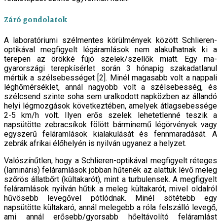
Záró gondolatok
A laboratóriumi szélmentes körülmények között Schlie­ren-
optikával megfigyelt légáramlások nem alakulhatnak ki a
terepen az örökké fújó szelek/szellők miatt. Egy ma­
gyarországi terepkísérlet során 3 hónapig szakadatla­nul
mértük a szélsebességet [2]. Minél magasabb volt a nappali
léghőmérséklet, annál nagyobb volt a szélse­besség, és
szélcsend szinte soha sem uralkodott nap­közben az állandó
helyi légmozgások következtében, amelyek átlagsebessége
2-5 km/h volt. Ilyen erős sze­lek lehetetlenné teszik a
napsütötte zebracsíkok fö­lött bárminemű légörvények vagy
egyszerű feláram­lások kialakulását és fennmaradását. A
zebrák afrikai élőhelyén is nyilván ugyanez a helyzet.
Valószínűtlen, hogy a Schlieren-optikával meg­figyelt réteges
(lamináris) feláramlások jobban hűtenék az alattuk lévő meleg
szőrös állatbőrt (kül­takarót), mint a turbulensek. A megfigyelt
feláramlá­sok nyilván hűtik a meleg kültakarót, mivel oldalról
hűvösebb levegővel pótlódnak. Minél sötétebb egy
napsütötte kültakaró, annál melegebb a róla felszál­ló levegő,
ami annál erősebb/gyorsabb hőeltávolító feláramlást