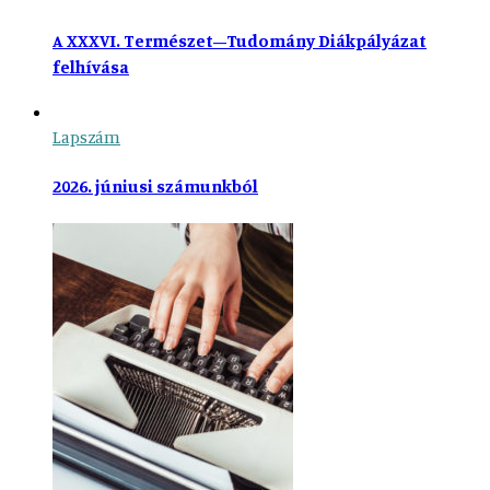
A XXXVI. Természet–Tudomány Diákpályázat
felhívása
Lapszám
2026. júniusi számunkból