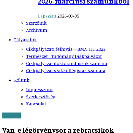
2026. márciusi számunkból
Lapszám
2026-03-05
Szerzőink
Archívum
Pályázatok
Cikkpályázati felhívás – BMA-TIT 2023
Természet–Tudomány Diákpályázat
Cikkpályázat doktoranduszok számára
Cikkpályázat szakkollégisták számára
Rólunk
Impresszum
Szerkesztőség
Kapcsolat
Biofizika
Van-e légörvénysor a zebracsíkok