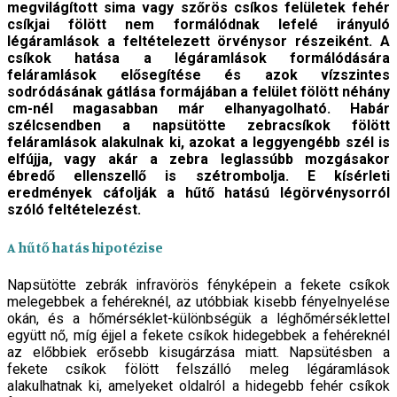
megvilágított sima vagy szőrös csíkos felületek fehér
csíkjai fölött nem formálódnak lefelé irányuló
légáramlások a feltételezett örvénysor részeiként. A
csíkok hatása a légáramlások formálódására
feláramlások elősegítése és azok vízszintes
sodródásának gátlása formájában a felület fölött néhány
cm-nél magasabban már elhanyagolható. Habár
szélcsendben a napsütötte zebracsíkok fölött
feláramlások alakulnak ki, azokat a leggyengébb szél is
elfújja, vagy akár a zebra leglassúbb mozgásakor
ébredő ellenszellő is szétrombolja. E kísérleti
eredmények cáfolják a hűtő hatású légörvénysorról
szóló feltételezést.
A hűtő hatás hipotézise
Napsütötte zebrák infravörös fényképein a fekete csíkok
melegebbek a fehéreknél, az utóbbiak kisebb fényelnyelése
okán, és a hőmérséklet-különbségük a léghőmérséklettel
együtt nő, míg éjjel a fekete csíkok hidegebbek a fehéreknél
az előbbiek erősebb kisugárzása miatt. Napsütésben a
fekete csíkok fölött felszálló meleg légáramlások
alakulhatnak ki, amelyeket oldalról a hidegebb fehér csíkok