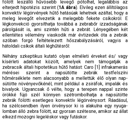
fölött leszálló hűvösebb levegő pótolhat, legalábbis az
elterjedt hipotézis szerint (
1A ábra
). Elvileg ezen állítólagos
konvektív légörvények hűtő hatásúak lehetnek azáltal, hogy a
meleg levegőt elvezetik a melegebb fekete csíkokról. E
légkonvekció gyorsíthatja továbbá a zebrabőr izzadságának
párolgását is, ami szintén hűti a zebrát. Lényegében két
ellentétes vélemény viaskodik már évtizedek óta a zebrák
szóban forgó feltételezett hőszabályzásáról, vagyis a
hátoldali csíkok általi léghűtésről:
Néhány szkeptikus kutató olyan elméleti érveket és/ vagy
kísérleti adatokat közölt, amelyek nem támogatják a
zebracsík általi hipotetikus hűtő hatást: Caro [1] infra­kamerás
mérései szerint a napsütötte zebrák testfelszíni
hőmérséklete nem alacsonyabb a mellettük élő olyan nap­
sütötte növényevőkénél, mint például a zsiráfok, impalák és
bivalyok. Ugyancsak ő vélte, hogy a terepen nappal szin­te
örökké fújó szél könnyen szétrombolhatja a napsütötte
zebrák fölötti esetleges konvektív légörvénysort. Ráadásul,
ha szélcsendben ilyen örvénysor ki is alakulna egy nyuga­
lomban álló zebra fölött, az gyorsan szétesne, amikor az állat
elkezd mozogni legeléskor vagy futáskor.