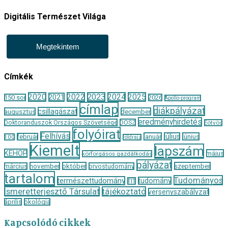
Digitális Természet Világa
Megtekintem
Címkék
2020
2022
2023
2024
2025
2021
150 sor
2026
Apollo-program
címlap
diákpályázat
csillagászat
augusztus
december
eredményhirdetés
Doktoranduszok Országos Szövetsége
DOSZ
Eötvös
folyóirat
Felhívás
január
július
június
február
100
földrajz
Kiemelt
lapszám
KEHOP
május
körforgásos gazdálkodás
pályázat
november
október
szeptember
március
orvostudomány
tartalom
Tudományos
természettudomány
tudomány
TIT
Ismeretterjesztő Társulat
tájékoztató
versenyszabályzat
április
ökológia
Kapcsolódó cikkek