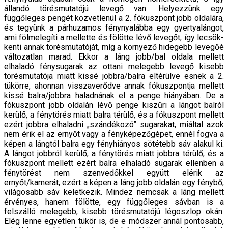
állandó törés­mutatójú levegő van. Helyezzünk egy
függőleges pengét közvetlenül a 2. fókuszpont jobb oldalára,
és tegyünk a párhuzamos fénynyalábba egy gyertyalángot,
ami fölmelegíti a mellette és fölötte lévő levegőt, így lecsök­
kenti annak törésmutatóját, míg a környező hidegebb levegőé
változatlan marad. Ekkor a láng jobb/bal oldala mellett
elhaladó fénysugarak az ottani melegebb leve­gő kisebb
törésmutatója miatt kissé jobbra/balra elté­rülve esnek a 2.
tükörre, ahonnan visszaverődve annak fókuszpontja mellett
kissé balra/jobbra haladnának el a penge hiányában. De a
fókuszpont jobb oldalán lévő penge kiszűri a lángot balról
kerülő, a fénytörés miatt balra térülő, és a fókuszpont mellett
ezért jobbra elha­ladni „szándékozó” sugarakat, miáltal azok
nem érik el az ernyőt vagy a fényképezőgépet, ennél fogva a
képen a lángtól balra egy fényhiányos sötétebb sáv alakul ki.
A lángot jobbról kerülő, a fénytörés miatt jobbra térülő, és a
fókuszpont mellett ezért balra elhaladó sugarak el­lenben a
fénytörést nem szenvedőkkel együtt elérik az
ernyőt/kamerát, ezért a képen a láng jobb oldalán egy fénybő,
világosabb sáv keletkezik. Mindez nemcsak a láng mellett
érvényes, hanem fölötte, egy függőleges sáv­ban is a
felszálló melegebb, kisebb törésmutatójú légoszlop okán.
Elég lenne egyetlen tükör is, de e módszer annál pontosabb,