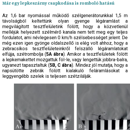
Már egy lepkeszárny csapkodása is romboló hatású
Az 1,6 bar nyomással működő szélgenerátorunkkal 1,5 m
távolságból keltettünk olyan gyenge légáram­lást a
megvilágított tesztfelületink fölött, hogy a közvetlenül
melléjük helyezett szélmérő kanala nem tett meg egy teljes
fordulatot, ami névlegesen 0 km/h szélsebességet jelent. De
még ezen igen gyönge oldal­szellő is elég volt ahhoz, hogy a
zebracsíkos teszt­felületeinkről felszálló légáramlatokat
elfújja, szét­rombolja (
5A ábra
). Amikor a tesztfelületek fölött
a lepkemakettet mozgattuk föl-le, vagy lengettük jobbra-balra,
ugyanezt tapasztaltuk (
5B, C ábra
). Mindez jól mutatja, hogy a
napsütötte zebrák fölött kialakuló feláramlásokat a
leggyengébb szelek is teljesen szétzilálják.