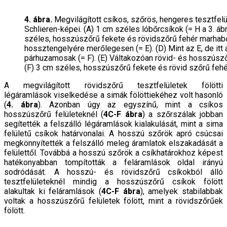
4. ábra.
Megvilágított csíkos, szőrös, hengeres tesztfelü
Schlieren-képei. (A) 1 cm széles lóbőrcsíkok (= H a 3. ábrá
széles, hosszúszőrű fekete és rövidszőrű fehér marhabő
hossztengelyére merőlegesen (= E). (D) Mint az E, de itt
párhuzamosak (= F). (E) Váltakozóan rövid- és hosszúsző
(F) 3 cm széles, hosszúszőrű fekete és rövid szőrű fehé
A megvilágított rövidszőrű tesztfelületek fölötti
légáramlások viselkedése a simák fölöttiekéhez volt hasonló
(
4. ábra
). Azonban úgy az egyszínű, mint a csíkos
hosszúszőrű felületeknél (
4C-F ábra
) a szőrszá­lak jobban
segítették a felszálló légáramlások kiala­kulását, mint a sima
felületű csíkok határvonalai. A hosszú szőrök apró csúcsai
megkönnyítették a fel­szálló meleg áramlatok elszakadását a
felülettől. To­vábbá a hosszú szőrök a csíkhatárokhoz képest
haté­konyabban tompították a feláramlások oldal irányú
sodródását. A hosszú- és rövidszőrű csíkokból álló
tesztfelületeknél mindig a hosszúszőrű csíkok fölött
alakultak ki feláramlások (
4C-F ábra
), amelyek stabi­labbak
voltak a hosszúszőrű felületek fölött, mint a rövidszőrűek
fölött.