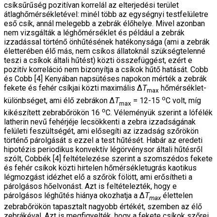
csíksűrűség pozitívan korrelál az elterjedési terület
átlaghőmérsékletével: minél több az egységnyi testfelületre
eső csík, annál melegebb a zebrák élőhe­lye. Mivel azonban
nem vizsgálták a léghőmérséklet és például a zebrák
izzadással történő önhűtésének hatékonysága (ami a zebrák
életterében élő más, nem csíkos állatoknál szükségtelenné
teszi a csíkok általi hűtést) közti összefüggést, ezért e
pozitív korreláció nem bizonyítja a csíkok hűtő hatását. Cobb
és Cobb [4] Kenyában napsütéses napokon mérték a zebrák
fekete és fehér csíkjai közti maximális Δ
T
hőmérséklet-
max
o
kü­lönbséget, ami élő zebrákon Δ
T
= 12-15
C volt, míg
max
o
kikészített zebrabőrökön 16
C. Véleményük szerint a lófélék
latherin nevű fehérjéje lecsökkenti a zebra iz­zadságának
felületi feszültségét, ami elősegíti az izzad­ság szőrökön
történő párolgását s ezzel a test hűtését. Habár az eredeti
hipotézis periodikus konvektív légör­vénysor általi hűtésről
szólt, Cobbék [4] feltételezése szerint a szomszédos fekete
és fehér csíkok közti hirte­len hőmérsékletugrás kaotikus
légmozgást idézhet elő a szőrök fölött, ami erősítheti a
párolgásos hőel­vonást. Azt is feltételezték, hogy e
párolgásos léghű­tés hiánya okozhatja a Δ
T
élettelen
max
zebrabőrökön tapasztalt nagyobb értékét, szemben az élő
zebráké­val. Azt is megfigyelték, hogy a fekete csíkok szőrei