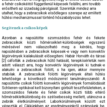
a fehér csíkokéitól függetlenül képesek felállni, ami tovább
erősítheti az izzadság párolgását. Szerintük mindez arra
utalhat, hogy a zebracsíkok elsődleges szerepe az említett
hűtési mechanizmussal történő hőszabályozás lehet.
Segítenek a csíkos képek
Azonban a napsütötte szomszédos fehér és fekete
zebracsíkok közti hőmérséklet-különbségek egy­szerű
mérésével nem válaszolható meg a kérdés, hogy
napsütésben a zebracsíkok képesek-e vagy nem konvektív
légörvények kialakulását elősegíteni. Ha­bár Horváth és társai
[2] cáfolták a zebracsíkok hűtő hatását, terepkísérletük nem
adott választ arra, hogy konvektív légörvények ki tudnak-e
alakulni a zebracsí­kok fölött, s ha igen, akkor mennyire
stabilak. A zeb­racsíkok fölötti légörvények általi hűtés
lehetősége a következő módszerrel tanulmányozandó: A
napsütöt­te csíkok fölötti konvektív légörvények formálódását
Schlieren-optikával kell bizonyítani görbült tesztfelü­leteken, a
szomszédos fekete és fehér csíkok közti több eltérő
hőmérsékletkülönbség és szélsebesség mellett, utánozva a
zebrák életkörülményeit. Laborkörülmé­nyek között ezt
végeztük el. Cikkünkben az eredménye­inkről számolunk be,