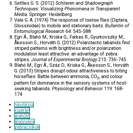
Settles G. S. (2012)
Schlieren and Shadowgraph
Techniques: Visualizing Phenomena in Transparent
Media
. Springer: Heidelberg
Vale G. A. (1974) The response of tsetse flies (Diptera,
Glossinidae) to mo­bile and stationary baits.
Bullentin of
Entomological Research
64: 545-588
Egri Á., Blahó M., Kriska G., Farkas R., Gyurkovszky M.,
Åkesson S., Horváth G. (2012) Polarotactic tabanids find
striped patterns with brightness and/or polarization
modulation least attractive: an ad­vantage of zebra
stripes.
Journal of Experimental Biology
215: 736-745
Blahó M., Egri Á., Száz D., Kriska G., Åkesson S., Horváth
G. (2013) Stri­pes disrupt odour attractiveness to biting
horseflies: Battle bet­ween ammonia, CO
, and colour
2
pattern for dominance in the sensory systems of host-
seeking tabanids.
Physiology and Behavior
119: 168-
174
hipotézis
kísérlet
léghűtő
légörvény
zebracsíkok