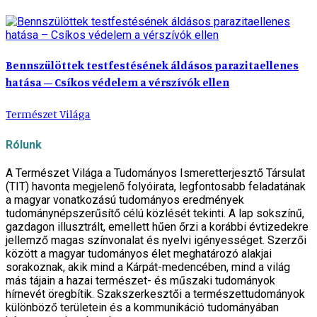
Bennszülöttek testfestésének áldásos parazitaellenes
hatása – Csíkos védelem a vérszívók ellen
Természet Világa
Rólunk
A Természet Világa a Tudományos Ismeretterjesztő Társulat
(TIT) havonta megjelenő folyóirata, legfontosabb feladatának
a magyar vonatkozású tudományos eredmények
tudománynépszerűsítő célú közlését tekinti. A lap sokszínű,
gazdagon illusztrált, emellett hűen őrzi a korábbi évtizedekre
jellemző magas színvonalat és nyelvi igényességet. Szerzői
között a magyar tudományos élet meghatározó alakjai
sorakoznak, akik mind a Kárpát-medencében, mind a világ
más tájain a hazai természet- és műszaki tudományok
hírnevét öregbítik. Szakszerkesztői a természettudományok
különböző területein és a kommunikáció tudományában