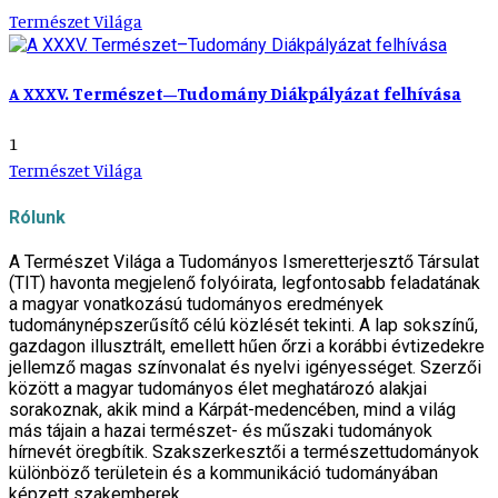
Természet Világa
A XXXV. Természet–Tudomány Diákpályázat felhívása
1
Természet Világa
Rólunk
A Természet Világa a Tudományos Ismeretterjesztő Társulat
(TIT) havonta megjelenő folyóirata, legfontosabb feladatának
a magyar vonatkozású tudományos eredmények
tudománynépszerűsítő célú közlését tekinti. A lap sokszínű,
gazdagon illusztrált, emellett hűen őrzi a korábbi évtizedekre
jellemző magas színvonalat és nyelvi igényességet. Szerzői
között a magyar tudományos élet meghatározó alakjai
sorakoznak, akik mind a Kárpát-medencében, mind a világ
más tájain a hazai természet- és műszaki tudományok
hírnevét öregbítik. Szakszerkesztői a természettudományok
különböző területein és a kommunikáció tudományában
képzett szakemberek.