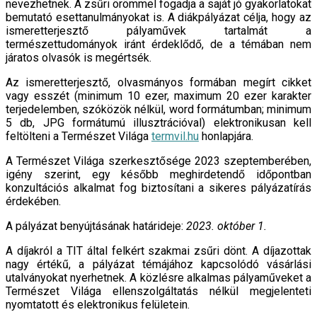
nevezhetnek. A zsűri örömmel fogadja a saját jó gyakorlatokat
bemutató esettanulmányokat is. A diákpályázat célja, hogy az
ismeretterjesztő pályaművek tartalmát a
természettudományok iránt érdeklődő, de a témában nem
járatos olvasók is megértsék.
Az ismeretterjesztő, olvasmányos formában megírt cikket
vagy esszét (minimum 10 ezer, maximum 20 ezer karakter
terjedelemben, szóközök nélkül, word formátumban; minimum
5 db, JPG formátumú illusztrációval) elektronikusan kell
feltölteni a Természet Világa
termvil.hu
honlapjára.
A Természet Világa szerkesztősége 2023 szeptemberében,
igény szerint, egy később meghirdetendő időpontban
konzultációs alkalmat fog biztosítani a sikeres pályázatírás
érdekében.
A pályázat benyújtásának határideje:
2023. október 1.
A díjakról a TIT által felkért szakmai zsűri dönt. A díjazottak
nagy értékű, a pályázat témájához kapcsolódó vásárlási
utalványokat nyerhetnek. A közlésre alkalmas pályaműveket a
Természet Világa ellenszolgáltatás nélkül megjelenteti
nyomtatott és elektronikus felületein.