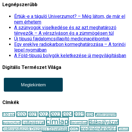
Legnépszerűbb
Értjük-e a táguló Univerzumot? – Még látom, de már el
nem érhetem
A szúnyogok viselkedése és az azt meghatározó
tényezők – A vérszíváson és a zümmögésen túl
Új típusú fájdalomcsillapító medicinacélpontok
Egy ereklye radiokarbon kormeghatározása – A torinói
lepel nyomában
A Föld-típusú bolygók keletkezése új megvilágításban
Digitális Természet Világa
Megtekintem
Címkék
2020
2022
2023
2024
2025
2021
150 sor
2026
Apollo-program
címlap
diákpályázat
csillagászat
augusztus
december
eredményhirdetés
Doktoranduszok Országos Szövetsége
DOSZ
Eötvös