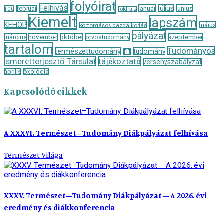
folyóirat
Felhívás
január
július
június
február
100
földrajz
Kiemelt
lapszám
KEHOP
május
körforgásos gazdálkodás
pályázat
november
október
szeptember
március
orvostudomány
tartalom
Tudományos
természettudomány
tudomány
TIT
Ismeretterjesztő Társulat
tájékoztató
versenyszabályzat
április
ökológia
Kapcsolódó cikkek
A XXXVI. Természet–Tudomány Diákpályázat felhívása
Természet Világa
XXXV. Természet–Tudomány Diákpályázat – A 2026. évi
eredmény és diákkonferencia