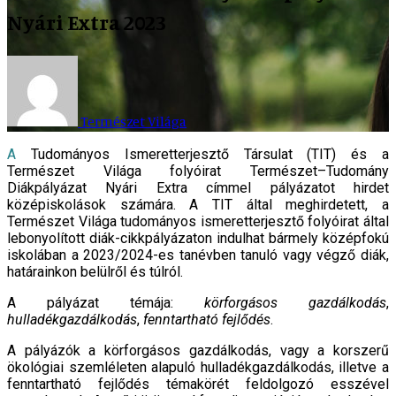
Nyári Extra 2023
Természet Világa
A Tudományos Ismeretterjesztő Társulat (TIT) és a
Természet Világa folyóirat Természet–Tudomány
Diákpályázat Nyári Extra címmel pályázatot hirdet
középiskolások számára. A TIT által meghirdetett, a
Természet Világa tudományos ismeretterjesztő folyóirat által
lebonyolított diák-cikkpályázaton indulhat bármely középfokú
iskolában a 2023/2024-es tanévben tanuló vagy végző diák,
határainkon belülről és túlról.
A pályázat témája:
körforgásos gazdálkodás
,
hulladékgazdálkodás
,
fenntartható fejlődés
.
A pályázók a körforgásos gazdálkodás, vagy a korszerű
ökológiai szemléleten alapuló hulladékgazdálkodás, illetve a
fenntartható fejlődés témakörét feldolgozó esszével