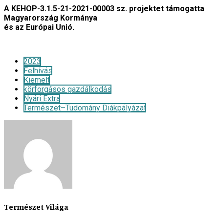
A KEHOP-3.1.5-21-2021-00003 sz. projektet támogatta
Magyarország Kormánya
és az Európai Unió.
2023
Felhívás
Kiemelt
körforgásos gazdálkodás
Nyári Extra
Természet–Tudomány Diákpályázat
Természet Világa