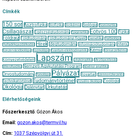
Címkék
150 sor
Asztrofizika
Biológia
Biofizika
Biokémia
Biomimetika
Csillagászat
Eötvös 100
Fizika
Egészségtudomány
Epigenetika
Földrajz
Földtudomány
Földtudományi figyelő
Genetika
Halbiológia
Hírek
Idegtudomány
Interjú
Információtudomány
Hulladékgazdálkodás
Kémia
Konzervációbiológia
Kozmológia
Kvantum-elektrodinamika
Környezetkémia
Lapszám
Környezetvédelem
Légköroptika
Mezőgazdaság
Nemzeti Agykutatási Program
Mikrofluidika
Növényi analitika
Pályázat
Orvostudomány
Rovartan
Pomológia
Szennyvízkezelés
Tudománytörténet
Zoológia
Technikatörténet
Vizuális ökológia
Ökológia
Űrkutatás
Őslénytan
Elérhetőségeink
Főszerkesztő
: Gózon Ákos
Email:
gozon.akos@termvil.hu
Cím:
1037 Szépvölgyi út 31.