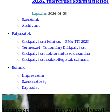
2026. márciusi számunkból
Lapszám
2026-03-05
Szerzőink
Archívum
Pályázatok
Cikkpályázati felhívás – BMA-TIT 2023
Természet–Tudomány Diákpályázat
Cikkpályázat doktoranduszok számára
Cikkpályázat szakkollégisták számára
Rólunk
Impresszum
Szerkesztőség
Kapcsolat
Pályázat
Természet–Tudomány Diákpályázat –