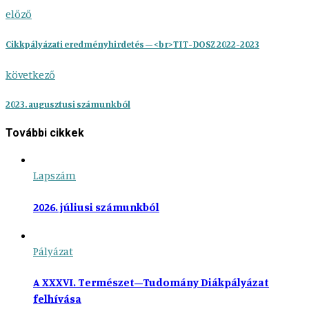
előző
Cikkpályázati eredményhirdetés – <br>TIT-DOSZ 2022-2023
következő
2023. augusztusi számunkból
További cikkek
Lapszám
2026. júliusi számunkból
Pályázat
A XXXVI. Természet–Tudomány Diákpályázat
felhívása