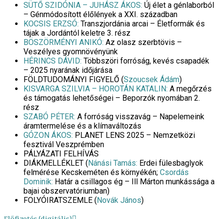
SÜTŐ SZIDÓNIA – JUHÁSZ ÁKOS:
Új élet a génlaborból
– Génmódosított élőlények a XXI. században
KOCSIS ERZSÓ:
Transzjordánia arcai – Életformák és
tájak a Jordántól keletre 3. rész
BÖSZÖRMÉNYI ANIKÓ:
Az olasz szerbtövis –
Veszélyes gyomnövényünk
HÉRINCS DÁVID:
Többszöri forróság, kevés csapadék
– 2025 nyarának időjárása
FÖLDTUDOMÁNYI FIGYELŐ (
Szoucsek Ádám
)
KISVARGA SZILVIA – HOROTÁN KATALIN:
A megőrzés
és támogatás lehetőségei – Beporzók nyomában 2.
rész
SZABÓ PÉTER:
A forróság visszavág – Napelemeink
áramtermelése és a klímaváltozás
GÓZON ÁKOS:
PLANET LENS 2025 – Nemzetközi
fesztivál Veszprémben
PÁLYÁZATI FELHÍVÁS
DIÁKMELLÉKLET (
Nánási Tamás:
Erdei fülesbaglyok
felmérése Kecskeméten és környékén;
Csordás
Dominik:
Határ a csillagos ég – Ill Márton munkássága a
bajai obszervatóriumban)
FOLYÓIRATSZEMLE (
Novák János
)
Előfizetés (digitális)