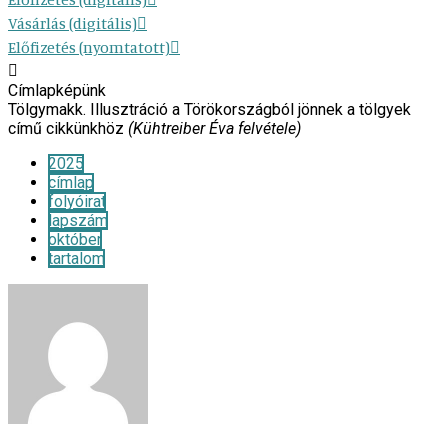
Vásárlás (digitális)
Előfizetés (nyomtatott)
Címlapképünk
Tölgymakk. Illusztráció a Törökországból jönnek a tölgyek
című cikkünkhöz
(Kühtreiber Éva felvétele)
2025
címlap
folyóirat
lapszám
október
tartalom