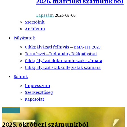
2026. márciusi számunkból
Lapszám
2026-03-05
Szerzőink
Archívum
Pályázatok
Cikkpályázati felhívás – BMA-TIT 2023
Természet–Tudomány Diákpályázat
Cikkpályázat doktoranduszok számára
Cikkpályázat szakkollégisták számára
Rólunk
Impresszum
Szerkesztőség
Kapcsolat
Lapszám
2025. októberi számunkból