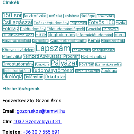
Címkék
150 sor
Asztrofizika
Biológia
Biofizika
Biokémia
Biomimetika
Csillagászat
Eötvös 100
Fizika
Egészségtudomány
Epigenetika
Földrajz
Földtudomány
Földtudományi figyelő
Genetika
Halbiológia
Hírek
Idegtudomány
Interjú
Információtudomány
Hulladékgazdálkodás
Kémia
Konzervációbiológia
Kozmológia
Kvantum-elektrodinamika
Környezetkémia
Lapszám
Környezetvédelem
Légköroptika
Mezőgazdaság
Nemzeti Agykutatási Program
Mikrofluidika
Növényi analitika
Pályázat
Orvostudomány
Rovartan
Pomológia
Szennyvízkezelés
Tudománytörténet
Zoológia
Technikatörténet
Vizuális ökológia
Ökológia
Űrkutatás
Őslénytan
Elérhetőségeink
Főszerkesztő
: Gózon Ákos
Email:
gozon.akos@termvil.hu
Cím:
1037 Szépvölgyi út 31.
Telefon:
+36 30 7 555 691