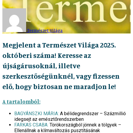
Természet Világa
Megjelent a Természet Világa 2025.
októberi száma! Keresse az
újságárusoknál, illetve
szerkesztőségünknél, vagy fizessen
elő, hogy biztosan ne maradjon le!
A tartalomból:
BAGYÁNSZKI MÁRIA:
A bélidegrendszer – Százmillió
idegsejt az emésztőrendszerben
FARKAS CSABA:
Törökországból jönnek a tölgyek –
Ellenállnak a klímaváltozás pusztításának