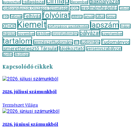
címlap
diákpályázat
csillagászat
augusztus
december
eredményhirdetés
Doktoranduszok Országos Szövetsége
DOSZ
Eötvös
folyóirat
Felhívás
január
július
június
február
100
földrajz
Kiemelt
lapszám
KEHOP
május
körforgásos gazdálkodás
pályázat
november
október
szeptember
március
orvostudomány
tartalom
Tudományos
természettudomány
tudomány
TIT
Ismeretterjesztő Társulat
tájékoztató
versenyszabályzat
április
ökológia
Kapcsolódó cikkek
2026. júliusi számunkból
Természet Világa
2026. júniusi számunkból