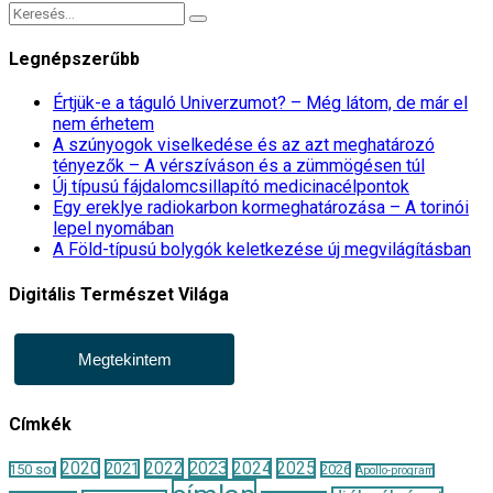
Legnépszerűbb
Értjük-e a táguló Univerzumot? – Még látom, de már el
nem érhetem
A szúnyogok viselkedése és az azt meghatározó
tényezők – A vérszíváson és a zümmögésen túl
Új típusú fájdalomcsillapító medicinacélpontok
Egy ereklye radiokarbon kormeghatározása – A torinói
lepel nyomában
A Föld-típusú bolygók keletkezése új megvilágításban
Digitális Természet Világa
Megtekintem
Címkék
2020
2022
2023
2024
2025
2021
150 sor
2026
Apollo-program