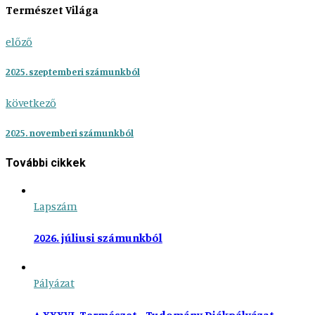
Természet Világa
előző
2025. szeptemberi számunkból
következő
2025. novemberi számunkból
További cikkek
Lapszám
2026. júliusi számunkból
Pályázat
A XXXVI. Természet–Tudomány Diákpályázat