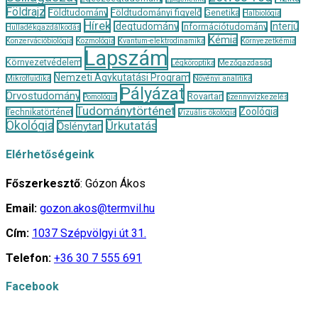
Földrajz
Földtudomány
Földtudományi figyelő
Genetika
Halbiológia
Hírek
Idegtudomány
Interjú
Információtudomány
Hulladékgazdálkodás
Kémia
Konzervációbiológia
Kozmológia
Kvantum-elektrodinamika
Környezetkémia
Lapszám
Környezetvédelem
Légköroptika
Mezőgazdaság
Nemzeti Agykutatási Program
Mikrofluidika
Növényi analitika
Pályázat
Orvostudomány
Rovartan
Pomológia
Szennyvízkezelés
Tudománytörténet
Zoológia
Technikatörténet
Vizuális ökológia
Ökológia
Űrkutatás
Őslénytan
Elérhetőségeink
Főszerkesztő
: Gózon Ákos
Email:
gozon.akos@termvil.hu
Cím:
1037 Szépvölgyi út 31.
Telefon:
+36 30 7 555 691
Facebook