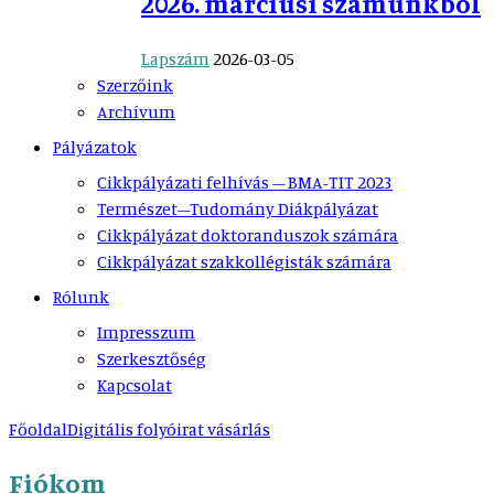
2026. márciusi számunkból
Lapszám
2026-03-05
Szerzőink
Archívum
Pályázatok
Cikkpályázati felhívás – BMA-TIT 2023
Természet–Tudomány Diákpályázat
Cikkpályázat doktoranduszok számára
Cikkpályázat szakkollégisták számára
Rólunk
Impresszum
Szerkesztőség
Kapcsolat
Főoldal
Digitális folyóirat vásárlás
Fiókom