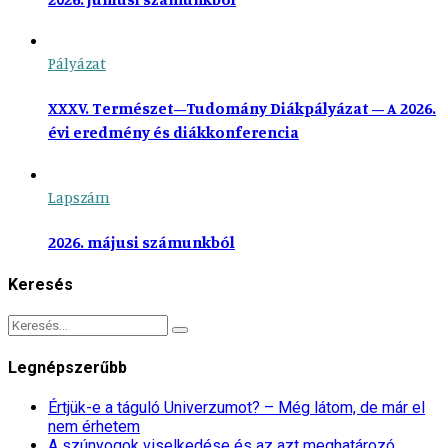
Pályázat
XXXV. Természet–Tudomány Diákpályázat – A 2026.
évi eredmény és diákkonferencia
Lapszám
2026. májusi számunkból
Keresés
Legnépszerűbb
Értjük-e a táguló Univerzumot? – Még látom, de már el
nem érhetem
A szúnyogok viselkedése és az azt meghatározó