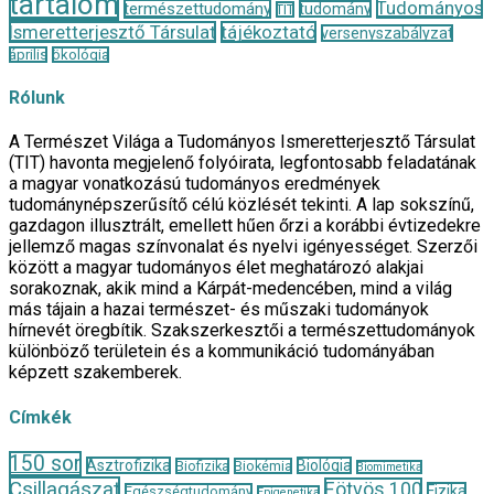
tartalom
Tudományos
természettudomány
tudomány
TIT
Ismeretterjesztő Társulat
tájékoztató
versenyszabályzat
április
ökológia
Rólunk
A Természet Világa a Tudományos Ismeretterjesztő Társulat
(TIT) havonta megjelenő folyóirata, legfontosabb feladatának
a magyar vonatkozású tudományos eredmények
tudománynépszerűsítő célú közlését tekinti. A lap sokszínű,
gazdagon illusztrált, emellett hűen őrzi a korábbi évtizedekre
jellemző magas színvonalat és nyelvi igényességet. Szerzői
között a magyar tudományos élet meghatározó alakjai
sorakoznak, akik mind a Kárpát-medencében, mind a világ
más tájain a hazai természet- és műszaki tudományok
hírnevét öregbítik. Szakszerkesztői a természettudományok
különböző területein és a kommunikáció tudományában
képzett szakemberek.
Címkék
150 sor
Asztrofizika
Biológia
Biofizika
Biokémia
Biomimetika
Csillagászat
Eötvös 100
Fizika
Egészségtudomány
Epigenetika