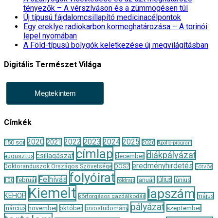
tényezők – A vérszíváson és a zümmögésen túl
Új típusú fájdalomcsillapító medicinacélpontok
Egy ereklye radiokarbon kormeghatározása – A torinói
lepel nyomában
A Föld-típusú bolygók keletkezése új megvilágításban
Digitális Természet Világa
Megtekintem
Címkék
2020
2022
2023
2024
2025
2021
150 sor
2026
Apollo-program
címlap
diákpályázat
csillagászat
augusztus
december
eredményhirdetés
Doktoranduszok Országos Szövetsége
DOSZ
Eötvös
folyóirat
Felhívás
január
július
június
február
100
földrajz
Kiemelt
lapszám
KEHOP
május
körforgásos gazdálkodás
pályázat
november
október
szeptember
március
orvostudomány