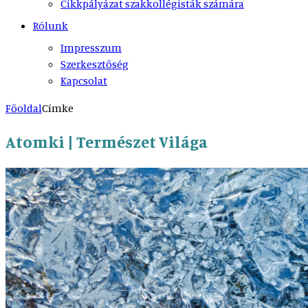
Cikkpályázat szakkollégisták számára
Rólunk
Impresszum
Szerkesztőség
Kapcsolat
Főoldal
Címke
Atomki | Természet Világa