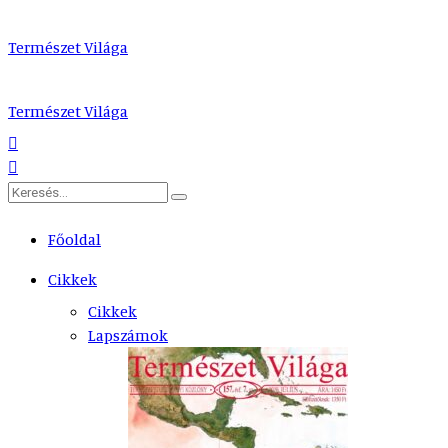
Természet Világa
Természet Világa
Főoldal
Cikkek
Cikkek
Lapszámok