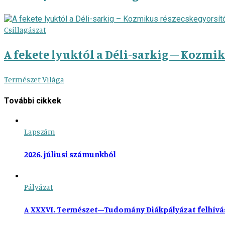
Csillagászat
A fekete lyuktól a Déli-sarkig – Kozmi
Természet Világa
További cikkek
Lapszám
2026. júliusi számunkból
Pályázat
A XXXVI. Természet–Tudomány Diákpályázat felhívá