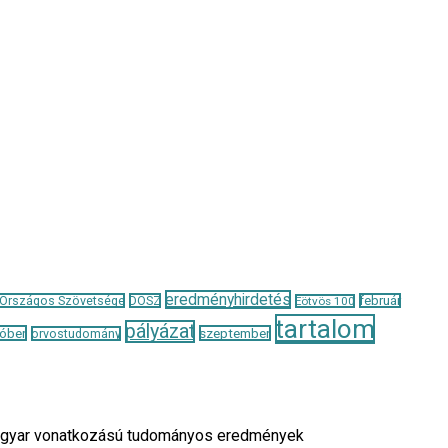
eredményhirdetés
 Országos Szövetsége
DOSZ
február
Eötvös 100
tartalom
pályázat
óber
szeptember
orvostudomány
a magyar vonatkozású tudományos eredmények