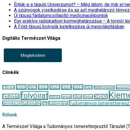
Értjük-e a táguló Univerzumot? – Még látom, de már el 
A szúnyogok viselkedése és az azt meghatározó tényez
Új típusú fájdalomcsillapító medicinacélpontok
Egy ereklye radiokarbon kormeghatározása – A torinói l
A Föld-típusú bolygók keletkezése új megvilágításban
Digitális Természet Világa
Megtekintem
Címkék
2020
2022
2023
2024
2025
2021
auguszt
150 sor
2026
Apollo-program
Kieme
folyóirat
Felhívás
KEHOP
január
július
június
földrajz
Tudományos Ismeretterjeszt
természettudomány
tudomány
TIT
Rólunk
A Természet Világa a Tudományos Ismeretterjesztő Társulat (