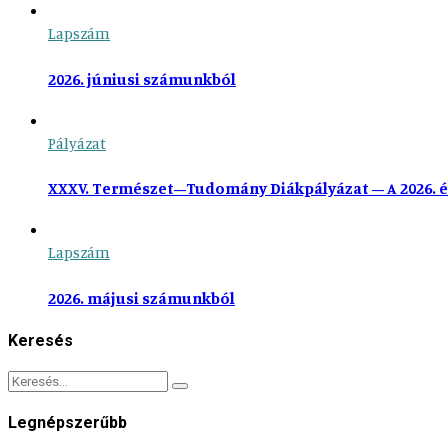
Lapszám
2026. júniusi számunkból
Pályázat
XXXV. Természet–Tudomány Diákpályázat – A 2026. é
Lapszám
2026. májusi számunkból
Keresés
Legnépszerűbb