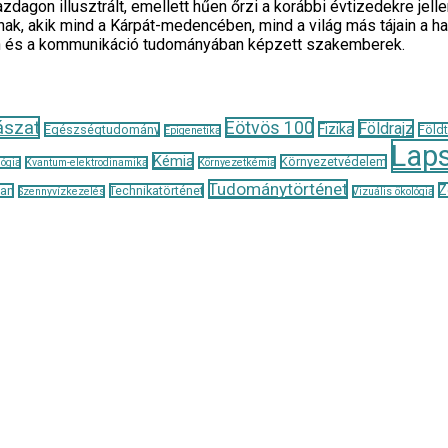
zdagon illusztrált, emellett hűen őrzi a korábbi évtizedekre je
ak, akik mind a Kárpát-medencében, mind a világ más tájain a h
n és a kommunikáció tudományában képzett szakemberek.
ászat
Eötvös 100
Földrajz
Fizika
Egészségtudomány
Föld
Epigenetika
Lap
Kémia
Környezetvédelem
ógia
Kvantum-elektrodinamika
Környezetkémia
Tudománytörténet
Z
tan
Technikatörténet
Szennyvízkezelés
Vizuális ökológia