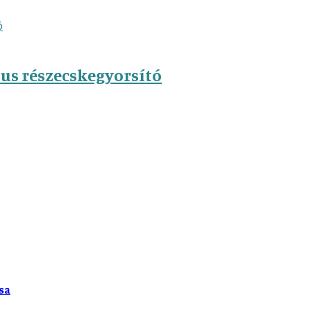
kus részecskegyorsító
sa