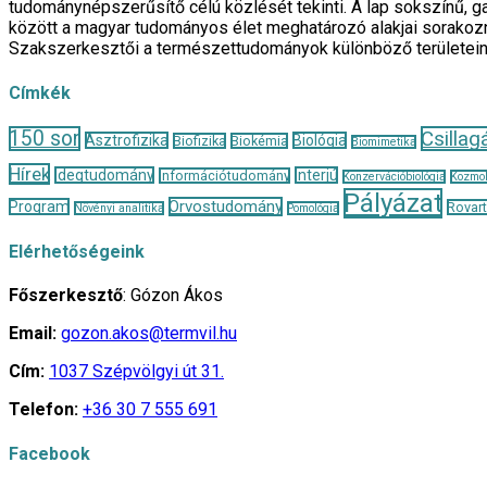
tudománynépszerűsítő célú közlését tekinti. A lap sokszínű, ga
között a magyar tudományos élet meghatározó alakjai sorakozn
Szakszerkesztői a természettudományok különböző területei
Címkék
150 sor
Csillag
Asztrofizika
Biológia
Biofizika
Biokémia
Biomimetika
Hírek
Idegtudomány
Interjú
Információtudomány
Konzervációbiológia
Kozmol
Pályázat
Orvostudomány
Program
Rovar
Növényi analitika
Pomológia
Elérhetőségeink
Főszerkesztő
: Gózon Ákos
Email:
gozon.akos@termvil.hu
Cím:
1037 Szépvölgyi út 31.
Telefon:
+36 30 7 555 691
Facebook