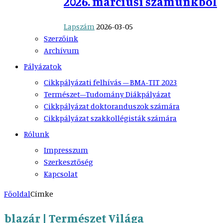
2026. márciusi számunkból
Lapszám
2026-03-05
Szerzőink
Archívum
Pályázatok
Cikkpályázati felhívás – BMA-TIT 2023
Természet–Tudomány Diákpályázat
Cikkpályázat doktoranduszok számára
Cikkpályázat szakkollégisták számára
Rólunk
Impresszum
Szerkesztőség
Kapcsolat
Főoldal
Címke
blazár | Természet Világa