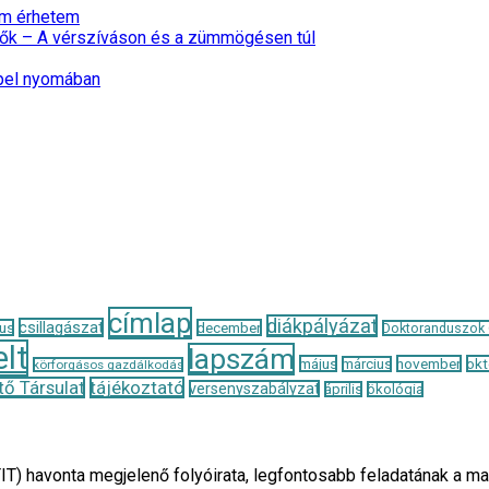
nem érhetem
ők – A vérszíváson és a zümmögésen túl
epel nyomában
címlap
diákpályázat
csillagászat
us
december
Doktoranduszok
lt
lapszám
május
november
okt
március
körforgásos gazdálkodás
ő Társulat
tájékoztató
versenyszabályzat
április
ökológia
TIT) havonta megjelenő folyóirata, legfontosabb feladatának 