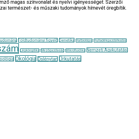
llemző magas színvonalat és nyelvi igényességet. Szerzői
azai természet- és műszaki tudományok hírnevét öregbítik.
tudomány
Földtudományi figyelő
Genetika
Halbiológia
Hulladékgazdálkodás
szám
Nemzeti Agykutatási
Légköroptika
Mezőgazdaság
Mikrofluidika
Ökológia
Űrkutatás
Őslénytan
oológia