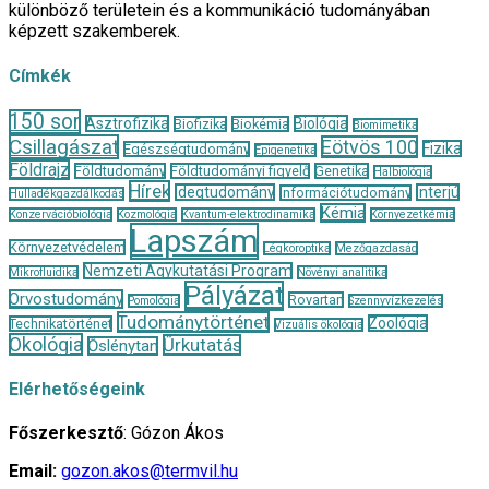
különböző területein és a kommunikáció tudományában
képzett szakemberek.
Címkék
150 sor
Asztrofizika
Biológia
Biofizika
Biokémia
Biomimetika
Csillagászat
Eötvös 100
Fizika
Egészségtudomány
Epigenetika
Földrajz
Földtudomány
Földtudományi figyelő
Genetika
Halbiológia
Hírek
Idegtudomány
Interjú
Információtudomány
Hulladékgazdálkodás
Kémia
Konzervációbiológia
Kozmológia
Kvantum-elektrodinamika
Környezetkémia
Lapszám
Környezetvédelem
Légköroptika
Mezőgazdaság
Nemzeti Agykutatási Program
Mikrofluidika
Növényi analitika
Pályázat
Orvostudomány
Rovartan
Pomológia
Szennyvízkezelés
Tudománytörténet
Zoológia
Technikatörténet
Vizuális ökológia
Ökológia
Űrkutatás
Őslénytan
Elérhetőségeink
Főszerkesztő
: Gózon Ákos
Email:
gozon.akos@termvil.hu