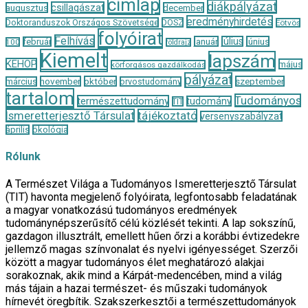
címlap
diákpályázat
csillagászat
augusztus
december
eredményhirdetés
Doktoranduszok Országos Szövetsége
DOSZ
Eötvös
folyóirat
Felhívás
január
július
június
február
100
földrajz
Kiemelt
lapszám
KEHOP
május
körforgásos gazdálkodás
pályázat
november
október
szeptember
március
orvostudomány
tartalom
Tudományos
természettudomány
tudomány
TIT
Ismeretterjesztő Társulat
tájékoztató
versenyszabályzat
április
ökológia
Rólunk
A Természet Világa a Tudományos Ismeretterjesztő Társulat
(TIT) havonta megjelenő folyóirata, legfontosabb feladatának
a magyar vonatkozású tudományos eredmények
tudománynépszerűsítő célú közlését tekinti. A lap sokszínű,
gazdagon illusztrált, emellett hűen őrzi a korábbi évtizedekre
jellemző magas színvonalat és nyelvi igényességet. Szerzői
között a magyar tudományos élet meghatározó alakjai
sorakoznak, akik mind a Kárpát-medencében, mind a világ
más tájain a hazai természet- és műszaki tudományok
hírnevét öregbítik. Szakszerkesztői a természettudományok