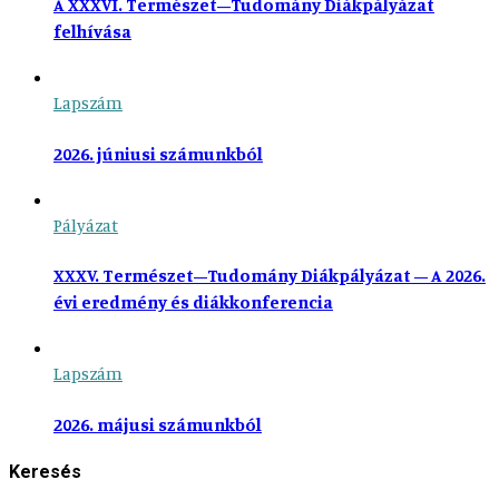
A XXXVI. Természet–Tudomány Diákpályázat
felhívása
Lapszám
2026. júniusi számunkból
Pályázat
XXXV. Természet–Tudomány Diákpályázat – A 2026.
évi eredmény és diákkonferencia
Lapszám
2026. májusi számunkból
Keresés