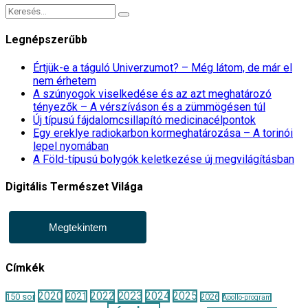
Legnépszerűbb
Értjük-e a táguló Univerzumot? – Még látom, de már el
nem érhetem
A szúnyogok viselkedése és az azt meghatározó
tényezők – A vérszíváson és a zümmögésen túl
Új típusú fájdalomcsillapító medicinacélpontok
Egy ereklye radiokarbon kormeghatározása – A torinói
lepel nyomában
A Föld-típusú bolygók keletkezése új megvilágításban
Digitális Természet Világa
Megtekintem
Címkék
2020
2022
2023
2024
2025
2021
150 sor
2026
Apollo-program