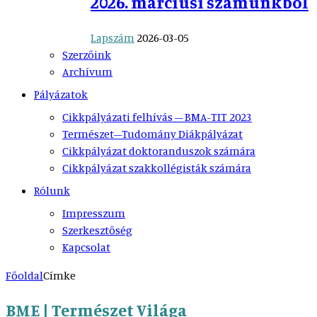
2026. márciusi számunkból
Lapszám
2026-03-05
Szerzőink
Archívum
Pályázatok
Cikkpályázati felhívás – BMA-TIT 2023
Természet–Tudomány Diákpályázat
Cikkpályázat doktoranduszok számára
Cikkpályázat szakkollégisták számára
Rólunk
Impresszum
Szerkesztőség
Kapcsolat
Főoldal
Címke
BME | Természet Világa