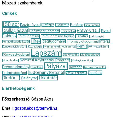
képzett szakemberek.
Címkék
150 sor
Asztrofizika
Biológia
Biofizika
Biokémia
Biomimetika
Csillagászat
Eötvös 100
Fizika
Egészségtudomány
Epigenetika
Földrajz
Földtudomány
Földtudományi figyelő
Genetika
Halbiológia
Hírek
Idegtudomány
Interjú
Információtudomány
Hulladékgazdálkodás
Kémia
Konzervációbiológia
Kozmológia
Kvantum-elektrodinamika
Környezetkémia
Lapszám
Környezetvédelem
Légköroptika
Mezőgazdaság
Nemzeti Agykutatási Program
Mikrofluidika
Növényi analitika
Pályázat
Orvostudomány
Rovartan
Pomológia
Szennyvízkezelés
Tudománytörténet
Zoológia
Technikatörténet
Vizuális ökológia
Ökológia
Űrkutatás
Őslénytan
Elérhetőségeink
Főszerkesztő
: Gózon Ákos
Email:
gozon.akos@termvil.hu