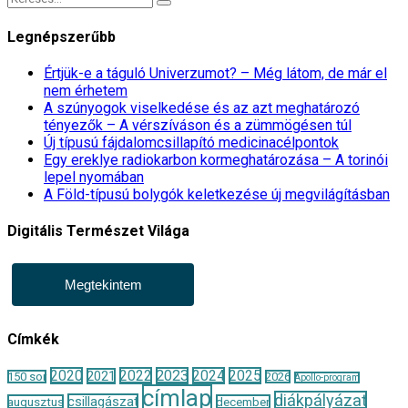
Legnépszerűbb
Értjük-e a táguló Univerzumot? – Még látom, de már el
nem érhetem
A szúnyogok viselkedése és az azt meghatározó
tényezők – A vérszíváson és a zümmögésen túl
Új típusú fájdalomcsillapító medicinacélpontok
Egy ereklye radiokarbon kormeghatározása – A torinói
lepel nyomában
A Föld-típusú bolygók keletkezése új megvilágításban
Digitális Természet Világa
Megtekintem
Címkék
2020
2022
2023
2024
2025
2021
150 sor
2026
Apollo-program
címlap
diákpályázat
csillagászat
augusztus
december