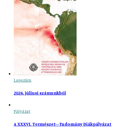
Lapszám
2026. júliusi számunkból
Pályázat
A XXXVI. Természet–Tudomány Diákpályázat