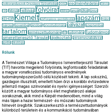
eredményhirdetés
Doktoranduszok Országos Szövetsége
DOSZ
Eötvös
folyóirat
Felhívás
január
július
június
február
100
földrajz
Kiemelt
lapszám
KEHOP
május
körforgásos gazdálkodás
pályázat
november
október
szeptember
március
orvostudomány
tartalom
Tudományos
természettudomány
tudomány
TIT
Ismeretterjesztő Társulat
tájékoztató
versenyszabályzat
április
ökológia
Rólunk
A Természet Világa a Tudományos Ismeretterjesztő Társulat
(TIT) havonta megjelenő folyóirata, legfontosabb feladatának
a magyar vonatkozású tudományos eredmények
tudománynépszerűsítő célú közlését tekinti. A lap sokszínű,
gazdagon illusztrált, emellett hűen őrzi a korábbi évtizedekre
jellemző magas színvonalat és nyelvi igényességet. Szerzői
között a magyar tudományos élet meghatározó alakjai
sorakoznak, akik mind a Kárpát-medencében, mind a világ
más tájain a hazai természet- és műszaki tudományok
hírnevét öregbítik. Szakszerkesztői a természettudományok
különböző területein és a kommunikáció tudományában