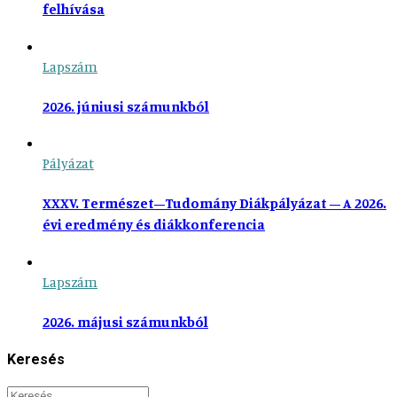
felhívása
Lapszám
2026. júniusi számunkból
Pályázat
XXXV. Természet–Tudomány Diákpályázat – A 2026.
évi eredmény és diákkonferencia
Lapszám
2026. májusi számunkból
Keresés