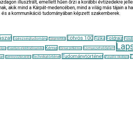
zdagon illusztrált, emellett hűen őrzi a korábbi évtizedekre je
ak, akik mind a Kárpát-medencében, mind a világ más tájain a h
n és a kommunikáció tudományában képzett szakemberek.
ászat
Eötvös 100
Földrajz
Fizika
Egészségtudomány
Föld
Epigenetika
Lap
Kémia
Környezetvédelem
ógia
Kvantum-elektrodinamika
Környezetkémia
Tudománytörténet
Z
tan
Technikatörténet
Szennyvízkezelés
Vizuális ökológia