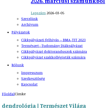
2026. márciusi számunkból
Lapszám
2026-03-05
Szerzőink
Archívum
Pályázatok
Cikkpályázati felhívás – BMA-TIT 2023
Természet–Tudomány Diákpályázat
Cikkpályázat doktoranduszok számára
Cikkpályázat szakkollégisták számára
Rólunk
Impresszum
Szerkesztőség
Kapcsolat
Főoldal
Címke
dendrológia | Természet Világa