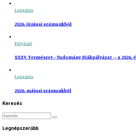
Lapszám
2026. júniusi számunkból
Pályázat
XXXV. Természet–Tudomány Diákpályázat – A 2026. é
Lapszám
2026. májusi számunkból
Keresés
Legnépszerűbb