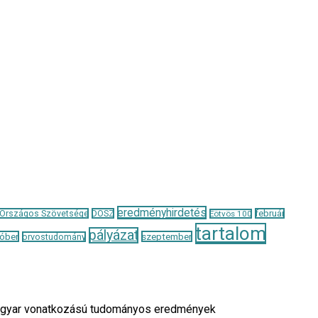
eredményhirdetés
 Országos Szövetsége
DOSZ
február
Eötvös 100
tartalom
pályázat
óber
szeptember
orvostudomány
a magyar vonatkozású tudományos eredmények