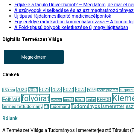
Értjük-e a táguló Univerzumot? – Még látom, de már el 
A szúnyogok viselkedése és az azt meghatározó tényez
Új típusú fájdalomcsillapító medicinacélpontok
Egy ereklye radiokarbon kormeghatározása – A torinói l
A Föld-típusú bolygók keletkezése új megvilágításban
Digitális Természet Világa
Megtekintem
Címkék
2020
2022
2023
2024
2025
2021
auguszt
150 sor
2026
Apollo-program
Kieme
folyóirat
Felhívás
KEHOP
január
július
június
földrajz
Tudományos Ismeretterjeszt
természettudomány
tudomány
TIT
Rólunk
A Természet Világa a Tudományos Ismeretterjesztő Társulat (