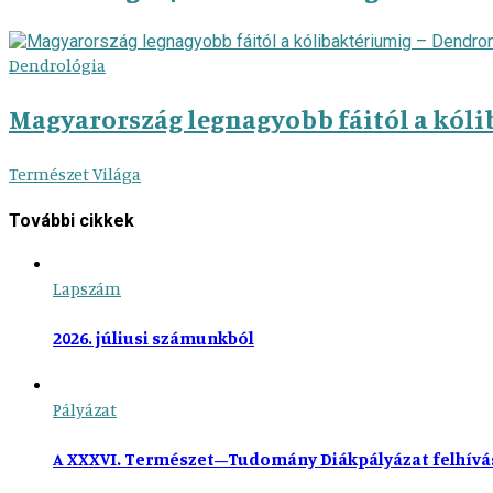
Dendrológia
Magyarország legnagyobb fáitól a kól
Természet Világa
További cikkek
Lapszám
2026. júliusi számunkból
Pályázat
A XXXVI. Természet–Tudomány Diákpályázat felhívá