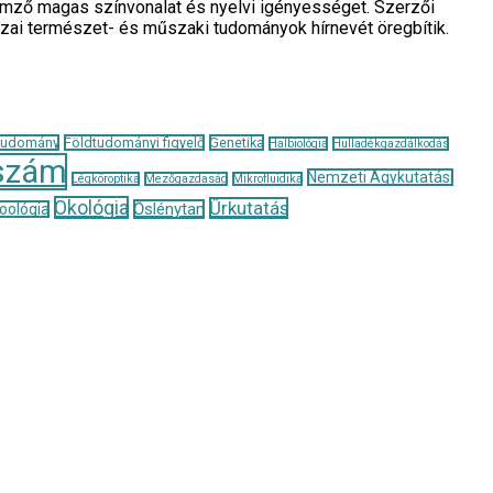
llemző magas színvonalat és nyelvi igényességet. Szerzői
azai természet- és műszaki tudományok hírnevét öregbítik.
tudomány
Földtudományi figyelő
Genetika
Halbiológia
Hulladékgazdálkodás
szám
Nemzeti Agykutatási
Légköroptika
Mezőgazdaság
Mikrofluidika
Ökológia
Űrkutatás
Őslénytan
oológia