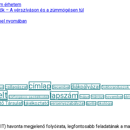
nem érhetem
ők – A vérszíváson és a zümmögésen túl
epel nyomában
címlap
diákpályázat
csillagászat
us
december
Doktoranduszok
lt
lapszám
május
november
okt
március
körforgásos gazdálkodás
ő Társulat
tájékoztató
versenyszabályzat
április
ökológia
TIT) havonta megjelenő folyóirata, legfontosabb feladatának 