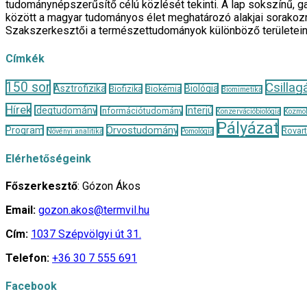
tudománynépszerűsítő célú közlését tekinti. A lap sokszínű, ga
között a magyar tudományos élet meghatározó alakjai sorakozn
Szakszerkesztői a természettudományok különböző területei
Címkék
150 sor
Csillag
Asztrofizika
Biológia
Biofizika
Biokémia
Biomimetika
Hírek
Idegtudomány
Interjú
Információtudomány
Konzervációbiológia
Kozmol
Pályázat
Orvostudomány
Program
Rovar
Növényi analitika
Pomológia
Elérhetőségeink
Főszerkesztő
: Gózon Ákos
Email:
gozon.akos@termvil.hu
Cím:
1037 Szépvölgyi út 31.
Telefon:
+36 30 7 555 691
Facebook