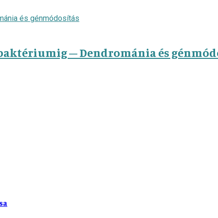
ibaktériumig – Dendrománia és génmód
sa