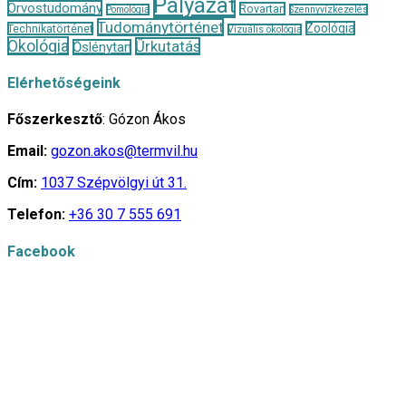
Pályázat
Orvostudomány
Rovartan
Pomológia
Szennyvízkezelés
Tudománytörténet
Zoológia
Technikatörténet
Vizuális ökológia
Ökológia
Űrkutatás
Őslénytan
Elérhetőségeink
Főszerkesztő
: Gózon Ákos
Email:
gozon.akos@termvil.hu
Cím:
1037 Szépvölgyi út 31.
Telefon:
+36 30 7 555 691
Facebook