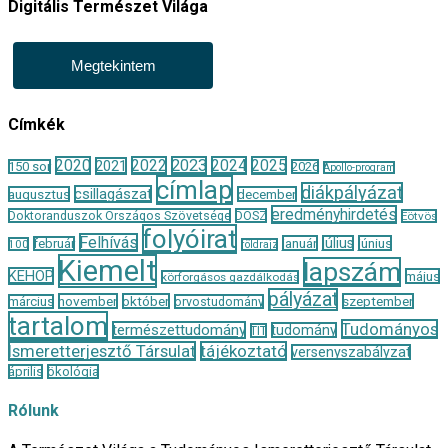
Digitális Természet Világa
Megtekintem
Címkék
2020
2022
2023
2024
2025
2021
150 sor
2026
Apollo-program
címlap
diákpályázat
csillagászat
augusztus
december
eredményhirdetés
Doktoranduszok Országos Szövetsége
DOSZ
Eötvös
folyóirat
Felhívás
január
július
június
február
100
földrajz
Kiemelt
lapszám
KEHOP
május
körforgásos gazdálkodás
pályázat
november
október
szeptember
március
orvostudomány
tartalom
Tudományos
természettudomány
tudomány
TIT
Ismeretterjesztő Társulat
tájékoztató
versenyszabályzat
április
ökológia
Rólunk