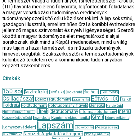
A Természet Világa a Tudományos Ismeretterjesztő Társulat
(TIT) havonta megjelenő folyóirata, legfontosabb feladatának
a magyar vonatkozású tudományos eredmények
tudománynépszerűsítő célú közlését tekinti. A lap sokszínű,
gazdagon illusztrált, emellett hűen őrzi a korábbi évtizedekre
jellemző magas színvonalat és nyelvi igényességet. Szerzői
között a magyar tudományos élet meghatározó alakjai
sorakoznak, akik mind a Kárpát-medencében, mind a világ
más tájain a hazai természet- és műszaki tudományok
hírnevét öregbítik. Szakszerkesztői a természettudományok
különböző területein és a kommunikáció tudományában
képzett szakemberek.
Címkék
150 sor
Asztrofizika
Biológia
Biofizika
Biokémia
Biomimetika
Csillagászat
Eötvös 100
Fizika
Egészségtudomány
Epigenetika
Földrajz
Földtudomány
Földtudományi figyelő
Genetika
Halbiológia
Hírek
Idegtudomány
Interjú
Információtudomány
Hulladékgazdálkodás
Kémia
Konzervációbiológia
Kozmológia
Kvantum-elektrodinamika
Környezetkémia
Lapszám
Környezetvédelem
Légköroptika
Mezőgazdaság
Nemzeti Agykutatási Program
Mikrofluidika
Növényi analitika