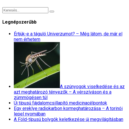
Legnépszerűbb
Értjük-e a táguló Univerzumot? – Még látom, de már el
nem érhetem
A szúnyogok viselkedése és az
azt meghatározó tényezők – A vérszíváson és a
zümmögésen túl
Új típusú fájdalomcsillapító medicinacélpontok
Egy ereklye radiokarbon kormeghatározása – A torinói
lepel nyomában
A Föld-típusú bolygók keletkezése új megvilágításban