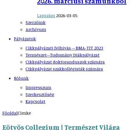
2026. márciusi számunkból
Lapszám
2026-03-05
Szerzőink
Archívum
Pályázatok
Cikkpályázati felhívás – BMA-TIT 2023
Természet–Tudomány Diákpályázat
Cikkpályázat doktoranduszok számára
Cikkpályázat szakkollégisták számára
Rólunk
Impresszum
Szerkesztőség
Kapcsolat
Főoldal
Címke
Eötvös Collegium | Természet Világa