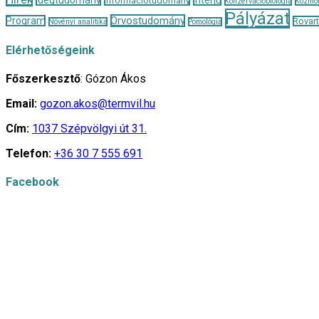
Információtudomány
Konzervációbiológia
Kozmol
Pályázat
Orvostudomány
Program
Rovar
Növényi analitika
Pomológia
Elérhetőségeink
Főszerkesztő
: Gózon Ákos
Email:
gozon.akos@termvil.hu
Cím:
1037 Szépvölgyi út 31.
Telefon:
+36 30 7 555 691
Facebook