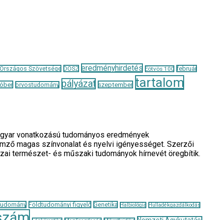
eredményhirdetés
 Országos Szövetsége
DOSZ
február
Eötvös 100
tartalom
pályázat
óber
szeptember
orvostudomány
a magyar vonatkozású tudományos eredmények
llemző magas színvonalat és nyelvi igényességet. Szerzői
azai természet- és műszaki tudományok hírnevét öregbítik.
tudomány
Földtudományi figyelő
Genetika
Halbiológia
Hulladékgazdálkodás
szám
Nemzeti Agykutatási