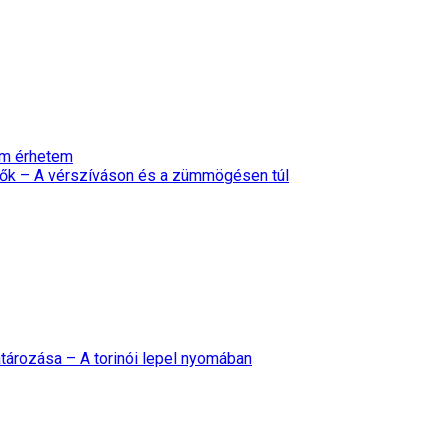
nem érhetem
ők – A vérszíváson és a zümmögésen túl
tározása – A torinói lepel nyomában