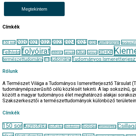
Megtekintem
Címkék
2020
2022
2023
2024
2025
2021
auguszt
150 sor
2026
Apollo-program
Kieme
folyóirat
Felhívás
KEHOP
január
július
június
földrajz
Tudományos Ismeretterjeszt
természettudomány
tudomány
TIT
Rólunk
A Természet Világa a Tudományos Ismeretterjesztő Társulat (
tudománynépszerűsítő célú közlését tekinti. A lap sokszínű, ga
között a magyar tudományos élet meghatározó alakjai sorakozn
Szakszerkesztői a természettudományok különböző területei
Címkék
150 sor
Csillag
Asztrofizika
Biológia
Biofizika
Biokémia
Biomimetika
Hírek
Idegtudomány
Interjú