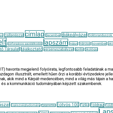
címlap
diákpályázat
csillagászat
us
december
Doktoranduszok
lt
lapszám
május
november
okt
március
körforgásos gazdálkodás
ő Társulat
tájékoztató
versenyszabályzat
április
ökológia
TIT) havonta megjelenő folyóirata, legfontosabb feladatának 
zdagon illusztrált, emellett hűen őrzi a korábbi évtizedekre je
ak, akik mind a Kárpát-medencében, mind a világ más tájain a h
n és a kommunikáció tudományában képzett szakemberek.
ászat
Eötvös 100
Földrajz
Fizika
Egészségtudomány
Föld
Epigenetika
Lap
Kémia