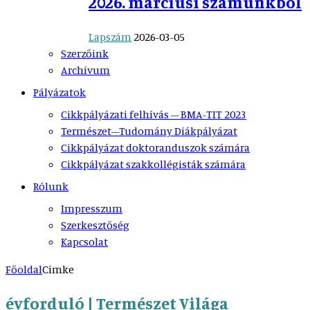
2026. márciusi számunkból
Lapszám
2026-03-05
Szerzőink
Archívum
Pályázatok
Cikkpályázati felhívás – BMA-TIT 2023
Természet–Tudomány Diákpályázat
Cikkpályázat doktoranduszok számára
Cikkpályázat szakkollégisták számára
Rólunk
Impresszum
Szerkesztőség
Kapcsolat
Főoldal
Címke
évforduló | Természet Világa