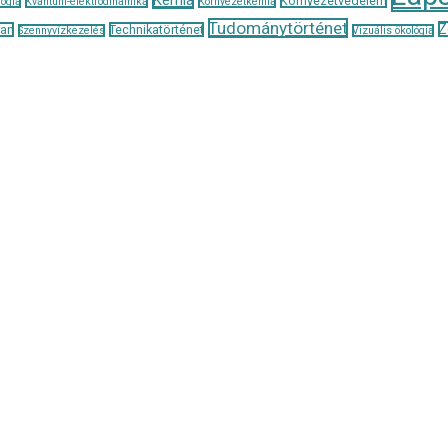
Környezetvédelem
ógia
Kvantum-elektrodinamika
Környezetkémia
Tudománytörténet
Z
tan
Technikatörténet
Szennyvízkezelés
Vizuális ökológia