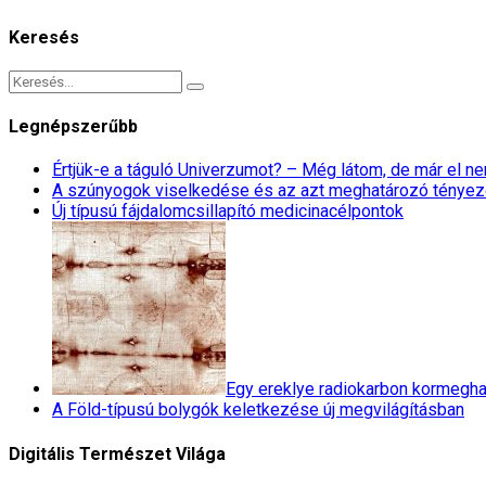
Keresés
Legnépszerűbb
Értjük-e a táguló Univerzumot? – Még látom, de már el 
A szúnyogok viselkedése és az azt meghatározó tényez
Új típusú fájdalomcsillapító medicinacélpontok
Egy ereklye radiokarbon kormegha
A Föld-típusú bolygók keletkezése új megvilágításban
Digitális Természet Világa