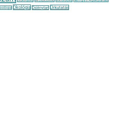
Légköroptika
Mezőgazdaság
Mikrofluidika
Ökológia
Űrkutatás
Őslénytan
oológia