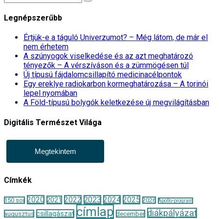
Legnépszerűbb
Értjük-e a táguló Univerzumot? – Még látom, de már el
nem érhetem
A szúnyogok viselkedése és az azt meghatározó
tényezők – A vérszíváson és a zümmögésen túl
Új típusú fájdalomcsillapító medicinacélpontok
Egy ereklye radiokarbon kormeghatározása – A torinói
lepel nyomában
A Föld-típusú bolygók keletkezése új megvilágításban
Digitális Természet Világa
Megtekintem
Címkék
2020
2022
2023
2024
2025
2021
150 sor
2026
Apollo-program
címlap
diákpályázat
csillagászat
augusztus
december