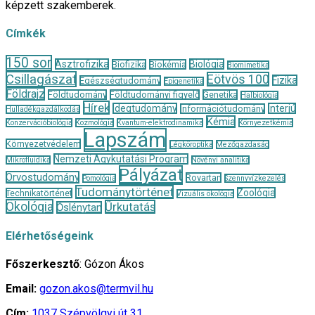
képzett szakemberek.
Címkék
150 sor
Asztrofizika
Biológia
Biofizika
Biokémia
Biomimetika
Csillagászat
Eötvös 100
Fizika
Egészségtudomány
Epigenetika
Földrajz
Földtudomány
Földtudományi figyelő
Genetika
Halbiológia
Hírek
Idegtudomány
Interjú
Információtudomány
Hulladékgazdálkodás
Kémia
Konzervációbiológia
Kozmológia
Kvantum-elektrodinamika
Környezetkémia
Lapszám
Környezetvédelem
Légköroptika
Mezőgazdaság
Nemzeti Agykutatási Program
Mikrofluidika
Növényi analitika
Pályázat
Orvostudomány
Rovartan
Pomológia
Szennyvízkezelés
Tudománytörténet
Zoológia
Technikatörténet
Vizuális ökológia
Ökológia
Űrkutatás
Őslénytan
Elérhetőségeink
Főszerkesztő
: Gózon Ákos
Email:
gozon.akos@termvil.hu
Cím:
1037 Szépvölgyi út 31.