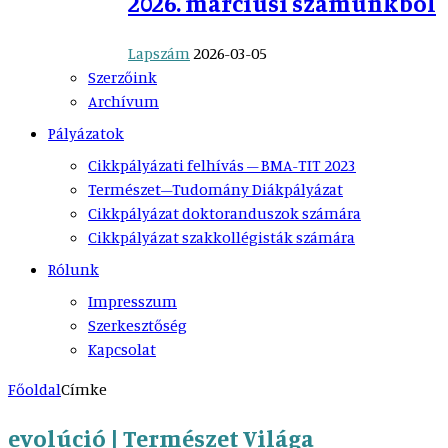
2026. márciusi számunkból
Lapszám
2026-03-05
Szerzőink
Archívum
Pályázatok
Cikkpályázati felhívás – BMA-TIT 2023
Természet–Tudomány Diákpályázat
Cikkpályázat doktoranduszok számára
Cikkpályázat szakkollégisták számára
Rólunk
Impresszum
Szerkesztőség
Kapcsolat
Főoldal
Címke
evolúció | Természet Világa