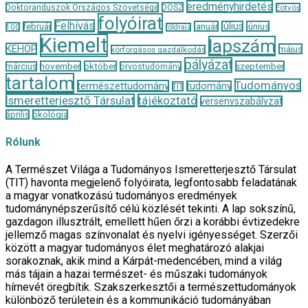
eredményhirdetés
Doktoranduszok Országos Szövetsége
DOSZ
Eötvös
folyóirat
Felhívás
január
július
június
február
100
földrajz
Kiemelt
lapszám
KEHOP
május
körforgásos gazdálkodás
pályázat
november
október
szeptember
március
orvostudomány
tartalom
Tudományos
természettudomány
tudomány
TIT
Ismeretterjesztő Társulat
tájékoztató
versenyszabályzat
április
ökológia
Rólunk
A Természet Világa a Tudományos Ismeretterjesztő Társulat
(TIT) havonta megjelenő folyóirata, legfontosabb feladatának
a magyar vonatkozású tudományos eredmények
tudománynépszerűsítő célú közlését tekinti. A lap sokszínű,
gazdagon illusztrált, emellett hűen őrzi a korábbi évtizedekre
jellemző magas színvonalat és nyelvi igényességet. Szerzői
között a magyar tudományos élet meghatározó alakjai
sorakoznak, akik mind a Kárpát-medencében, mind a világ
más tájain a hazai természet- és műszaki tudományok
hírnevét öregbítik. Szakszerkesztői a természettudományok
különböző területein és a kommunikáció tudományában