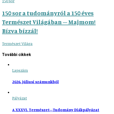
150 sor
150 sor a tudományról a 150 éves
Természet Világában – Majmom!
Bízva bízzál!
Természet Világa
További cikkek
Lapszám
2026. júliusi számunkból
Pályázat
A XXXVI. Természet–Tudomány Diákpályázat