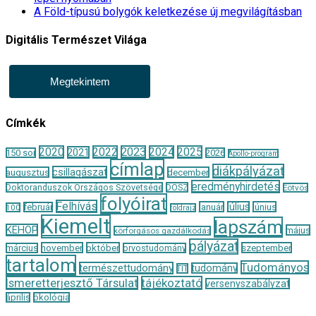
A Föld-típusú bolygók keletkezése új megvilágításban
Digitális Természet Világa
Megtekintem
Címkék
2020
2022
2023
2024
2025
2021
150 sor
2026
Apollo-program
címlap
diákpályázat
csillagászat
augusztus
december
eredményhirdetés
Doktoranduszok Országos Szövetsége
DOSZ
Eötvös
folyóirat
Felhívás
január
július
június
február
100
földrajz
Kiemelt
lapszám
KEHOP
május
körforgásos gazdálkodás
pályázat
november
október
szeptember
március
orvostudomány
tartalom
Tudományos
természettudomány
tudomány
TIT
Ismeretterjesztő Társulat
tájékoztató
versenyszabályzat
április
ökológia