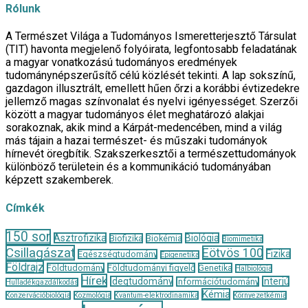
Rólunk
A Természet Világa a Tudományos Ismeretterjesztő Társulat
(TIT) havonta megjelenő folyóirata, legfontosabb feladatának
a magyar vonatkozású tudományos eredmények
tudománynépszerűsítő célú közlését tekinti. A lap sokszínű,
gazdagon illusztrált, emellett hűen őrzi a korábbi évtizedekre
jellemző magas színvonalat és nyelvi igényességet. Szerzői
között a magyar tudományos élet meghatározó alakjai
sorakoznak, akik mind a Kárpát-medencében, mind a világ
más tájain a hazai természet- és műszaki tudományok
hírnevét öregbítik. Szakszerkesztői a természettudományok
különböző területein és a kommunikáció tudományában
képzett szakemberek.
Címkék
150 sor
Asztrofizika
Biológia
Biofizika
Biokémia
Biomimetika
Csillagászat
Eötvös 100
Fizika
Egészségtudomány
Epigenetika
Földrajz
Földtudomány
Földtudományi figyelő
Genetika
Halbiológia
Hírek
Idegtudomány
Interjú
Információtudomány
Hulladékgazdálkodás
Kémia
Konzervációbiológia
Kozmológia
Kvantum-elektrodinamika
Környezetkémia