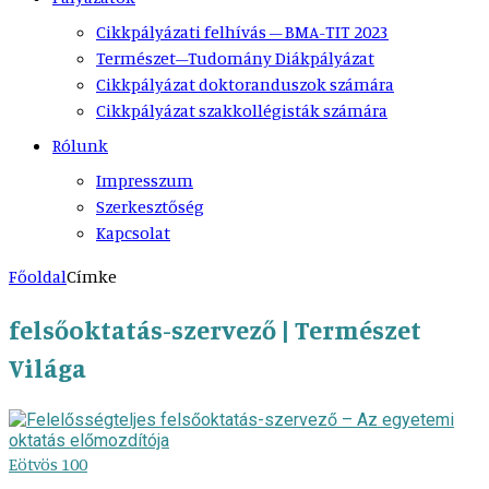
Cikkpályázati felhívás – BMA-TIT 2023
Természet–Tudomány Diákpályázat
Cikkpályázat doktoranduszok számára
Cikkpályázat szakkollégisták számára
Rólunk
Impresszum
Szerkesztőség
Kapcsolat
Főoldal
Címke
felsőoktatás-szervező | Természet
Világa
Eötvös 100