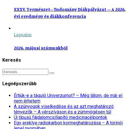
XXXV. Természet–Tudomány Diákpályázat – A 2026.
évi eredmény és diákkonferencia
Lapszám
2026. májusi számunkból
Keresés
Legnépszerűbb
Értjük-e a táguló Univerzumot? – Még látom, de már el
nem érhetem
A szúnyogok viselkedése és az azt meghatározó
tényezők – A vérszíváson és a zümmögésen túl
Új típusú fájdalomcsillapító medicinacélpontok
Egy ereklye radiokarbon kormeghatározása – A torinói
lepel nyomában