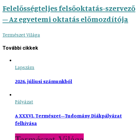
Felelősségteljes felsőoktatás-szervező
– Az egyetemi oktatás előmozdítója
Természet Világa
További cikkek
Lapszám
2026. júliusi számunkból
Pályázat
A XXXVI. Természet–Tudomány Diákpályázat
felhívása