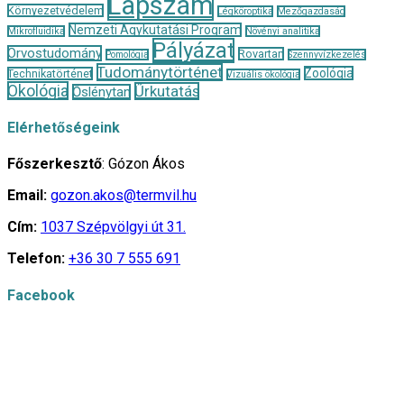
Lapszám
Környezetvédelem
Légköroptika
Mezőgazdaság
Nemzeti Agykutatási Program
Mikrofluidika
Növényi analitika
Pályázat
Orvostudomány
Rovartan
Pomológia
Szennyvízkezelés
Tudománytörténet
Zoológia
Technikatörténet
Vizuális ökológia
Ökológia
Űrkutatás
Őslénytan
Elérhetőségeink
Főszerkesztő
: Gózon Ákos
Email:
gozon.akos@termvil.hu
Cím:
1037 Szépvölgyi út 31.
Telefon:
+36 30 7 555 691
Facebook