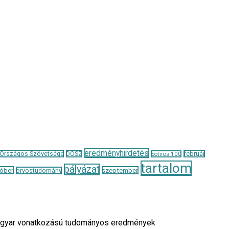
eredményhirdetés
 Országos Szövetsége
DOSZ
február
Eötvös 100
tartalom
pályázat
óber
szeptember
orvostudomány
a magyar vonatkozású tudományos eredmények