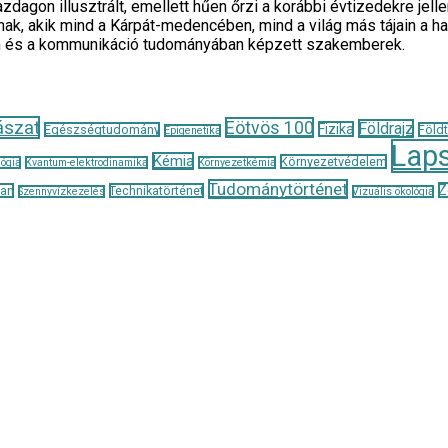
zdagon illusztrált, emellett hűen őrzi a korábbi évtizedekre je
ak, akik mind a Kárpát-medencében, mind a világ más tájain a h
n és a kommunikáció tudományában képzett szakemberek.
ászat
Eötvös 100
Földrajz
Fizika
Egészségtudomány
Föld
Epigenetika
Lap
Kémia
Környezetvédelem
ógia
Kvantum-elektrodinamika
Környezetkémia
Tudománytörténet
Z
tan
Technikatörténet
Szennyvízkezelés
Vizuális ökológia