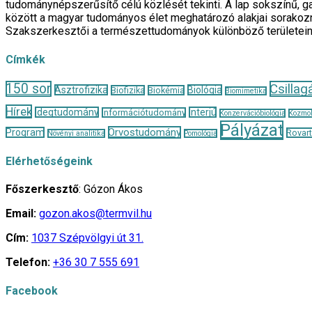
tudománynépszerűsítő célú közlését tekinti. A lap sokszínű, ga
között a magyar tudományos élet meghatározó alakjai sorakozn
Szakszerkesztői a természettudományok különböző területei
Címkék
150 sor
Csillag
Asztrofizika
Biológia
Biofizika
Biokémia
Biomimetika
Hírek
Idegtudomány
Interjú
Információtudomány
Konzervációbiológia
Kozmol
Pályázat
Orvostudomány
Program
Rovar
Növényi analitika
Pomológia
Elérhetőségeink
Főszerkesztő
: Gózon Ákos
Email:
gozon.akos@termvil.hu
Cím:
1037 Szépvölgyi út 31.
Telefon:
+36 30 7 555 691
Facebook