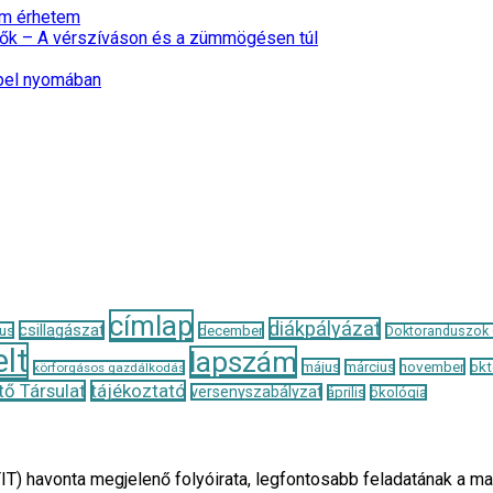
nem érhetem
ők – A vérszíváson és a zümmögésen túl
epel nyomában
címlap
diákpályázat
csillagászat
us
december
Doktoranduszok
lt
lapszám
május
november
okt
március
körforgásos gazdálkodás
ő Társulat
tájékoztató
versenyszabályzat
április
ökológia
TIT) havonta megjelenő folyóirata, legfontosabb feladatának 