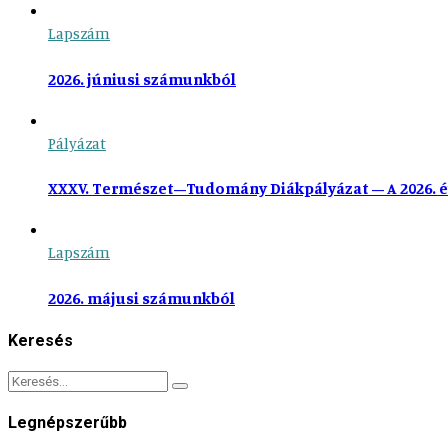
Lapszám
2026. júniusi számunkból
Pályázat
XXXV. Természet–Tudomány Diákpályázat – A 2026. é
Lapszám
2026. májusi számunkból
Keresés
Legnépszerűbb