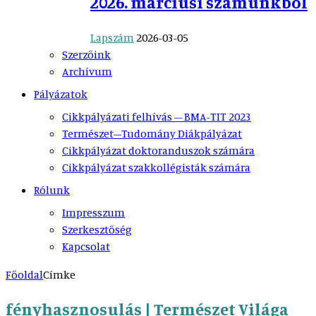
2026. márciusi számunkból
Lapszám
2026-03-05
Szerzőink
Archívum
Pályázatok
Cikkpályázati felhívás – BMA-TIT 2023
Természet–Tudomány Diákpályázat
Cikkpályázat doktoranduszok számára
Cikkpályázat szakkollégisták számára
Rólunk
Impresszum
Szerkesztőség
Kapcsolat
Főoldal
Címke
fényhasznosulás | Természet Világa