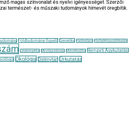
llemző magas színvonalat és nyelvi igényességet. Szerzői
azai természet- és műszaki tudományok hírnevét öregbítik.
tudomány
Földtudományi figyelő
Genetika
Halbiológia
Hulladékgazdálkodás
szám
Nemzeti Agykutatási
Légköroptika
Mezőgazdaság
Mikrofluidika
Ökológia
Űrkutatás
Őslénytan
oológia