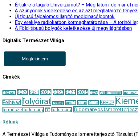
Értjük-e a táguló Univerzumot? – Még látom, de már el 
A szúnyogok viselkedése és az azt meghatározó tényez
Új típusú fájdalomcsillapító medicinacélpontok
Egy ereklye radiokarbon kormeghatározása – A torinói l
A Föld-típusú bolygók keletkezése új megvilágításban
Digitális Természet Világa
Megtekintem
Címkék
2020
2022
2023
2024
2025
2021
auguszt
150 sor
2026
Apollo-program
Kieme
folyóirat
Felhívás
KEHOP
január
július
június
földrajz
Tudományos Ismeretterjeszt
természettudomány
tudomány
TIT
Rólunk
A Természet Világa a Tudományos Ismeretterjesztő Társulat (