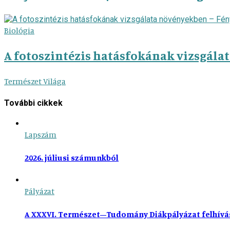
Biológia
A fotoszintézis hatásfokának vizsgálat
Természet Világa
További cikkek
Lapszám
2026. júliusi számunkból
Pályázat
A XXXVI. Természet–Tudomány Diákpályázat felhívá