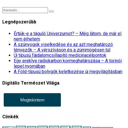
Legnépszerűbb
Értjük-e a táguló Univerzumot? – Még látom, de már el
nem érhetem
A szúnyogok viselkedése és az azt meghatározó
tényezők – A vérszíváson és a zümmögésen túl
Új típusú fájdalomcsillapító medicinacélpontok
Egy ereklye radiokarbon kormeghatározása – A torinói
lepel nyomában
A Föld-típusú bolygók keletkezése új megvilágításban
Digitális Természet Világa
Megtekintem
Címkék