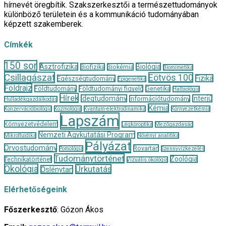
hírnevét öregbítik. Szakszerkesztői a természettudományok
különböző területein és a kommunikáció tudományában
képzett szakemberek.
Címkék
150 sor
Asztrofizika
Biológia
Biofizika
Biokémia
Biomimetika
Csillagászat
Eötvös 100
Fizika
Egészségtudomány
Epigenetika
Földrajz
Földtudomány
Földtudományi figyelő
Genetika
Halbiológia
Hírek
Idegtudomány
Interjú
Információtudomány
Hulladékgazdálkodás
Kémia
Konzervációbiológia
Kozmológia
Kvantum-elektrodinamika
Környezetkémia
Lapszám
Környezetvédelem
Légköroptika
Mezőgazdaság
Nemzeti Agykutatási Program
Mikrofluidika
Növényi analitika
Pályázat
Orvostudomány
Rovartan
Pomológia
Szennyvízkezelés
Tudománytörténet
Zoológia
Technikatörténet
Vizuális ökológia
Ökológia
Űrkutatás
Őslénytan
Elérhetőségeink
Főszerkesztő
: Gózon Ákos