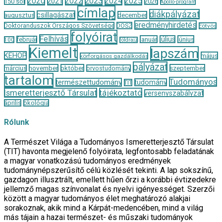
2020
2022
2023
2024
2025
2021
150 sor
2026
Apollo-program
címlap
diákpályázat
csillagászat
augusztus
december
eredményhirdetés
Doktoranduszok Országos Szövetsége
DOSZ
Eötvös
folyóirat
Felhívás
január
július
június
február
100
földrajz
Kiemelt
lapszám
KEHOP
május
körforgásos gazdálkodás
pályázat
november
október
szeptember
március
orvostudomány
tartalom
Tudományos
természettudomány
tudomány
TIT
Ismeretterjesztő Társulat
tájékoztató
versenyszabályzat
április
ökológia
Rólunk
A Természet Világa a Tudományos Ismeretterjesztő Társulat
(TIT) havonta megjelenő folyóirata, legfontosabb feladatának
a magyar vonatkozású tudományos eredmények
tudománynépszerűsítő célú közlését tekinti. A lap sokszínű,
gazdagon illusztrált, emellett hűen őrzi a korábbi évtizedekre
jellemző magas színvonalat és nyelvi igényességet. Szerzői
között a magyar tudományos élet meghatározó alakjai
sorakoznak, akik mind a Kárpát-medencében, mind a világ
más tájain a hazai természet- és műszaki tudományok