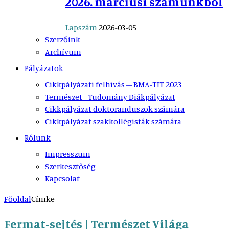
2026. márciusi számunkból
Lapszám
2026-03-05
Szerzőink
Archívum
Pályázatok
Cikkpályázati felhívás – BMA-TIT 2023
Természet–Tudomány Diákpályázat
Cikkpályázat doktoranduszok számára
Cikkpályázat szakkollégisták számára
Rólunk
Impresszum
Szerkesztőség
Kapcsolat
Főoldal
Címke
Fermat-sejtés | Természet Világa