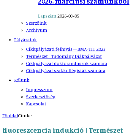
2026. márciusi számunkból
Lapszám
2026-03-05
Szerzőink
Archívum
Pályázatok
Cikkpályázati felhívás – BMA-TIT 2023
Természet–Tudomány Diákpályázat
Cikkpályázat doktoranduszok számára
Cikkpályázat szakkollégisták számára
Rólunk
Impresszum
Szerkesztőség
Kapcsolat
Főoldal
Címke
fluoreszcencia indukció | Természet