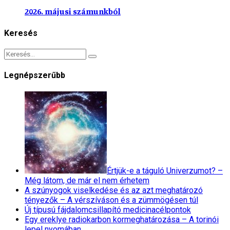
2026. májusi számunkból
Keresés
Legnépszerűbb
Értjük-e a táguló Univerzumot? –
Még látom, de már el nem érhetem
A szúnyogok viselkedése és az azt meghatározó
tényezők – A vérszíváson és a zümmögésen túl
Új típusú fájdalomcsillapító medicinacélpontok
Egy ereklye radiokarbon kormeghatározása – A torinói
lepel nyomában