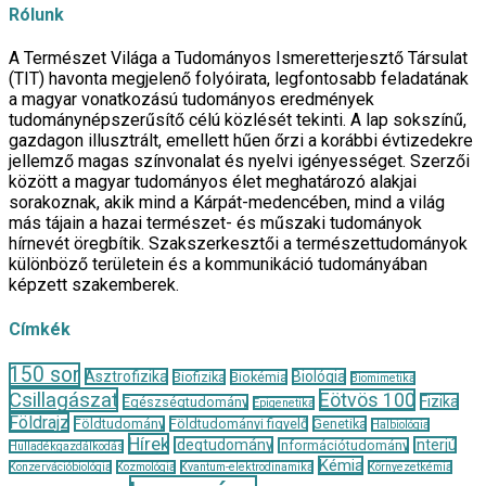
Rólunk
A Természet Világa a Tudományos Ismeretterjesztő Társulat
(TIT) havonta megjelenő folyóirata, legfontosabb feladatának
a magyar vonatkozású tudományos eredmények
tudománynépszerűsítő célú közlését tekinti. A lap sokszínű,
gazdagon illusztrált, emellett hűen őrzi a korábbi évtizedekre
jellemző magas színvonalat és nyelvi igényességet. Szerzői
között a magyar tudományos élet meghatározó alakjai
sorakoznak, akik mind a Kárpát-medencében, mind a világ
más tájain a hazai természet- és műszaki tudományok
hírnevét öregbítik. Szakszerkesztői a természettudományok
különböző területein és a kommunikáció tudományában
képzett szakemberek.
Címkék
150 sor
Asztrofizika
Biológia
Biofizika
Biokémia
Biomimetika
Csillagászat
Eötvös 100
Fizika
Egészségtudomány
Epigenetika
Földrajz
Földtudomány
Földtudományi figyelő
Genetika
Halbiológia
Hírek
Idegtudomány
Interjú
Információtudomány
Hulladékgazdálkodás
Kémia
Konzervációbiológia
Kozmológia
Kvantum-elektrodinamika
Környezetkémia