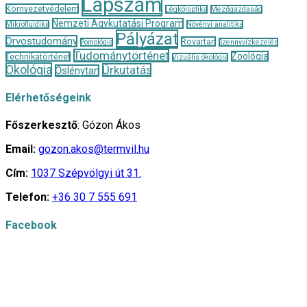
Lapszám
Környezetvédelem
Légköroptika
Mezőgazdaság
Nemzeti Agykutatási Program
Mikrofluidika
Növényi analitika
Pályázat
Orvostudomány
Rovartan
Pomológia
Szennyvízkezelés
Tudománytörténet
Zoológia
Technikatörténet
Vizuális ökológia
Ökológia
Űrkutatás
Őslénytan
Elérhetőségeink
Főszerkesztő
: Gózon Ákos
Email:
gozon.akos@termvil.hu
Cím:
1037 Szépvölgyi út 31.
Telefon:
+36 30 7 555 691
Facebook