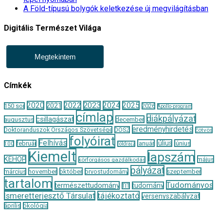
A Föld-típusú bolygók keletkezése új megvilágításban
Digitális Természet Világa
Megtekintem
Címkék
2020
2022
2023
2024
2025
2021
150 sor
2026
Apollo-program
címlap
diákpályázat
csillagászat
augusztus
december
eredményhirdetés
Doktoranduszok Országos Szövetsége
DOSZ
Eötvös
folyóirat
Felhívás
január
július
június
február
100
földrajz
Kiemelt
lapszám
KEHOP
május
körforgásos gazdálkodás
pályázat
november
október
szeptember
március
orvostudomány
tartalom
Tudományos
természettudomány
tudomány
TIT
Ismeretterjesztő Társulat
tájékoztató
versenyszabályzat
április
ökológia