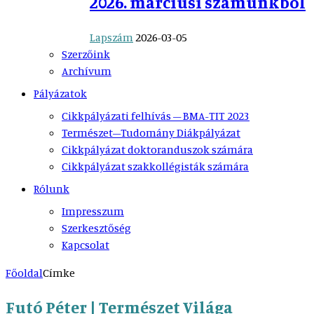
2026. márciusi számunkból
Lapszám
2026-03-05
Szerzőink
Archívum
Pályázatok
Cikkpályázati felhívás – BMA-TIT 2023
Természet–Tudomány Diákpályázat
Cikkpályázat doktoranduszok számára
Cikkpályázat szakkollégisták számára
Rólunk
Impresszum
Szerkesztőség
Kapcsolat
Főoldal
Címke
Futó Péter | Természet Világa