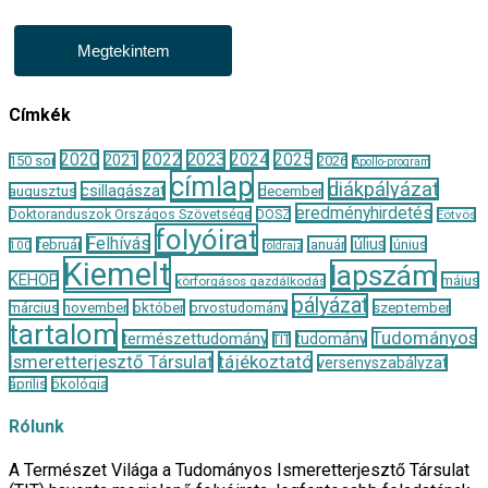
Megtekintem
Címkék
2020
2022
2023
2024
2025
2021
150 sor
2026
Apollo-program
címlap
diákpályázat
csillagászat
augusztus
december
eredményhirdetés
Doktoranduszok Országos Szövetsége
DOSZ
Eötvös
folyóirat
Felhívás
január
július
június
február
100
földrajz
Kiemelt
lapszám
KEHOP
május
körforgásos gazdálkodás
pályázat
november
október
szeptember
március
orvostudomány
tartalom
Tudományos
természettudomány
tudomány
TIT
Ismeretterjesztő Társulat
tájékoztató
versenyszabályzat
április
ökológia
Rólunk
A Természet Világa a Tudományos Ismeretterjesztő Társulat