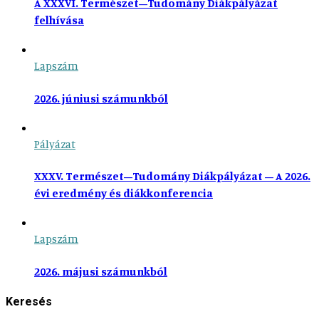
A XXXVI. Természet–Tudomány Diákpályázat
felhívása
Lapszám
2026. júniusi számunkból
Pályázat
XXXV. Természet–Tudomány Diákpályázat – A 2026.
évi eredmény és diákkonferencia
Lapszám
2026. májusi számunkból
Keresés