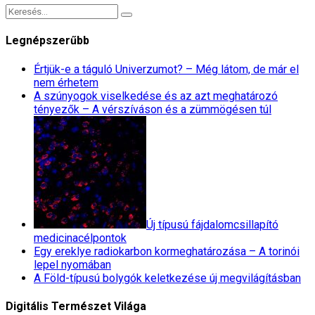
Legnépszerűbb
Értjük-e a táguló Univerzumot? – Még látom, de már el
nem érhetem
A szúnyogok viselkedése és az azt meghatározó
tényezők – A vérszíváson és a zümmögésen túl
Új típusú fájdalomcsillapító
medicinacélpontok
Egy ereklye radiokarbon kormeghatározása – A torinói
lepel nyomában
A Föld-típusú bolygók keletkezése új megvilágításban
Digitális Természet Világa