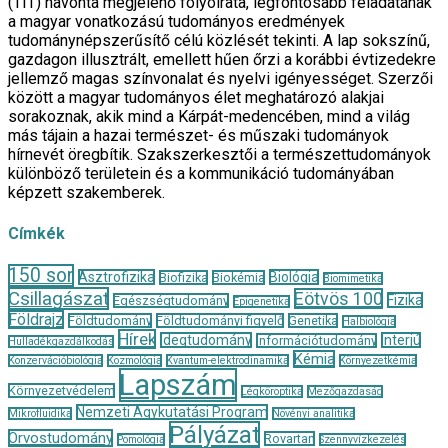
(TIT) havonta megjelenő folyóirata, legfontosabb feladatának
a magyar vonatkozású tudományos eredmények
tudománynépszerűsítő célú közlését tekinti. A lap sokszínű,
gazdagon illusztrált, emellett hűen őrzi a korábbi évtizedekre
jellemző magas színvonalat és nyelvi igényességet. Szerzői
között a magyar tudományos élet meghatározó alakjai
sorakoznak, akik mind a Kárpát-medencében, mind a világ
más tájain a hazai természet- és műszaki tudományok
hírnevét öregbítik. Szakszerkesztői a természettudományok
különböző területein és a kommunikáció tudományában
képzett szakemberek.
Címkék
150 sor
Asztrofizika
Biológia
Biofizika
Biokémia
Biomimetika
Csillagászat
Eötvös 100
Fizika
Egészségtudomány
Epigenetika
Földrajz
Földtudomány
Földtudományi figyelő
Genetika
Halbiológia
Hírek
Idegtudomány
Interjú
Információtudomány
Hulladékgazdálkodás
Kémia
Konzervációbiológia
Kozmológia
Kvantum-elektrodinamika
Környezetkémia
Lapszám
Környezetvédelem
Légköroptika
Mezőgazdaság
Nemzeti Agykutatási Program
Mikrofluidika
Növényi analitika
Pályázat
Orvostudomány
Rovartan
Pomológia
Szennyvízkezelés