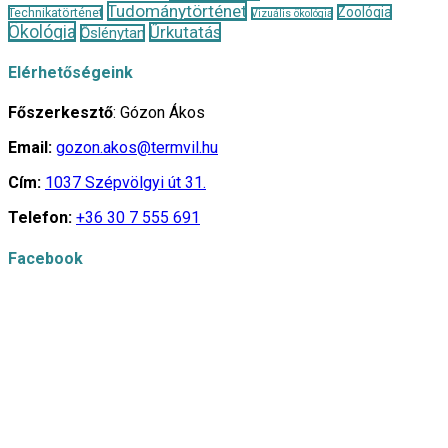
Tudománytörténet
Zoológia
Technikatörténet
Vizuális ökológia
Ökológia
Űrkutatás
Őslénytan
Elérhetőségeink
Főszerkesztő
: Gózon Ákos
Email:
gozon.akos@termvil.hu
Cím:
1037 Szépvölgyi út 31.
Telefon:
+36 30 7 555 691
Facebook