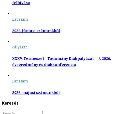
felhívása
Lapszám
2026. júniusi számunkból
Pályázat
XXXV. Természet–Tudomány Diákpályázat – A 2026.
évi eredmény és diákkonferencia
Lapszám
2026. májusi számunkból
Keresés