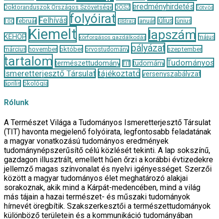
eredményhirdetés
Doktoranduszok Országos Szövetsége
DOSZ
Eötvös
folyóirat
Felhívás
január
július
június
február
100
földrajz
Kiemelt
lapszám
KEHOP
május
körforgásos gazdálkodás
pályázat
november
október
szeptember
március
orvostudomány
tartalom
Tudományos
természettudomány
tudomány
TIT
Ismeretterjesztő Társulat
tájékoztató
versenyszabályzat
április
ökológia
Rólunk
A Természet Világa a Tudományos Ismeretterjesztő Társulat
(TIT) havonta megjelenő folyóirata, legfontosabb feladatának
a magyar vonatkozású tudományos eredmények
tudománynépszerűsítő célú közlését tekinti. A lap sokszínű,
gazdagon illusztrált, emellett hűen őrzi a korábbi évtizedekre
jellemző magas színvonalat és nyelvi igényességet. Szerzői
között a magyar tudományos élet meghatározó alakjai
sorakoznak, akik mind a Kárpát-medencében, mind a világ
más tájain a hazai természet- és műszaki tudományok
hírnevét öregbítik. Szakszerkesztői a természettudományok
különböző területein és a kommunikáció tudományában