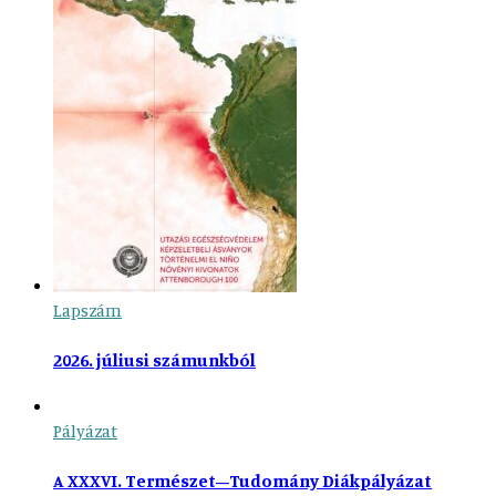
Lapszám
2026. júliusi számunkból
Pályázat
A XXXVI. Természet–Tudomány Diákpályázat