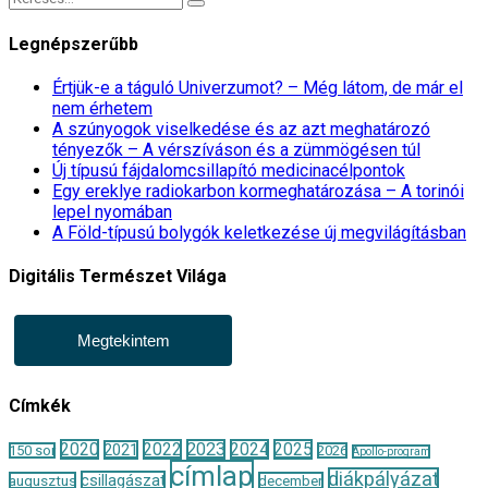
Legnépszerűbb
Értjük-e a táguló Univerzumot? – Még látom, de már el
nem érhetem
A szúnyogok viselkedése és az azt meghatározó
tényezők – A vérszíváson és a zümmögésen túl
Új típusú fájdalomcsillapító medicinacélpontok
Egy ereklye radiokarbon kormeghatározása – A torinói
lepel nyomában
A Föld-típusú bolygók keletkezése új megvilágításban
Digitális Természet Világa
Megtekintem
Címkék
2020
2022
2023
2024
2025
2021
150 sor
2026
Apollo-program
címlap
diákpályázat
csillagászat
augusztus
december