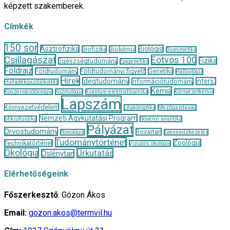
képzett szakemberek.
Címkék
150 sor
Asztrofizika
Biológia
Biofizika
Biokémia
Biomimetika
Csillagászat
Eötvös 100
Fizika
Egészségtudomány
Epigenetika
Földrajz
Földtudomány
Földtudományi figyelő
Genetika
Halbiológia
Hírek
Idegtudomány
Interjú
Információtudomány
Hulladékgazdálkodás
Kémia
Konzervációbiológia
Kozmológia
Kvantum-elektrodinamika
Környezetkémia
Lapszám
Környezetvédelem
Légköroptika
Mezőgazdaság
Nemzeti Agykutatási Program
Mikrofluidika
Növényi analitika
Pályázat
Orvostudomány
Rovartan
Pomológia
Szennyvízkezelés
Tudománytörténet
Zoológia
Technikatörténet
Vizuális ökológia
Ökológia
Űrkutatás
Őslénytan
Elérhetőségeink
Főszerkesztő
: Gózon Ákos
Email:
gozon.akos@termvil.hu