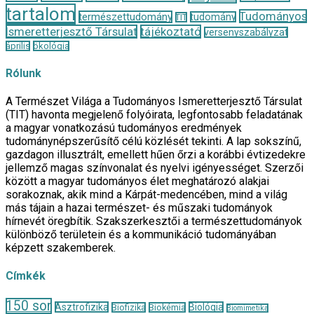
tartalom
Tudományos
természettudomány
tudomány
TIT
Ismeretterjesztő Társulat
tájékoztató
versenyszabályzat
április
ökológia
Rólunk
A Természet Világa a Tudományos Ismeretterjesztő Társulat
(TIT) havonta megjelenő folyóirata, legfontosabb feladatának
a magyar vonatkozású tudományos eredmények
tudománynépszerűsítő célú közlését tekinti. A lap sokszínű,
gazdagon illusztrált, emellett hűen őrzi a korábbi évtizedekre
jellemző magas színvonalat és nyelvi igényességet. Szerzői
között a magyar tudományos élet meghatározó alakjai
sorakoznak, akik mind a Kárpát-medencében, mind a világ
más tájain a hazai természet- és műszaki tudományok
hírnevét öregbítik. Szakszerkesztői a természettudományok
különböző területein és a kommunikáció tudományában
képzett szakemberek.
Címkék
150 sor
Asztrofizika
Biológia
Biofizika
Biokémia
Biomimetika