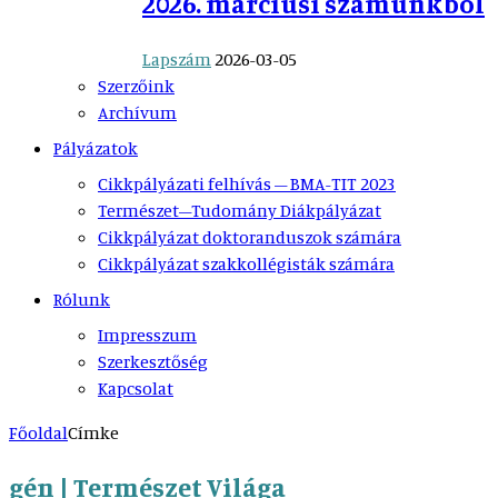
2026. márciusi számunkból
Lapszám
2026-03-05
Szerzőink
Archívum
Pályázatok
Cikkpályázati felhívás – BMA-TIT 2023
Természet–Tudomány Diákpályázat
Cikkpályázat doktoranduszok számára
Cikkpályázat szakkollégisták számára
Rólunk
Impresszum
Szerkesztőség
Kapcsolat
Főoldal
Címke
gén | Természet Világa