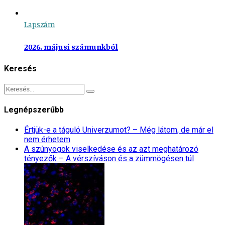
Lapszám
2026. májusi számunkból
Keresés
Legnépszerűbb
Értjük-e a táguló Univerzumot? – Még látom, de már el
nem érhetem
A szúnyogok viselkedése és az azt meghatározó
tényezők – A vérszíváson és a zümmögésen túl