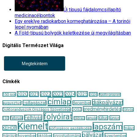
Új típusú fájdalomcsillapító
medicinacélpontok
Egy ereklye radiokarbon kormeghatározása – A torinói
lepel nyomában
A Föld-típusú bolygók keletkezése új megvilágításban
Digitális Természet Világa
Megtekintem
Címkék
2020
2022
2023
2024
2025
2021
150 sor
2026
Apollo-program
címlap
diákpályázat
csillagászat
augusztus
december
eredményhirdetés
Doktoranduszok Országos Szövetsége
DOSZ
Eötvös
folyóirat
Felhívás
január
július
június
február
100
földrajz
Kiemelt
lapszám
KEHOP
május
körforgásos gazdálkodás
pályázat
november
október
szeptember
március
orvostudomány