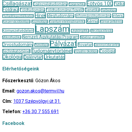
Csillagászat
Eötvös 100
Fizika
Egészségtudomány
Epigenetika
Földrajz
Földtudomány
Földtudományi figyelő
Genetika
Halbiológia
Hírek
Idegtudomány
Interjú
Információtudomány
Hulladékgazdálkodás
Kémia
Konzervációbiológia
Kozmológia
Kvantum-elektrodinamika
Környezetkémia
Lapszám
Környezetvédelem
Légköroptika
Mezőgazdaság
Nemzeti Agykutatási Program
Mikrofluidika
Növényi analitika
Pályázat
Orvostudomány
Rovartan
Pomológia
Szennyvízkezelés
Tudománytörténet
Zoológia
Technikatörténet
Vizuális ökológia
Ökológia
Űrkutatás
Őslénytan
Elérhetőségeink
Főszerkesztő
: Gózon Ákos
Email:
gozon.akos@termvil.hu
Cím:
1037 Szépvölgyi út 31.
Telefon:
+36 30 7 555 691
Facebook