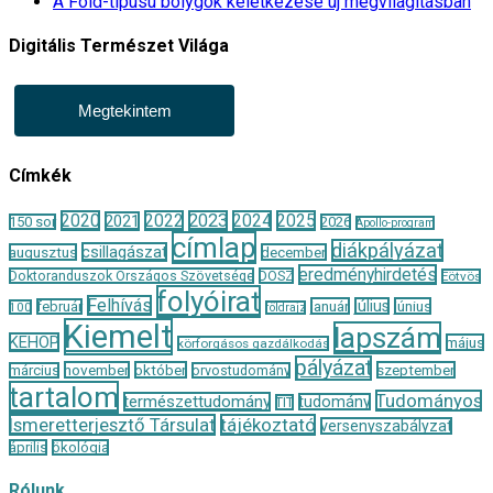
A Föld-típusú bolygók keletkezése új megvilágításban
Digitális Természet Világa
Megtekintem
Címkék
2020
2022
2023
2024
2025
2021
150 sor
2026
Apollo-program
címlap
diákpályázat
csillagászat
augusztus
december
eredményhirdetés
Doktoranduszok Országos Szövetsége
DOSZ
Eötvös
folyóirat
Felhívás
január
július
június
február
100
földrajz
Kiemelt
lapszám
KEHOP
május
körforgásos gazdálkodás
pályázat
november
október
szeptember
március
orvostudomány
tartalom
Tudományos
természettudomány
tudomány
TIT
Ismeretterjesztő Társulat
tájékoztató
versenyszabályzat
április
ökológia
Rólunk