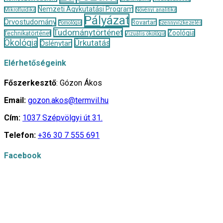
Nemzeti Agykutatási Program
Mikrofluidika
Növényi analitika
Pályázat
Orvostudomány
Rovartan
Pomológia
Szennyvízkezelés
Tudománytörténet
Zoológia
Technikatörténet
Vizuális ökológia
Ökológia
Űrkutatás
Őslénytan
Elérhetőségeink
Főszerkesztő
: Gózon Ákos
Email:
gozon.akos@termvil.hu
Cím:
1037 Szépvölgyi út 31.
Telefon:
+36 30 7 555 691
Facebook