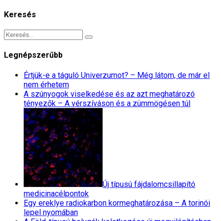
Keresés
Legnépszerűbb
Értjük-e a táguló Univerzumot? – Még látom, de már el
nem érhetem
A szúnyogok viselkedése és az azt meghatározó
tényezők – A vérszíváson és a zümmögésen túl
Új típusú fájdalomcsillapító
medicinacélpontok
Egy ereklye radiokarbon kormeghatározása – A torinói
lepel nyomában