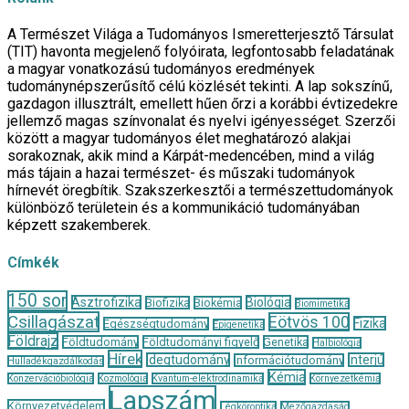
A Természet Világa a Tudományos Ismeretterjesztő Társulat
(TIT) havonta megjelenő folyóirata, legfontosabb feladatának
a magyar vonatkozású tudományos eredmények
tudománynépszerűsítő célú közlését tekinti. A lap sokszínű,
gazdagon illusztrált, emellett hűen őrzi a korábbi évtizedekre
jellemző magas színvonalat és nyelvi igényességet. Szerzői
között a magyar tudományos élet meghatározó alakjai
sorakoznak, akik mind a Kárpát-medencében, mind a világ
más tájain a hazai természet- és műszaki tudományok
hírnevét öregbítik. Szakszerkesztői a természettudományok
különböző területein és a kommunikáció tudományában
képzett szakemberek.
Címkék
150 sor
Asztrofizika
Biológia
Biofizika
Biokémia
Biomimetika
Csillagászat
Eötvös 100
Fizika
Egészségtudomány
Epigenetika
Földrajz
Földtudomány
Földtudományi figyelő
Genetika
Halbiológia
Hírek
Idegtudomány
Interjú
Információtudomány
Hulladékgazdálkodás
Kémia
Konzervációbiológia
Kozmológia
Kvantum-elektrodinamika
Környezetkémia
Lapszám
Környezetvédelem
Légköroptika
Mezőgazdaság