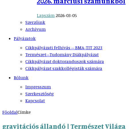
2026. márciusi számunkból
Lapszám
2026-03-05
Szerzőink
Archívum
Pályázatok
Cikkpályázati felhívás – BMA-TIT 2023
Természet–Tudomány Diákpályázat
Cikkpályázat doktoranduszok számára
Cikkpályázat szakkollégisták számára
Rólunk
Impresszum
Szerkesztőség
Kapcsolat
Főoldal
Címke
gravitációs állandó | Természet Világa