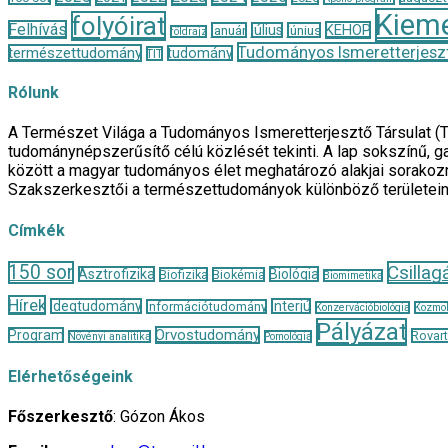
Kieme
folyóirat
Felhívás
KEHOP
január
július
június
földrajz
Tudományos Ismeretterjeszt
természettudomány
tudomány
TIT
Rólunk
A Természet Világa a Tudományos Ismeretterjesztő Társulat (
tudománynépszerűsítő célú közlését tekinti. A lap sokszínű, ga
között a magyar tudományos élet meghatározó alakjai sorakozn
Szakszerkesztői a természettudományok különböző területei
Címkék
150 sor
Csillag
Asztrofizika
Biológia
Biofizika
Biokémia
Biomimetika
Hírek
Idegtudomány
Interjú
Információtudomány
Konzervációbiológia
Kozmol
Pályázat
Orvostudomány
Program
Rovar
Növényi analitika
Pomológia
Elérhetőségeink
Főszerkesztő
: Gózon Ákos