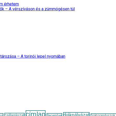
nem érhetem
ők – A vérszíváson és a zümmögésen túl
tározása – A torinói lepel nyomában
címlap
diákpályázat
csillagászat
us
december
Doktoranduszok