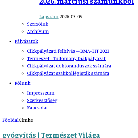
2026. márciusi számunkból
Lapszám
2026-03-05
Szerzőink
Archívum
Pályázatok
Cikkpályázati felhívás – BMA-TIT 2023
Természet–Tudomány Diákpályázat
Cikkpályázat doktoranduszok számára
Cikkpályázat szakkollégisták számára
Rólunk
Impresszum
Szerkesztőség
Kapcsolat
Főoldal
Címke
gyógyítás | Természet Világa