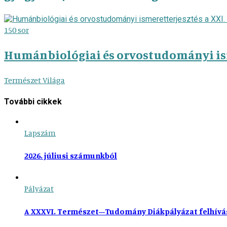
150 sor
Humánbiológiai és orvostudományi ism
Természet Világa
További cikkek
Lapszám
2026. júliusi számunkból
Pályázat
A XXXVI. Természet–Tudomány Diákpályázat felhívá