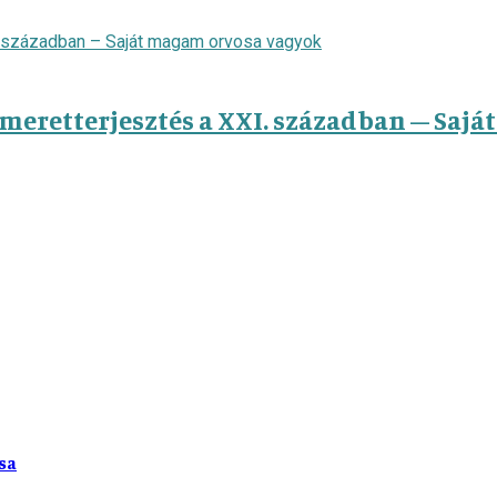
eretterjesztés a XXI. században – Saj
sa