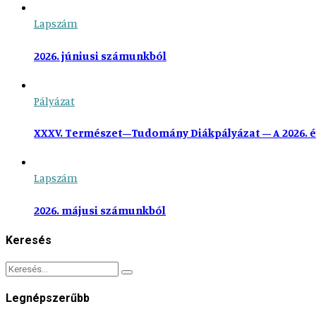
Lapszám
2026. júniusi számunkból
Pályázat
XXXV. Természet–Tudomány Diákpályázat – A 2026. é
Lapszám
2026. májusi számunkból
Keresés
Legnépszerűbb