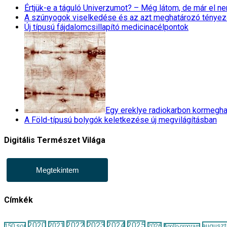
Értjük-e a táguló Univerzumot? – Még látom, de már el 
A szúnyogok viselkedése és az azt meghatározó tényez
Új típusú fájdalomcsillapító medicinacélpontok
Egy ereklye radiokarbon kormegha
A Föld-típusú bolygók keletkezése új megvilágításban
Digitális Természet Világa
Megtekintem
Címkék
2020
2022
2023
2024
2025
2021
auguszt
150 sor
2026
Apollo-program