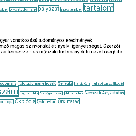
tartalom
pályázat
óber
szeptember
orvostudomány
a magyar vonatkozású tudományos eredmények
llemző magas színvonalat és nyelvi igényességet. Szerzői
azai természet- és műszaki tudományok hírnevét öregbítik.
tudomány
Földtudományi figyelő
Genetika
Halbiológia
Hulladékgazdálkodás
szám
Nemzeti Agykutatási
Légköroptika
Mezőgazdaság
Mikrofluidika
Ökológia
Űrkutatás
Őslénytan
oológia