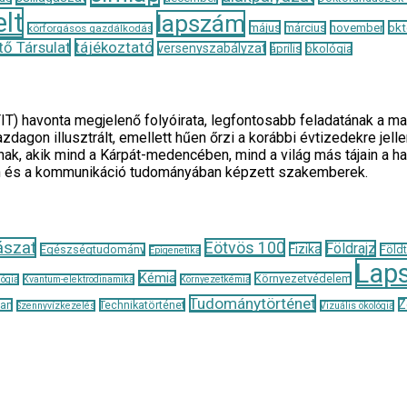
lt
lapszám
május
november
okt
március
körforgásos gazdálkodás
ő Társulat
tájékoztató
versenyszabályzat
április
ökológia
TIT) havonta megjelenő folyóirata, legfontosabb feladatának 
zdagon illusztrált, emellett hűen őrzi a korábbi évtizedekre je
ak, akik mind a Kárpát-medencében, mind a világ más tájain a h
n és a kommunikáció tudományában képzett szakemberek.
ászat
Eötvös 100
Földrajz
Fizika
Egészségtudomány
Föld
Epigenetika
Lap
Kémia
Környezetvédelem
ógia
Kvantum-elektrodinamika
Környezetkémia
Tudománytörténet
Z
tan
Technikatörténet
Szennyvízkezelés
Vizuális ökológia