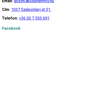
Email:
gozon.akos@termvil.hu
Cím:
1037 Szépvölgyi út 31.
Telefon:
+36 30 7 555 691
Facebook