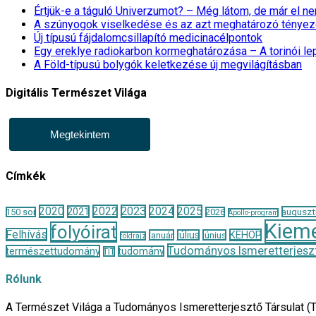
Értjük-e a táguló Univerzumot? – Még látom, de már el 
A szúnyogok viselkedése és az azt meghatározó tényez
Új típusú fájdalomcsillapító medicinacélpontok
Egy ereklye radiokarbon kormeghatározása – A torinói l
A Föld-típusú bolygók keletkezése új megvilágításban
Digitális Természet Világa
Megtekintem
Címkék
2020
2022
2023
2024
2025
2021
auguszt
150 sor
2026
Apollo-program
Kieme
folyóirat
Felhívás
KEHOP
január
július
június
földrajz
Tudományos Ismeretterjeszt
természettudomány
tudomány
TIT
Rólunk
A Természet Világa a Tudományos Ismeretterjesztő Társulat (