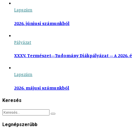
Lapszám
2026. júniusi számunkból
Pályázat
XXXV. Természet–Tudomány Diákpályázat – A 2026. é
Lapszám
2026. májusi számunkból
Keresés
Legnépszerűbb