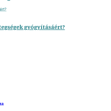
etegségek gyógyításáért?
sa