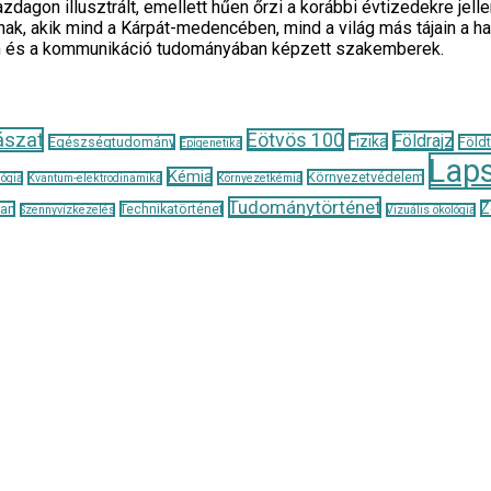
zdagon illusztrált, emellett hűen őrzi a korábbi évtizedekre je
ak, akik mind a Kárpát-medencében, mind a világ más tájain a h
n és a kommunikáció tudományában képzett szakemberek.
ászat
Eötvös 100
Földrajz
Fizika
Egészségtudomány
Föld
Epigenetika
Lap
Kémia
Környezetvédelem
ógia
Kvantum-elektrodinamika
Környezetkémia
Tudománytörténet
Z
tan
Technikatörténet
Szennyvízkezelés
Vizuális ökológia