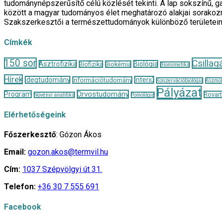
tudománynépszerűsítő célú közlését tekinti. A lap sokszínű, ga
között a magyar tudományos élet meghatározó alakjai sorakozn
Szakszerkesztői a természettudományok különböző területei
Címkék
150 sor
Csillag
Asztrofizika
Biológia
Biofizika
Biokémia
Biomimetika
Hírek
Idegtudomány
Interjú
Információtudomány
Konzervációbiológia
Kozmol
Pályázat
Orvostudomány
Program
Rovar
Növényi analitika
Pomológia
Elérhetőségeink
Főszerkesztő
: Gózon Ákos
Email:
gozon.akos@termvil.hu
Cím:
1037 Szépvölgyi út 31.
Telefon:
+36 30 7 555 691
Facebook