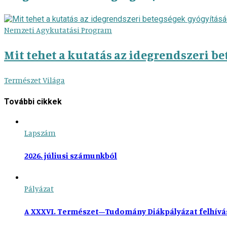
Nemzeti Agykutatási Program
Mit tehet a kutatás az idegrendszeri b
Természet Világa
További cikkek
Lapszám
2026. júliusi számunkból
Pályázat
A XXXVI. Természet–Tudomány Diákpályázat felhívá