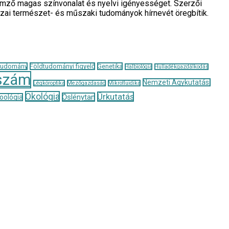
llemző magas színvonalat és nyelvi igényességet. Szerzői
azai természet- és műszaki tudományok hírnevét öregbítik.
tudomány
Földtudományi figyelő
Genetika
Halbiológia
Hulladékgazdálkodás
szám
Nemzeti Agykutatási
Légköroptika
Mezőgazdaság
Mikrofluidika
Ökológia
Űrkutatás
Őslénytan
oológia