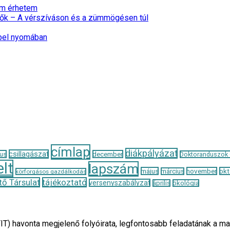
nem érhetem
ők – A vérszíváson és a zümmögésen túl
epel nyomában
címlap
diákpályázat
csillagászat
us
december
Doktoranduszok
lt
lapszám
május
november
okt
március
körforgásos gazdálkodás
ő Társulat
tájékoztató
versenyszabályzat
április
ökológia
TIT) havonta megjelenő folyóirata, legfontosabb feladatának 