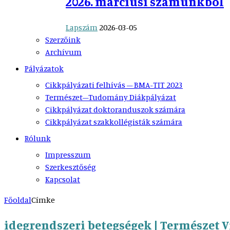
2026. márciusi számunkból
Lapszám
2026-03-05
Szerzőink
Archívum
Pályázatok
Cikkpályázati felhívás – BMA-TIT 2023
Természet–Tudomány Diákpályázat
Cikkpályázat doktoranduszok számára
Cikkpályázat szakkollégisták számára
Rólunk
Impresszum
Szerkesztőség
Kapcsolat
Főoldal
Címke
idegrendszeri betegségek | Természet V