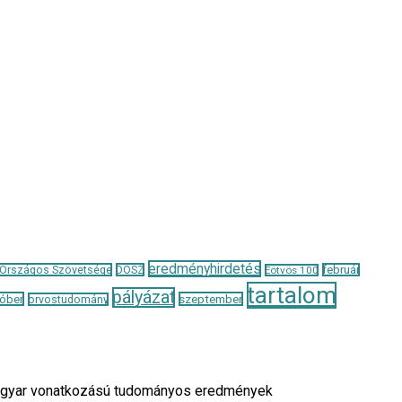
eredményhirdetés
 Országos Szövetsége
DOSZ
február
Eötvös 100
tartalom
pályázat
óber
szeptember
orvostudomány
a magyar vonatkozású tudományos eredmények