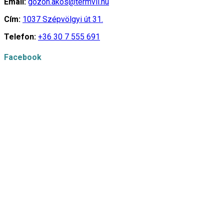
Email:
gozon.akos@termvil.hu
Cím:
1037 Szépvölgyi út 31.
Telefon:
+36 30 7 555 691
Facebook