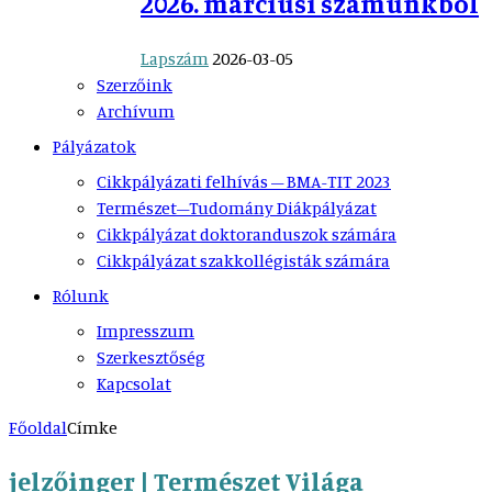
2026. márciusi számunkból
Lapszám
2026-03-05
Szerzőink
Archívum
Pályázatok
Cikkpályázati felhívás – BMA-TIT 2023
Természet–Tudomány Diákpályázat
Cikkpályázat doktoranduszok számára
Cikkpályázat szakkollégisták számára
Rólunk
Impresszum
Szerkesztőség
Kapcsolat
Főoldal
Címke
jelzőinger | Természet Világa