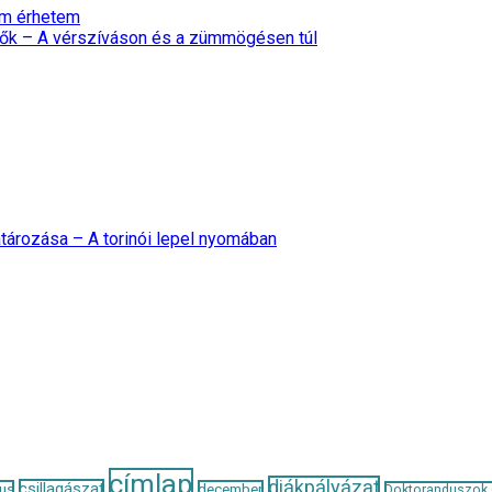
nem érhetem
ők – A vérszíváson és a zümmögésen túl
tározása – A torinói lepel nyomában
címlap
diákpályázat
csillagászat
us
december
Doktoranduszok