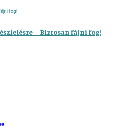
zlelésre – Biztosan fájni fog!
sa