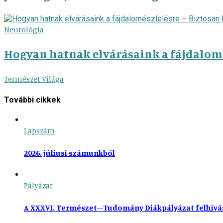
Neurológia
Hogyan hatnak elvárásaink a fájdalomés
Természet Világa
További cikkek
Lapszám
2026. júliusi számunkból
Pályázat
A XXXVI. Természet–Tudomány Diákpályázat felhívá