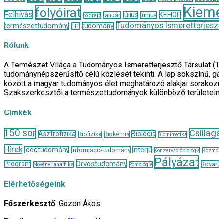
Kieme
folyóirat
Felhívás
KEHOP
január
július
június
földrajz
Tudományos Ismeretterjeszt
természettudomány
tudomány
TIT
Rólunk
A Természet Világa a Tudományos Ismeretterjesztő Társulat (
tudománynépszerűsítő célú közlését tekinti. A lap sokszínű, ga
között a magyar tudományos élet meghatározó alakjai sorakozn
Szakszerkesztői a természettudományok különböző területei
Címkék
150 sor
Csillag
Asztrofizika
Biológia
Biofizika
Biokémia
Biomimetika
Hírek
Idegtudomány
Interjú
Információtudomány
Konzervációbiológia
Kozmol
Pályázat
Orvostudomány
Program
Rovar
Növényi analitika
Pomológia
Elérhetőségeink
Főszerkesztő
: Gózon Ákos