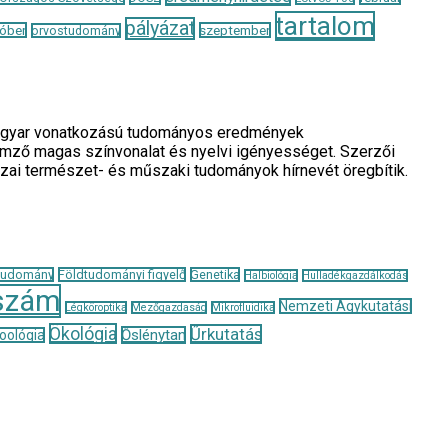
tartalom
pályázat
óber
szeptember
orvostudomány
a magyar vonatkozású tudományos eredmények
llemző magas színvonalat és nyelvi igényességet. Szerzői
azai természet- és műszaki tudományok hírnevét öregbítik.
tudomány
Földtudományi figyelő
Genetika
Halbiológia
Hulladékgazdálkodás
szám
Nemzeti Agykutatási
Légköroptika
Mezőgazdaság
Mikrofluidika
Ökológia
Űrkutatás
Őslénytan
oológia