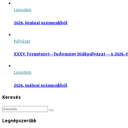
Lapszám
2026. júniusi számunkból
Pályázat
XXXV. Természet–Tudomány Diákpályázat – A 2026. é
Lapszám
2026. májusi számunkból
Keresés
Legnépszerűbb