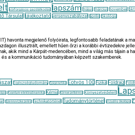
lt
lapszám
május
november
okt
március
körforgásos gazdálkodás
ő Társulat
tájékoztató
versenyszabályzat
április
ökológia
TIT) havonta megjelenő folyóirata, legfontosabb feladatának 
zdagon illusztrált, emellett hűen őrzi a korábbi évtizedekre je
ak, akik mind a Kárpát-medencében, mind a világ más tájain a h
n és a kommunikáció tudományában képzett szakemberek.
ászat
Eötvös 100
Földrajz
Fizika
Egészségtudomány
Föld
Epigenetika
Lap
Kémia
Környezetvédelem
ógia
Kvantum-elektrodinamika
Környezetkémia
Tudománytörténet
Z
tan
Technikatörténet
Szennyvízkezelés
Vizuális ökológia