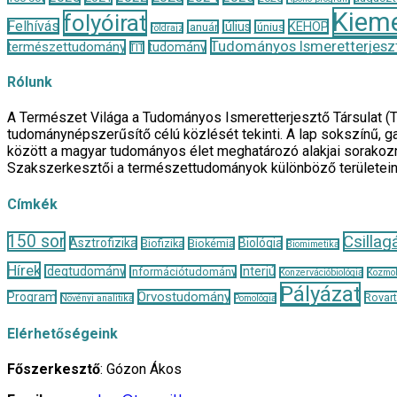
Kieme
folyóirat
Felhívás
KEHOP
január
július
június
földrajz
Tudományos Ismeretterjeszt
természettudomány
tudomány
TIT
Rólunk
A Természet Világa a Tudományos Ismeretterjesztő Társulat (
tudománynépszerűsítő célú közlését tekinti. A lap sokszínű, ga
között a magyar tudományos élet meghatározó alakjai sorakozn
Szakszerkesztői a természettudományok különböző területei
Címkék
150 sor
Csillag
Asztrofizika
Biológia
Biofizika
Biokémia
Biomimetika
Hírek
Idegtudomány
Interjú
Információtudomány
Konzervációbiológia
Kozmol
Pályázat
Orvostudomány
Program
Rovar
Növényi analitika
Pomológia
Elérhetőségeink
Főszerkesztő
: Gózon Ákos