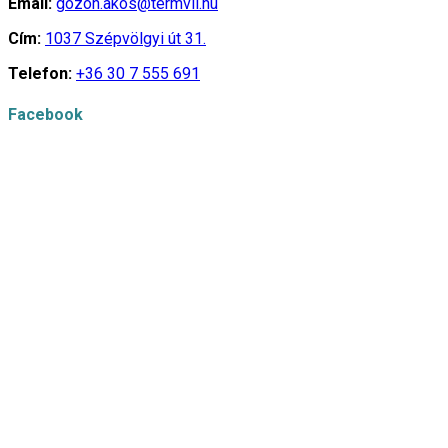
Email:
gozon.akos@termvil.hu
Cím:
1037 Szépvölgyi út 31.
Telefon:
+36 30 7 555 691
Facebook