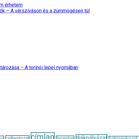
nem érhetem
ők – A vérszíváson és a zümmögésen túl
tározása – A torinói lepel nyomában
címlap
diákpályázat
csillagászat
us
december
Doktoranduszok