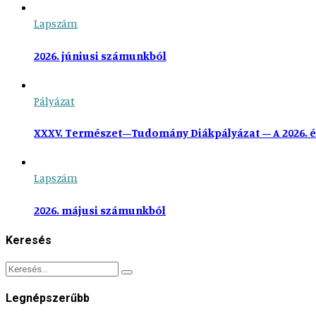
Lapszám
2026. júniusi számunkból
Pályázat
XXXV. Természet–Tudomány Diákpályázat – A 2026. é
Lapszám
2026. májusi számunkból
Keresés
Legnépszerűbb