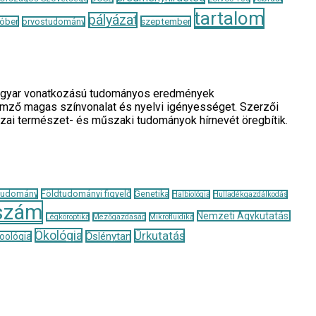
tartalom
pályázat
óber
szeptember
orvostudomány
a magyar vonatkozású tudományos eredmények
llemző magas színvonalat és nyelvi igényességet. Szerzői
azai természet- és műszaki tudományok hírnevét öregbítik.
tudomány
Földtudományi figyelő
Genetika
Halbiológia
Hulladékgazdálkodás
szám
Nemzeti Agykutatási
Légköroptika
Mezőgazdaság
Mikrofluidika
Ökológia
Űrkutatás
Őslénytan
oológia