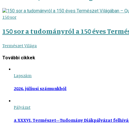
150 sor
150 sor a tudományról a 150 éves Termé
Természet Világa
További cikkek
Lapszám
2026. júliusi számunkból
Pályázat
A XXXVI. Természet–Tudomány Diákpályázat felhívá