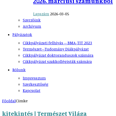
2026. márciusi számunkból
Lapszám
2026-03-05
Szerzőink
Archívum
Pályázatok
Cikkpályázati felhívás – BMA-TIT 2023
Természet–Tudomány Diákpályázat
Cikkpályázat doktoranduszok számára
Cikkpályázat szakkollégisták számára
Rólunk
Impresszum
Szerkesztőség
Kapcsolat
Főoldal
Címke
kitekintés | Természet Világa