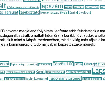
lt
lapszám
május
november
okt
március
körforgásos gazdálkodás
ő Társulat
tájékoztató
versenyszabályzat
április
ökológia
TIT) havonta megjelenő folyóirata, legfontosabb feladatának 
zdagon illusztrált, emellett hűen őrzi a korábbi évtizedekre je
ak, akik mind a Kárpát-medencében, mind a világ más tájain a h
n és a kommunikáció tudományában képzett szakemberek.
ászat
Eötvös 100
Földrajz
Fizika
Egészségtudomány
Föld
Epigenetika
Lap
Kémia
Környezetvédelem
ógia
Kvantum-elektrodinamika
Környezetkémia
Tudománytörténet
Z
tan
Technikatörténet
Szennyvízkezelés
Vizuális ökológia