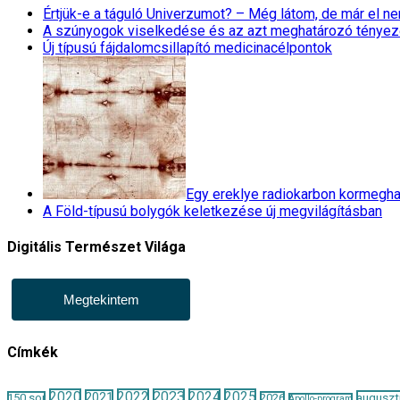
Értjük-e a táguló Univerzumot? – Még látom, de már el 
A szúnyogok viselkedése és az azt meghatározó tényez
Új típusú fájdalomcsillapító medicinacélpontok
Egy ereklye radiokarbon kormegha
A Föld-típusú bolygók keletkezése új megvilágításban
Digitális Természet Világa
Megtekintem
Címkék
2020
2022
2023
2024
2025
2021
auguszt
150 sor
2026
Apollo-program