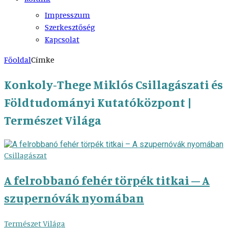
Impresszum
Szerkesztőség
Kapcsolat
Főoldal
Címke
Konkoly-Thege Miklós Csillagászati és
Földtudományi Kutatóközpont |
Természet Világa
Csillagászat
A felrobbanó fehér törpék titkai – A
szupernóvák nyomában
Természet Világa