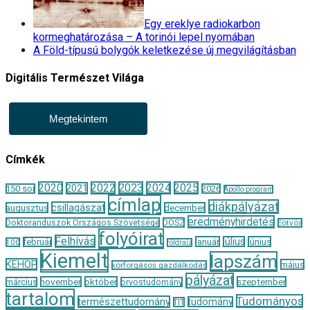
Egy ereklye radiokarbon
kormeghatározása – A torinói lepel nyomában
A Föld-típusú bolygók keletkezése új megvilágításban
Digitális Természet Világa
Megtekintem
Címkék
2020
2022
2023
2024
2025
2021
150 sor
2026
Apollo-program
címlap
diákpályázat
csillagászat
augusztus
december
eredményhirdetés
Doktoranduszok Országos Szövetsége
DOSZ
Eötvös
folyóirat
Felhívás
január
július
június
február
100
földrajz
Kiemelt
lapszám
KEHOP
május
körforgásos gazdálkodás
pályázat
november
október
szeptember
március
orvostudomány
tartalom
Tudományos
természettudomány
tudomány
TIT