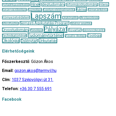
Hírek
Idegtudomány
Interjú
Információtudomány
Hulladékgazdálkodás
Kémia
Konzervációbiológia
Kozmológia
Kvantum-elektrodinamika
Környezetkémia
Lapszám
Környezetvédelem
Légköroptika
Mezőgazdaság
Nemzeti Agykutatási Program
Mikrofluidika
Növényi analitika
Pályázat
Orvostudomány
Rovartan
Pomológia
Szennyvízkezelés
Tudománytörténet
Zoológia
Technikatörténet
Vizuális ökológia
Ökológia
Űrkutatás
Őslénytan
Elérhetőségeink
Főszerkesztő
: Gózon Ákos
Email:
gozon.akos@termvil.hu
Cím:
1037 Szépvölgyi út 31.
Telefon:
+36 30 7 555 691
Facebook