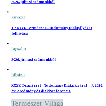
2026. júliusi számunkból
Pályázat
A XXXVI. Természet–Tudomány Diákpályázat
felhívása
Lapszám
2026. júniusi számunkból
Pályázat
XXXV. Természet–Tudomány Diákpályázat – A 2026.
évi eredmény és diákkonferencia