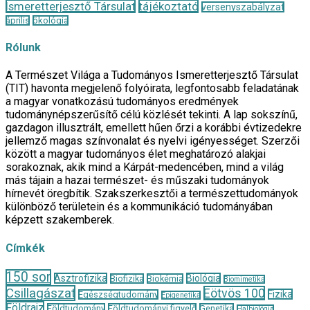
Ismeretterjesztő Társulat
tájékoztató
versenyszabályzat
április
ökológia
Rólunk
A Természet Világa a Tudományos Ismeretterjesztő Társulat
(TIT) havonta megjelenő folyóirata, legfontosabb feladatának
a magyar vonatkozású tudományos eredmények
tudománynépszerűsítő célú közlését tekinti. A lap sokszínű,
gazdagon illusztrált, emellett hűen őrzi a korábbi évtizedekre
jellemző magas színvonalat és nyelvi igényességet. Szerzői
között a magyar tudományos élet meghatározó alakjai
sorakoznak, akik mind a Kárpát-medencében, mind a világ
más tájain a hazai természet- és műszaki tudományok
hírnevét öregbítik. Szakszerkesztői a természettudományok
különböző területein és a kommunikáció tudományában
képzett szakemberek.
Címkék
150 sor
Asztrofizika
Biológia
Biofizika
Biokémia
Biomimetika
Csillagászat
Eötvös 100
Fizika
Egészségtudomány
Epigenetika
Földrajz
Földtudomány
Földtudományi figyelő
Genetika
Halbiológia