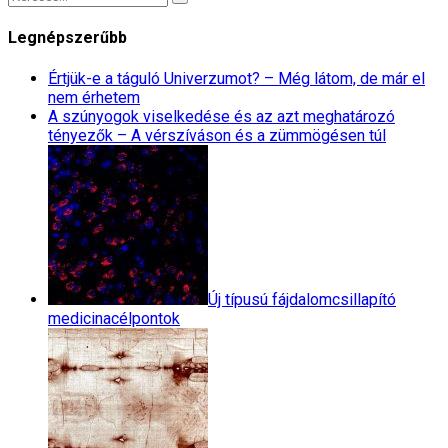
Legnépszerűbb
Értjük-e a táguló Univerzumot? – Még látom, de már el
nem érhetem
A szúnyogok viselkedése és az azt meghatározó
tényezők – A vérszíváson és a zümmögésen túl
Új típusú fájdalomcsillapító
medicinacélpontok