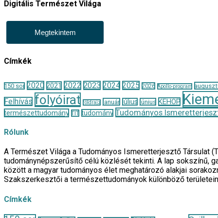
Digitális Természet Világa
Megtekintem
Címkék
2020
2022
2023
2024
2025
2021
auguszt
150 sor
2026
Apollo-program
Kieme
folyóirat
Felhívás
KEHOP
január
július
június
földrajz
Tudományos Ismeretterjeszt
természettudomány
tudomány
TIT
Rólunk
A Természet Világa a Tudományos Ismeretterjesztő Társulat (
tudománynépszerűsítő célú közlését tekinti. A lap sokszínű, ga
között a magyar tudományos élet meghatározó alakjai sorakozn
Szakszerkesztői a természettudományok különböző területei
Címkék