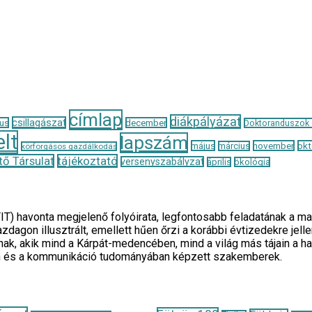
címlap
diákpályázat
csillagászat
us
december
Doktoranduszok
lt
lapszám
május
november
okt
március
körforgásos gazdálkodás
ő Társulat
tájékoztató
versenyszabályzat
április
ökológia
TIT) havonta megjelenő folyóirata, legfontosabb feladatának 
zdagon illusztrált, emellett hűen őrzi a korábbi évtizedekre je
ak, akik mind a Kárpát-medencében, mind a világ más tájain a h
n és a kommunikáció tudományában képzett szakemberek.