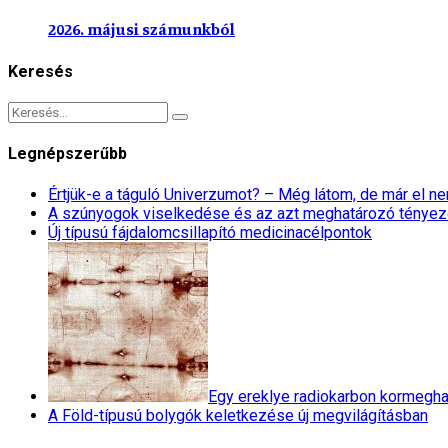
2026. májusi számunkból
Keresés
Legnépszerűbb
Értjük-e a táguló Univerzumot? – Még látom, de már el 
A szúnyogok viselkedése és az azt meghatározó tényez
Új típusú fájdalomcsillapító medicinacélpontok
Egy ereklye radiokarbon kormegha
A Föld-típusú bolygók keletkezése új megvilágításban