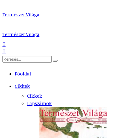
Természet Világa
Természet Világa
Főoldal
Cikkek
Cikkek
Lapszámok