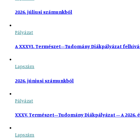
2026. júliusi számunkból
Pályázat
A XXXVI. Természet–Tudomány Diákpályázat felhívá
Lapszám
2026. júniusi számunkból
Pályázat
XXXV. Természet–Tudomány Diákpályázat – A 2026. é
Lapszám