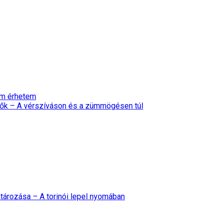
nem érhetem
ők – A vérszíváson és a zümmögésen túl
tározása – A torinói lepel nyomában