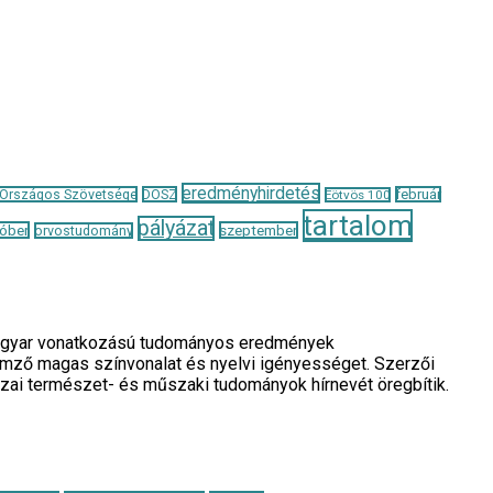
eredményhirdetés
 Országos Szövetsége
DOSZ
február
Eötvös 100
tartalom
pályázat
óber
szeptember
orvostudomány
a magyar vonatkozású tudományos eredmények
llemző magas színvonalat és nyelvi igényességet. Szerzői
azai természet- és műszaki tudományok hírnevét öregbítik.